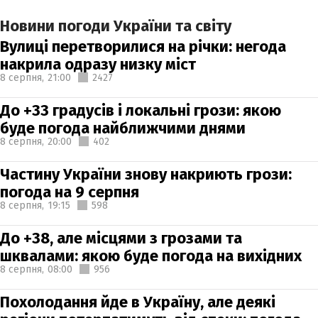
Новини погоди України та світу
Вулиці перетворилися на річки: негода
накрила одразу низку міст
8 серпня,
21:00
2427
До +33 градусів і локальні грози: якою
буде погода найближчими днями
8 серпня,
20:00
402
Частину України знову накриють грози:
погода на 9 серпня
8 серпня,
19:15
598
До +38, але місцями з грозами та
шквалами: якою буде погода на вихідних
8 серпня,
08:00
956
Похолодання йде в Україну, але деякі