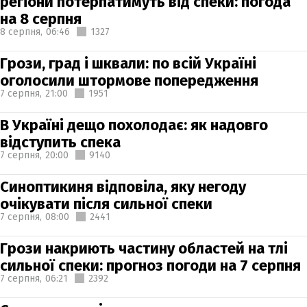
регіони потерпатимуть від спеки: погода
на 8 серпня
8 серпня,
06:46
1327
Грози, град і шквали: по всій Україні
оголосили штормове попередження
7 серпня,
21:00
1951
В Україні дещо похолодає: як надовго
відступить спека
7 серпня,
20:00
9140
Синоптикиня відповіла, яку негоду
очікувати після сильної спеки
7 серпня,
08:00
2441
Грози накриють частину областей на тлі
сильної спеки: прогноз погоди на 7 серпня
7 серпня,
06:21
2392