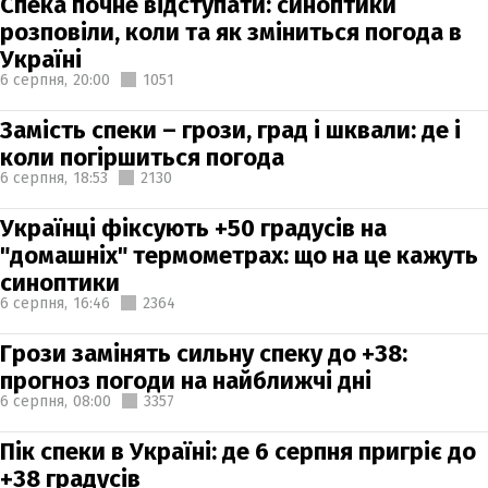
Спека почне відступати: синоптики
розповіли, коли та як зміниться погода в
Україні
6 серпня,
20:00
1051
Замість спеки – грози, град і шквали: де і
коли погіршиться погода
6 серпня,
18:53
2130
Українці фіксують +50 градусів на
"домашніх" термометрах: що на це кажуть
синоптики
6 серпня,
16:46
2364
Грози замінять сильну спеку до +38:
прогноз погоди на найближчі дні
6 серпня,
08:00
3357
Пік спеки в Україні: де 6 серпня пригріє до
+38 градусів