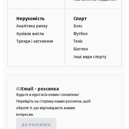
Нерухомість
Спорт
Аналітика ринку
Бокс
Купівля житла
Футбол
Тренди і натхнення
Теніс
Біатлон
Інші види спорту
Email - розсилка
Будьте в курсі всіх новин і оновлень!
Перейдіть на сторінку наших розсилок, щоб
обрати ті, що відповідають вашим
інтересам.
ДО РОЗСИЛОК