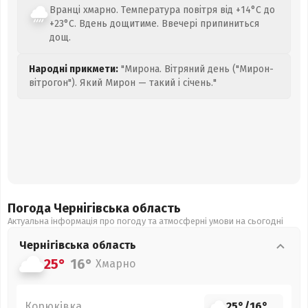
Вранці хмарно. Температура повітря від +14°C до
+23°C. Вдень дощитиме. Ввечері припиниться
дощ.
Народні прикмети:
"Мирона. Вітряний день ("Мирон-
вітрогон"). Який Мирон — такий і січень."
Погода Чернігівська
область
Актуальна інформація про погоду та атмосферні умови на сьогодні
Чернігівська
область
25°
16°
Хмарно
Корюківка
25°
/
16°