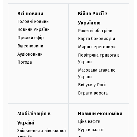
Всі новини
Війна Росії з
Головні новини
Україною
Новини України
Ракетні обстріли
Прямий ефір
Карта бойових дій
Відеоновини
Мирні переговори
Аудіоновини
Повітряна тривога в
Україні
Погода
Масована атака по
Україні
Вибухи у Росії
Втрати ворога
Мобілізація в
Новини економіки
Ціна нафти
Україні
Курси валют
Звільнення з військової