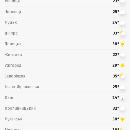
Вінниця
23°
Чернівці
25°
Луцьк
24°
Дніпро
33°
Донецьк
38°
Житомир
22°
Ужгород
29°
Запоріжжя
35°
Івано-Франківськ
25°
Київ
24°
Кропивницький
32°
Луганськ
38°
Миколаїв
39°