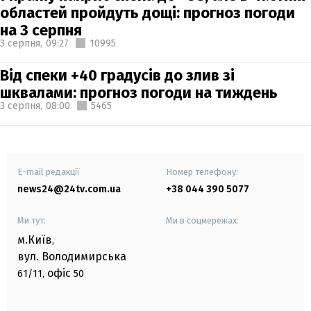
областей пройдуть дощі: прогноз погоди
на 3 серпня
3 серпня,
09:27
10995
Від спеки +40 градусів до злив зі
шквалами: прогноз погоди на тиждень
3 серпня,
08:00
5465
E-mail редакції
Номер телефону:
news24@24tv.com.ua
+38 044 390 5077
Ми тут:
Ми в соцмережах:
м.Київ
,
вул. Володимирська
офіс
61/11,
50