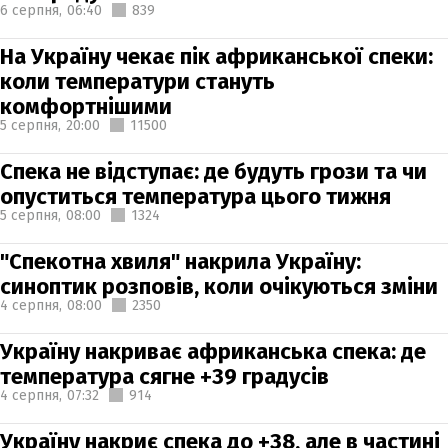
6 серпня,
06:40
839
На Україну чекає пік африканської спеки:
коли температури стануть
комфортнішими
5 серпня,
20:00
11500
Спека не відступає: де будуть грози та чи
опуститься температура цього тижня
5 серпня,
08:00
1324
"Спекотна хвиля" накрила Україну:
синоптик розповів, коли очікуються зміни
4 серпня,
08:00
2350
Україну накриває африканська спека: де
температура сягне +39 градусів
4 серпня,
07:32
914
Україну накриє спека до +38, але в частині