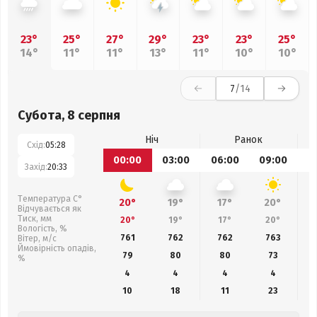
23°
25°
27°
29°
23°
23°
25°
14°
11°
11°
13°
11°
10°
10°
7
/14
Субота, 8 серпня
Ніч
Ранок
Схід:
05:28
00:00
03:00
06:00
09:00
1
Захід:
20:33
Температура С°
20°
19°
17°
20°
Відчувається як
Тиск, мм
20°
19°
17°
20°
Вологість, %
761
762
762
763
Вітер, м/с
Ймовірність опадів,
79
80
80
73
%
4
4
4
4
10
18
11
23