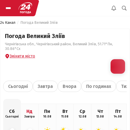
24 Канал
Погода Великий Зліїв
Погода Великий Зліїв
Чернігівська обл., Чернігівський район, Великий Зліїв, 51.71°Пн,
30.86°Сх
Змінити місто
Сьогодні
Завтра
Вчора
По годинах
Тиж
Сб
Нд
Пн
Вт
Ср
Чт
Пт
Сьогодні
Завтра
10.08
11.08
12.08
13.08
14.08