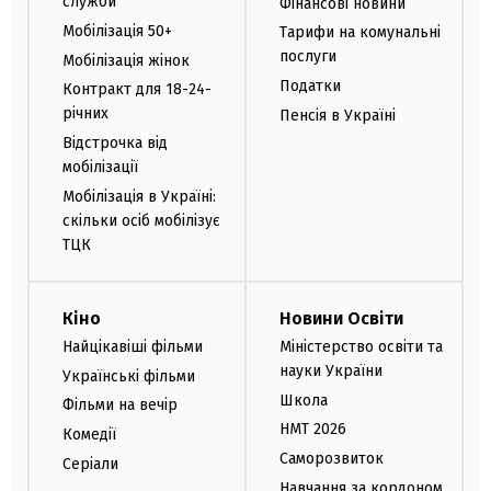
служби
Фінансові новини
Мобілізація 50+
Тарифи на комунальні
послуги
Мобілізація жінок
Податки
Контракт для 18-24-
річних
Пенсія в Україні
Відстрочка від
мобілізації
Мобілізація в Україні:
скільки осіб мобілізує
ТЦК
Кіно
Новини Освіти
Найцікавіші фільми
Міністерство освіти та
науки України
Українські фільми
Школа
Фільми на вечір
НМТ 2026
Комедії
Саморозвиток
Серіали
Навчання за кордоном