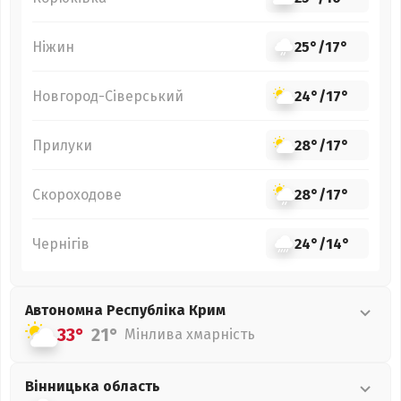
Ніжин
25°
/
17°
Новгород-Сіверський
24°
/
17°
Прилуки
28°
/
17°
Скороходове
28°
/
17°
Чернігів
24°
/
14°
Автономна Республіка Крим
33°
21°
Мінлива хмарність
Вінницька
область