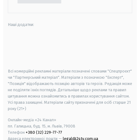
Наші додатки:
android
apple
smart tv
samsung smart tv
Всі комерційні рекламні матеріали позначені словами "Спецпроєкт"
чи "Партнерський матеріал". Матеріали з позначкою "Експерт",
"Позиція" відображають позицію авторів та героїв. Редакція може
не поділяти їхніх поглядів. Детальніше щодо реклами та правил
цитування можна ознайомитись в правилах користування сайтом.
Усі права захищені.
Матеріали сайту призначені для осіб старше
21
року (21+)
Онлайн-медіа «24 Канал»
пл. Галицька, буд. 15, м. Львів, 79008
Телефон
+380 (32) 229-77-77
Адреса електронної пошти —
legal@24tv.com.ua