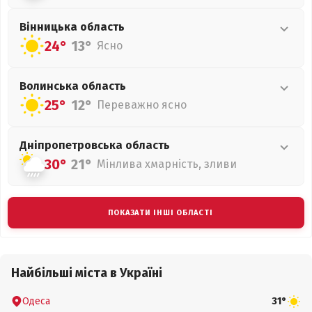
Вінницька
область
24°
13°
Ясно
Волинська
область
25°
12°
Переважно ясно
Дніпропетровська
область
30°
21°
Мінлива хмарність, зливи
ПОКАЗАТИ ІНШІ ОБЛАСТІ
Найбільші міста в Україні
Одеса
31°