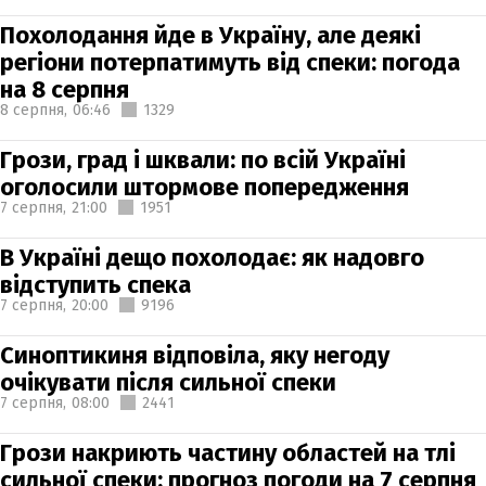
Похолодання йде в Україну, але деякі
регіони потерпатимуть від спеки: погода
на 8 серпня
8 серпня,
06:46
1329
Грози, град і шквали: по всій Україні
оголосили штормове попередження
7 серпня,
21:00
1951
В Україні дещо похолодає: як надовго
відступить спека
7 серпня,
20:00
9196
Синоптикиня відповіла, яку негоду
очікувати після сильної спеки
7 серпня,
08:00
2441
Грози накриють частину областей на тлі
сильної спеки: прогноз погоди на 7 серпня