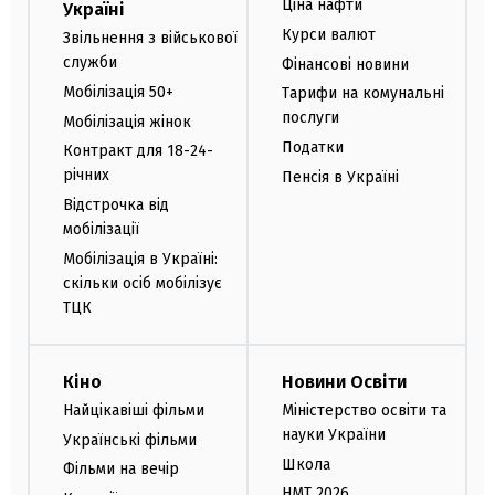
Ціна нафти
Україні
Курси валют
Звільнення з військової
служби
Фінансові новини
Мобілізація 50+
Тарифи на комунальні
послуги
Мобілізація жінок
Податки
Контракт для 18-24-
річних
Пенсія в Україні
Відстрочка від
мобілізації
Мобілізація в Україні:
скільки осіб мобілізує
ТЦК
Кіно
Новини Освіти
Найцікавіші фільми
Міністерство освіти та
науки України
Українські фільми
Школа
Фільми на вечір
НМТ 2026