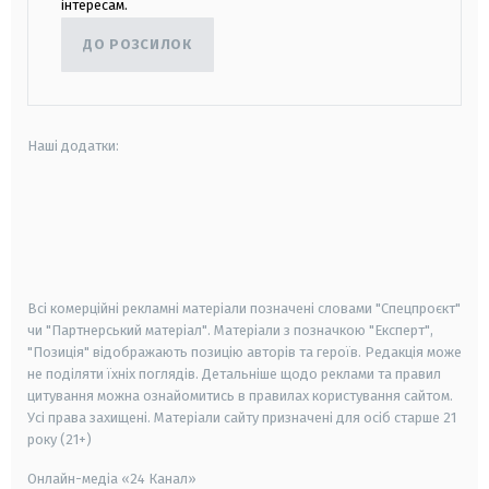
інтересам.
ДО РОЗСИЛОК
Наші додатки:
android
apple
smart tv
samsung smart tv
Всі комерційні рекламні матеріали позначені словами "Спецпроєкт"
чи "Партнерський матеріал". Матеріали з позначкою "Експерт",
"Позиція" відображають позицію авторів та героїв. Редакція може
не поділяти їхніх поглядів. Детальніше щодо реклами та правил
цитування можна ознайомитись в правилах користування сайтом.
Усі права захищені.
Матеріали сайту призначені для осіб старше
21
року (21+)
Онлайн-медіа «24 Канал»