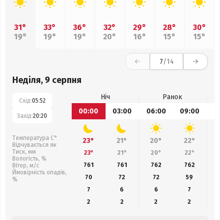
31°
33°
36°
32°
29°
28°
30°
19°
19°
19°
20°
16°
15°
15°
7
/14
Неділя, 9 серпня
Ніч
Ранок
Схід:
05:52
00:00
03:00
06:00
09:00
1
Захід:
20:20
Температура С°
23°
21°
20°
22°
Відчувається як
Тиск, мм
23°
21°
20°
22°
Вологість, %
761
761
762
762
Вітер, м/с
Ймовірність опадів,
70
72
72
59
%
7
6
6
7
2
2
2
2