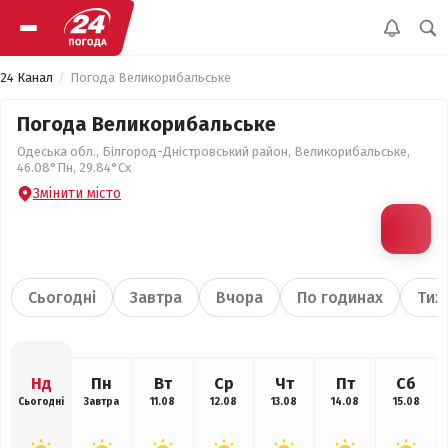
24 Канал
Погода Великорибальське
Погода Великорибальське
Одеська обл., Білгород-Дністровський район, Великорибальське,
46.08°Пн, 29.84°Сх
Змінити місто
Сьогодні
Завтра
Вчора
По годинах
Тиж
Нд
Пн
Вт
Ср
Чт
Пт
Сб
Сьогодні
Завтра
11.08
12.08
13.08
14.08
15.08