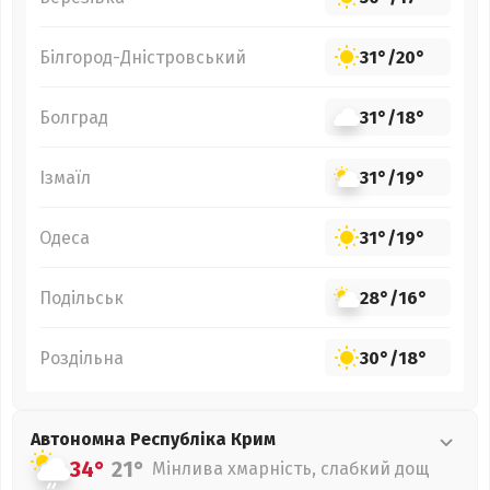
Білгород-Дністровський
31°
/
20°
Болград
31°
/
18°
Ізмаїл
31°
/
19°
Одеса
31°
/
19°
Подільськ
28°
/
16°
Роздільна
30°
/
18°
Автономна Республіка Крим
34°
21°
Мінлива хмарність, слабкий дощ