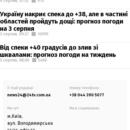
4 серпня,
07:32
915
Україну накриє спека до +38, але в частині
областей пройдуть дощі: прогноз погоди
на 3 серпня
3 серпня,
09:27
10995
Від спеки +40 градусів до злив зі
шквалами: прогноз погоди на тиждень
3 серпня,
08:00
5466
E-mail редакції
Номер телефону:
news24@24tv.com.ua
+38 044 390 5077
Ми тут:
Ми в соцмережах:
м.Київ
,
вул. Володимирська