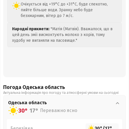
Очікується від +19°C до +31°C, буде спекотно,
пийте більше води. Зранку небо буде
безхмарним, вітер до 7 м/с.
Народні прикмети:
"Матія (Матвія). Вважалося, що в
цей день змії висмоктують молоко з корів, тому
худобу не виганяли на пасовище."
Погода Одеська
область
Актуальна інформація про погоду та атмосферні умови на сьогодні
Одеська
область
30°
17°
Переважно ясно
Березівка
30°
/
17°