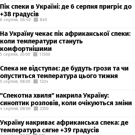
Пік спеки в Україні: де 6 серпня пригріє до
+38 градусів
6 серпня,
06:40
840
На Україну чекає пік африканської спеки:
коли температури стануть
комфортнішими
5 серпня,
20:00
11500
Спека не відступає: де будуть грози та чи
опуститься температура цього тижня
5 серпня,
08:00
1324
"Спекотна хвиля" накрила Україну:
синоптик розповів, коли очікуються зміни
4 серпня,
08:00
2350
Україну накриває африканська спека: де
температура сягне +39 градусів