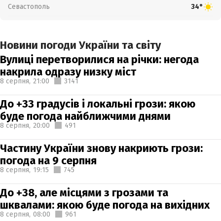
Севастополь
34°
Новини погоди України та світу
Вулиці перетворилися на річки: негода
накрила одразу низку міст
8 серпня,
21:00
3141
До +33 градусів і локальні грози: якою
буде погода найближчими днями
8 серпня,
20:00
491
Частину України знову накриють грози:
погода на 9 серпня
8 серпня,
19:15
745
До +38, але місцями з грозами та
шквалами: якою буде погода на вихідних
8 серпня,
08:00
961