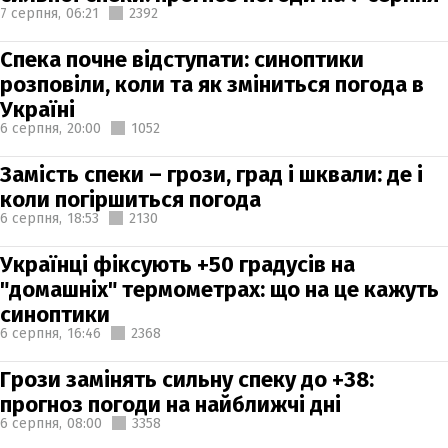
7 серпня,
06:21
2392
Спека почне відступати: синоптики
розповіли, коли та як зміниться погода в
Україні
6 серпня,
20:00
1052
Замість спеки – грози, град і шквали: де і
коли погіршиться погода
6 серпня,
18:53
2130
Українці фіксують +50 градусів на
"домашніх" термометрах: що на це кажуть
синоптики
6 серпня,
16:46
2368
Грози замінять сильну спеку до +38:
прогноз погоди на найближчі дні
6 серпня,
08:00
3358