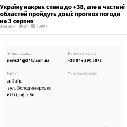
Україну накриє спека до +38, але в частині
областей пройдуть дощі: прогноз погоди
на 3 серпня
3 серпня,
09:27
10997
E-mail редакції
Номер телефону:
news24@24tv.com.ua
+38 044 390 5077
Ми тут:
Ми в соцмережах:
м.Київ
,
вул. Володимирська
офіс
61/11,
50