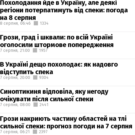
Похолодання йде в Україну, але деякі
регіони потерпатимуть від спеки: погода
на 8 серпня
8 серпня,
06:46
1334
Грози, град і шквали: по всій Україні
оголосили штормове попередження
7 серпня,
21:00
1957
В Україні дещо похолодає: як надовго
відступить спека
7 серпня,
20:00
9304
Синоптикиня відповіла, яку негоду
очікувати після сильної спеки
7 серпня,
08:00
2441
Грози накриють частину областей на тлі
сильної спеки: прогноз погоди на 7 серпня
7 серпня,
06:21
2397