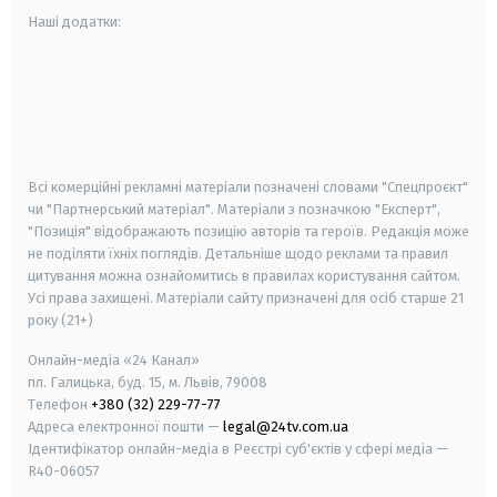
Наші додатки:
android
apple
smart tv
samsung smart tv
Всі комерційні рекламні матеріали позначені словами "Спецпроєкт"
чи "Партнерський матеріал". Матеріали з позначкою "Експерт",
"Позиція" відображають позицію авторів та героїв. Редакція може
не поділяти їхніх поглядів. Детальніше щодо реклами та правил
цитування можна ознайомитись в правилах користування сайтом.
Усі права захищені.
Матеріали сайту призначені для осіб старше
21
року (21+)
Онлайн-медіа «24 Канал»
пл. Галицька, буд. 15, м. Львів, 79008
Телефон
+380 (32) 229-77-77
Адреса електронної пошти —
legal@24tv.com.ua
Ідентифікатор онлайн-медіа в Реєстрі суб'єктів у сфері медіа —
R40-06057