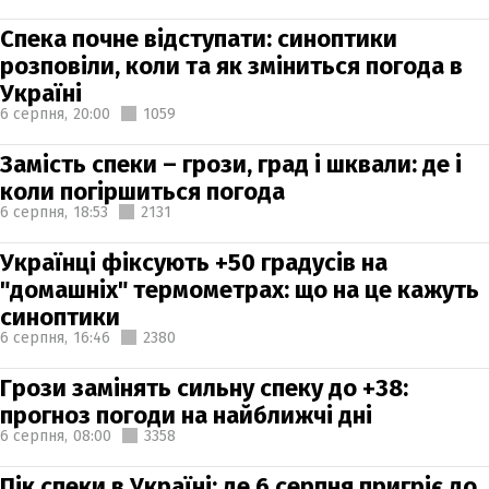
Спека почне відступати: синоптики
розповіли, коли та як зміниться погода в
Україні
6 серпня,
20:00
1059
Замість спеки – грози, град і шквали: де і
коли погіршиться погода
6 серпня,
18:53
2131
Українці фіксують +50 градусів на
"домашніх" термометрах: що на це кажуть
синоптики
6 серпня,
16:46
2380
Грози замінять сильну спеку до +38:
прогноз погоди на найближчі дні
6 серпня,
08:00
3358
Пік спеки в Україні: де 6 серпня пригріє до