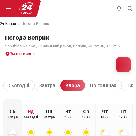
24 Канал
Погода Веприк
Погода Веприк
Чернігівська обл., Прилуцький район, Веприк, 50.79°Пн, 32.11°Сх
Змінити місто
Сьогодні
Завтра
Вчора
По годинах
Тиж
Сб
Нд
Пн
Вт
Ср
Чт
Пт
Вчора
Сьогодні
Завтра
11.08
12.08
13.08
14.08