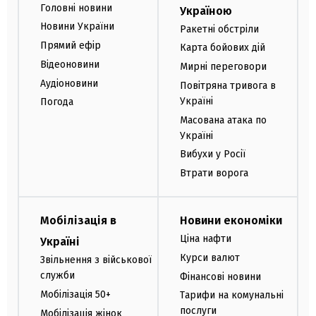
Головні новини
Україною
Новини України
Ракетні обстріли
Прямий ефір
Карта бойових дій
Відеоновини
Мирні переговори
Аудіоновини
Повітряна тривога в
Україні
Погода
Масована атака по
Україні
Вибухи у Росії
Втрати ворога
Мобілізація в
Новини економіки
Ціна нафти
Україні
Курси валют
Звільнення з військової
служби
Фінансові новини
Мобілізація 50+
Тарифи на комунальні
послуги
Мобілізація жінок