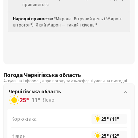
припиниться.
Народні прикмети:
"Мирона. Вітряний день ("Мирон-
вітрогон"). Який Мирон — такий і січень."
Погода Чернігівська
область
Актуальна інформація про погоду та атмосферні умови на сьогодні
Чернігівська
область
25°
11°
Ясно
Корюківка
25°
/
11°
Ніжин
25°
/
12°