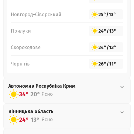
Новгород-Сіверський
25°
/
13°
Прилуки
24°
/
13°
Скороходове
24°
/
13°
Чернігів
26°
/
11°
Автономна Республіка Крим
34°
20°
Ясно
Вінницька
область
24°
13°
Ясно