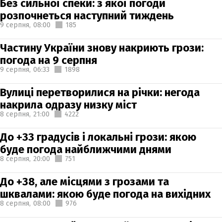
Без сильної спеки: з якої погоди
розпочнеться наступний тиждень
9 серпня,
08:00
185
Частину України знову накриють грози:
погода на 9 серпня
9 серпня,
06:33
1898
Вулиці перетворилися на річки: негода
накрила одразу низку міст
8 серпня,
21:00
4222
До +33 градусів і локальні грози: якою
буде погода найближчими днями
8 серпня,
20:00
751
До +38, але місцями з грозами та
шквалами: якою буде погода на вихідних
8 серпня,
08:00
976