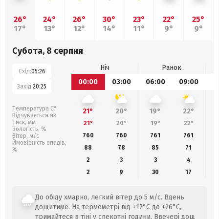
26°
24°
26°
30°
23°
22°
25°
17°
13°
12°
14°
11°
9°
9°
Субота, 8 серпня
Ніч
Ранок
Схід:
05:26
00:00
03:00
06:00
09:00
1
Захід:
20:25
Температура С°
21°
20°
19°
22°
Відчувається як
Тиск, мм
21°
20°
19°
22°
Вологість, %
760
760
761
761
Вітер, м/с
Ймовірність опадів,
88
78
85
71
%
2
3
3
4
2
9
30
17
До обіду хмарно, легкий вітер до 5 м/с. Вдень
дощитиме. На термометрі від +17°C до +26°C,
тримайтеся в тіні у спекотні години. Ввечері дощ