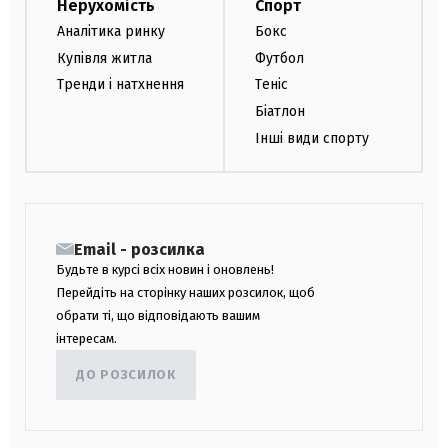
Нерухомість
Спорт
Аналітика ринку
Бокс
Купівля житла
Футбол
Тренди і натхнення
Теніс
Біатлон
Інші види спорту
Email - розсилка
Будьте в курсі всіх новин і оновлень!
Перейдіть на сторінку наших розсилок, щоб
обрати ті, що відповідають вашим
інтересам.
ДО РОЗСИЛОК