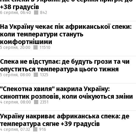
+38 градусів
6 серпня,
06:40
842
На Україну чекає пік африканської спеки:
коли температури стануть
комфортнішими
5 серпня,
20:00
11510
Спека не відступає: де будуть грози та чи
опуститься температура цього тижня
5 серпня,
08:00
1325
"Спекотна хвиля" накрила Україну:
синоптик розповів, коли очікуються зміни
4 серпня,
08:00
2351
Україну накриває африканська спека: де
температура сягне +39 градусів
4 серпня,
07:32
916