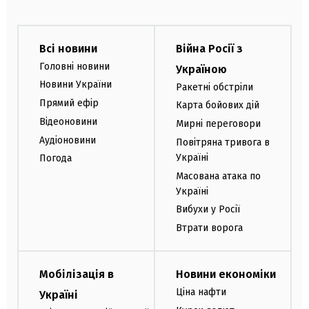
Всі новини
Війна Росії з
Головні новини
Україною
Новини України
Ракетні обстріли
Прямий ефір
Карта бойових дій
Відеоновини
Мирні переговори
Аудіоновини
Повітряна тривога в
Україні
Погода
Масована атака по
Україні
Вибухи у Росії
Втрати ворога
Мобілізація в
Новини економіки
Ціна нафти
Україні