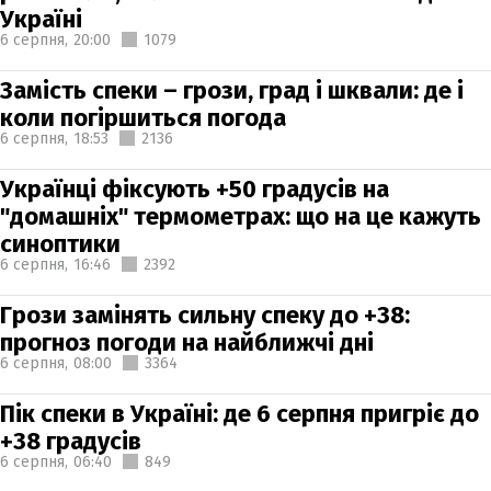
Україні
6 серпня,
20:00
1079
Замість спеки – грози, град і шквали: де і
коли погіршиться погода
6 серпня,
18:53
2136
Українці фіксують +50 градусів на
"домашніх" термометрах: що на це кажуть
синоптики
6 серпня,
16:46
2392
Грози замінять сильну спеку до +38:
прогноз погоди на найближчі дні
6 серпня,
08:00
3364
Пік спеки в Україні: де 6 серпня пригріє до
+38 градусів
6 серпня,
06:40
849