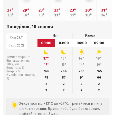
27°
29°
23°
23°
23°
28°
31°
13°
16°
13°
11°
11°
10°
14°
Понеділок, 10 серпня
Ніч
Ранок
Схід:
05:41
00:00
03:00
06:00
09:00
1
Захід:
20:28
Температура С°
17°
15°
14°
19°
Відчувається як
Тиск, мм
17°
15°
14°
19°
Вологість, %
766
766
765
765
Вітер, м/с
Ймовірність опадів,
78
87
91
66
%
2
2
2
2
2
2
2
2
Очікується від +13°C до +27°C, тримайтеся в тіні у
спекотні години. Вранці небо буде безхмарним,
слабкий вітер до 3 м/с.