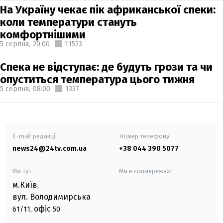
На Україну чекає пік африканської спеки:
коли температури стануть
комфортнішими
5 серпня,
20:00
11523
Спека не відступає: де будуть грози та чи
опуститься температура цього тижня
5 серпня,
08:00
1337
E-mail редакції
Номер телефону:
news24@24tv.com.ua
+38 044 390 5077
Ми тут:
Ми в соцмережах:
м.Київ
,
вул. Володимирська
офіс
61/11,
50