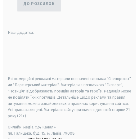
ДО РОЗСИЛОК
Наші додатки:
android
apple
smart tv
samsung smart tv
Всі комерційні рекламні матеріали позначені словами "Спецпроєкт"
чи "Партнерський матеріал". Матеріали з позначкою "Експерт",
"Позиція" відображають позицію авторів та героїв. Редакція може
не поділяти їхніх поглядів. Детальніше щодо реклами та правил
цитування можна ознайомитись в правилах користування сайтом.
Усі права захищені.
Матеріали сайту призначені для осіб старше
21
року (21+)
Онлайн-медіа «24 Канал»
пл. Галицька, буд. 15, м. Львів, 79008