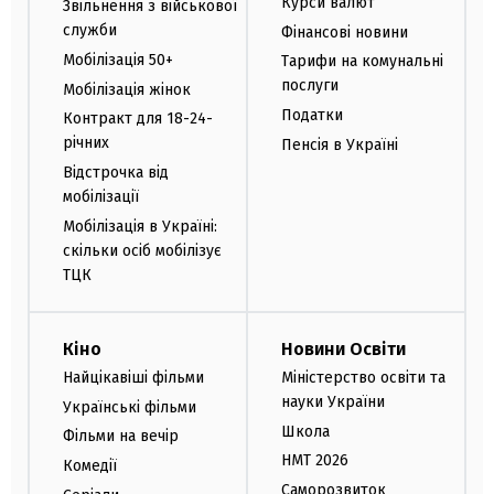
Курси валют
Звільнення з військової
служби
Фінансові новини
Мобілізація 50+
Тарифи на комунальні
послуги
Мобілізація жінок
Податки
Контракт для 18-24-
річних
Пенсія в Україні
Відстрочка від
мобілізації
Мобілізація в Україні:
скільки осіб мобілізує
ТЦК
Кіно
Новини Освіти
Найцікавіші фільми
Міністерство освіти та
науки України
Українські фільми
Школа
Фільми на вечір
НМТ 2026
Комедії
Саморозвиток