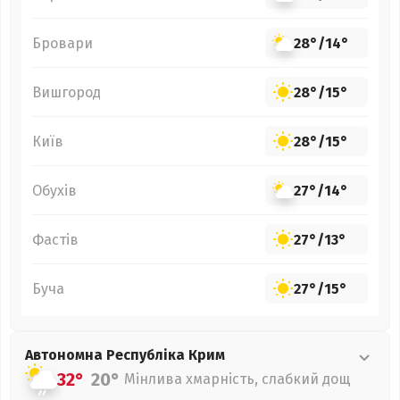
Бровари
28°
/
14°
Вишгород
28°
/
15°
Київ
28°
/
15°
Обухів
27°
/
14°
Фастів
27°
/
13°
Буча
27°
/
15°
Автономна Республіка Крим
32°
20°
Мінлива хмарність, слабкий дощ