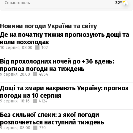
Севастополь
32°
Новини погоди України та світу
Де на початку тижня прогнозують дощі та
коли похолодає
10 серпня,
08:00
102
Від прохолодних ночей до +36 вдень:
прогноз погоди на тиждень
9 серпня,
20:00
4854
Дощі та хмари накриють Україну: прогноз
погоди на 10 серпня
9 серпня,
18:16
4124
Без сильної спеки: з якої погоди
розпочнеться наступний тиждень
9 серпня,
08:00
770