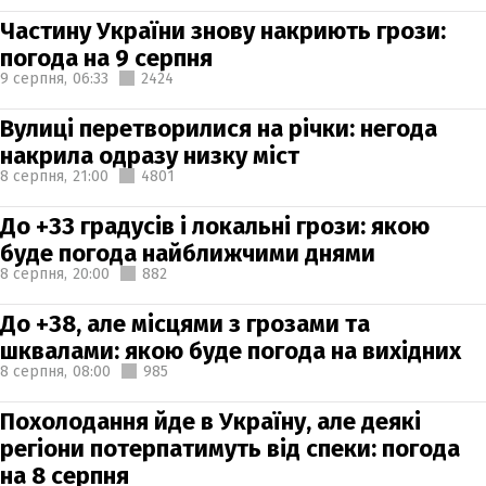
Частину України знову накриють грози:
погода на 9 серпня
9 серпня,
06:33
2424
Вулиці перетворилися на річки: негода
накрила одразу низку міст
8 серпня,
21:00
4801
До +33 градусів і локальні грози: якою
буде погода найближчими днями
8 серпня,
20:00
882
До +38, але місцями з грозами та
шквалами: якою буде погода на вихідних
8 серпня,
08:00
985
Похолодання йде в Україну, але деякі
регіони потерпатимуть від спеки: погода
на 8 серпня