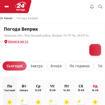
24 Канал
Погода Веприк
Погода Веприк
Київська обл., Фастівський район, Веприк, 50.11°Пн, 29.81°Сх
Змінити місто
Сьогодні
Завтра
Вчора
По годинах
Тиж
Пн
Вт
Ср
Чт
Пт
Сб
Нд
Сьогодні
Завтра
12.08
13.08
14.08
15.08
16.08