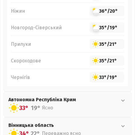
Ніжин
36°
/
20°
Новгород-Сіверський
35°
/
19°
Прилуки
35°
/
21°
Скороходове
35°
/
21°
Чернігів
33°
/
19°
Автономна Республіка Крим
33°
19°
Ясно
Вінницька
область
34°
22°
Переважно ясно