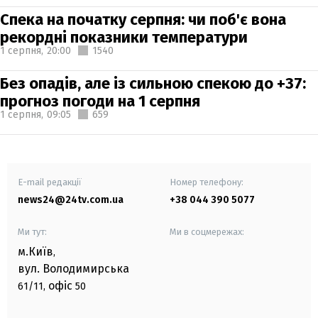
Спека на початку серпня: чи поб'є вона
рекордні показники температури
1 серпня,
20:00
1540
Без опадів, але із сильною спекою до +37:
прогноз погоди на 1 серпня
1 серпня,
09:05
659
E-mail редакції
Номер телефону:
news24@24tv.com.ua
+38 044 390 5077
Ми тут:
Ми в соцмережах:
м.Київ
,
вул. Володимирська
офіс
61/11,
50