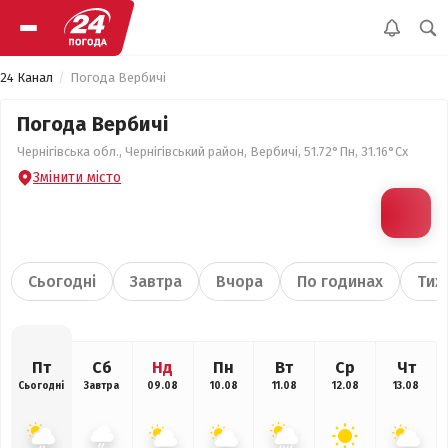
24 Канал
Погода Вербичі
Погода Вербичі
Чернігівська обл., Чернігівський район, Вербичі, 51.72°Пн, 31.16°Сх
Змінити місто
Сьогодні
Завтра
Вчора
По годинах
Тиж
Пт
Сб
Нд
Пн
Вт
Ср
Чт
Сьогодні
Завтра
09.08
10.08
11.08
12.08
13.08