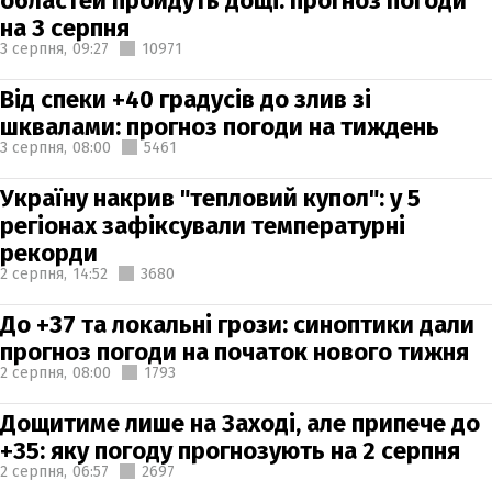
областей пройдуть дощі: прогноз погоди
на 3 серпня
3 серпня,
09:27
10971
Від спеки +40 градусів до злив зі
шквалами: прогноз погоди на тиждень
3 серпня,
08:00
5461
Україну накрив "тепловий купол": у 5
регіонах зафіксували температурні
рекорди
2 серпня,
14:52
3680
До +37 та локальні грози: синоптики дали
прогноз погоди на початок нового тижня
2 серпня,
08:00
1793
Дощитиме лише на Заході, але припече до
+35: яку погоду прогнозують на 2 серпня
2 серпня,
06:57
2697