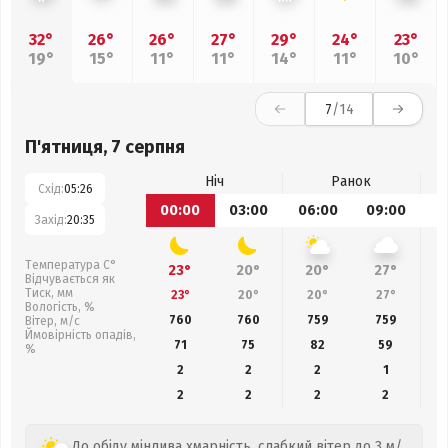
32°
26°
26°
27°
29°
24°
23°
19°
15°
11°
11°
14°
11°
10°
7
/14
П'ятниця, 7 серпня
Ніч
Ранок
Схід:
05:26
00:00
03:00
06:00
09:00
1
Захід:
20:35
Температура С°
23°
20°
20°
27°
Відчувається як
Тиск, мм
23°
20°
20°
27°
Вологість, %
760
760
759
759
Вітер, м/с
Ймовірність опадів,
71
75
82
59
%
2
2
2
1
2
2
2
2
До обіду мінлива хмарність, слабкий вітер до 3 м/