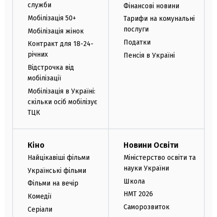
служби
Фінансові новини
Мобілізація 50+
Тарифи на комунальні
послуги
Мобілізація жінок
Податки
Контракт для 18-24-
річних
Пенсія в Україні
Відстрочка від
мобілізації
Мобілізація в Україні:
скільки осіб мобілізує
ТЦК
Кіно
Новини Освіти
Найцікавіші фільми
Міністерство освіти та
науки України
Українські фільми
Школа
Фільми на вечір
НМТ 2026
Комедії
Саморозвиток
Серіали