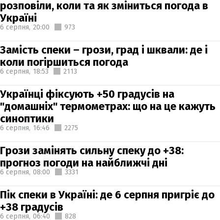
розповіли, коли та як зміниться погода в
Україні
6 серпня,
20:00
973
Замість спеки – грози, град і шквали: де і
коли погіршиться погода
6 серпня,
18:53
2113
Українці фіксують +50 градусів на
"домашніх" термометрах: що на це кажуть
синоптики
6 серпня,
16:46
2275
Грози замінять сильну спеку до +38:
прогноз погоди на найближчі дні
6 серпня,
08:00
3331
Пік спеки в Україні: де 6 серпня пригріє до
+38 градусів
6 серпня,
06:40
828