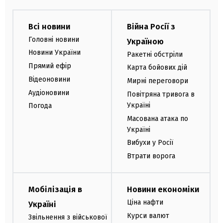
Всі новини
Війна Росії з
Головні новини
Україною
Новини України
Ракетні обстріли
Прямий ефір
Карта бойових дій
Відеоновини
Мирні переговори
Аудіоновини
Повітряна тривога в
Україні
Погода
Масована атака по
Україні
Вибухи у Росії
Втрати ворога
Мобілізація в
Новини економіки
Ціна нафти
Україні
Курси валют
Звільнення з військової