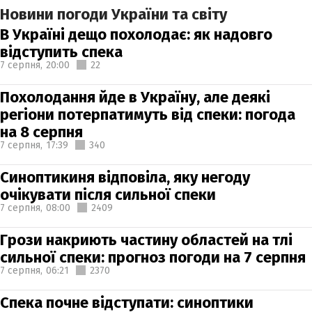
Новини погоди України та світу
В Україні дещо похолодає: як надовго
відступить спека
7 серпня,
20:00
22
Похолодання йде в Україну, але деякі
регіони потерпатимуть від спеки: погода
на 8 серпня
7 серпня,
17:39
340
Синоптикиня відповіла, яку негоду
очікувати після сильної спеки
7 серпня,
08:00
2409
Грози накриють частину областей на тлі
сильної спеки: прогноз погоди на 7 серпня
7 серпня,
06:21
2370
Спека почне відступати: синоптики