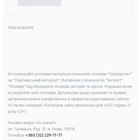
Наші додатки:
android
apple
smart tv
samsung smart tv
Всі комерційні рекламні матеріали позначені словами "Спецпроєкт"
чи "Партнерський матеріал". Матеріали з позначкою "Експерт",
"Позиція" відображають позицію авторів та героїв. Редакція може
не поділяти їхніх поглядів. Детальніше щодо реклами та правил
цитування можна ознайомитись в правилах користування сайтом.
Усі права захищені.
Матеріали сайту призначені для осіб старше
21
року (21+)
Онлайн-медіа «24 Канал»
пл. Галицька, буд. 15, м. Львів, 79008
Телефон
+380 (32) 229-77-77