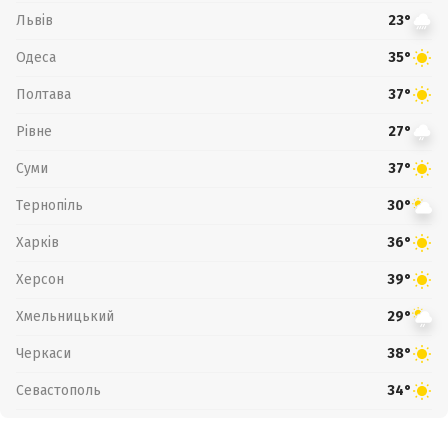
Львів
23°
Одеса
35°
Полтава
37°
Рівне
27°
Суми
37°
Тернопіль
30°
Харків
36°
Херсон
39°
Хмельницький
29°
Черкаси
38°
Севастополь
34°