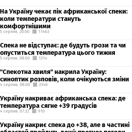
На Україну чекає пік африканської спеки:
коли температури стануть
комфортнішими
5 серпня,
20:00
11463
Спека не відступає: де будуть грози та чи
опуститься температура цього тижня
5 серпня,
08:00
1314
"Спекотна хвиля" накрила Україну:
синоптик розповів, коли очікуються зміни
4 серпня,
08:00
2346
Україну накриває африканська спека: де
температура сягне +39 градусів
4 серпня,
07:32
910
Україну накриє спека до +38, але в частині