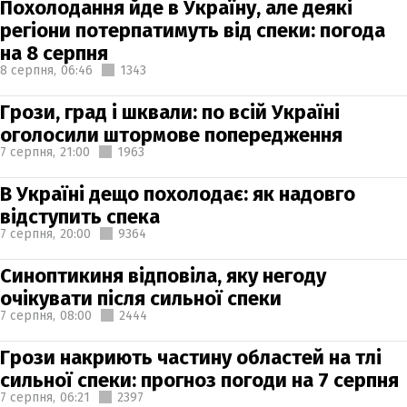
Похолодання йде в Україну, але деякі
регіони потерпатимуть від спеки: погода
на 8 серпня
8 серпня,
06:46
1343
Грози, град і шквали: по всій Україні
оголосили штормове попередження
7 серпня,
21:00
1963
В Україні дещо похолодає: як надовго
відступить спека
7 серпня,
20:00
9364
Синоптикиня відповіла, яку негоду
очікувати після сильної спеки
7 серпня,
08:00
2444
Грози накриють частину областей на тлі
сильної спеки: прогноз погоди на 7 серпня
7 серпня,
06:21
2397