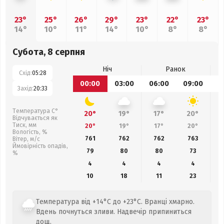
23°
25°
26°
29°
23°
22°
23°
14°
10°
11°
14°
10°
8°
8°
Субота, 8 серпня
Ніч
Ранок
Схід:
05:28
00:00
03:00
06:00
09:00
1
Захід:
20:33
Температура С°
20°
19°
17°
20°
Відчувається як
Тиск, мм
20°
19°
17°
20°
Вологість, %
761
762
762
763
Вітер, м/с
Ймовірність опадів,
79
80
80
73
%
4
4
4
4
10
18
11
23
Температура від +14°C до +23°C. Вранці хмарно.
Вдень почнуться зливи. Надвечір припиниться
дощ.