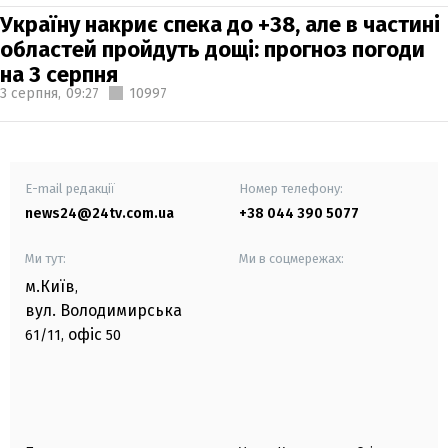
Україну накриє спека до +38, але в частині
областей пройдуть дощі: прогноз погоди
на 3 серпня
3 серпня,
09:27
10997
E-mail редакції
Номер телефону:
news24@24tv.com.ua
+38 044 390 5077
Ми тут:
Ми в соцмережах:
м.Київ
,
вул. Володимирська
офіс
61/11,
50