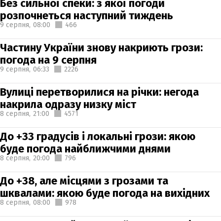
Без сильної спеки: з якої погоди
розпочнеться наступний тиждень
9 серпня,
08:00
466
Частину України знову накриють грози:
погода на 9 серпня
9 серпня,
06:33
2226
Вулиці перетворилися на річки: негода
накрила одразу низку міст
8 серпня,
21:00
4571
До +33 градусів і локальні грози: якою
буде погода найближчими днями
8 серпня,
20:00
796
До +38, але місцями з грозами та
шквалами: якою буде погода на вихідних
8 серпня,
08:00
978