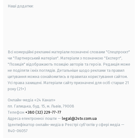
Наші додатки:
android
apple
smart tv
samsung smart tv
Всі комерційні рекламні матеріали позначені словами "Спецпроєкт"
чи "Партнерський матеріал". Матеріали з позначкою "Експерт",
"Позиція" відображають позицію авторів та героїв. Редакція може
не поділяти їхніх поглядів. Детальніше щодо реклами та правил
цитування можна ознайомитись в правилах користування сайтом.
Усі права захищені.
Матеріали сайту призначені для осіб старше
21
року (21+)
Онлайн-медіа «24 Канал»
пл. Галицька, буд. 15, м. Львів, 79008
Телефон
+380 (32) 229-77-77
Адреса електронної пошти —
legal@24tv.com.ua
Ідентифікатор онлайн-медіа в Реєстрі суб'єктів у сфері медіа —
R40-06057