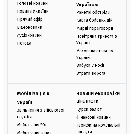
Головні новини
Україною
Новини України
Ракетні обстріли
Прямий ефір
Карта бойових дій
Відеоновини
Мирні переговори
Аудіоновини
Повітряна тривога в
Україні
Погода
Масована атака по
Україні
Вибухи у Росії
Втрати ворога
Мобілізація в
Новини економіки
Ціна нафти
Україні
Курси валют
Звільнення з військової
служби
Фінансові новини
Мобілізація 50+
Тарифи на комунальні
послуги
Мобілізація жінок