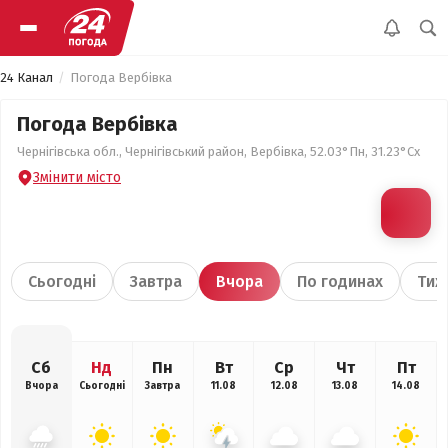
24 Канал
Погода Вербівка
Погода Вербівка
Чернігівська обл., Чернігівський район, Вербівка, 52.03°Пн, 31.23°Сх
Змінити місто
Сьогодні
Завтра
Вчора
По годинах
Тиж
Сб
Нд
Пн
Вт
Ср
Чт
Пт
Вчора
Сьогодні
Завтра
11.08
12.08
13.08
14.08