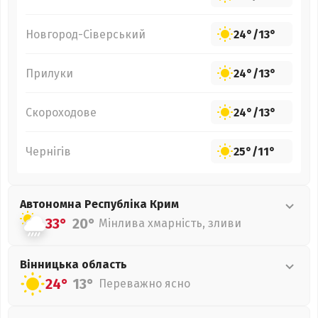
Новгород-Сіверський
24°
/
13°
Прилуки
24°
/
13°
Скороходове
24°
/
13°
Чернігів
25°
/
11°
Автономна Республіка Крим
33°
20°
Мінлива хмарність, зливи
Вінницька
область
24°
13°
Переважно ясно