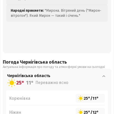
Народні прикмети:
"Мирона. Вітряний день ("Мирон-
вітрогон"). Який Мирон — такий і січень."
Погода Чернігівська
область
Актуальна інформація про погоду та атмосферні умови на сьогодні
Чернігівська
область
25°
11°
Переважно ясно
Корюківка
25°
/
11°
Ніжин
25°
/
12°