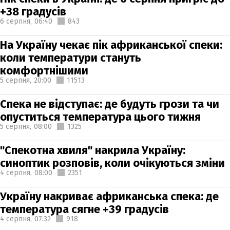
+38 градусів
6 серпня,
06:40
843
На Україну чекає пік африканської спеки:
коли температури стануть
комфортнішими
5 серпня,
20:00
11513
Спека не відступає: де будуть грози та чи
опуститься температура цього тижня
5 серпня,
08:00
1325
"Спекотна хвиля" накрила Україну:
синоптик розповів, коли очікуються зміни
4 серпня,
08:00
2351
Україну накриває африканська спека: де
температура сягне +39 градусів
4 серпня,
07:32
918