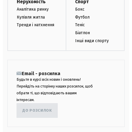
Нерухомість
Спорт
Аналітика ринку
Бокс
Купівля житла
Футбол
Тренди і натхнення
Теніс
Біатлон
Інші види спорту
Email - розсилка
Будьте в курсі всіх новин і оновлень!
Перейдіть на сторінку наших розсилок, щоб
обрати ті, що відповідають вашим
інтересам.
ДО РОЗСИЛОК