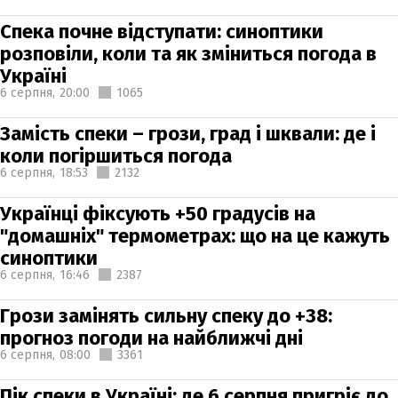
Спека почне відступати: синоптики
розповіли, коли та як зміниться погода в
Україні
6 серпня,
20:00
1065
Замість спеки – грози, град і шквали: де і
коли погіршиться погода
6 серпня,
18:53
2132
Українці фіксують +50 градусів на
"домашніх" термометрах: що на це кажуть
синоптики
6 серпня,
16:46
2387
Грози замінять сильну спеку до +38:
прогноз погоди на найближчі дні
6 серпня,
08:00
3361
Пік спеки в Україні: де 6 серпня пригріє до