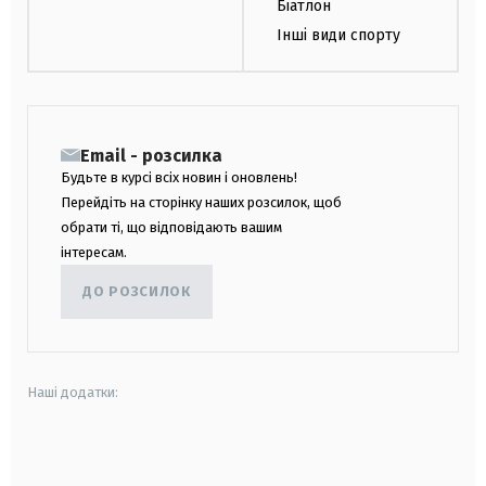
Біатлон
Інші види спорту
Email - розсилка
Будьте в курсі всіх новин і оновлень!
Перейдіть на сторінку наших розсилок, щоб
обрати ті, що відповідають вашим
інтересам.
ДО РОЗСИЛОК
Наші додатки:
android
apple