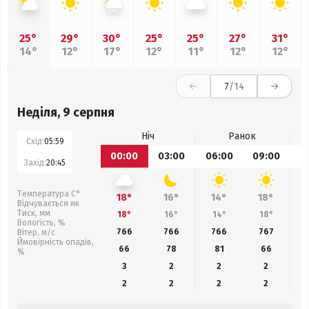
25°
29°
30°
25°
25°
27°
31°
14°
12°
17°
12°
11°
12°
12°
7
/14
Неділя, 9 серпня
Ніч
Ранок
Схід:
05:59
00:00
03:00
06:00
09:00
1
Захід:
20:45
Температура С°
18°
16°
14°
18°
Відчувається як
Тиск, мм
18°
16°
14°
18°
Вологість, %
766
766
766
767
Вітер, м/с
Ймовірність опадів,
66
78
81
66
%
3
2
2
2
2
2
2
2