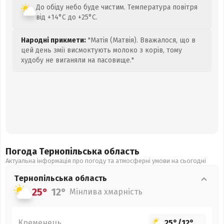
До обіду небо буде чистим. Температура повітря
від +14°C до +25°C.
Народні прикмети:
"Матія (Матвія). Вважалося, що в
цей день змії висмоктують молоко з корів, тому
худобу не виганяли на пасовище."
Погода Тернопільська
область
Актуальна інформація про погоду та атмосферні умови на сьогодні
Тернопільська
область
25°
12°
Мінлива хмарність
Кременець
25°
/
12°