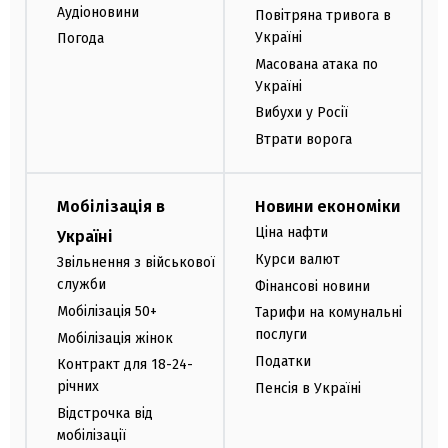
Аудіоновини
Повітряна тривога в
Україні
Погода
Масована атака по
Україні
Вибухи у Росії
Втрати ворога
Мобілізація в
Новини економіки
Ціна нафти
Україні
Курси валют
Звільнення з військової
служби
Фінансові новини
Мобілізація 50+
Тарифи на комунальні
послуги
Мобілізація жінок
Податки
Контракт для 18-24-
річних
Пенсія в Україні
Відстрочка від
мобілізації