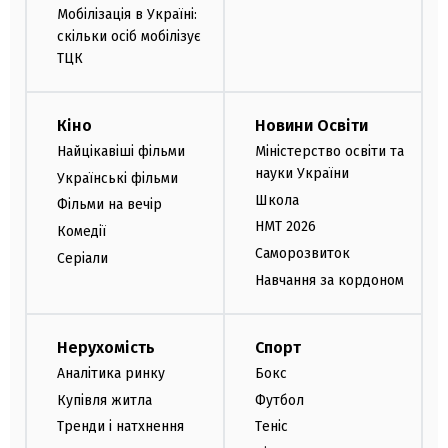
Мобілізація в Україні:
скільки осіб мобілізує
ТЦК
Кіно
Новини Освіти
Найцікавіші фільми
Міністерство освіти та
науки України
Українські фільми
Школа
Фільми на вечір
НМТ 2026
Комедії
Саморозвиток
Серіали
Навчання за кордоном
Нерухомість
Спорт
Аналітика ринку
Бокс
Купівля житла
Футбол
Тренди і натхнення
Теніс