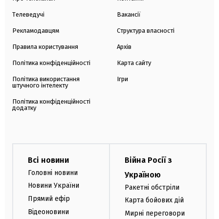
Телеведучі
Вакансії
Рекламодавцям
Структура власності
Правила користування
Архів
Політика конфіденційності
Карта сайту
Політика використання
Ігри
штучного інтелекту
Політика конфіденційності
додатку
Всі новини
Війна Росії з
Головні новини
Україною
Новини України
Ракетні обстріли
Прямий ефір
Карта бойових дій
Відеоновини
Мирні переговори