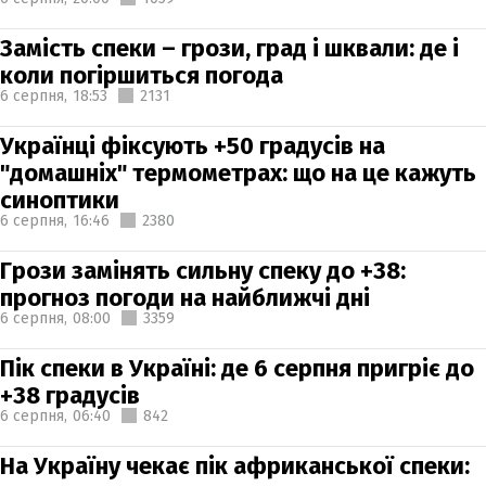
Замість спеки – грози, град і шквали: де і
коли погіршиться погода
6 серпня,
18:53
2131
Українці фіксують +50 градусів на
"домашніх" термометрах: що на це кажуть
синоптики
6 серпня,
16:46
2380
Грози замінять сильну спеку до +38:
прогноз погоди на найближчі дні
6 серпня,
08:00
3359
Пік спеки в Україні: де 6 серпня пригріє до
+38 градусів
6 серпня,
06:40
842
На Україну чекає пік африканської спеки: