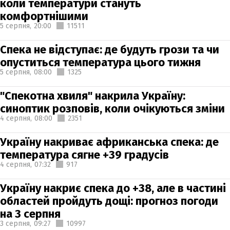
коли температури стануть
комфортнішими
5 серпня,
20:00
11511
Спека не відступає: де будуть грози та чи
опуститься температура цього тижня
5 серпня,
08:00
1325
"Спекотна хвиля" накрила Україну:
синоптик розповів, коли очікуються зміни
4 серпня,
08:00
2351
Україну накриває африканська спека: де
температура сягне +39 градусів
4 серпня,
07:32
917
Україну накриє спека до +38, але в частині
областей пройдуть дощі: прогноз погоди
на 3 серпня
3 серпня,
09:27
10997