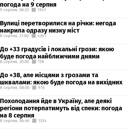
погода на 9 серпня
9 серпня,
06:33
1941
Вулиці перетворилися на річки: негода
накрила одразу низку міст
8 серпня,
21:00
4261
До +33 градусів і локальні грози: якою
буде погода найближчими днями
8 серпня,
20:00
758
До +38, але місцями з грозами та
шквалами: якою буде погода на вихідних
8 серпня,
08:00
976
Похолодання йде в Україну, але деякі
регіони потерпатимуть від спеки: погода
на 8 серпня
8 серпня,
06:46
1334