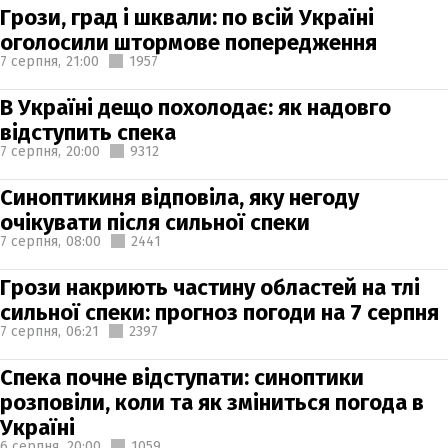
Грози, град і шквали: по всій Україні
оголосили штормове попередження
7 серпня,
21:00
1957
В Україні дещо похолодає: як надовго
відступить спека
7 серпня,
20:00
9312
Синоптикиня відповіла, яку негоду
очікувати після сильної спеки
7 серпня,
08:00
2441
Грози накриють частину областей на тлі
сильної спеки: прогноз погоди на 7 серпня
7 серпня,
06:21
2397
Спека почне відступати: синоптики
розповіли, коли та як зміниться погода в
Україні
6 серпня,
20:00
1059