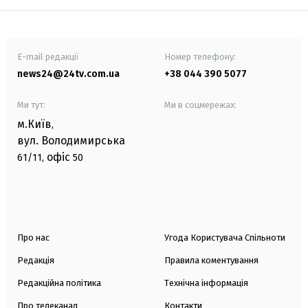
E-mail редакції
Номер телефону:
news24@24tv.com.ua
+38 044 390 5077
Ми тут:
Ми в соцмережах:
м.Київ
,
вул. Володимирська
офіс
61/11,
50
Про нас
Угода Користувача Спільноти
Редакція
Правила коментування
Редакційна політика
Технічна інформація
Про телеканал
Контакти