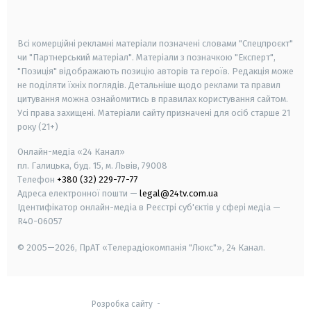
smart tv
samsung smart tv
Всі комерційні рекламні матеріали позначені словами "Спецпроєкт"
чи "Партнерський матеріал". Матеріали з позначкою "Експерт",
"Позиція" відображають позицію авторів та героїв. Редакція може
не поділяти їхніх поглядів. Детальніше щодо реклами та правил
цитування можна ознайомитись в правилах користування сайтом.
Усі права захищені.
Матеріали сайту призначені для осіб старше
21
року (21+)
Онлайн-медіа «24 Канал»
пл. Галицька, буд. 15, м. Львів, 79008
Телефон
+380 (32) 229-77-77
Адреса електронної пошти —
legal@24tv.com.ua
Ідентифікатор онлайн-медіа в Реєстрі суб'єктів у сфері медіа —
R40-06057
© 2005—2026,
ПрАТ «Телерадіокомпанія "Люкс"», 24 Канал.
Розробка сайту
-