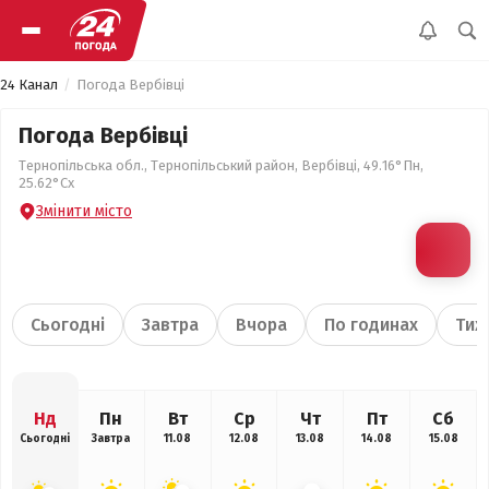
24 Канал
Погода Вербівці
Погода Вербівці
Тернопільська обл., Тернопільський район, Вербівці, 49.16°Пн,
25.62°Сх
Змінити місто
Сьогодні
Завтра
Вчора
По годинах
Тиж
Нд
Пн
Вт
Ср
Чт
Пт
Сб
Сьогодні
Завтра
11.08
12.08
13.08
14.08
15.08