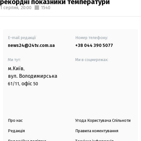
рекордні показники температури
1 серпня,
20:00
1540
E-mail редакції
Номер телефону:
news24@24tv.com.ua
+38 044 390 5077
Ми тут:
Ми в соцмережах:
м.Київ
,
вул. Володимирська
офіс
61/11,
50
Про нас
Угода Користувача Спільноти
Редакція
Правила коментування