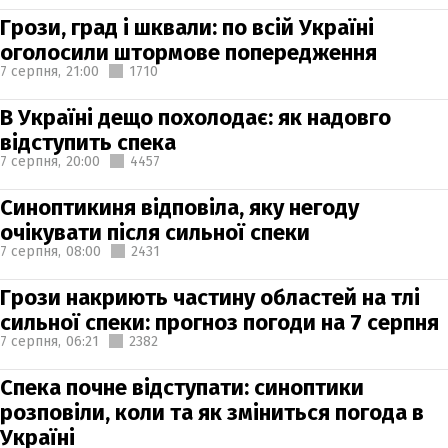
Грози, град і шквали: по всій Україні
оголосили штормове попередження
7 серпня,
21:00
1710
В Україні дещо похолодає: як надовго
відступить спека
7 серпня,
20:00
4457
Синоптикиня відповіла, яку негоду
очікувати після сильної спеки
7 серпня,
08:00
2431
Грози накриють частину областей на тлі
сильної спеки: прогноз погоди на 7 серпня
7 серпня,
06:21
2382
Спека почне відступати: синоптики
розповіли, коли та як зміниться погода в
Україні