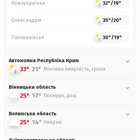
Новоукраїнка
32°
/
19°
Олександрія
35°
/
20°
Голованівськ
30°
/
19°
Автономна Республіка Крим
33°
21°
Мінлива хмарність, грози
Вінницька
область
25°
17°
Похмуро, дощ
Волинська
область
25°
14°
Хмарно