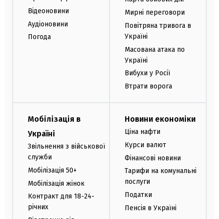
Відеоновини
Мирні переговори
Аудіоновини
Повітряна тривога в
Україні
Погода
Масована атака по
Україні
Вибухи у Росії
Втрати ворога
Мобілізація в
Новини економіки
Ціна нафти
Україні
Курси валют
Звільнення з військової
служби
Фінансові новини
Мобілізація 50+
Тарифи на комунальні
послуги
Мобілізація жінок
Податки
Контракт для 18-24-
річних
Пенсія в Україні