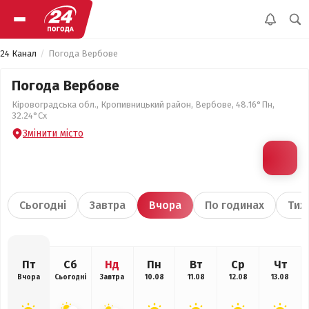
24 Канал
Погода Вербове
Погода Вербове
Кіровоградська обл., Кропивницький район, Вербове, 48.16°Пн,
32.24°Сх
Змінити місто
Сьогодні
Завтра
Вчора
По годинах
Тиж
Пт
Сб
Нд
Пн
Вт
Ср
Чт
Вчора
Сьогодні
Завтра
10.08
11.08
12.08
13.08