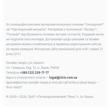
android
apple
smart tv
samsung smart tv
Всі комерційні рекламні матеріали позначені словами "Спецпроєкт"
чи "Партнерський матеріал". Матеріали з позначкою "Експерт",
"Позиція" відображають позицію авторів та героїв. Редакція може
не поділяти їхніх поглядів. Детальніше щодо реклами та правил
цитування можна ознайомитись в правилах користування сайтом.
Усі права захищені.
Матеріали сайту призначені для осіб старше
21
року (21+)
Онлайн-медіа «24 Канал»
пл. Галицька, буд. 15, м. Львів, 79008
Телефон
+380 (32) 229-77-77
Адреса електронної пошти —
legal@24tv.com.ua
Ідентифікатор онлайн-медіа в Реєстрі суб'єктів у сфері медіа —
R40-06057
© 2005—2026,
ПрАТ «Телерадіокомпанія "Люкс"», 24 Канал.