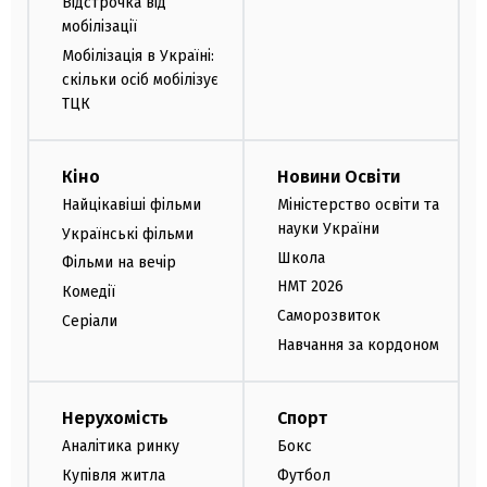
Відстрочка від
мобілізації
Мобілізація в Україні:
скільки осіб мобілізує
ТЦК
Кіно
Новини Освіти
Найцікавіші фільми
Міністерство освіти та
науки України
Українські фільми
Школа
Фільми на вечір
НМТ 2026
Комедії
Саморозвиток
Серіали
Навчання за кордоном
Нерухомість
Спорт
Аналітика ринку
Бокс
Купівля житла
Футбол