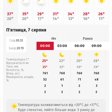
37°
35°
29°
31°
34°
28°
26°
20°
20°
17°
14°
13°
16°
11°
П'ятниця, 7 серпня
Ніч
Ранок
Схід:
05:33
00:00
03:00
06:00
09:00
1
Захід:
20:19
Температура С°
25°
22°
20°
28°
Відчувається як
Тиск, мм
25°
22°
20°
29°
Вологість, %
761
760
760
760
Вітер, м/с
Ймовірність опадів,
52
61
71
48
%
2
1
2
3
2
2
2
2
Температура коливатиметься від +20°C до +37°C,
буде спекотно, пийте більше води. З ранку до