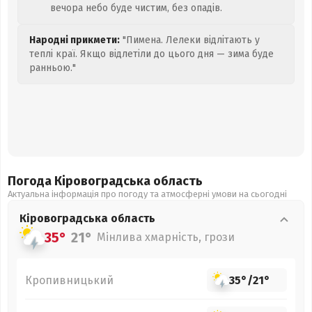
вечора небо буде чистим, без опадів.
Народні прикмети:
"Пимена. Лелеки відлітають у
теплі краї. Якщо відлетіли до цього дня — зима буде
ранньою."
Погода Кіровоградська
область
Актуальна інформація про погоду та атмосферні умови на сьогодні
Кіровоградська
область
35°
21°
Мінлива хмарність, грози
Кропивницький
35°
/
21°