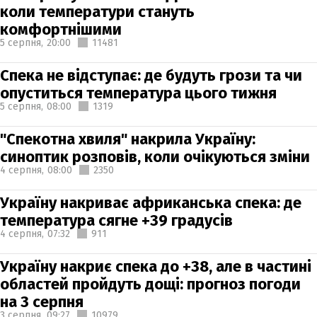
коли температури стануть
комфортнішими
5 серпня,
20:00
11481
Спека не відступає: де будуть грози та чи
опуститься температура цього тижня
5 серпня,
08:00
1319
"Спекотна хвиля" накрила Україну:
синоптик розповів, коли очікуються зміни
4 серпня,
08:00
2350
Україну накриває африканська спека: де
температура сягне +39 градусів
4 серпня,
07:32
911
Україну накриє спека до +38, але в частині
областей пройдуть дощі: прогноз погоди
на 3 серпня
3 серпня,
09:27
10979