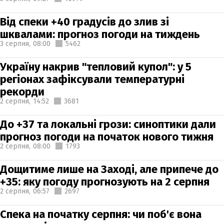
Від спеки +40 градусів до злив зі
шквалами: прогноз погоди на тиждень
3 серпня,
08:00
5462
Україну накрив "тепловий купол": у 5
регіонах зафіксували температурні
рекорди
2 серпня,
14:52
3681
До +37 та локальні грози: синоптики дали
прогноз погоди на початок нового тижня
2 серпня,
08:00
1793
Дощитиме лише на Заході, але припече до
+35: яку погоду прогнозують на 2 серпня
2 серпня,
06:57
2697
Спека на початку серпня: чи поб'є вона