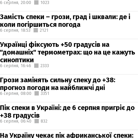
6 серпня,
20:00
1023
Замість спеки – грози, град і шквали: де і
коли погіршиться погода
6 серпня,
18:53
2121
Українці фіксують +50 градусів на
"домашніх" термометрах: що на це кажуть
синоптики
6 серпня,
16:46
2333
Грози замінять сильну спеку до +38:
прогноз погоди на найближчі дні
6 серпня,
08:00
3351
Пік спеки в Україні: де 6 серпня пригріє до
+38 градусів
6 серпня,
06:40
832
На Україну чекає пік африканської спеки: