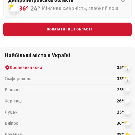
Дніпропетровська
область
36°
24°
Мінлива хмарність, слабкий дощ
ПОКАЗАТИ ІНШІ ОБЛАСТІ
Найбільші міста в Україні
Кропивницький
35°
Сімферополь
33°
Вінниця
25°
Чернівці
26°
Луцьк
25°
Дніпро
36°
Донецьк
38°