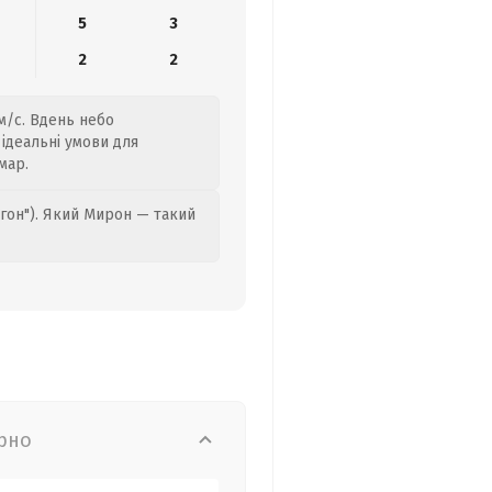
5
3
2
2
м/с. Вдень небо
 ідеальні умови для
мар.
гон"). Який Мирон — такий
рно