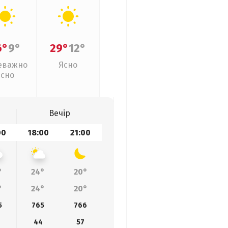
6°
9°
29°
12°
еважно
Ясно
ясно
Вечір
00
18:00
21:00
°
24°
20°
°
24°
20°
5
765
766
44
57