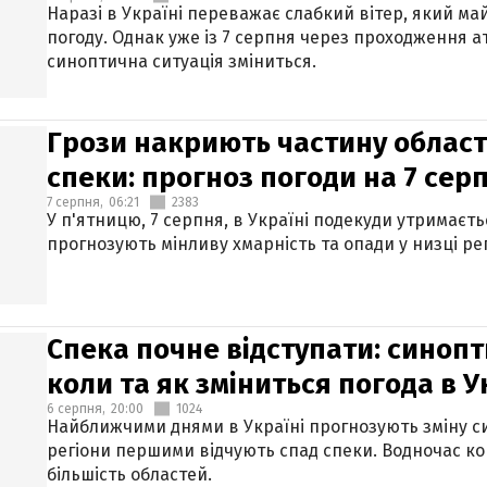
Наразі в Україні переважає слабкий вітер, який м
погоду. Однак уже із 7 серпня через проходження 
синоптична ситуація зміниться.
Грози накриють частину областе
спеки: прогноз погоди на 7 сер
7 серпня,
06:21
2383
У п'ятницю, 7 серпня, в Україні подекуди утримаєт
прогнозують мінливу хмарність та опади у низці рег
Спека почне відступати: синопт
коли та як зміниться погода в У
6 серпня,
20:00
1024
Найближчими днями в Україні прогнозують зміну син
регіони першими відчують спад спеки. Водночас к
більшість областей.