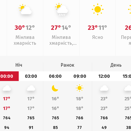
30°
12°
27°
14°
23°
11°
2
Мінлива
Мінлива
Ясно
Пер
хмарність
хмарність,
зливи
Ніч
Ранок
День
00:00
03:00
06:00
09:00
12:00
15:
17°
17°
16°
18°
23°
25
17°
17°
16°
18°
23°
25
764
765
765
766
766
76
94
91
85
77
49
38