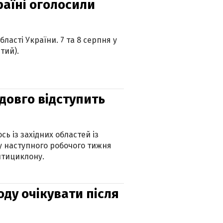
країні оголосили
ласті України. 7 та 8 серпня у
тий).
адовго відступить
ь із західних областей із
 наступного робочого тижня
нтициклону.
оду очікувати після