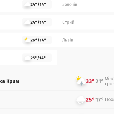
24°
/
14°
Золочів
24°
/
14°
Стрий
26°
/
14°
Львів
25°
/
14°
Мін
33°
21°
ка Крим
гро
25°
17°
Пох