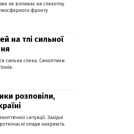
айже не впливає на спекотну
атмосферного фронту
й на тлі сильної
пня
ься сильна спека. Синоптики
іонів.
ики розповіли,
країні
оптичної ситуації. Західні
ороткочасні опади накриють