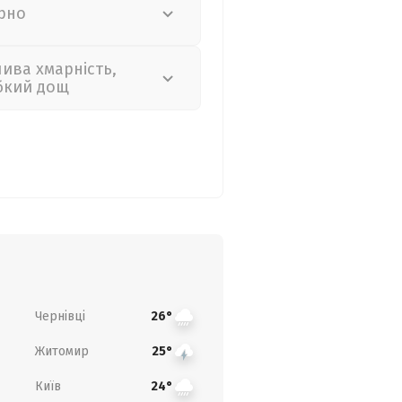
рно
лива хмарність,
бкий дощ
Чернівці
26°
Житомир
25°
Київ
24°