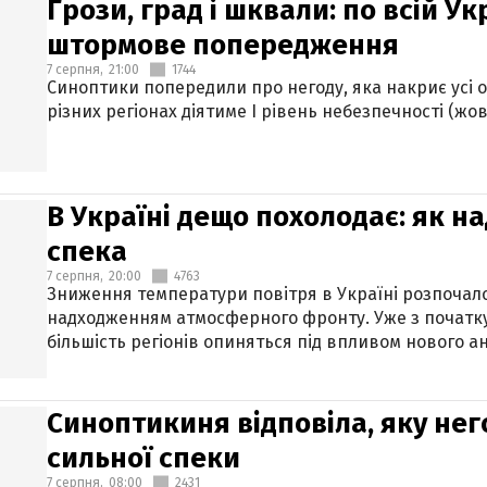
Грози, град і шквали: по всій У
штормове попередження
7 серпня,
21:00
1744
Синоптики попередили про негоду, яка накриє усі об
різних регіонах діятиме І рівень небезпечності (жов
В Україні дещо похолодає: як н
спека
7 серпня,
20:00
4763
Зниження температури повітря в Україні розпочалос
надходженням атмосферного фронту. Уже з початку
більшість регіонів опиняться під впливом нового а
Синоптикиня відповіла, яку нег
сильної спеки
7 серпня,
08:00
2431