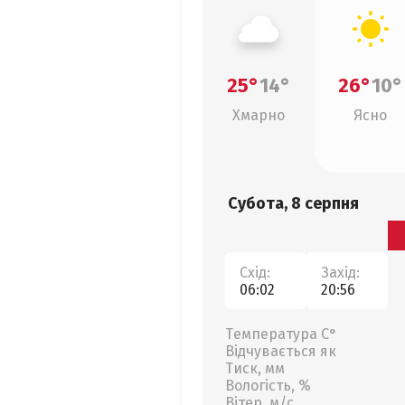
25°
14°
26°
10°
Хмарно
Ясно
Субота, 8 серпня
Схід:
Захід:
06:02
20:56
Температура С°
Відчувається як
Тиск, мм
Вологість, %
Вітер, м/с