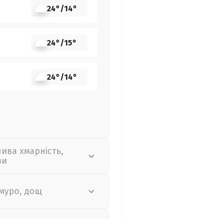
24°
/
14°
24°
/
15°
24°
/
14°
лива хмарність,
зи
муро, дощ