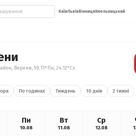
Київ
Львів
Вінниця
Хмельницький
ени
айон, Верени, 50.11°Пн, 24.12°Сх
ора
По годинах
Тиждень
10 днів
2 тижні
Пн
Вт
Ср
10.08
11.08
12.08
1