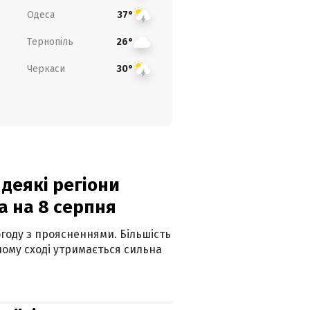
Одеса
37°
Тернопіль
26°
Черкаси
30°
 деякі регіони
а на 8 серпня
огоду з проясненнями. Більшість
ному сході утримається сильна