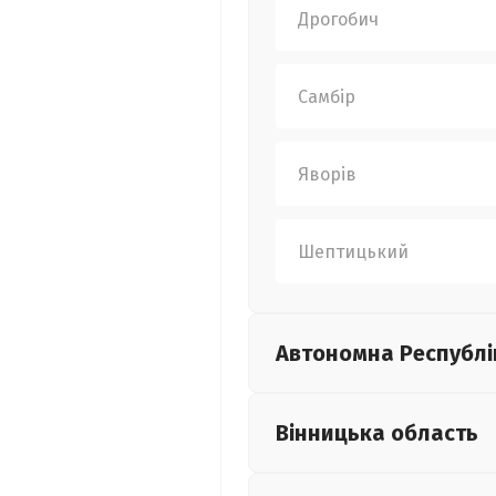
Дрогобич
Самбір
Яворів
Шептицький
Автономна Республі
Вінницька
область