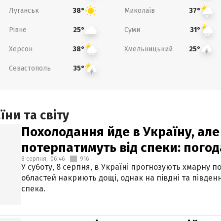
Луганськ
Миколаїв
38°
37°
Рівне
Суми
25°
31°
Херсон
Хмельницький
38°
25°
Севастополь
35°
ни та світу
Похолодання йде в Україну, але
потерпатимуть від спеки: погод
8 серпня,
06:46
916
У суботу, 8 серпня, в Україні прогнозують хмарну п
областей накриють дощі, однак на півдні та півден
спека.