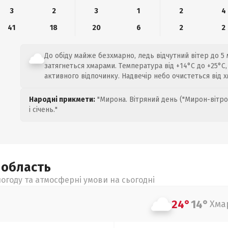
3
2
3
1
2
4
41
18
20
6
2
2
До обіду майже безхмарно, ледь відчутний вітер до 5 
затягнеться хмарами. Температура від +14°C до +25°C,
активного відпочинку. Надвечір небо очистеться від х
Народні прикмети:
"Мирона. Вітряний день ("Мирон-вітро
і січень."
а
область
огоду та атмосферні умови на сьогодні
24°
14°
Хма