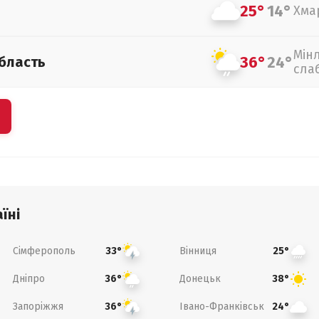
25°
14°
Хма
Мін
36°
24°
бласть
сла
їні
Сімферополь
Вінниця
33°
25°
Дніпро
Донецьк
36°
38°
Запоріжжя
Івано-Франківськ
36°
24°