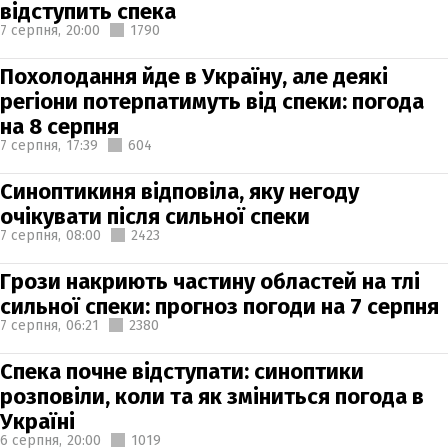
відступить спека
7 серпня,
20:00
1790
Похолодання йде в Україну, але деякі
регіони потерпатимуть від спеки: погода
на 8 серпня
7 серпня,
17:39
604
Синоптикиня відповіла, яку негоду
очікувати після сильної спеки
7 серпня,
08:00
2423
Грози накриють частину областей на тлі
сильної спеки: прогноз погоди на 7 серпня
7 серпня,
06:21
2380
Спека почне відступати: синоптики
розповіли, коли та як зміниться погода в
Україні
6 серпня,
20:00
1019