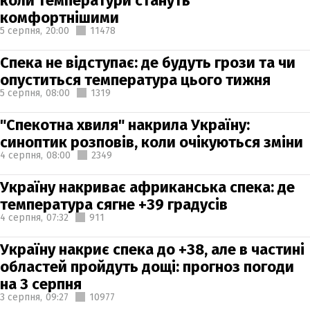
коли температури стануть
комфортнішими
5 серпня,
20:00
11478
Спека не відступає: де будуть грози та чи
опуститься температура цього тижня
5 серпня,
08:00
1319
"Спекотна хвиля" накрила Україну:
синоптик розповів, коли очікуються зміни
4 серпня,
08:00
2349
Україну накриває африканська спека: де
температура сягне +39 градусів
4 серпня,
07:32
911
Україну накриє спека до +38, але в частині
областей пройдуть дощі: прогноз погоди
на 3 серпня
3 серпня,
09:27
10977