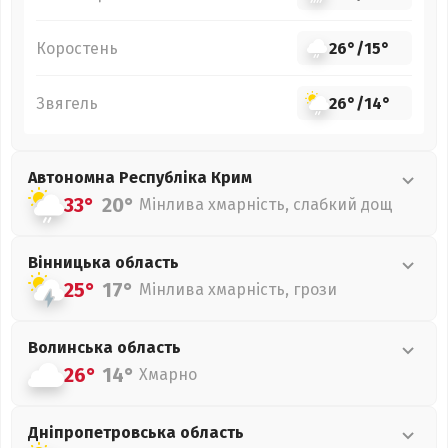
Коростень
26°
/
15°
Звягель
26°
/
14°
Автономна Республіка Крим
33°
20°
Мінлива хмарність, слабкий дощ
Вінницька
область
25°
17°
Мінлива хмарність, грози
Волинська
область
26°
14°
Хмарно
Дніпропетровська
область