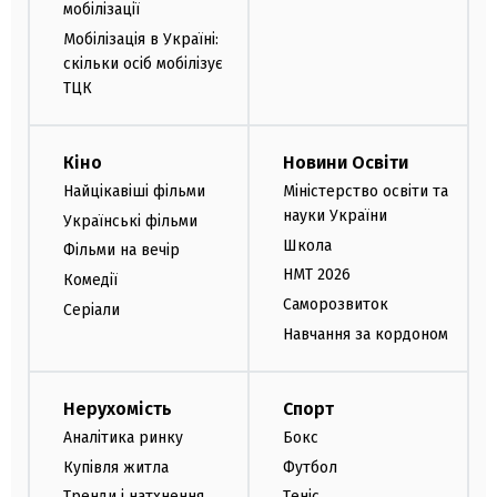
мобілізації
Мобілізація в Україні:
скільки осіб мобілізує
ТЦК
Кіно
Новини Освіти
Найцікавіші фільми
Міністерство освіти та
науки України
Українські фільми
Школа
Фільми на вечір
НМТ 2026
Комедії
Саморозвиток
Серіали
Навчання за кордоном
Нерухомість
Спорт
Аналітика ринку
Бокс
Купівля житла
Футбол
Тренди і натхнення
Теніс