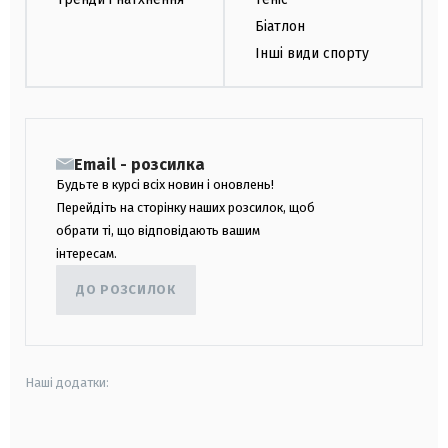
Біатлон
Інші види спорту
Email - розсилка
Будьте в курсі всіх новин і оновлень!
Перейдіть на сторінку наших розсилок, щоб
обрати ті, що відповідають вашим
інтересам.
ДО РОЗСИЛОК
Наші додатки:
android
apple