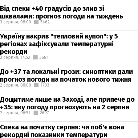
Від спеки +40 градусів до злив зі
шквалами: прогноз погоди на тиждень
3 серпня,
08:00
5462
Україну накрив "тепловий купол": у 5
регіонах зафіксували температурні
рекорди
2 серпня,
14:52
3681
До +37 та локальні грози: синоптики дали
прогноз погоди на початок нового тижня
2 серпня,
08:00
1793
Дощитиме лише на Заході, але припече до
+35: яку погоду прогнозують на 2 серпня
2 серпня,
06:57
2697
Спека на початку серпня: чи поб'є вона
рекордні показники температури