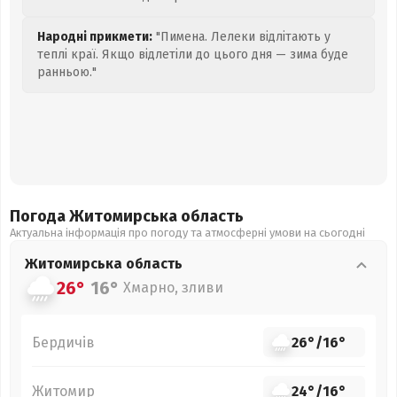
Народні прикмети:
"Пимена. Лелеки відлітають у
теплі краї. Якщо відлетіли до цього дня — зима буде
ранньою."
Погода Житомирська
область
Актуальна інформація про погоду та атмосферні умови на сьогодні
Житомирська
область
26°
16°
Хмарно, зливи
Бердичів
26°
/
16°
Житомир
24°
/
16°