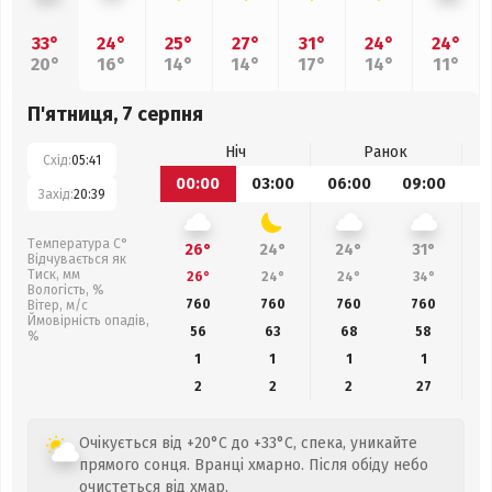
33°
24°
25°
27°
31°
24°
24°
20°
16°
14°
14°
17°
14°
11°
П'ятниця, 7 серпня
Ніч
Ранок
Схід:
05:41
00:00
03:00
06:00
09:00
1
Захід:
20:39
Температура С°
26°
24°
24°
31°
Відчувається як
Тиск, мм
26°
24°
24°
34°
Вологість, %
760
760
760
760
Вітер, м/с
Ймовірність опадів,
56
63
68
58
%
1
1
1
1
2
2
2
27
Очікується від +20°C до +33°C, спека, уникайте
прямого сонця. Вранці хмарно. Після обіду небо
очистеться від хмар.