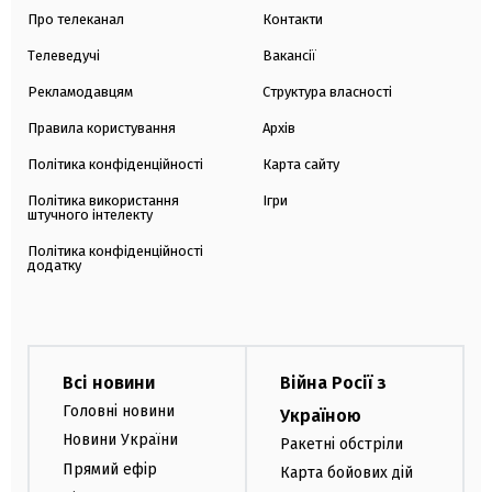
Про телеканал
Контакти
Телеведучі
Вакансії
Рекламодавцям
Структура власності
Правила користування
Архів
Політика конфіденційності
Карта сайту
Політика використання
Ігри
штучного інтелекту
Політика конфіденційності
додатку
Всі новини
Війна Росії з
Головні новини
Україною
Новини України
Ракетні обстріли
Прямий ефір
Карта бойових дій