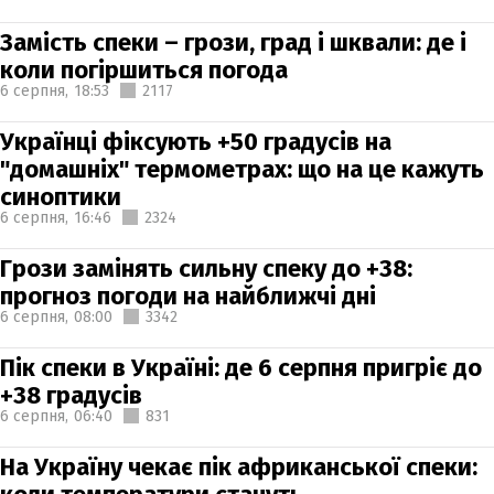
Замість спеки – грози, град і шквали: де і
коли погіршиться погода
6 серпня,
18:53
2117
Українці фіксують +50 градусів на
"домашніх" термометрах: що на це кажуть
синоптики
6 серпня,
16:46
2324
Грози замінять сильну спеку до +38:
прогноз погоди на найближчі дні
6 серпня,
08:00
3342
Пік спеки в Україні: де 6 серпня пригріє до
+38 градусів
6 серпня,
06:40
831
На Україну чекає пік африканської спеки: