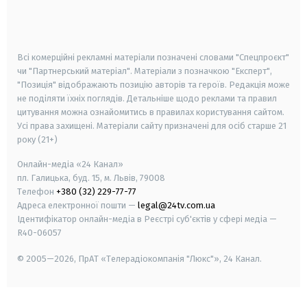
smart tv
samsung smart tv
Всі комерційні рекламні матеріали позначені словами "Спецпроєкт"
чи "Партнерський матеріал". Матеріали з позначкою "Експерт",
"Позиція" відображають позицію авторів та героїв. Редакція може
не поділяти їхніх поглядів. Детальніше щодо реклами та правил
цитування можна ознайомитись в правилах користування сайтом.
Усі права захищені.
Матеріали сайту призначені для осіб старше
21
року (21+)
Онлайн-медіа «24 Канал»
пл. Галицька, буд. 15, м. Львів, 79008
Телефон
+380 (32) 229-77-77
Адреса електронної пошти —
legal@24tv.com.ua
Ідентифікатор онлайн-медіа в Реєстрі суб'єктів у сфері медіа —
R40-06057
© 2005—2026,
ПрАТ «Телерадіокомпанія "Люкс"», 24 Канал.