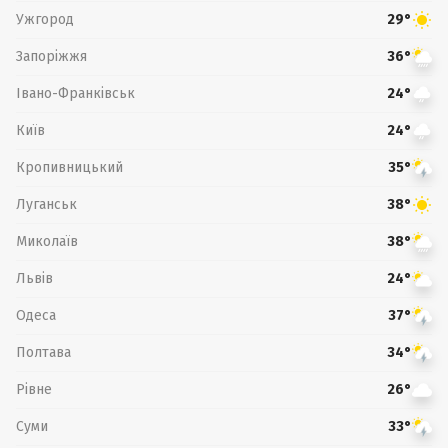
Ужгород
29°
Запоріжжя
36°
Івано-Франківськ
24°
Київ
24°
Кропивницький
35°
Луганськ
38°
Миколаїв
38°
Львів
24°
Одеса
37°
Полтава
34°
Рівне
26°
Суми
33°