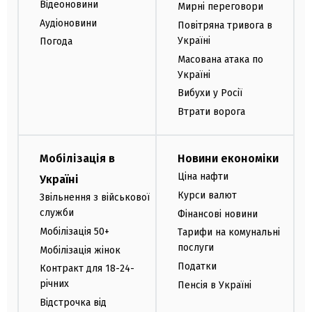
Відеоновини
Мирні переговори
Аудіоновини
Повітряна тривога в
Україні
Погода
Масована атака по
Україні
Вибухи у Росії
Втрати ворога
Мобілізація в
Новини економіки
Ціна нафти
Україні
Курси валют
Звільнення з військової
служби
Фінансові новини
Мобілізація 50+
Тарифи на комунальні
послуги
Мобілізація жінок
Податки
Контракт для 18-24-
річних
Пенсія в Україні
Відстрочка від