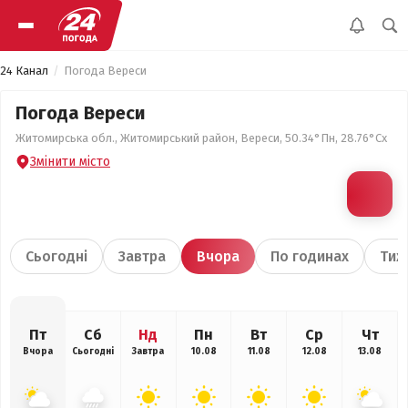
24 Канал
Погода Вереси
Погода Вереси
Житомирська обл., Житомирський район, Вереси, 50.34°Пн, 28.76°Сх
Змінити місто
Сьогодні
Завтра
Вчора
По годинах
Тиж
Пт
Сб
Нд
Пн
Вт
Ср
Чт
Вчора
Сьогодні
Завтра
10.08
11.08
12.08
13.08