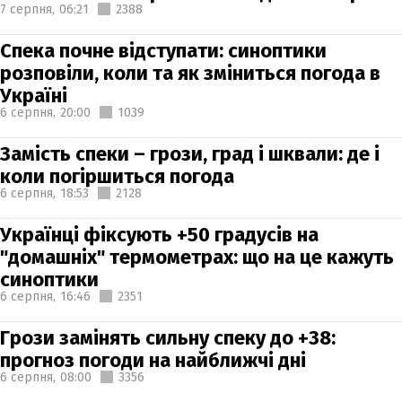
7 серпня,
06:21
2388
Спека почне відступати: синоптики
розповіли, коли та як зміниться погода в
Україні
6 серпня,
20:00
1039
Замість спеки – грози, град і шквали: де і
коли погіршиться погода
6 серпня,
18:53
2128
Українці фіксують +50 градусів на
"домашніх" термометрах: що на це кажуть
синоптики
6 серпня,
16:46
2351
Грози замінять сильну спеку до +38:
прогноз погоди на найближчі дні
6 серпня,
08:00
3356