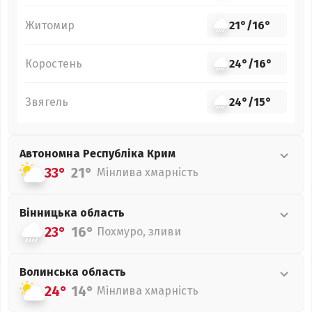
Житомир
21°
/
16°
Коростень
24°
/
16°
Звягель
24°
/
15°
Автономна Республіка Крим
33°
21°
Мінлива хмарність
Вінницька
область
23°
16°
Похмуро, зливи
Волинська
область
24°
14°
Мінлива хмарність