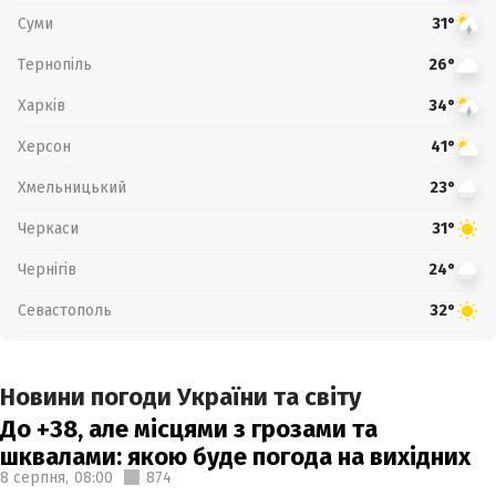
Суми
31°
Тернопіль
26°
Харків
34°
Херсон
41°
Хмельницький
23°
Черкаси
31°
Чернігів
24°
Севастополь
32°
Новини погоди України та світу
До +38, але місцями з грозами та
шквалами: якою буде погода на вихідних
8 серпня,
08:00
874