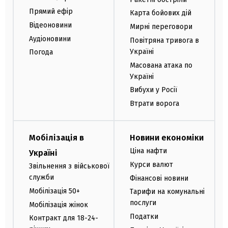
Прямий ефір
Карта бойових дій
Відеоновини
Мирні переговори
Аудіоновини
Повітряна тривога в
Україні
Погода
Масована атака по
Україні
Вибухи у Росії
Втрати ворога
Мобілізація в
Новини економіки
Ціна нафти
Україні
Курси валют
Звільнення з військової
служби
Фінансові новини
Мобілізація 50+
Тарифи на комунальні
послуги
Мобілізація жінок
Податки
Контракт для 18-24-