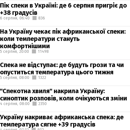
Пік спеки в Україні: де 6 серпня пригріє до
+38 градусів
6 серпня,
06:40
836
На Україну чекає пік африканської спеки:
коли температури стануть
комфортнішими
5 серпня,
20:00
11498
Спека не відступає: де будуть грози та чи
опуститься температура цього тижня
5 серпня,
08:00
1322
"Спекотна хвиля" накрила Україну:
синоптик розповів, коли очікуються зміни
4 серпня,
08:00
2350
Україну накриває африканська спека: де
температура сягне +39 градусів
4 серпня,
07:32
912