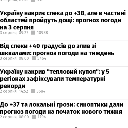
Україну накриє спека до +38, але в частині
областей пройдуть дощі: прогноз погоди
на 3 серпня
3 серпня,
09:27
10988
Від спеки +40 градусів до злив зі
шквалами: прогноз погоди на тиждень
3 серпня,
08:00
5464
Україну накрив "тепловий купол": у 5
регіонах зафіксували температурні
рекорди
2 серпня,
14:52
3684
До +37 та локальні грози: синоптики дали
прогноз погоди на початок нового тижня
2 серпня,
08:00
1794