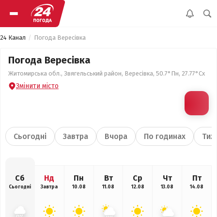
24 Канал
Погода Вересівка
Погода Вересівка
Житомирська обл., Звягельський район, Вересівка, 50.7°Пн, 27.77°Сх
Змінити місто
Сьогодні
Завтра
Вчора
По годинах
Тиж
Сб
Нд
Пн
Вт
Ср
Чт
Пт
Сьогодні
Завтра
10.08
11.08
12.08
13.08
14.08