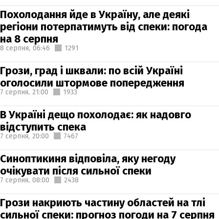
Похолодання йде в Україну, але деякі
регіони потерпатимуть від спеки: погода
на 8 серпня
8 серпня,
06:46
1291
Грози, град і шквали: по всій Україні
оголосили штормове попередження
7 серпня,
21:00
1933
В Україні дещо похолодає: як надовго
відступить спека
7 серпня,
20:00
7467
Синоптикиня відповіла, яку негоду
очікувати після сильної спеки
7 серпня,
08:00
2438
Грози накриють частину областей на тлі
сильної спеки: прогноз погоди на 7 серпня