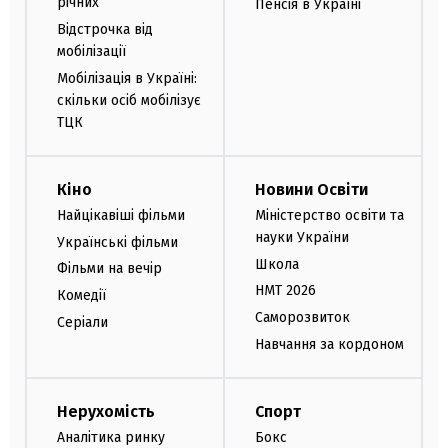
річних
Пенсія в Україні
Відстрочка від
мобілізації
Мобілізація в Україні:
скільки осіб мобілізує
ТЦК
Кіно
Новини Освіти
Найцікавіші фільми
Міністерство освіти та
науки України
Українські фільми
Школа
Фільми на вечір
НМТ 2026
Комедії
Саморозвиток
Серіали
Навчання за кордоном
Нерухомість
Спорт
Аналітика ринку
Бокс