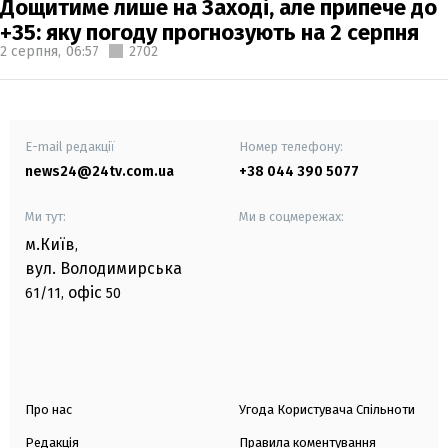
Дощитиме лише на Заході, але припече до
+35: яку погоду прогнозують на 2 серпня
2 серпня,
06:57
2702
E-mail редакції
Номер телефону:
news24@24tv.com.ua
+38 044 390 5077
Ми тут:
Ми в соцмережах:
м.Київ
,
вул. Володимирська
офіс
61/11,
50
Про нас
Угода Користувача Спільноти
Редакція
Правила коментування