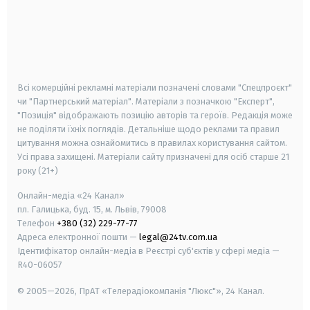
android
apple
smart tv
samsung smart tv
Всі комерційні рекламні матеріали позначені словами "Спецпроєкт"
чи "Партнерський матеріал". Матеріали з позначкою "Експерт",
"Позиція" відображають позицію авторів та героїв. Редакція може
не поділяти їхніх поглядів. Детальніше щодо реклами та правил
цитування можна ознайомитись в правилах користування сайтом.
Усі права захищені.
Матеріали сайту призначені для осіб старше
21
року (21+)
Онлайн-медіа «24 Канал»
пл. Галицька, буд. 15, м. Львів, 79008
Телефон
+380 (32) 229-77-77
Адреса електронної пошти —
legal@24tv.com.ua
Ідентифікатор онлайн-медіа в Реєстрі суб'єктів у сфері медіа —
R40-06057
© 2005—2026,
ПрАТ «Телерадіокомпанія "Люкс"», 24 Канал.