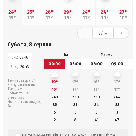
24°
25°
28°
29°
24°
24°
27°
15°
11°
12°
15°
12°
10°
10°
7
/14
Субота, 8 серпня
Ніч
Ранок
Схід:
05:46
00:00
03:00
06:00
09:00
1
Захід:
20:43
Температура С°
19°
17°
16°
17°
Відчувається як
Тиск, мм
19°
17°
16°
17°
Вологість, %
763
763
763
764
Вітер, м/с
Ймовірність опадів,
85
81
84
83
%
5
5
5
3
2
8
41
47
На термометрі від +15°C до +24°C. Вранці буде