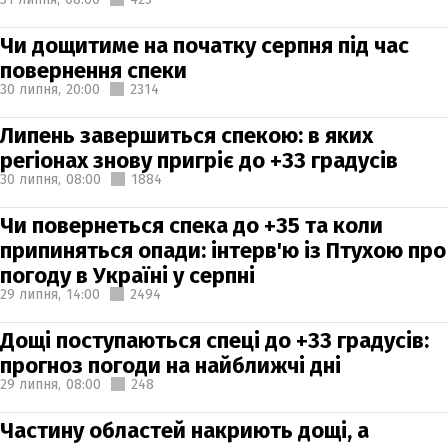
Чи дощитиме на початку серпня під час
повернення спеки
30 липня,
20:00
2314
Липень завершиться спекою: в яких
регіонах знову пригріє до +33 градусів
30 липня,
08:00
1884
Чи повернеться спека до +35 та коли
припиняться опади: інтерв'ю із Птухою про
погоду в Україні у серпні
29 липня,
14:00
2494
Дощі поступаються спеці до +33 градусів:
прогноз погоди на найближчі дні
29 липня,
08:00
248
Частину областей накриють дощі, а