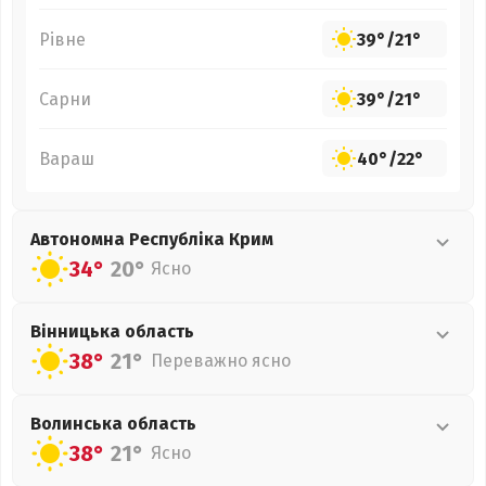
Рівне
39°
/
21°
Сарни
39°
/
21°
Вараш
40°
/
22°
Автономна Республіка Крим
34°
20°
Ясно
Вінницька
область
38°
21°
Переважно ясно
Волинська
область
38°
21°
Ясно