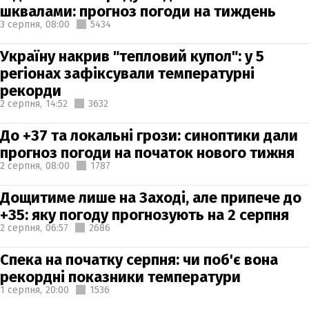
шквалами: прогноз погоди на тиждень
3 серпня,
08:00
5434
Україну накрив "тепловий купол": у 5
регіонах зафіксували температурні
рекорди
2 серпня,
14:52
3632
До +37 та локальні грози: синоптики дали
прогноз погоди на початок нового тижня
2 серпня,
08:00
1787
Дощитиме лише на Заході, але припече до
+35: яку погоду прогнозують на 2 серпня
2 серпня,
06:57
2686
Спека на початку серпня: чи поб'є вона
рекордні показники температури
1 серпня,
20:00
1536