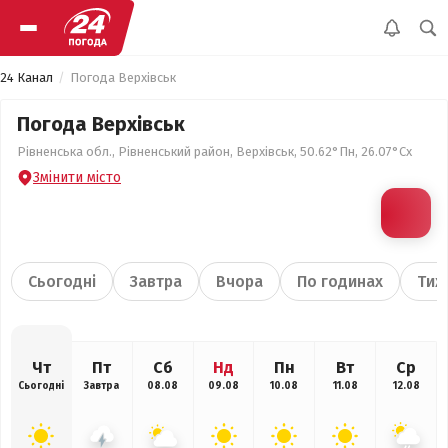
24 Канал
Погода Верхівськ
Погода Верхівськ
Рівненська обл., Рівненський район, Верхівськ, 50.62°Пн, 26.07°Сх
Змінити місто
Сьогодні
Завтра
Вчора
По годинах
Тиж
Чт
Пт
Сб
Нд
Пн
Вт
Ср
Сьогодні
Завтра
08.08
09.08
10.08
11.08
12.08