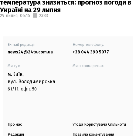
температура знизиться: прогноз погоди в
Україні на 29 липня
29 липня,
06:15
2383
E-mail редакції
Номер телефону:
news24@24tv.com.ua
+38 044 390 5077
Ми тут:
Ми в соцмережах:
м.Київ
,
вул. Володимирська
офіс
61/11,
50
Про нас
Угода Користувача Спільноти
Редакція
Правила коментування