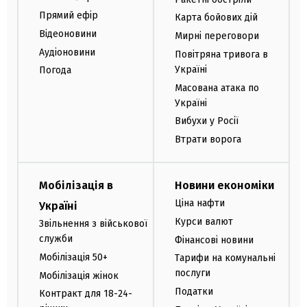
Прямий ефір
Карта бойових дій
Відеоновини
Мирні переговори
Аудіоновини
Повітряна тривога в
Україні
Погода
Масована атака по
Україні
Вибухи у Росії
Втрати ворога
Мобілізація в
Новини економіки
Ціна нафти
Україні
Курси валют
Звільнення з військової
служби
Фінансові новини
Мобілізація 50+
Тарифи на комунальні
послуги
Мобілізація жінок
Податки
Контракт для 18-24-