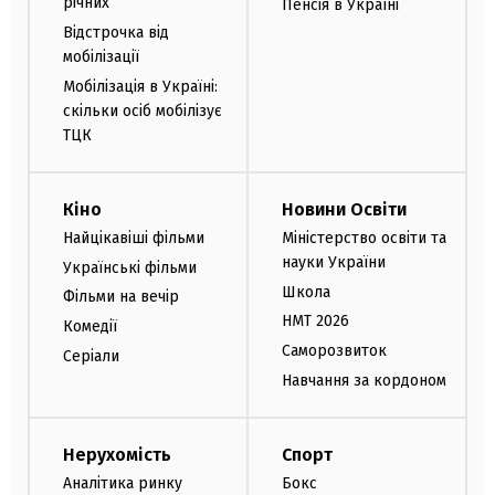
річних
Пенсія в Україні
Відстрочка від
мобілізації
Мобілізація в Україні:
скільки осіб мобілізує
ТЦК
Кіно
Новини Освіти
Найцікавіші фільми
Міністерство освіти та
науки України
Українські фільми
Школа
Фільми на вечір
НМТ 2026
Комедії
Саморозвиток
Серіали
Навчання за кордоном
Нерухомість
Спорт
Аналітика ринку
Бокс