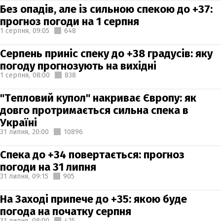
Без опадів, але із сильною спекою до +37:
прогноз погоди на 1 серпня
1 серпня,
09:05
648
Серпень приніс спеку до +38 градусів: яку
погоду прогнозують на вихідні
1 серпня,
08:00
838
"Тепловий купол" накриває Європу: як
довго протримається сильна спека в
Україні
31 липня,
20:00
10896
Спека до +34 повертається: прогноз
погоди на 31 липня
31 липня,
09:15
905
На Заході припече до +35: якою буде
погода на початку серпня
31 липня,
08:00
425