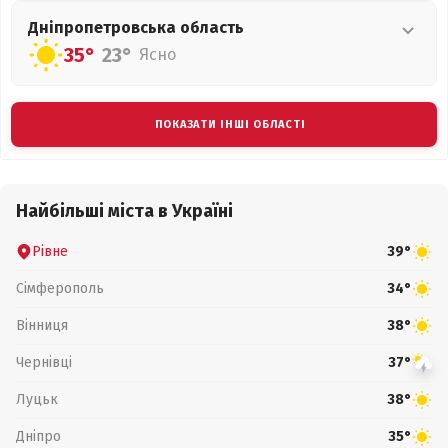
Дніпропетровська
область
35°
23°
Ясно
ПОКАЗАТИ ІНШІ ОБЛАСТІ
Найбільші міста в Україні
Рівне
39°
Сімферополь
34°
Вінниця
38°
Чернівці
37°
Луцьк
38°
Дніпро
35°