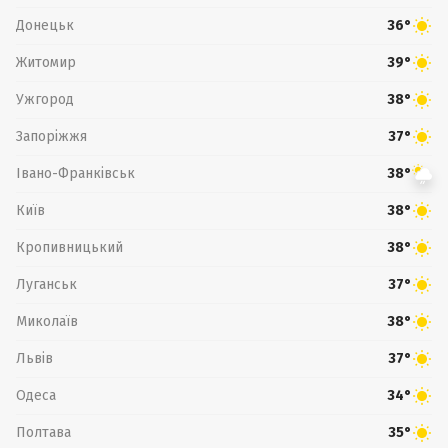
Донецьк
36°
Житомир
39°
Ужгород
38°
Запоріжжя
37°
Івано-Франківськ
38°
Київ
38°
Кропивницький
38°
Луганськ
37°
Миколаїв
38°
Львів
37°
Одеса
34°
Полтава
35°