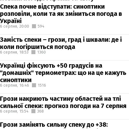
Спека почне відступати: синоптики
розповіли, коли та як зміниться погода в
Україні
6 серпня,
20:00
594
Замість спеки – грози, град і шквали: де і
коли погіршиться погода
6 серпня,
18:53
1360
Українці фіксують +50 градусів на
"домашніх" термометрах: що на це кажуть
синоптики
6 серпня,
16:46
1516
Грози накриють частину областей на тлі
сильної спеки: прогноз погоди на 7 серпня
6 серпня,
15:54
368
Грози замінять сильну спеку до +38: