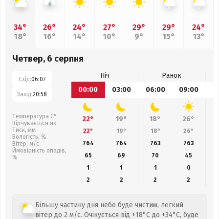
34°
26°
24°
27°
29°
29°
24°
18°
16°
14°
10°
9°
15°
13°
Четвер, 6 серпня
Ніч
Ранок
Схід:
06:07
00:00
03:00
06:00
09:00
1
Захід:
20:58
Температура С°
22°
19°
18°
26°
Відчувається як
Тиск, мм
22°
19°
18°
26°
Вологість, %
764
764
763
763
Вітер, м/с
Ймовірність опадів,
65
69
70
45
%
1
1
1
0
2
2
2
2
Більшу частину дня небо буде чистим, легкий
вітер до 2 м/с. Очікується від +18°C до +34°C, буде