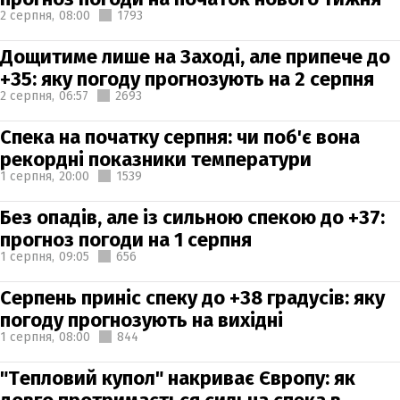
2 серпня,
08:00
1793
Дощитиме лише на Заході, але припече до
+35: яку погоду прогнозують на 2 серпня
2 серпня,
06:57
2693
Спека на початку серпня: чи поб'є вона
рекордні показники температури
1 серпня,
20:00
1539
Без опадів, але із сильною спекою до +37:
прогноз погоди на 1 серпня
1 серпня,
09:05
656
Серпень приніс спеку до +38 градусів: яку
погоду прогнозують на вихідні
1 серпня,
08:00
844
"Тепловий купол" накриває Європу: як