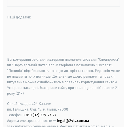
Наші додатки:
android
apple
smart tv
samsung smart tv
Всі комерційні рекламні матеріали позначені словами "Спецпроєкт"
чи "Партнерський матеріал". Матеріали з позначкою "Експерт",
"Позиція" відображають позицію авторів та героїв. Редакція може
не поділяти їхніх поглядів. Детальніше щодо реклами та правил
цитування можна ознайомитись в правилах користування сайтом.
Усі права захищені.
Матеріали сайту призначені для осіб старше
21
року (21+)
Онлайн-медіа «24 Канал»
пл. Галицька, буд. 15, м. Львів, 79008
Телефон
+380 (32) 229-77-77
Адреса електронної пошти —
legal@24tv.com.ua
Ідентифікатор онлайн-медіа в Реєстрі суб'єктів у сфері медіа —