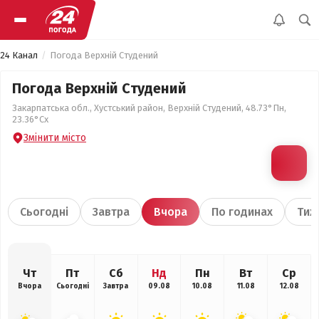
24 Канал
Погода Верхній Студений
Погода Верхній Студений
Закарпатська обл., Хустський район, Верхній Студений, 48.73°Пн,
23.36°Сх
Змінити місто
Сьогодні
Завтра
Вчора
По годинах
Тиж
Чт
Пт
Сб
Нд
Пн
Вт
Ср
Вчора
Сьогодні
Завтра
09.08
10.08
11.08
12.08