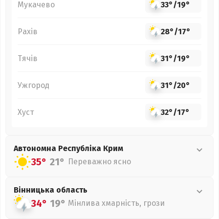
Мукачево
33°
/
19°
Рахів
28°
/
17°
Тячів
31°
/
19°
Ужгород
31°
/
20°
Хуст
32°
/
17°
Автономна Республіка Крим
35°
21°
Переважно ясно
Вінницька
область
34°
19°
Мінлива хмарність, грози