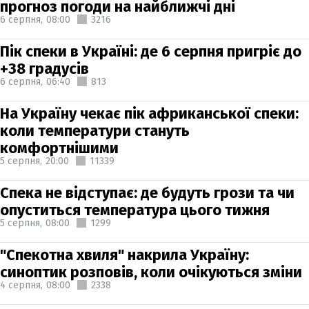
прогноз погоди на найближчі дні
6 серпня,
08:00
3216
Пік спеки в Україні: де 6 серпня пригріє до
+38 градусів
6 серпня,
06:40
813
На Україну чекає пік африканської спеки:
коли температури стануть
комфортнішими
5 серпня,
20:00
11339
Спека не відступає: де будуть грози та чи
опуститься температура цього тижня
5 серпня,
08:00
1299
"Спекотна хвиля" накрила Україну:
синоптик розповів, коли очікуються зміни
4 серпня,
08:00
2338