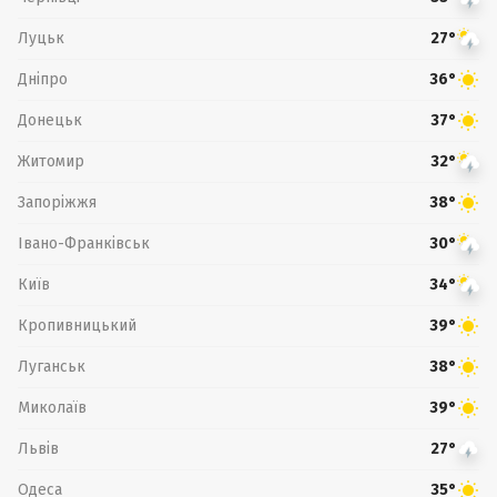
Луцьк
27°
Дніпро
36°
Донецьк
37°
Житомир
32°
Запоріжжя
38°
Івано-Франківськ
30°
Київ
34°
Кропивницький
39°
Луганськ
38°
Миколаїв
39°
Львів
27°
Одеса
35°