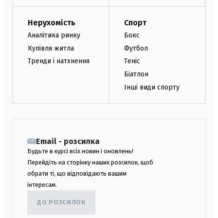
Нерухомість
Спорт
Аналітика ринку
Бокс
Купівля житла
Футбол
Тренди і натхнення
Теніс
Біатлон
Інші види спорту
Email - розсилка
Будьте в курсі всіх новин і оновлень!
Перейдіть на сторінку наших розсилок, щоб
обрати ті, що відповідають вашим
інтересам.
ДО РОЗСИЛОК