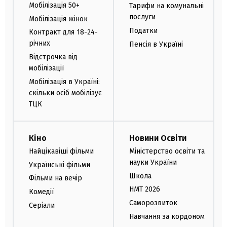
Мобілізація 50+
Тарифи на комунальні
послуги
Мобілізація жінок
Податки
Контракт для 18-24-
річних
Пенсія в Україні
Відстрочка від
мобілізації
Мобілізація в Україні:
скільки осіб мобілізує
ТЦК
Кіно
Новини Освіти
Найцікавіші фільми
Міністерство освіти та
науки України
Українські фільми
Школа
Фільми на вечір
НМТ 2026
Комедії
Саморозвиток
Серіали
Навчання за кордоном