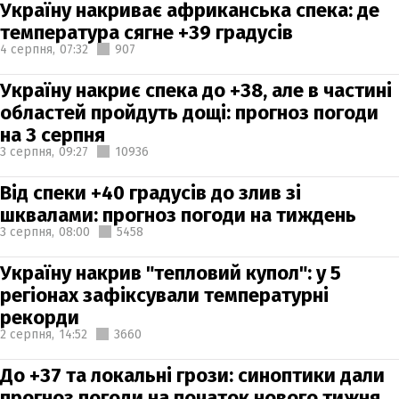
Україну накриває африканська спека: де
температура сягне +39 градусів
4 серпня,
07:32
907
Україну накриє спека до +38, але в частині
областей пройдуть дощі: прогноз погоди
на 3 серпня
3 серпня,
09:27
10936
Від спеки +40 градусів до злив зі
шквалами: прогноз погоди на тиждень
3 серпня,
08:00
5458
Україну накрив "тепловий купол": у 5
регіонах зафіксували температурні
рекорди
2 серпня,
14:52
3660
До +37 та локальні грози: синоптики дали
прогноз погоди на початок нового тижня