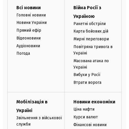
Всі новини
Війна Росії з
Головні новини
Україною
Новини України
Ракетні обстріли
Прямий ефір
Карта бойових дій
Відеоновини
Мирні переговори
Аудіоновини
Повітряна тривога в
Україні
Погода
Масована атака по
Україні
Вибухи у Росії
Втрати ворога
Мобілізація в
Новини економіки
Ціна нафти
Україні
Курси валют
Звільнення з військової
служби
Фінансові новини