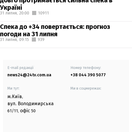
довго протримається сильна спека в
Україні
31 липня,
20:00
10911
Спека до +34 повертається: прогноз
погоди на 31 липня
31 липня,
09:15
939
E-mail редакції
Номер телефону:
news24@24tv.com.ua
+38 044 390 5077
Ми тут:
Ми в соцмережах:
м.Київ
,
вул. Володимирська
офіс
61/11,
50