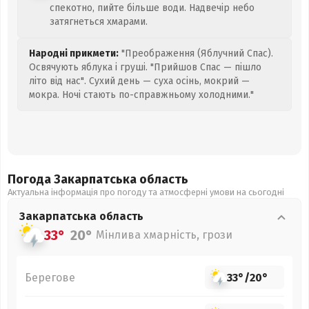
спекотно, пийте більше води. Надвечір небо
затягнеться хмарами.
Народні прикмети:
"Преображення (Яблучний Спас).
Освячують яблука і груші. "Прийшов Спас — пішло
літо від нас". Сухий день — суха осінь, мокрий —
мокра. Ночі стають по-справжньому холодними."
Погода Закарпатська
область
Актуальна інформація про погоду та атмосферні умови на сьогодні
Закарпатська
область
33°
20°
Мінлива хмарність, грози
Берегове
33°
/
20°