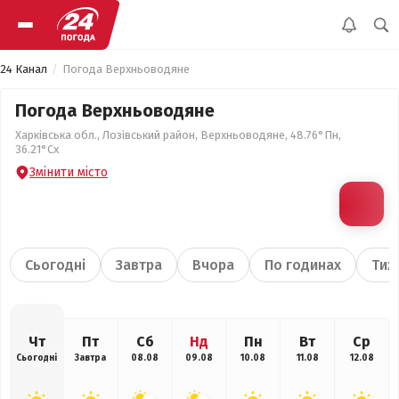
24 Канал
Погода Верхньоводяне
Погода Верхньоводяне
Харківська обл., Лозівський район, Верхньоводяне, 48.76°Пн,
36.21°Сх
Змінити місто
Сьогодні
Завтра
Вчора
По годинах
Тиж
Чт
Пт
Сб
Нд
Пн
Вт
Ср
Сьогодні
Завтра
08.08
09.08
10.08
11.08
12.08