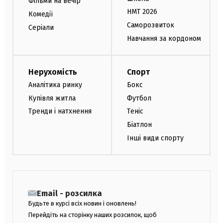
Фільми на вечір
НМТ 2026
Комедії
Саморозвиток
Серіали
Навчання за кордоном
Нерухомість
Спорт
Аналітика ринку
Бокс
Купівля житла
Футбол
Тренди і натхнення
Теніс
Біатлон
Інші види спорту
Email - розсилка
Будьте в курсі всіх новин і оновлень!
Перейдіть на сторінку наших розсилок, щоб