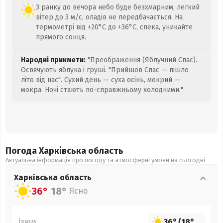
З ранку до вечора небо буде безхмарним, легкий
вітер до 3 м/с, опадів не передбачається. На
термометрі від +20°C до +36°C, спека, уникайте
прямого сонця.
Народні прикмети:
"Преображення (Яблучний Спас).
Освячують яблука і груші. "Прийшов Спас — пішло
літо від нас". Сухий день — суха осінь, мокрий —
мокра. Ночі стають по-справжньому холодними."
Погода Харківська
область
Актуальна інформація про погоду та атмосферні умови на сьогодні
Харківська
область
36°
18°
Ясно
Ізюм
36°
/
18°