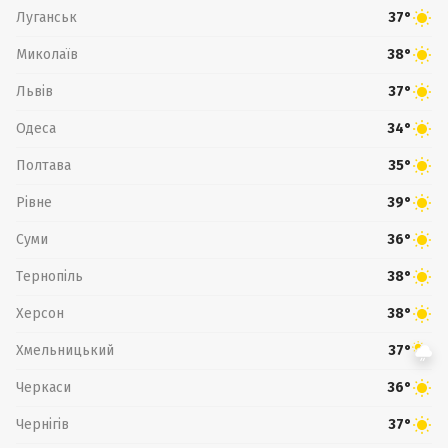
Луганськ
37°
Миколаїв
38°
Львів
37°
Одеса
34°
Полтава
35°
Рівне
39°
Суми
36°
Тернопіль
38°
Херсон
38°
Хмельницький
37°
Черкаси
36°
Чернігів
37°