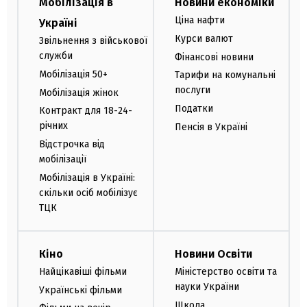
Мобілізація в
Новини економіки
Ціна нафти
Україні
Курси валют
Звільнення з військової
служби
Фінансові новини
Мобілізація 50+
Тарифи на комунальні
послуги
Мобілізація жінок
Податки
Контракт для 18-24-
річних
Пенсія в Україні
Відстрочка від
мобілізації
Мобілізація в Україні:
скільки осіб мобілізує
ТЦК
Кіно
Новини Освіти
Найцікавіші фільми
Міністерство освіти та
науки України
Українські фільми
Школа