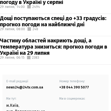
погоду в Україні у серпні
29 липня,
14:00
2494
Дощі поступаються спеці до +33 градусів:
прогноз погоди на найближчі дні
29 липня,
08:00
248
Частину областей накриють дощі, а
температура знизиться: прогноз погоди в
Україні на 29 липня
29 липня,
06:15
2383
E-mail редакції
Номер телефону:
news24@24tv.com.ua
+38 044 390 5077
Ми тут:
Ми в соцмережах:
м.Київ
,