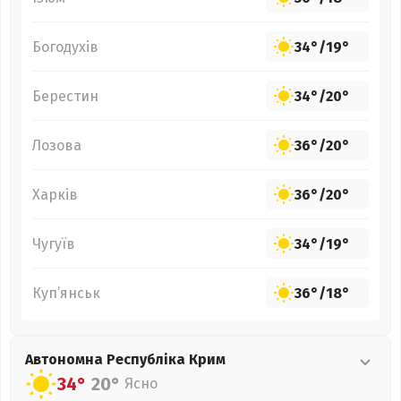
Богодухів
34°
/
19°
Берестин
34°
/
20°
Лозова
36°
/
20°
Харків
36°
/
20°
Чугуїв
34°
/
19°
Куп’янськ
36°
/
18°
Автономна Республіка Крим
34°
20°
Ясно