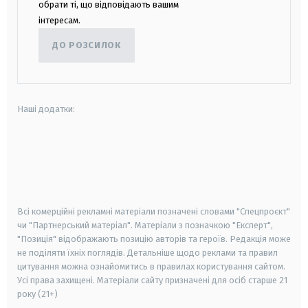
обрати ті, що відповідають вашим
інтересам.
ДО РОЗСИЛОК
Наші додатки:
android
apple
smart tv
samsung smart tv
Всі комерційні рекламні матеріали позначені словами "Спецпроєкт"
чи "Партнерський матеріал". Матеріали з позначкою "Експерт",
"Позиція" відображають позицію авторів та героїв. Редакція може
не поділяти їхніх поглядів. Детальніше щодо реклами та правил
цитування можна ознайомитись в правилах користування сайтом.
Усі права захищені.
Матеріали сайту призначені для осіб старше
21
року (21+)