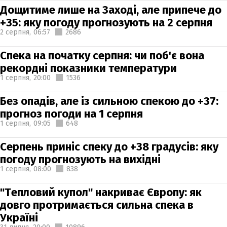
Дощитиме лише на Заході, але припече до
+35: яку погоду прогнозують на 2 серпня
2 серпня,
06:57
2686
Спека на початку серпня: чи поб'є вона
рекордні показники температури
1 серпня,
20:00
1536
Без опадів, але із сильною спекою до +37:
прогноз погоди на 1 серпня
1 серпня,
09:05
648
Серпень приніс спеку до +38 градусів: яку
погоду прогнозують на вихідні
1 серпня,
08:00
838
"Тепловий купол" накриває Європу: як
довго протримається сильна спека в
Україні