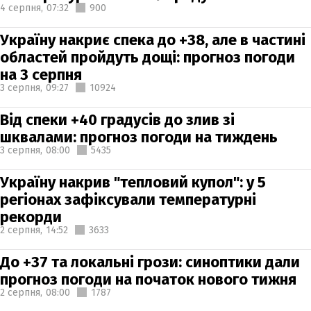
4 серпня,
07:32
900
Україну накриє спека до +38, але в частині
областей пройдуть дощі: прогноз погоди
на 3 серпня
3 серпня,
09:27
10924
Від спеки +40 градусів до злив зі
шквалами: прогноз погоди на тиждень
3 серпня,
08:00
5435
Україну накрив "тепловий купол": у 5
регіонах зафіксували температурні
рекорди
2 серпня,
14:52
3633
До +37 та локальні грози: синоптики дали
прогноз погоди на початок нового тижня
2 серпня,
08:00
1787