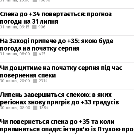
31 липня,
20:00
10896
Спека до +34 повертається: прогноз
погоди на 31 липня
31 липня,
09:15
906
На Заході припече до +35: якою буде
погода на початку серпня
31 липня,
08:00
425
Чи дощитиме на початку серпня під час
повернення спеки
30 липня,
20:00
2314
Липень завершиться спекою: в яких
регіонах знову пригріє до +33 градусів
30 липня,
08:00
1884
Чи повернеться спека до +35 та коли
припиняться опади: інтерв'ю із Птухою про