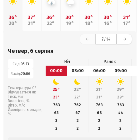
36°
37°
36°
30°
30°
30°
31°
20°
21°
22°
19°
18°
16°
17°
7
/14
Четвер, 6 серпня
Ніч
Ранок
Схід:
05:13
00:00
03:00
06:00
09:00
1
Захід:
20:06
Температура С°
25°
22°
21°
29°
Відчувається як
Тиск, мм
25°
22°
21°
29°
Вологість, %
763
762
763
763
Вітер, м/с
Ймовірність опадів,
63
67
68
44
%
3
2
2
2
2
2
2
2