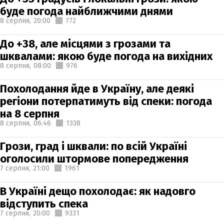
буде погода найближчими днями
8 серпня,
20:00
772
До +38, але місцями з грозами та
шквалами: якою буде погода на вихідних
8 серпня,
08:00
976
Похолодання йде в Україну, але деякі
регіони потерпатимуть від спеки: погода
на 8 серпня
8 серпня,
06:46
1338
Грози, град і шквали: по всій Україні
оголосили штормове попередження
7 серпня,
21:00
1961
В Україні дещо похолодає: як надовго
відступить спека
7 серпня,
20:00
9331