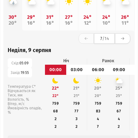
30°
29°
31°
27°
24°
24°
26°
20°
16°
16°
16°
12°
10°
11°
7
/14
Неділя, 9 серпня
Ніч
Ранок
Схід:
05:09
00:00
03:00
06:00
09:00
1
Захід:
19:55
Температура С°
22°
21°
20°
25°
Відчувається як
Тиск, мм
22°
21°
20°
25°
Вологість, %
759
759
759
759
Вітер, м/с
Ймовірність опадів,
68
77
83
67
%
2
3
4
4
2
2
7
2