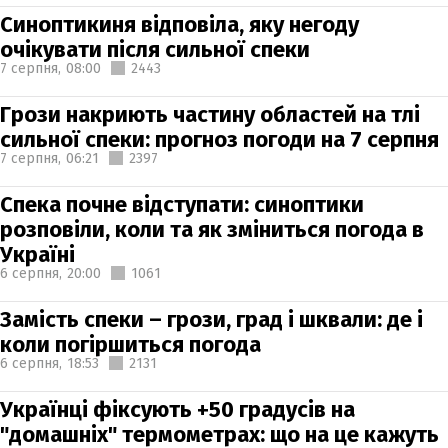
Синоптикиня відповіла, яку негоду
очікувати після сильної спеки
7 серпня,
08:00
2443
Грози накриють частину областей на тлі
сильної спеки: прогноз погоди на 7 серпня
7 серпня,
06:21
2397
Спека почне відступати: синоптики
розповіли, коли та як зміниться погода в
Україні
6 серпня,
20:00
1061
Замість спеки – грози, град і шквали: де і
коли погіршиться погода
6 серпня,
18:53
2131
Українці фіксують +50 градусів на
"домашніх" термометрах: що на це кажуть