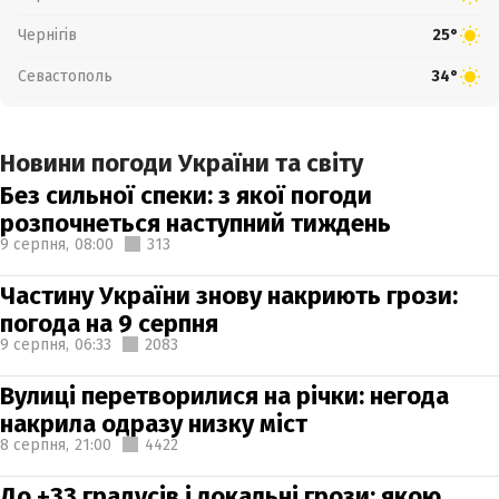
Чернігів
25°
Севастополь
34°
Новини погоди України та світу
Без сильної спеки: з якої погоди
розпочнеться наступний тиждень
9 серпня,
08:00
313
Частину України знову накриють грози:
погода на 9 серпня
9 серпня,
06:33
2083
Вулиці перетворилися на річки: негода
накрила одразу низку міст
8 серпня,
21:00
4422
До +33 градусів і локальні грози: якою