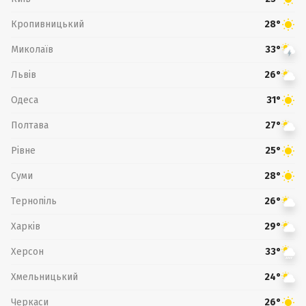
Кропивницький
28°
Миколаїв
33°
Львів
26°
Одеса
31°
Полтава
27°
Рівне
25°
Суми
28°
Тернопіль
26°
Харків
29°
Херсон
33°
Хмельницький
24°
Черкаси
26°