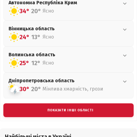
Автономна Республіка Крим
34°
20°
Ясно
Вінницька
область
24°
13°
Ясно
Волинська
область
25°
12°
Ясно
Дніпропетровська
область
30°
20°
Мінлива хмарність, грози
ПОКАЗАТИ ІНШІ ОБЛАСТІ
Найбільші міста в Україні