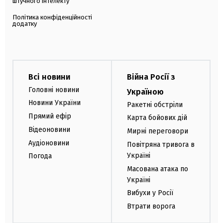
штучного інтелекту
Політика конфіденційності
додатку
Всі новини
Війна Росії з
Головні новини
Україною
Новини України
Ракетні обстріли
Прямий ефір
Карта бойових дій
Відеоновини
Мирні переговори
Аудіоновини
Повітряна тривога в
Україні
Погода
Масована атака по
Україні
Вибухи у Росії
Втрати ворога