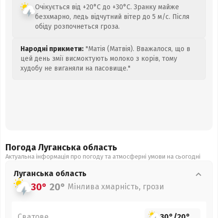
Очікується від +20°C до +30°C. Зранку майже
безхмарно, ледь відчутний вітер до 5 м/с. Після
обіду розпочнеться гроза.
Народні прикмети:
"Матія (Матвія). Вважалося, що в
цей день змії висмоктують молоко з корів, тому
худобу не виганяли на пасовище."
Погода Луганська
область
Актуальна інформація про погоду та атмосферні умови на сьогодні
Луганська
область
30°
20°
Мінлива хмарність, грози
Сватове
30°
/
20°