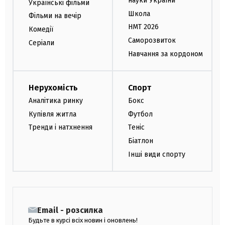
науки України
Українські фільми
Школа
Фільми на вечір
НМТ 2026
Комедії
Саморозвиток
Серіали
Навчання за кордоном
Нерухомість
Спорт
Аналітика ринку
Бокс
Купівля житла
Футбол
Тренди і натхнення
Теніс
Біатлон
Інші види спорту
Email - розсилка
Будьте в курсі всіх новин і оновлень!