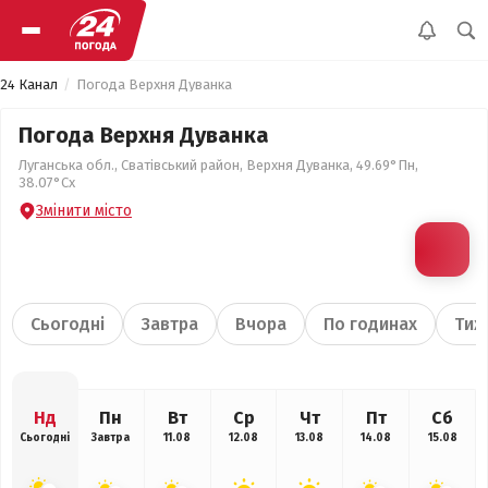
24 Канал
Погода Верхня Дуванка
Погода Верхня Дуванка
Луганська обл., Сватівський район, Верхня Дуванка, 49.69°Пн,
38.07°Сх
Змінити місто
Сьогодні
Завтра
Вчора
По годинах
Тиж
Нд
Пн
Вт
Ср
Чт
Пт
Сб
Сьогодні
Завтра
11.08
12.08
13.08
14.08
15.08