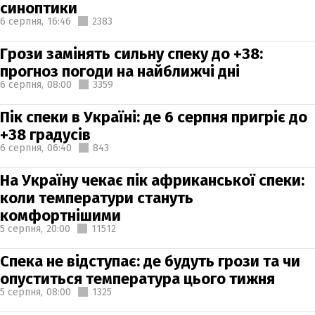
синоптики
6 серпня,
16:46
2383
Грози замінять сильну спеку до +38:
прогноз погоди на найближчі дні
6 серпня,
08:00
3359
Пік спеки в Україні: де 6 серпня пригріє до
+38 градусів
6 серпня,
06:40
843
На Україну чекає пік африканської спеки:
коли температури стануть
комфортнішими
5 серпня,
20:00
11512
Спека не відступає: де будуть грози та чи
опуститься температура цього тижня
5 серпня,
08:00
1325