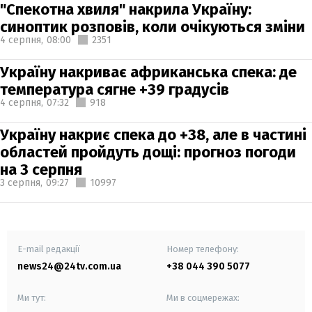
"Спекотна хвиля" накрила Україну:
синоптик розповів, коли очікуються зміни
4 серпня,
08:00
2351
Україну накриває африканська спека: де
температура сягне +39 градусів
4 серпня,
07:32
918
Україну накриє спека до +38, але в частині
областей пройдуть дощі: прогноз погоди
на 3 серпня
3 серпня,
09:27
10997
E-mail редакції
Номер телефону:
news24@24tv.com.ua
+38 044 390 5077
Ми тут:
Ми в соцмережах: