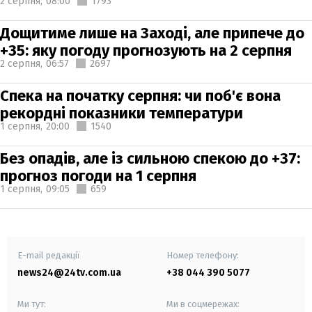
2 серпня,
08:00
1793
Дощитиме лише на Заході, але припече до
+35: яку погоду прогнозують на 2 серпня
2 серпня,
06:57
2697
Спека на початку серпня: чи поб'є вона
рекордні показники температури
1 серпня,
20:00
1540
Без опадів, але із сильною спекою до +37:
прогноз погоди на 1 серпня
1 серпня,
09:05
659
E-mail редакції
Номер телефону:
news24@24tv.com.ua
+38 044 390 5077
Ми тут:
Ми в соцмережах: