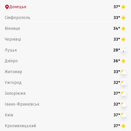
Донецьк
37°
Сімферополь
33°
Вінниця
34°
Чернівці
33°
Луцьк
28°
Дніпро
36°
Житомир
33°
Ужгород
32°
Запоріжжя
37°
Івано-Франківськ
32°
Київ
37°
Кропивницький
37°