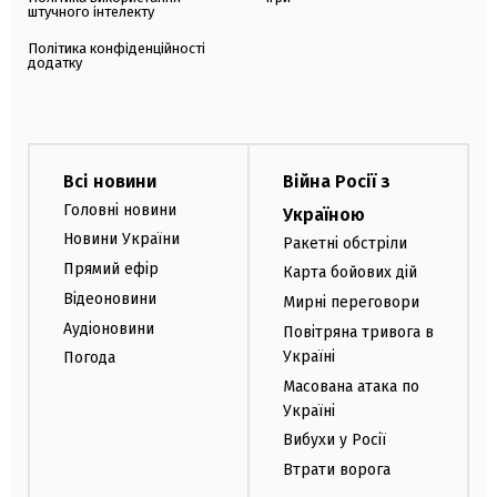
штучного інтелекту
Політика конфіденційності
додатку
Всі новини
Війна Росії з
Головні новини
Україною
Новини України
Ракетні обстріли
Прямий ефір
Карта бойових дій
Відеоновини
Мирні переговори
Аудіоновини
Повітряна тривога в
Україні
Погода
Масована атака по
Україні
Вибухи у Росії
Втрати ворога