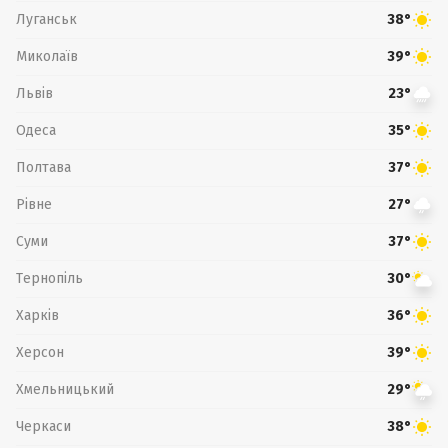
Луганськ
38°
Миколаїв
39°
Львів
23°
Одеса
35°
Полтава
37°
Рівне
27°
Суми
37°
Тернопіль
30°
Харків
36°
Херсон
39°
Хмельницький
29°
Черкаси
38°