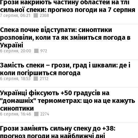
Грози накриють частину областей на тлі
сильної спеки: прогноз погоди на 7 серпня
7 серпня,
06:21
2368
Спека почне відступати: синоптики
розповіли, коли та як зміниться погода в
Україні
6 серпня,
20:00
972
Замість спеки – грози, град і шквали: де і
коли погіршиться погода
6 серпня,
18:53
2112
Українці фіксують +50 градусів на
"домашніх" термометрах: що на це кажуть
синоптики
6 серпня,
16:46
2274
Грози замінять сильну спеку до +38:
прогноз погоди на найближчі дні