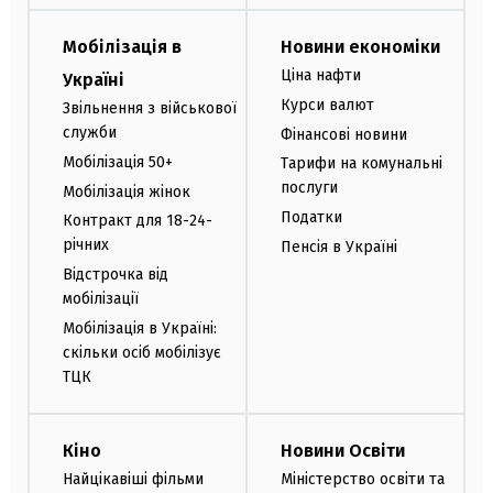
Мобілізація в
Новини економіки
Ціна нафти
Україні
Курси валют
Звільнення з військової
служби
Фінансові новини
Мобілізація 50+
Тарифи на комунальні
послуги
Мобілізація жінок
Податки
Контракт для 18-24-
річних
Пенсія в Україні
Відстрочка від
мобілізації
Мобілізація в Україні:
скільки осіб мобілізує
ТЦК
Кіно
Новини Освіти
Найцікавіші фільми
Міністерство освіти та