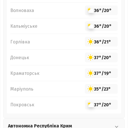
Волноваха
36°
/
20°
Кальміуське
36°
/
20°
Горлівка
36°
/
21°
Донецьк
37°
/
20°
Краматорськ
37°
/
19°
Маріуполь
35°
/
23°
Покровськ
37°
/
20°
Автономна Республіка Крим