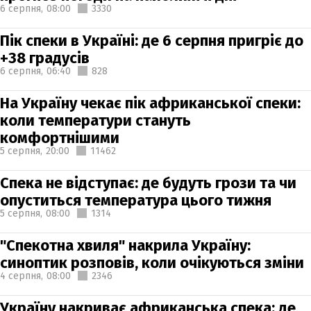
6 серпня,
08:00
3330
Пік спеки в Україні: де 6 серпня пригріє до
+38 градусів
6 серпня,
06:40
828
На Україну чекає пік африканської спеки:
коли температури стануть
комфортнішими
5 серпня,
20:00
11462
Спека не відступає: де будуть грози та чи
опуститься температура цього тижня
5 серпня,
08:00
1314
"Спекотна хвиля" накрила Україну:
синоптик розповів, коли очікуються зміни
4 серпня,
08:00
2346
Україну накриває африканська спека: де