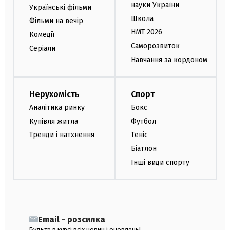
науки України
Українські фільми
Школа
Фільми на вечір
НМТ 2026
Комедії
Саморозвиток
Серіали
Навчання за кордоном
Нерухомість
Спорт
Аналітика ринку
Бокс
Купівля житла
Футбол
Тренди і натхнення
Теніс
Біатлон
Інші види спорту
Email - розсилка
Будьте в курсі всіх новин і оновлень!