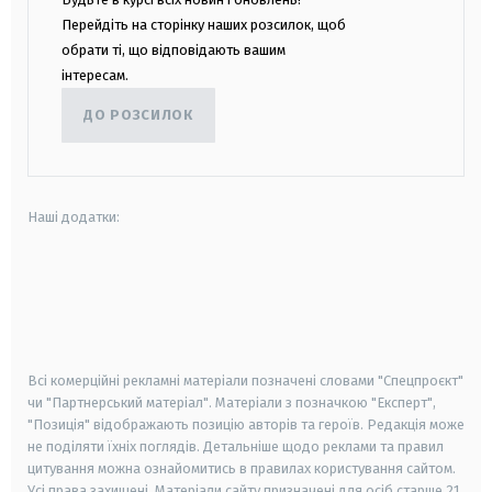
Перейдіть на сторінку наших розсилок, щоб
обрати ті, що відповідають вашим
інтересам.
ДО РОЗСИЛОК
Наші додатки:
android
apple
smart tv
samsung smart tv
Всі комерційні рекламні матеріали позначені словами "Спецпроєкт"
чи "Партнерський матеріал". Матеріали з позначкою "Експерт",
"Позиція" відображають позицію авторів та героїв. Редакція може
не поділяти їхніх поглядів. Детальніше щодо реклами та правил
цитування можна ознайомитись в правилах користування сайтом.
Усі права захищені.
Матеріали сайту призначені для осіб старше
21