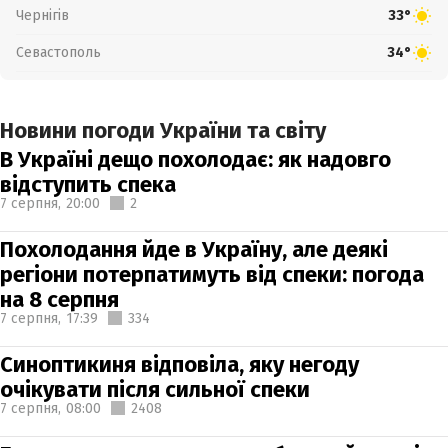
Чернігів
33°
Севастополь
34°
Новини погоди України та світу
В Україні дещо похолодає: як надовго
відступить спека
7 серпня,
20:00
2
Похолодання йде в Україну, але деякі
регіони потерпатимуть від спеки: погода
на 8 серпня
7 серпня,
17:39
334
Синоптикиня відповіла, яку негоду
очікувати після сильної спеки
7 серпня,
08:00
2408