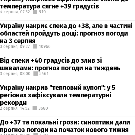
температура сягне +39 градусів
4 серпня,
07:32
910
Україну накриє спека до +38, але в частині
областей пройдуть дощі: прогноз погоди
на 3 серпня
3 серпня,
09:27
10966
Від спеки +40 градусів до злив зі
шквалами: прогноз погоди на тиждень
3 серпня,
08:00
5461
Україну накрив "тепловий купол": у 5
регіонах зафіксували температурні
рекорди
2 серпня,
14:52
3680
До +37 та локальні грози: синоптики дали
прогноз погоди на початок нового тижня