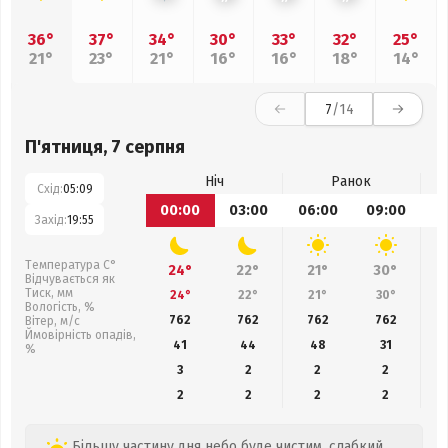
36°
37°
34°
30°
33°
32°
25°
21°
23°
21°
16°
16°
18°
14°
7
/14
П'ятниця, 7 серпня
Ніч
Ранок
Схід:
05:09
00:00
03:00
06:00
09:00
1
Захід:
19:55
Температура С°
24°
22°
21°
30°
Відчувається як
Тиск, мм
24°
22°
21°
30°
Вологість, %
762
762
762
762
Вітер, м/с
Ймовірність опадів,
41
44
48
31
%
3
2
2
2
2
2
2
2
Більшу частину дня небо буде чистим, слабкий