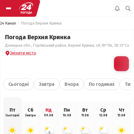
24 Канал
Погода Верхня Кринка
Погода Верхня Кринка
Донецька обл., Горлівський район, Верхня Кринка, 48.18°Пн, 38.13°Сх
Змінити місто
Сьогодні
Завтра
Вчора
По годинах
Тиж
Пт
Сб
Нд
Пн
Вт
Ср
Чт
Сьогодні
Завтра
09.08
10.08
11.08
12.08
13.08