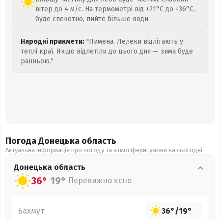
вітер до 4 м/с. На термометрі від +21°C до +36°C,
буде спекотно, пийте більше води.
Народні прикмети:
"Пимена. Лелеки відлітають у
теплі краї. Якщо відлетіли до цього дня — зима буде
ранньою."
Погода Донецька
область
Актуальна інформація про погоду та атмосферні умови на сьогодні
Донецька
область
36°
19°
Переважно ясно
Бахмут
36°
/
19°