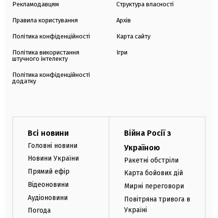
Рекламодавцям
Структура власності
Правила користування
Архів
Політика конфіденційності
Карта сайту
Політика використання
Ігри
штучного інтелекту
Політика конфіденційності
додатку
Всі новини
Війна Росії з
Головні новини
Україною
Новини України
Ракетні обстріли
Прямий ефір
Карта бойових дій
Відеоновини
Мирні переговори
Аудіоновини
Повітряна тривога в
Україні
Погода