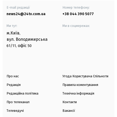
E-mail редакції
Номер телефону:
news24@24tv.com.ua
+38 044 390 5077
Ми тут:
Ми в соцмережах:
м.Київ
,
вул. Володимирська
офіс
61/11,
50
Про нас
Угода Користувача Спільноти
Редакція
Правила коментування
Редакційна політика
Технічна інформація
Про телеканал
Контакти
Телеведучі
Вакансії