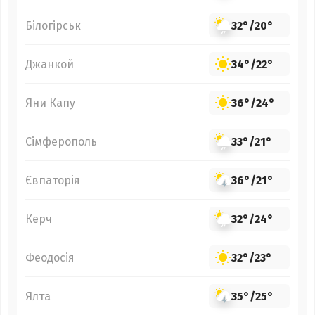
Білогірськ
32°
/
20°
Джанкой
34°
/
22°
Яни Капу
36°
/
24°
Сімферополь
33°
/
21°
Євпаторія
36°
/
21°
Керч
32°
/
24°
Феодосія
32°
/
23°
Ялта
35°
/
25°