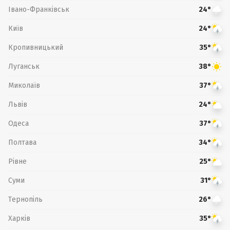
Івано-Франківськ
24°
Київ
24°
Кропивницький
35°
Луганськ
38°
Миколаїв
37°
Львів
24°
Одеса
37°
Полтава
34°
Рівне
25°
Суми
31°
Тернопіль
26°
Харків
35°