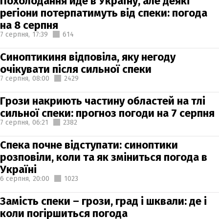
Похолодання йде в Україну, але деякі
регіони потерпатимуть від спеки: погода
на 8 серпня
7 серпня,
17:39
614
Синоптикиня відповіла, яку негоду
очікувати після сильної спеки
7 серпня,
08:00
2429
Грози накриють частину областей на тлі
сильної спеки: прогноз погоди на 7 серпня
7 серпня,
06:21
2382
Спека почне відступати: синоптики
розповіли, коли та як зміниться погода в
Україні
6 серпня,
20:00
1023
Замість спеки – грози, град і шквали: де і
коли погіршиться погода