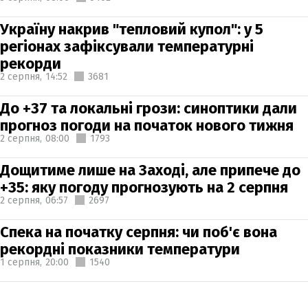
Україну накрив "тепловий купол": у 5
регіонах зафіксували температурні
рекорди
2 серпня,
14:52
3681
До +37 та локальні грози: синоптики дали
прогноз погоди на початок нового тижня
2 серпня,
08:00
1793
Дощитиме лише на Заході, але припече до
+35: яку погоду прогнозують на 2 серпня
2 серпня,
06:57
2697
Спека на початку серпня: чи поб'є вона
рекордні показники температури
1 серпня,
20:00
1540