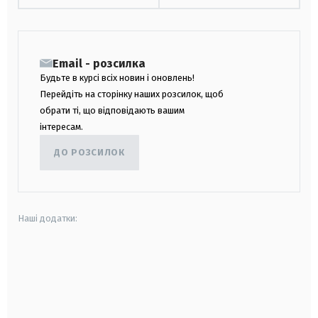
Email - розсилка
Будьте в курсі всіх новин і оновлень!
Перейдіть на сторінку наших розсилок, щоб
обрати ті, що відповідають вашим
інтересам.
ДО РОЗСИЛОК
Наші додатки:
android
apple
smart tv
samsung smart tv