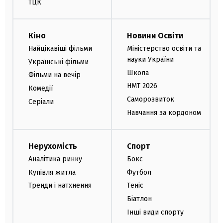
ТЦК
Кіно
Новини Освіти
Найцікавіші фільми
Міністерство освіти та
науки України
Українські фільми
Школа
Фільми на вечір
НМТ 2026
Комедії
Саморозвиток
Серіали
Навчання за кордоном
Нерухомість
Спорт
Аналітика ринку
Бокс
Купівля житла
Футбол
Тренди і натхнення
Теніс
Біатлон
Інші види спорту