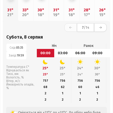
31°
33°
30°
31°
31°
28°
26°
21°
20°
18°
19°
18°
17°
15°
7
/14
Субота, 8 серпня
Ніч
Ранок
Схід:
05:35
00:00
03:00
06:00
09:00
1
Захід:
19:59
Температура С°
25°
25°
24°
30°
Відчувається як
Тиск, мм
25°
25°
24°
30°
Вологість, %
757
756
756
756
Вітер, м/с
Ймовірність опадів,
68
62
60
46
%
2
1
1
1
2
2
2
2
Очікується від +21°C до +31°C. До обіду небо буде