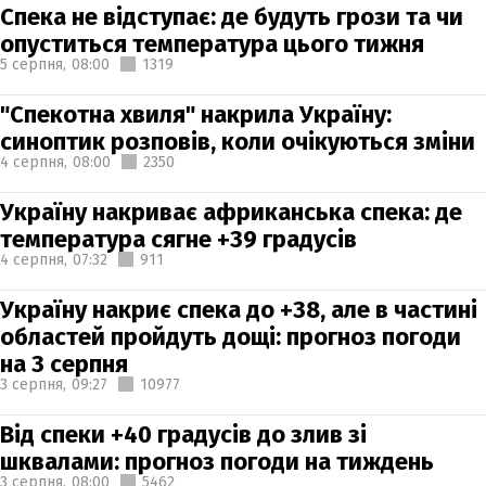
Спека не відступає: де будуть грози та чи
опуститься температура цього тижня
5 серпня,
08:00
1319
"Спекотна хвиля" накрила Україну:
синоптик розповів, коли очікуються зміни
4 серпня,
08:00
2350
Україну накриває африканська спека: де
температура сягне +39 градусів
4 серпня,
07:32
911
Україну накриє спека до +38, але в частині
областей пройдуть дощі: прогноз погоди
на 3 серпня
3 серпня,
09:27
10977
Від спеки +40 градусів до злив зі
шквалами: прогноз погоди на тиждень
3 серпня,
08:00
5462