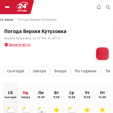
24 Канал
Погода Верхня Кутузовка
Погода Верхня Кутузовка
Верхня Кутузовка, 44.72°Пн, 34.38°Сх
Змінити місто
Сьогодні
Завтра
Вчора
По годинах
Тиж
Сб
Нд
Пн
Вт
Ср
Чт
Пт
Сьогодні
Завтра
10.08
11.08
12.08
13.08
14.08