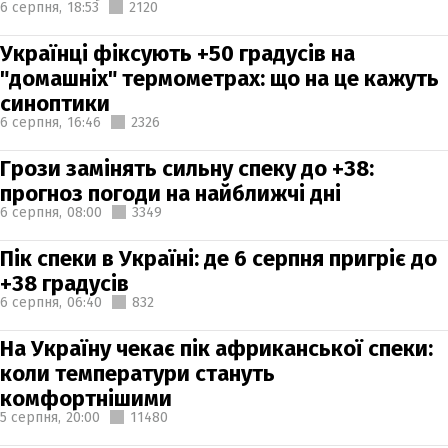
6 серпня,
18:53
2120
Українці фіксують +50 градусів на
"домашніх" термометрах: що на це кажуть
синоптики
6 серпня,
16:46
2326
Грози замінять сильну спеку до +38:
прогноз погоди на найближчі дні
6 серпня,
08:00
3349
Пік спеки в Україні: де 6 серпня пригріє до
+38 градусів
6 серпня,
06:40
832
На Україну чекає пік африканської спеки:
коли температури стануть
комфортнішими
5 серпня,
20:00
11480