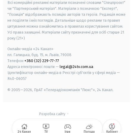
Всі комерційні рекламні матеріали позначені словами "Спецпроєкт"
чи "Партнерський матеріал". Матеріали з позначкою "Експерт",
"Позиція" відображають позицію авторів та героїв. Редакція може
не поділяти їхніх поглядів. Детальніше щодо реклами та правил
цитування можна ознайомитись в правилах користування сайтом.
Усі права захищені.
Матеріали сайту призначені для осіб старше
21
року (21+)
Онлайн-медіа «24 Канал»
пл. Галицька, буд. 15, м. Львів, 79008
Телефон
+380 (32) 229-77-77
Адреса електронної пошти —
legal@24tv.com.ua
Ідентифікатор онлайн-медіа в Реєстрі суб'єктів у сфері медіа —
R40-06057
© 2005—2026,
ПрАТ «Телерадіокомпанія "Люкс"», 24 Канал.
Розробка сайту
-
24 Канал
TV
Ігри
Погода
Кабінет