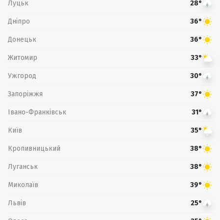
Луцьк
28°
Дніпро
36°
Донецьк
36°
Житомир
33°
Ужгород
30°
Запоріжжя
37°
Івано-Франківськ
31°
Київ
35°
Кропивницький
38°
Луганськ
38°
Миколаїв
39°
Львів
25°