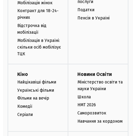
послуги
Мобілізація жінок
Податки
Контракт для 18-24-
річних
Пенсія в Україні
Відстрочка від
мобілізації
Мобілізація в Україні:
скільки осіб мобілізує
ТЦК
Кіно
Новини Освіти
Найцікавіші фільми
Міністерство освіти та
науки України
Українські фільми
Школа
Фільми на вечір
НМТ 2026
Комедії
Саморозвиток
Серіали
Навчання за кордоном