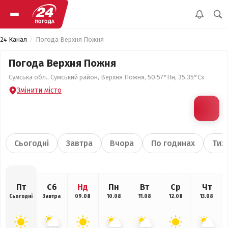
24 Канал
Погода Верхня Пожня
Погода Верхня Пожня
Сумська обл., Сумський район, Верхня Пожня, 50.57°Пн, 35.35°Сх
Змінити місто
Сьогодні
Завтра
Вчора
По годинах
Тиж
Пт
Сб
Нд
Пн
Вт
Ср
Чт
Сьогодні
Завтра
09.08
10.08
11.08
12.08
13.08