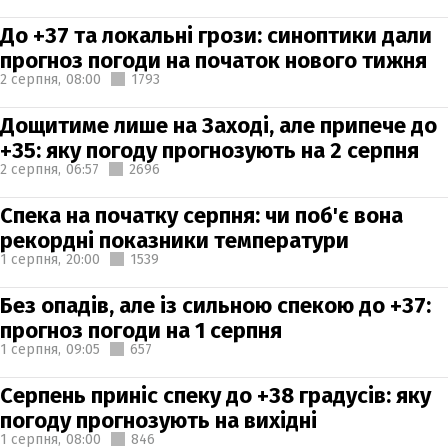
До +37 та локальні грози: синоптики дали
прогноз погоди на початок нового тижня
2 серпня,
08:00
1793
Дощитиме лише на Заході, але припече до
+35: яку погоду прогнозують на 2 серпня
2 серпня,
06:57
2696
Спека на початку серпня: чи поб'є вона
рекордні показники температури
1 серпня,
20:00
1539
Без опадів, але із сильною спекою до +37:
прогноз погоди на 1 серпня
1 серпня,
09:05
657
Серпень приніс спеку до +38 градусів: яку
погоду прогнозують на вихідні
1 серпня,
08:00
846