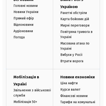
Головні новини
Україною
Новини України
Ракетні обстріли
Прямий ефір
Карта бойових дій
Відеоновини
Мирні переговори
Аудіоновини
Повітряна тривога в
Україні
Погода
Масована атака по
Україні
Вибухи у Росії
Втрати ворога
Мобілізація в
Новини економіки
Ціна нафти
Україні
Курси валют
Звільнення з військової
служби
Фінансові новини
Мобілізація 50+
Тарифи на комунальні