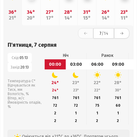
36°
34°
27°
28°
31°
26°
23°
21°
20°
17°
14°
15°
14°
11°
7
/14
П'ятниця, 7 серпня
Ніч
Ранок
Схід:
05:13
00:00
03:00
06:00
09:00
1
Захід:
20:13
Температура С°
24°
23°
22°
28°
Відчувається як
Тиск, мм
24°
23°
22°
30°
Вологість, %
761
761
761
761
Вітер, м/с
Ймовірність опадів,
72
72
75
60
%
2
1
1
1
2
2
2
2
Очікується від +21°C до +36°C. Протягом усього