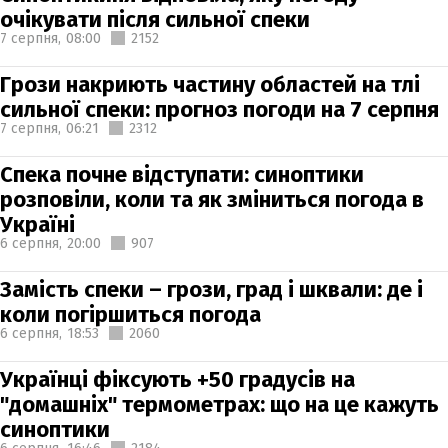
очікувати після сильної спеки
7 серпня,
08:00
2152
Грози накриють частину областей на тлі
сильної спеки: прогноз погоди на 7 серпня
7 серпня,
06:21
2312
Спека почне відступати: синоптики
розповіли, коли та як зміниться погода в
Україні
6 серпня,
20:00
907
Замість спеки – грози, град і шквали: де і
коли погіршиться погода
6 серпня,
18:53
2060
Українці фіксують +50 градусів на
"домашніх" термометрах: що на це кажуть
синоптики