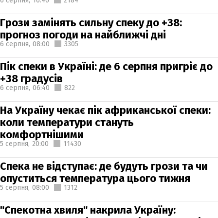
6 серпня,
16:46
2184
Грози замінять сильну спеку до +38:
прогноз погоди на найближчі дні
6 серпня,
08:00
3305
Пік спеки в Україні: де 6 серпня пригріє до
+38 градусів
6 серпня,
06:40
822
На Україну чекає пік африканської спеки:
коли температури стануть
комфортнішими
5 серпня,
20:00
11430
Спека не відступає: де будуть грози та чи
опуститься температура цього тижня
5 серпня,
08:00
1312
"Спекотна хвиля" накрила Україну: