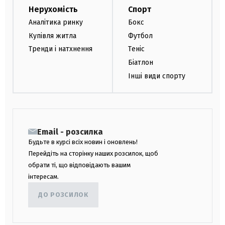
Нерухомість
Спорт
Аналітика ринку
Бокс
Купівля житла
Футбол
Тренди і натхнення
Теніс
Біатлон
Інші види спорту
Email - розсилка
Будьте в курсі всіх новин і оновлень!
Перейдіть на сторінку наших розсилок, щоб
обрати ті, що відповідають вашим
інтересам.
ДО РОЗСИЛОК