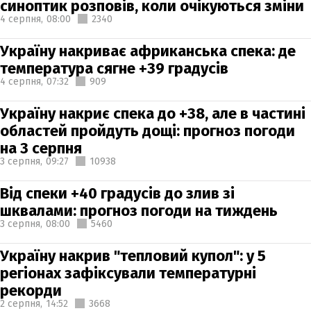
синоптик розповів, коли очікуються зміни
4 серпня,
08:00
2340
Україну накриває африканська спека: де
температура сягне +39 градусів
4 серпня,
07:32
909
Україну накриє спека до +38, але в частині
областей пройдуть дощі: прогноз погоди
на 3 серпня
3 серпня,
09:27
10938
Від спеки +40 градусів до злив зі
шквалами: прогноз погоди на тиждень
3 серпня,
08:00
5460
Україну накрив "тепловий купол": у 5
регіонах зафіксували температурні
рекорди
2 серпня,
14:52
3668