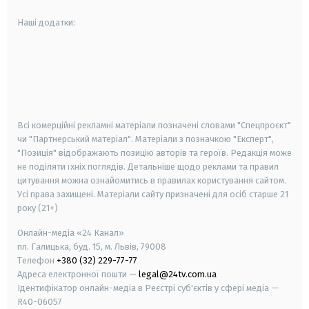
Наші додатки:
android
apple
smart tv
samsung smart tv
Всі комерційні рекламні матеріали позначені словами "Спецпроєкт"
чи "Партнерський матеріал". Матеріали з позначкою "Експерт",
"Позиція" відображають позицію авторів та героїв. Редакція може
не поділяти їхніх поглядів. Детальніше щодо реклами та правил
цитування можна ознайомитись в правилах користування сайтом.
Усі права захищені.
Матеріали сайту призначені для осіб старше
21
року (21+)
Онлайн-медіа «24 Канал»
пл. Галицька, буд. 15, м. Львів, 79008
Телефон
+380 (32) 229-77-77
Адреса електронної пошти —
legal@24tv.com.ua
Ідентифікатор онлайн-медіа в Реєстрі суб'єктів у сфері медіа —
R40-06057