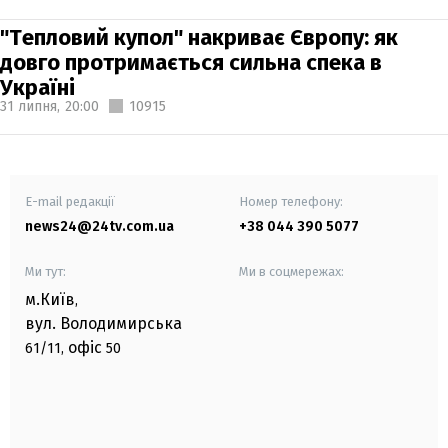
"Тепловий купол" накриває Європу: як
довго протримається сильна спека в
Україні
31 липня,
20:00
10915
E-mail редакції
Номер телефону:
news24@24tv.com.ua
+38 044 390 5077
Ми тут:
Ми в соцмережах:
м.Київ
,
вул. Володимирська
офіс
61/11,
50