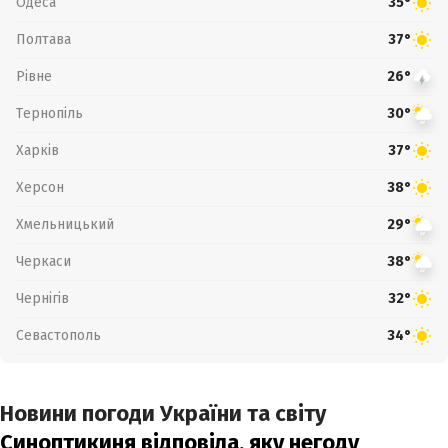
Одеса
35°
Полтава
37°
Рівне
26°
Тернопіль
30°
Харків
37°
Херсон
38°
Хмельницький
29°
Черкаси
38°
Чернігів
32°
Севастополь
34°
Новини погоди України та світу
Синоптикиня відповіла, яку негоду