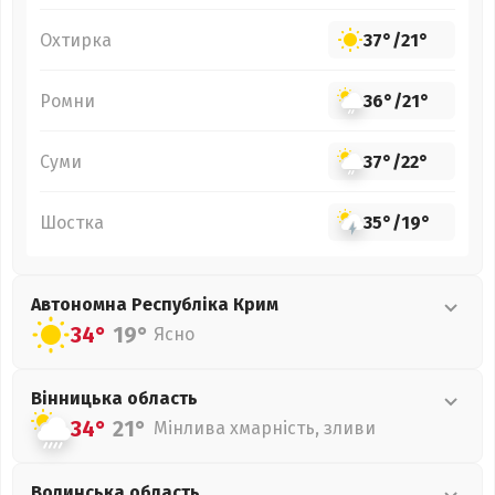
Охтирка
37°
/
21°
Ромни
36°
/
21°
Суми
37°
/
22°
Шостка
35°
/
19°
Автономна Республіка Крим
34°
19°
Ясно
Вінницька
область
34°
21°
Мінлива хмарність, зливи
Волинська
область