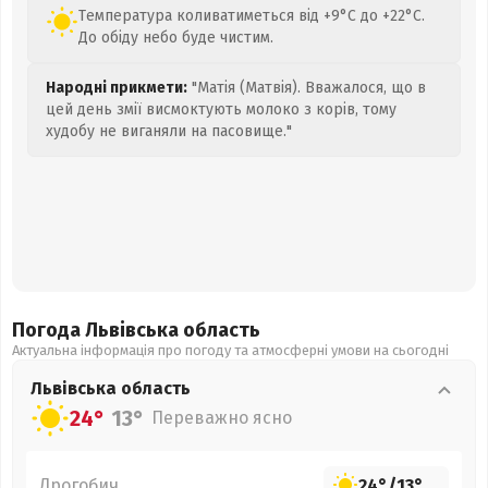
Температура коливатиметься від +9°C до +22°C.
До обіду небо буде чистим.
Народні прикмети:
"Матія (Матвія). Вважалося, що в
цей день змії висмоктують молоко з корів, тому
худобу не виганяли на пасовище."
Погода Львівська
область
Актуальна інформація про погоду та атмосферні умови на сьогодні
Львівська
область
24°
13°
Переважно ясно
Дрогобич
24°
/
13°