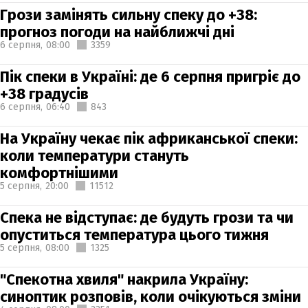
Грози замінять сильну спеку до +38:
прогноз погоди на найближчі дні
6 серпня,
08:00
3359
Пік спеки в Україні: де 6 серпня пригріє до
+38 градусів
6 серпня,
06:40
843
На Україну чекає пік африканської спеки:
коли температури стануть
комфортнішими
5 серпня,
20:00
11512
Спека не відступає: де будуть грози та чи
опуститься температура цього тижня
5 серпня,
08:00
1325
"Спекотна хвиля" накрила Україну:
синоптик розповів, коли очікуються зміни