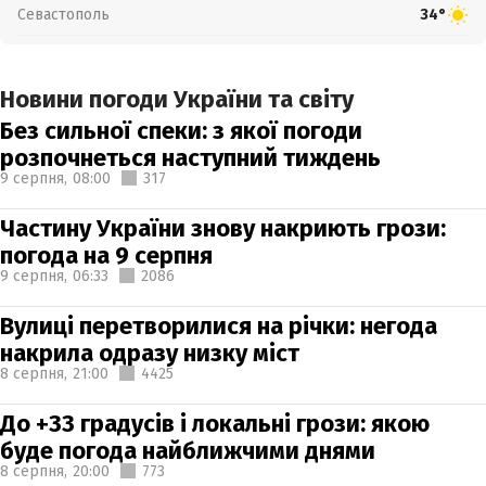
Севастополь
34°
Новини погоди України та світу
Без сильної спеки: з якої погоди
розпочнеться наступний тиждень
9 серпня,
08:00
317
Частину України знову накриють грози:
погода на 9 серпня
9 серпня,
06:33
2086
Вулиці перетворилися на річки: негода
накрила одразу низку міст
8 серпня,
21:00
4425
До +33 градусів і локальні грози: якою
буде погода найближчими днями
8 серпня,
20:00
773