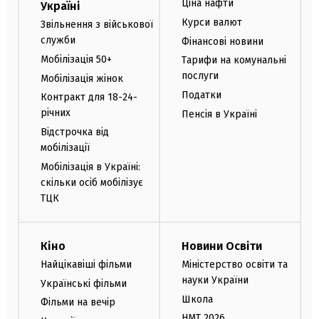
Ціна нафти
Україні
Курси валют
Звільнення з військової
служби
Фінансові новини
Мобілізація 50+
Тарифи на комунальні
послуги
Мобілізація жінок
Податки
Контракт для 18-24-
річних
Пенсія в Україні
Відстрочка від
мобілізації
Мобілізація в Україні:
скільки осіб мобілізує
ТЦК
Кіно
Новини Освіти
Найцікавіші фільми
Міністерство освіти та
науки України
Українські фільми
Школа
Фільми на вечір
НМТ 2026