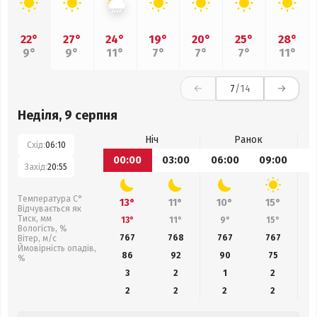
22°
27°
24°
19°
20°
25°
28°
9°
9°
11°
7°
7°
7°
11°
7
/14
Неділя, 9 серпня
Ніч
Ранок
Схід:
06:10
00:00
03:00
06:00
09:00
1
Захід:
20:55
Температура С°
13°
11°
10°
15°
Відчувається як
Тиск, мм
13°
11°
9°
15°
Вологість, %
767
768
767
767
Вітер, м/с
Ймовірність опадів,
86
92
90
75
%
3
2
1
2
2
2
2
2