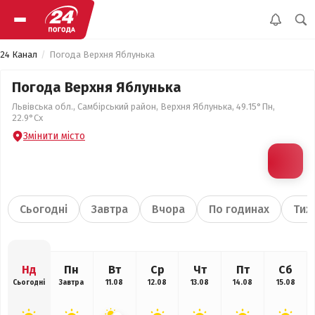
24 Канал
Погода Верхня Яблунька
Погода Верхня Яблунька
Львівська обл., Самбірський район, Верхня Яблунька, 49.15°Пн,
22.9°Сх
Змінити місто
Сьогодні
Завтра
Вчора
По годинах
Тиж
Нд
Пн
Вт
Ср
Чт
Пт
Сб
Сьогодні
Завтра
11.08
12.08
13.08
14.08
15.08