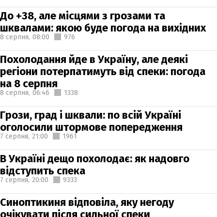
До +38, але місцями з грозами та
шквалами: якою буде погода на вихідних
8 серпня,
08:00
976
Похолодання йде в Україну, але деякі
регіони потерпатимуть від спеки: погода
на 8 серпня
8 серпня,
06:46
1338
Грози, град і шквали: по всій Україні
оголосили штормове попередження
7 серпня,
21:00
1961
В Україні дещо похолодає: як надовго
відступить спека
7 серпня,
20:00
9333
Синоптикиня відповіла, яку негоду
очікувати після сильної спеки