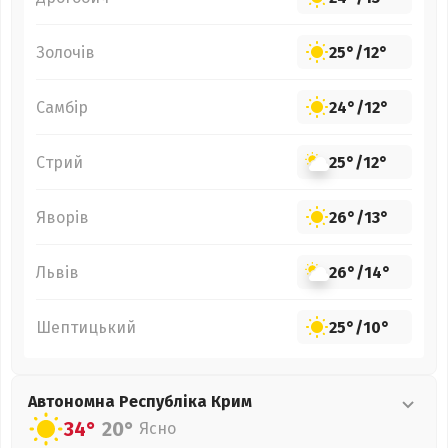
Золочів
25°
/
12°
Самбір
24°
/
12°
Стрий
25°
/
12°
Яворів
26°
/
13°
Львів
26°
/
14°
Шептицький
25°
/
10°
Автономна Республіка Крим
34°
20°
Ясно