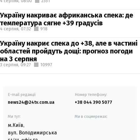
4 серпня,
08:00
2351
Україну накриває африканська спека: де
температура сягне +39 градусів
4 серпня,
07:32
918
Україну накриє спека до +38, але в частині
областей пройдуть дощі: прогноз погоди
на 3 серпня
3 серпня,
09:27
10997
E-mail редакції
Номер телефону:
news24@24tv.com.ua
+38 044 390 5077
Ми тут:
Ми в соцмережах:
м.Київ
,
вул. Володимирська