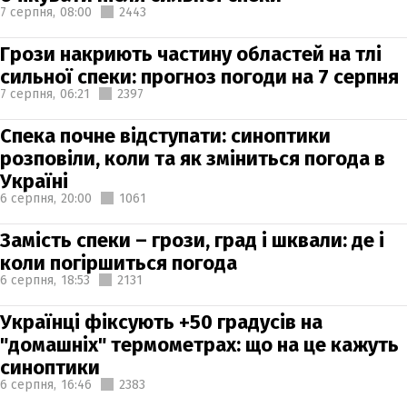
7 серпня,
08:00
2443
Грози накриють частину областей на тлі
сильної спеки: прогноз погоди на 7 серпня
7 серпня,
06:21
2397
Спека почне відступати: синоптики
розповіли, коли та як зміниться погода в
Україні
6 серпня,
20:00
1061
Замість спеки – грози, град і шквали: де і
коли погіршиться погода
6 серпня,
18:53
2131
Українці фіксують +50 градусів на
"домашніх" термометрах: що на це кажуть
синоптики
6 серпня,
16:46
2383