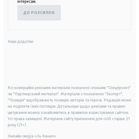
інтересам.
ДО РОЗСИЛОК
Наші додатки:
android
apple
smart tv
samsung smart tv
Всі комерційні рекламні матеріали позначені словами "Спецпроєкт"
чи "Партнерський матеріал". Матеріали з позначкою "Експерт",
"Позиція" відображають позицію авторів та героїв. Редакція може
не поділяти їхніх поглядів. Детальніше щодо реклами та правил
цитування можна ознайомитись в правилах користування сайтом.
Усі права захищені.
Матеріали сайту призначені для осіб старше
21
року (21+)
Онлайн-медіа «24 Канал»