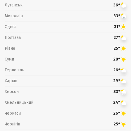
Луганськ
36°
Миколаїв
33°
Одеса
31°
Полтава
27°
Рівне
25°
Суми
28°
Тернопіль
26°
Харків
29°
Херсон
33°
Хмельницький
24°
Черкаси
26°
Чернігів
25°