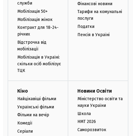
служби
Фінансові новини
Мобілізація 50+
Тарифи на комунальні
послуги
Мобілізація жінок
Податки
Контракт для 18-24-
річних
Пенсія в Україні
Відстрочка від
мобілізації
Мобілізація в Україні:
скільки осіб мобілізує
ТЦК
Кіно
Новини Освіти
Найцікавіші фільми
Міністерство освіти та
науки України
Українські фільми
Школа
Фільми на вечір
НМТ 2026
Комедії
Саморозвиток
Серіали