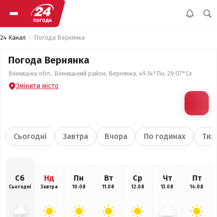
24 Канал
Погода Вернянка
Погода Вернянка
Вінницька обл., Вінницький район, Вернянка, 49.14°Пн, 29.07°Сх
Змінити місто
Сьогодні
Завтра
Вчора
По годинах
Тиж
Сб
Нд
Пн
Вт
Ср
Чт
Пт
Сьогодні
Завтра
10.08
11.08
12.08
13.08
14.08