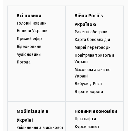
Всі новини
Війна Росії з
Головні новини
Україною
Новини України
Ракетні обстріли
Прямий ефір
Карта бойових дій
Відеоновини
Мирні переговори
Аудіоновини
Повітряна тривога в
Україні
Погода
Масована атака по
Україні
Вибухи у Росії
Втрати ворога
Мобілізація в
Новини економіки
Ціна нафти
Україні
Курси валют
Звільнення з військової