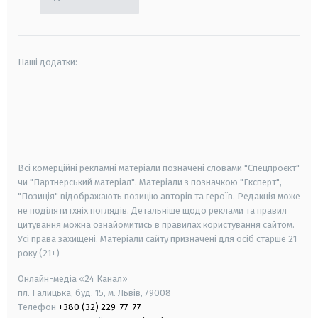
Наші додатки:
android
apple
smart tv
samsung smart tv
Всі комерційні рекламні матеріали позначені словами "Спецпроєкт"
чи "Партнерський матеріал". Матеріали з позначкою "Експерт",
"Позиція" відображають позицію авторів та героїв. Редакція може
не поділяти їхніх поглядів. Детальніше щодо реклами та правил
цитування можна ознайомитись в правилах користування сайтом.
Усі права захищені.
Матеріали сайту призначені для осіб старше
21
року (21+)
Онлайн-медіа «24 Канал»
пл. Галицька, буд. 15, м. Львів, 79008
Телефон
+380 (32) 229-77-77