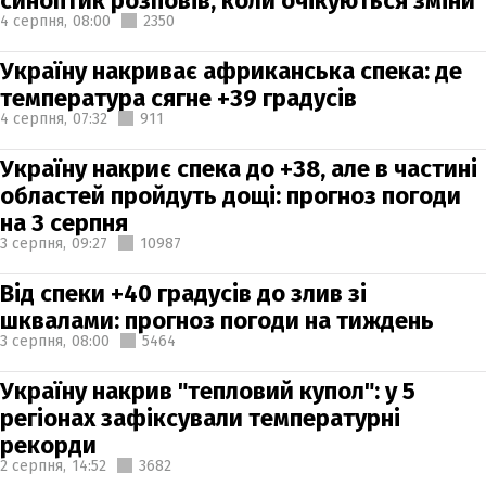
синоптик розповів, коли очікуються зміни
4 серпня,
08:00
2350
Україну накриває африканська спека: де
температура сягне +39 градусів
4 серпня,
07:32
911
Україну накриє спека до +38, але в частині
областей пройдуть дощі: прогноз погоди
на 3 серпня
3 серпня,
09:27
10987
Від спеки +40 градусів до злив зі
шквалами: прогноз погоди на тиждень
3 серпня,
08:00
5464
Україну накрив "тепловий купол": у 5
регіонах зафіксували температурні
рекорди
2 серпня,
14:52
3682