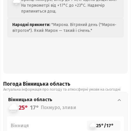
На термометрі від +17°C до +23°C. Надвечір
припиниться дощ.
Народні прикмети:
"Мирона. Вітряний день ("Мирон-
вітрогон"). Який Мирон — такий і січень."
Погода Вінницька
область
Актуальна інформація про погоду та атмосферні умови на сьогодні
Вінницька
область
25°
17°
Похмуро, зливи
Вінниця
25°
/
17°