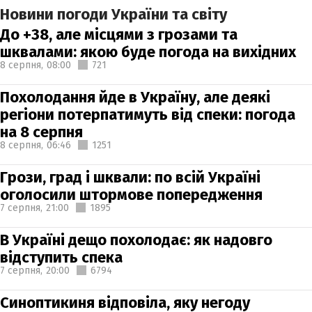
Новини погоди України та світу
До +38, але місцями з грозами та
шквалами: якою буде погода на вихідних
8 серпня,
08:00
721
Похолодання йде в Україну, але деякі
регіони потерпатимуть від спеки: погода
на 8 серпня
8 серпня,
06:46
1251
Грози, град і шквали: по всій Україні
оголосили штормове попередження
7 серпня,
21:00
1895
В Україні дещо похолодає: як надовго
відступить спека
7 серпня,
20:00
6794
Синоптикиня відповіла, яку негоду