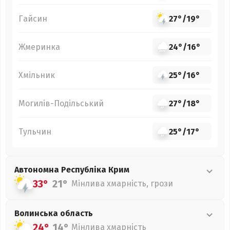
Гайсин
27°
/
19°
Жмеринка
24°
/
16°
Хмільник
25°
/
16°
Могилів-Подільський
27°
/
18°
Тульчин
25°
/
17°
Автономна Республіка Крим
33°
21°
Мінлива хмарність, грози
Волинська
область
24°
14°
Мінлива хмарність