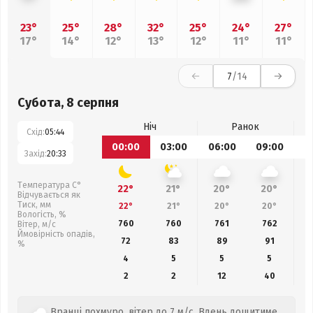
23°
25°
28°
32°
25°
24°
27°
17°
14°
12°
13°
12°
11°
11°
7
/14
Субота, 8 серпня
Ніч
Ранок
Схід:
05:44
00:00
03:00
06:00
09:00
1
Захід:
20:33
Температура С°
22°
21°
20°
20°
Відчувається як
Тиск, мм
22°
21°
20°
20°
Вологість, %
760
760
761
762
Вітер, м/с
Ймовірність опадів,
72
83
89
91
%
4
5
5
5
2
2
12
40
Вранці похмуро, вітер до 7 м/с. Вдень дощитиме.