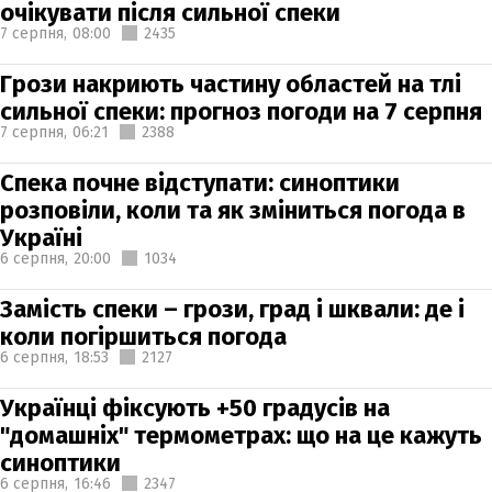
очікувати після сильної спеки
7 серпня,
08:00
2435
Грози накриють частину областей на тлі
сильної спеки: прогноз погоди на 7 серпня
7 серпня,
06:21
2388
Спека почне відступати: синоптики
розповіли, коли та як зміниться погода в
Україні
6 серпня,
20:00
1034
Замість спеки – грози, град і шквали: де і
коли погіршиться погода
6 серпня,
18:53
2127
Українці фіксують +50 градусів на
"домашніх" термометрах: що на це кажуть
синоптики
6 серпня,
16:46
2347