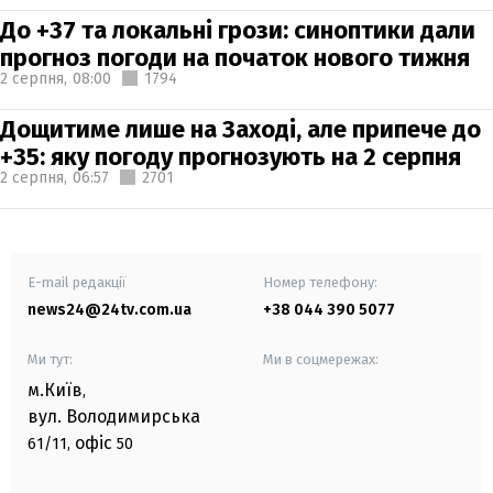
До +37 та локальні грози: синоптики дали
прогноз погоди на початок нового тижня
2 серпня,
08:00
1794
Дощитиме лише на Заході, але припече до
+35: яку погоду прогнозують на 2 серпня
2 серпня,
06:57
2701
E-mail редакції
Номер телефону:
news24@24tv.com.ua
+38 044 390 5077
Ми тут:
Ми в соцмережах:
м.Київ
,
вул. Володимирська
офіс
61/11,
50