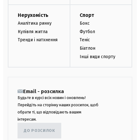
Нерухомість
Спорт
Аналітика ринку
Бокс
Купівля житла
Футбол
Тренди і натхнення
Теніс
Біатлон
Інші види спорту
Email - розсилка
Будьте в курсі всіх новин і оновлень!
Перейдіть на сторінку наших розсилок, щоб
обрати ті, що відповідають вашим
інтересам.
ДО РОЗСИЛОК