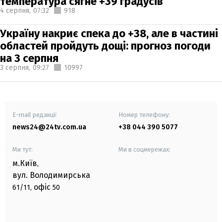
температура сягне +39 градусів
4 серпня,
07:32
918
Україну накриє спека до +38, але в частині
областей пройдуть дощі: прогноз погоди
на 3 серпня
3 серпня,
09:27
10997
E-mail редакції
Номер телефону:
news24@24tv.com.ua
+38 044 390 5077
Ми тут:
Ми в соцмережах:
м.Київ
,
вул. Володимирська
офіс
61/11,
50