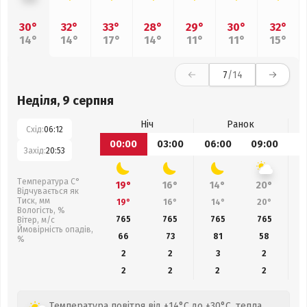
30°
32°
33°
28°
29°
30°
32°
14°
14°
17°
14°
11°
11°
15°
7
/14
Неділя, 9 серпня
Ніч
Ранок
Схід:
06:12
00:00
03:00
06:00
09:00
1
Захід:
20:53
Температура С°
19°
16°
14°
20°
Відчувається як
Тиск, мм
19°
16°
14°
20°
Вологість, %
765
765
765
765
Вітер, м/с
Ймовірність опадів,
66
73
81
58
%
2
2
3
2
2
2
2
2
Температура повітря від +14°C до +30°C, тепла