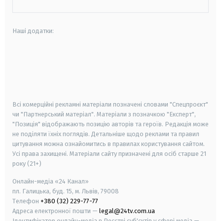
Наші додатки:
android
apple
smart tv
samsung smart tv
Всі комерційні рекламні матеріали позначені словами "Спецпроєкт"
чи "Партнерський матеріал". Матеріали з позначкою "Експерт",
"Позиція" відображають позицію авторів та героїв. Редакція може
не поділяти їхніх поглядів. Детальніше щодо реклами та правил
цитування можна ознайомитись в правилах користування сайтом.
Усі права захищені.
Матеріали сайту призначені для осіб старше
21
року (21+)
Онлайн-медіа «24 Канал»
пл. Галицька, буд. 15, м. Львів, 79008
Телефон
+380 (32) 229-77-77
Адреса електронної пошти —
legal@24tv.com.ua
Ідентифікатор онлайн-медіа в Реєстрі суб'єктів у сфері медіа —