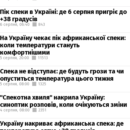
Пік спеки в Україні: де 6 серпня пригріє до
+38 градусів
6 серпня,
06:40
843
На Україну чекає пік африканської спеки:
коли температури стануть
комфортнішими
5 серпня,
20:00
11513
Спека не відступає: де будуть грози та чи
опуститься температура цього тижня
5 серпня,
08:00
1325
"Спекотна хвиля" накрила Україну:
синоптик розповів, коли очікуються зміни
4 серпня,
08:00
2351
Україну накриває африканська спека: де