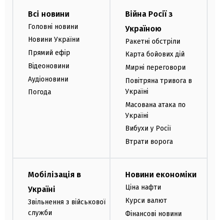
Всі новини
Війна Росії з
Головні новини
Україною
Новини України
Ракетні обстріли
Прямий ефір
Карта бойових дій
Відеоновини
Мирні переговори
Аудіоновини
Повітряна тривога в
Україні
Погода
Масована атака по
Україні
Вибухи у Росії
Втрати ворога
Мобілізація в
Новини економіки
Ціна нафти
Україні
Курси валют
Звільнення з військової
служби
Фінансові новини