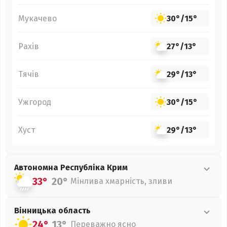
Мукачево
30°
/
15°
Рахів
27°
/
13°
Тячів
29°
/
13°
Ужгород
30°
/
15°
Хуст
29°
/
13°
Автономна Республіка Крим
33°
20°
Мінлива хмарність, зливи
Вінницька
область
24°
13°
Переважно ясно