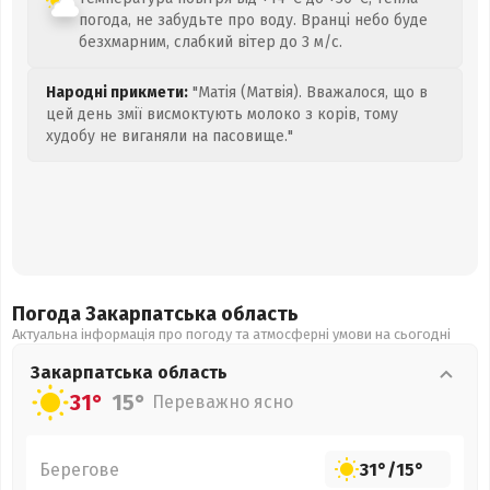
погода, не забудьте про воду. Вранці небо буде
безхмарним, слабкий вітер до 3 м/с.
Народні прикмети:
"Матія (Матвія). Вважалося, що в
цей день змії висмоктують молоко з корів, тому
худобу не виганяли на пасовище."
Погода Закарпатська
область
Актуальна інформація про погоду та атмосферні умови на сьогодні
Закарпатська
область
31°
15°
Переважно ясно
Берегове
31°
/
15°