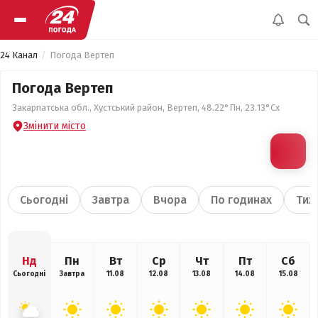
24 Канал
Погода Вертеп
Погода Вертеп
Закарпатська обл., Хустський район, Вертеп, 48.22°Пн, 23.13°Сх
Змінити місто
Сьогодні
Завтра
Вчора
По годинах
Тиж
Нд
Пн
Вт
Ср
Чт
Пт
Сб
Сьогодні
Завтра
11.08
12.08
13.08
14.08
15.08