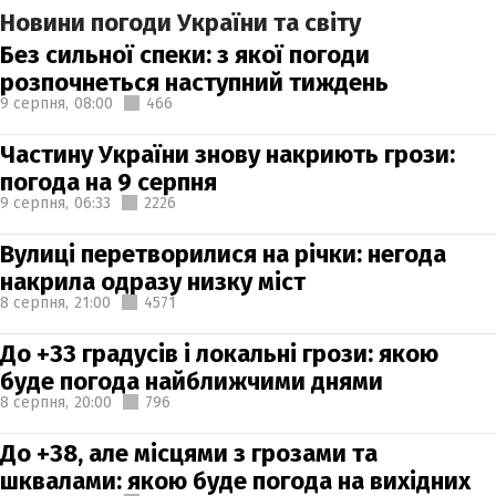
Новини погоди України та світу
Без сильної спеки: з якої погоди
розпочнеться наступний тиждень
9 серпня,
08:00
466
Частину України знову накриють грози:
погода на 9 серпня
9 серпня,
06:33
2226
Вулиці перетворилися на річки: негода
накрила одразу низку міст
8 серпня,
21:00
4571
До +33 градусів і локальні грози: якою
буде погода найближчими днями
8 серпня,
20:00
796
До +38, але місцями з грозами та
шквалами: якою буде погода на вихідних