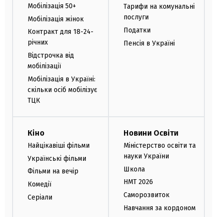
Мобілізація 50+
Тарифи на комунальні
послуги
Мобілізація жінок
Податки
Контракт для 18-24-
річних
Пенсія в Україні
Відстрочка від
мобілізації
Мобілізація в Україні:
скільки осіб мобілізує
ТЦК
Кіно
Новини Освіти
Найцікавіші фільми
Міністерство освіти та
науки України
Українські фільми
Школа
Фільми на вечір
НМТ 2026
Комедії
Саморозвиток
Серіали
Навчання за кордоном