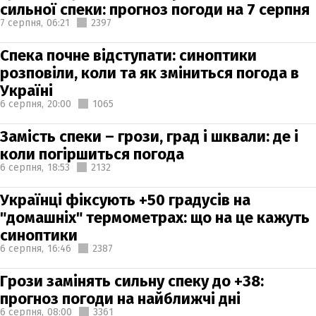
сильної спеки: прогноз погоди на 7 серпня
7 серпня,
06:21
2397
Спека почне відступати: синоптики
розповіли, коли та як зміниться погода в
Україні
6 серпня,
20:00
1065
Замість спеки – грози, град і шквали: де і
коли погіршиться погода
6 серпня,
18:53
2132
Українці фіксують +50 градусів на
"домашніх" термометрах: що на це кажуть
синоптики
6 серпня,
16:46
2387
Грози замінять сильну спеку до +38:
прогноз погоди на найближчі дні
6 серпня,
08:00
3361