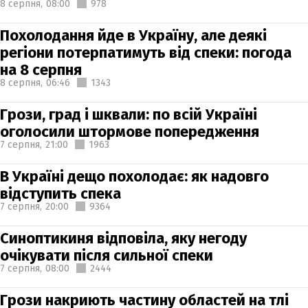
8 серпня,
08:00
978
Похолодання йде в Україну, але деякі
регіони потерпатимуть від спеки: погода
на 8 серпня
8 серпня,
06:46
1343
Грози, град і шквали: по всій Україні
оголосили штормове попередження
7 серпня,
21:00
1963
В Україні дещо похолодає: як надовго
відступить спека
7 серпня,
20:00
9364
Синоптикиня відповіла, яку негоду
очікувати після сильної спеки
7 серпня,
08:00
2444
Грози накриють частину областей на тлі