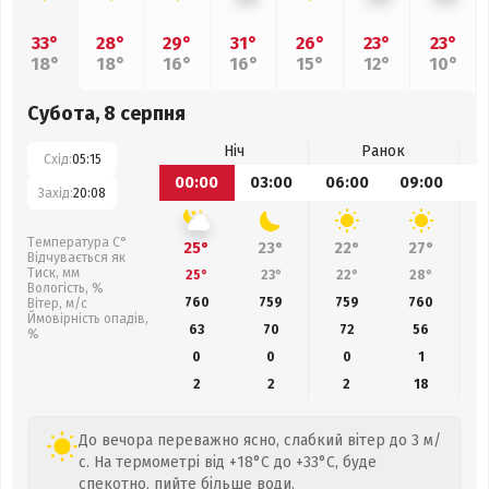
33°
28°
29°
31°
26°
23°
23°
18°
18°
16°
16°
15°
12°
10°
Субота, 8 серпня
Ніч
Ранок
Схід:
05:15
00:00
03:00
06:00
09:00
1
Захід:
20:08
Температура С°
25°
23°
22°
27°
Відчувається як
Тиск, мм
25°
23°
22°
28°
Вологість, %
760
759
759
760
Вітер, м/с
Ймовірність опадів,
63
70
72
56
%
0
0
0
1
2
2
2
18
До вечора переважно ясно, слабкий вітер до 3 м/
с. На термометрі від +18°C до +33°C, буде
спекотно, пийте більше води.