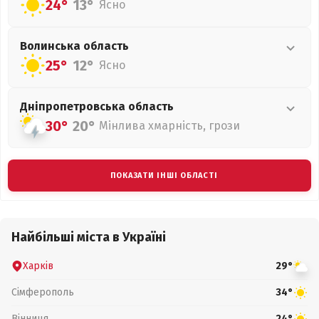
24°
13°
Ясно
Волинська
область
25°
12°
Ясно
Дніпропетровська
область
30°
20°
Мінлива хмарність, грози
ПОКАЗАТИ ІНШІ ОБЛАСТІ
Найбільші міста в Україні
Харків
29°
Сімферополь
34°
Вінниця
24°