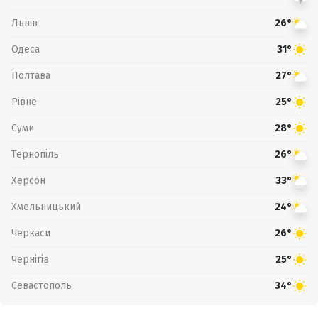
Львів
26°
Одеса
31°
Полтава
27°
Рівне
25°
Суми
28°
Тернопіль
26°
Херсон
33°
Хмельницький
24°
Черкаси
26°
Чернігів
25°
Севастополь
34°