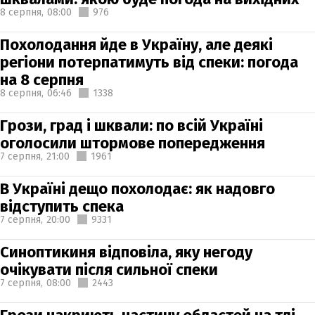
8 серпня,
08:00
976
Похолодання йде в Україну, але деякі
регіони потерпатимуть від спеки: погода
на 8 серпня
8 серпня,
06:46
1338
Грози, град і шквали: по всій Україні
оголосили штормове попередження
7 серпня,
21:00
1961
В Україні дещо похолодає: як надовго
відступить спека
7 серпня,
20:00
9331
Синоптикиня відповіла, яку негоду
очікувати після сильної спеки
7 серпня,
08:00
2443