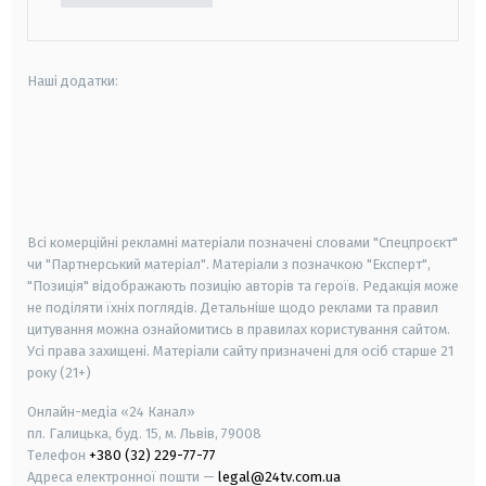
Наші додатки:
android
apple
smart tv
samsung smart tv
Всі комерційні рекламні матеріали позначені словами "Спецпроєкт"
чи "Партнерський матеріал". Матеріали з позначкою "Експерт",
"Позиція" відображають позицію авторів та героїв. Редакція може
не поділяти їхніх поглядів. Детальніше щодо реклами та правил
цитування можна ознайомитись в правилах користування сайтом.
Усі права захищені.
Матеріали сайту призначені для осіб старше
21
року (21+)
Онлайн-медіа «24 Канал»
пл. Галицька, буд. 15, м. Львів, 79008
Телефон
+380 (32) 229-77-77
Адреса електронної пошти —
legal@24tv.com.ua