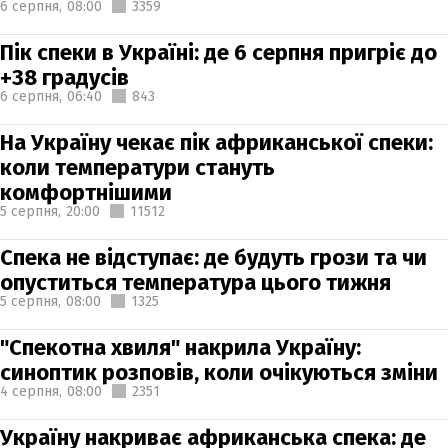
6 серпня,
08:00
3359
Пік спеки в Україні: де 6 серпня пригріє до
+38 градусів
6 серпня,
06:40
843
На Україну чекає пік африканської спеки:
коли температури стануть
комфортнішими
5 серпня,
20:00
11512
Спека не відступає: де будуть грози та чи
опуститься температура цього тижня
5 серпня,
08:00
1325
"Спекотна хвиля" накрила Україну:
синоптик розповів, коли очікуються зміни
4 серпня,
08:00
2351
Україну накриває африканська спека: де