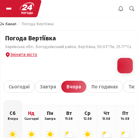
24 Канал
Погода Вертіївка
Погода Вертіївка
Харківська обл., Богодухівський район, Вертіївка, 50.03°Пн, 35.77°Сх
Змінити місто
Сьогодні
Завтра
Вчора
По годинах
Тиж
Сб
Нд
Пн
Вт
Ср
Чт
Пт
Вчора
Сьогодні
Завтра
11.08
12.08
13.08
14.08