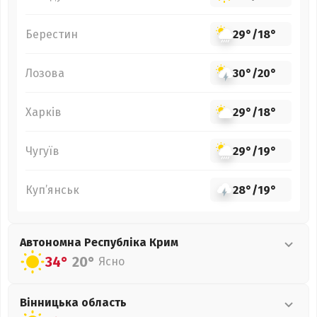
Берестин
29°
/
18°
Лозова
30°
/
20°
Харків
29°
/
18°
Чугуїв
29°
/
19°
Куп’янськ
28°
/
19°
Автономна Республіка Крим
34°
20°
Ясно
Вінницька
область