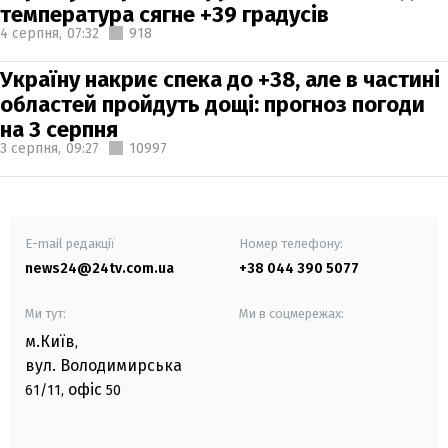
температура сягне +39 градусів
4 серпня,
07:32
918
Україну накриє спека до +38, але в частині
областей пройдуть дощі: прогноз погоди
на 3 серпня
3 серпня,
09:27
10997
E-mail редакції
Номер телефону:
news24@24tv.com.ua
+38 044 390 5077
Ми тут:
Ми в соцмережах:
м.Київ
,
вул. Володимирська
офіс
61/11,
50