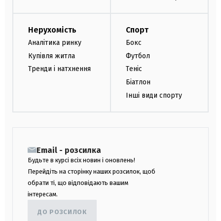
Нерухомість
Спорт
Аналітика ринку
Бокс
Купівля житла
Футбол
Тренди і натхнення
Теніс
Біатлон
Інші види спорту
Email - розсилка
Будьте в курсі всіх новин і оновлень!
Перейдіть на сторінку наших розсилок, щоб
обрати ті, що відповідають вашим
інтересам.
ДО РОЗСИЛОК