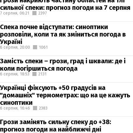
Грози накриють частину областей на тлі
сильної спеки: прогноз погоди на 7 серпня
7 серпня,
06:21
2397
Спека почне відступати: синоптики
розповіли, коли та як зміниться погода в
Україні
6 серпня,
20:00
1061
Замість спеки – грози, град і шквали: де і
коли погіршиться погода
6 серпня,
18:53
2131
Українці фіксують +50 градусів на
"домашніх" термометрах: що на це кажуть
синоптики
6 серпня,
16:46
2383
Грози замінять сильну спеку до +38:
прогноз погоди на найближчі дні