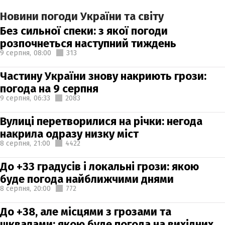
Новини погоди України та світу
Без сильної спеки: з якої погоди
розпочнеться наступний тиждень
9 серпня,
08:00
313
Частину України знову накриють грози:
погода на 9 серпня
9 серпня,
06:33
2083
Вулиці перетворилися на річки: негода
накрила одразу низку міст
8 серпня,
21:00
4422
До +33 градусів і локальні грози: якою
буде погода найближчими днями
8 серпня,
20:00
772
До +38, але місцями з грозами та
шквалами: якою буде погода на вихідних