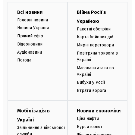
Всі новини
Війна Росії з
Головні новини
Україною
Новини України
Ракетні обстріли
Прямий ефір
Карта бойових дій
Відеоновини
Мирні переговори
Аудіоновини
Повітряна тривога в
Україні
Погода
Масована атака по
Україні
Вибухи у Росії
Втрати ворога
Мобілізація в
Новини економіки
Ціна нафти
Україні
Курси валют
Звільнення з військової
служби
Фінансові новини