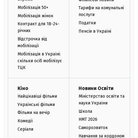
Мобілізація 50+
Тарифи на комунальні
послуги
Мобілізація жінок
Податки
Контракт для 18-24-
річних
Пенсія в Україні
Відстрочка від
мобілізації
Мобілізація в Україні:
скільки осіб мобілізує
ТЦК
Кіно
Новини Освіти
Найцікавіші фільми
Міністерство освіти та
науки України
Українські фільми
Школа
Фільми на вечір
НМТ 2026
Комедії
Саморозвиток
Серіали
Навчання за кордоном