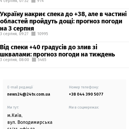
4 серпня,
07:32
914
Україну накриє спека до +38, але в частині
областей пройдуть дощі: прогноз погоди
на 3 серпня
3 серпня,
09:27
10995
Від спеки +40 градусів до злив зі
шквалами: прогноз погоди на тиждень
3 серпня,
08:00
5465
E-mail редакції
Номер телефону:
news24@24tv.com.ua
+38 044 390 5077
Ми тут:
Ми в соцмережах:
м.Київ
,
вул. Володимирська