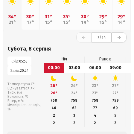
34°
30°
31°
35°
30°
29°
29°
21°
17°
15°
15°
19°
15°
14°
7
/14
Субота, 8 серпня
Ніч
Ранок
Схід:
05:53
00:00
03:00
06:00
09:00
1
Захід:
20:24
Температура С°
26°
24°
23°
27°
Відчувається як
Тиск, мм
26°
24°
23°
27°
Вологість, %
758
758
758
759
Вітер, м/с
Ймовірність опадів,
46
63
77
69
%
2
3
4
5
2
2
2
2