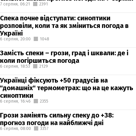
7 серпня,
06:21
2391
Спека почне відступати: синоптики
розповіли, коли та як зміниться погода в
Україні
6 серпня,
20:00
1048
Замість спеки – грози, град і шквали: де і
коли погіршиться погода
6 серпня,
18:53
2129
Українці фіксують +50 градусів на
"домашніх" термометрах: що на це кажуть
синоптики
6 серпня,
16:46
2355
Грози замінять сильну спеку до +38:
прогноз погоди на найближчі дні
6 серпня,
08:00
3357