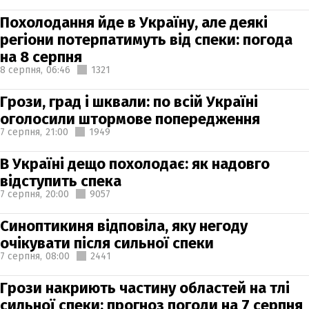
Похолодання йде в Україну, але деякі
регіони потерпатимуть від спеки: погода
на 8 серпня
8 серпня,
06:46
1321
Грози, град і шквали: по всій Україні
оголосили штормове попередження
7 серпня,
21:00
1949
В Україні дещо похолодає: як надовго
відступить спека
7 серпня,
20:00
9057
Синоптикиня відповіла, яку негоду
очікувати після сильної спеки
7 серпня,
08:00
2441
Грози накриють частину областей на тлі
сильної спеки: прогноз погоди на 7 серпня