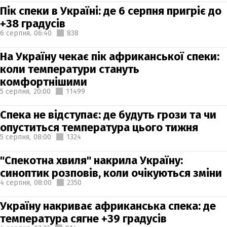
Пік спеки в Україні: де 6 серпня пригріє до
+38 градусів
6 серпня,
06:40
838
На Україну чекає пік африканської спеки:
коли температури стануть
комфортнішими
5 серпня,
20:00
11499
Спека не відступає: де будуть грози та чи
опуститься температура цього тижня
5 серпня,
08:00
1324
"Спекотна хвиля" накрила Україну:
синоптик розповів, коли очікуються зміни
4 серпня,
08:00
2350
Україну накриває африканська спека: де
температура сягне +39 градусів