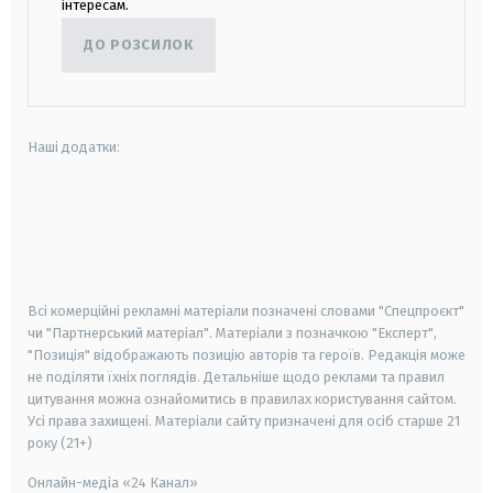
інтересам.
ДО РОЗСИЛОК
Наші додатки:
android
apple
smart tv
samsung smart tv
Всі комерційні рекламні матеріали позначені словами "Спецпроєкт"
чи "Партнерський матеріал". Матеріали з позначкою "Експерт",
"Позиція" відображають позицію авторів та героїв. Редакція може
не поділяти їхніх поглядів. Детальніше щодо реклами та правил
цитування можна ознайомитись в правилах користування сайтом.
Усі права захищені.
Матеріали сайту призначені для осіб старше
21
року (21+)
Онлайн-медіа «24 Канал»