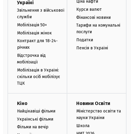
Ціна нафти
Україні
Курси валют
Звільнення з військової
служби
Фінансові новини
Мобілізація 50+
Тарифи на комунальні
послуги
Мобілізація жінок
Податки
Контракт для 18-24-
річних
Пенсія в Україні
Відстрочка від
мобілізації
Мобілізація в Україні:
скільки осіб мобілізує
ТЦК
Кіно
Новини Освіти
Найцікавіші фільми
Міністерство освіти та
науки України
Українські фільми
Школа
Фільми на вечір
НМТ 2026