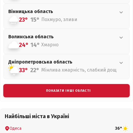
Вінницька
область
23°
15°
Похмуро, зливи
Волинська
область
24°
14°
Хмарно
Дніпропетровська
область
33°
22°
Мінлива хмарність, слабкий дощ
ПОКАЗАТИ ІНШІ ОБЛАСТІ
Найбільші міста в Україні
Одеса
36°