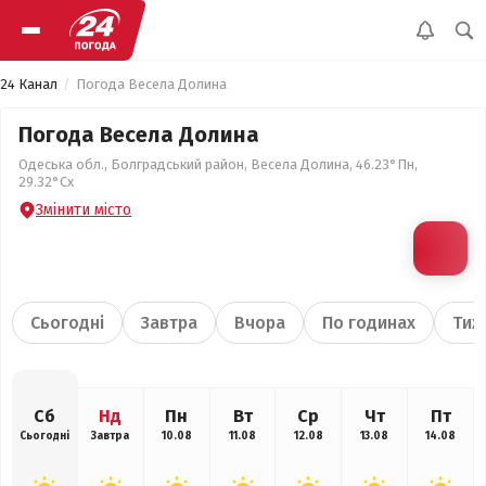
24 Канал
Погода Весела Долина
Погода Весела Долина
Одеська обл., Болградський район, Весела Долина, 46.23°Пн,
29.32°Сх
Змінити місто
Сьогодні
Завтра
Вчора
По годинах
Тиж
Сб
Нд
Пн
Вт
Ср
Чт
Пт
Сьогодні
Завтра
10.08
11.08
12.08
13.08
14.08