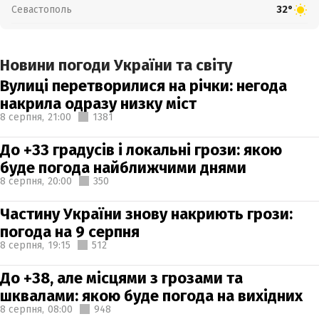
Севастополь
32°
Новини погоди України та світу
Вулиці перетворилися на річки: негода
накрила одразу низку міст
8 серпня,
21:00
1381
До +33 градусів і локальні грози: якою
буде погода найближчими днями
8 серпня,
20:00
350
Частину України знову накриють грози:
погода на 9 серпня
8 серпня,
19:15
512
До +38, але місцями з грозами та
шквалами: якою буде погода на вихідних
8 серпня,
08:00
948