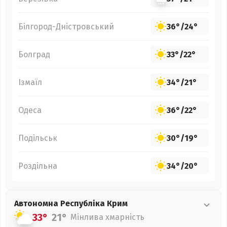
Білгород-Дністровський
36°
/
24°
Болград
33°
/
22°
Ізмаїл
34°
/
21°
Одеса
36°
/
22°
Подільськ
30°
/
19°
Роздільна
34°
/
20°
Автономна Республіка Крим
33°
21°
Мінлива хмарність