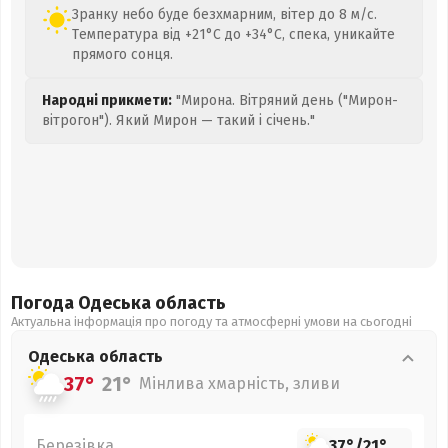
Зранку небо буде безхмарним, вітер до 8 м/с.
Температура від +21°C до +34°C, спека, уникайте
прямого сонця.
Народні прикмети:
"Мирона. Вітряний день ("Мирон-
вітрогон"). Який Мирон — такий і січень."
Погода Одеська
область
Актуальна інформація про погоду та атмосферні умови на сьогодні
Одеська
область
37°
21°
Мінлива хмарність, зливи
Березівка
37°
/
21°