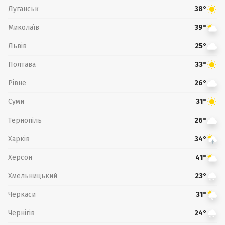
Луганськ
38°
Миколаїв
39°
Львів
25°
Полтава
33°
Рівне
26°
Суми
31°
Тернопіль
26°
Харків
34°
Херсон
41°
Хмельницький
23°
Черкаси
31°
Чернігів
24°