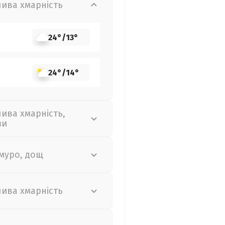
лива хмарність
24°
/
13°
24°
/
14°
лива хмарність,
зи
муро, дощ
лива хмарність