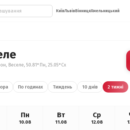
Київ
Львів
Вінниця
Хмельницький
еле
н, Веселе, 50.81°Пн, 25.05°Сх
ора
По годинах
Тиждень
10 днів
2 тижні
Пн
Вт
Ср
10.08
11.08
12.08
1