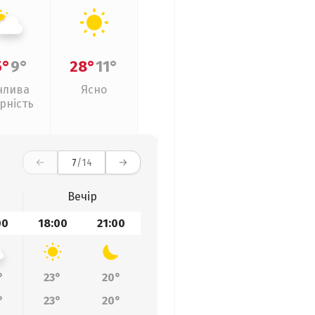
5°
9°
28°
11°
нлива
Ясно
рність
7
/14
Вечір
00
18:00
21:00
°
23°
20°
°
23°
20°