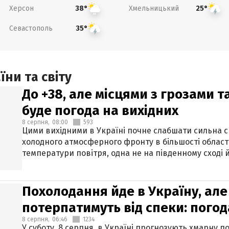
Херсон
Хмельницький
38°
25°
Севастополь
35°
ни та світу
До +38, але місцями з грозами 
буде погода на вихідних
8 серпня,
08:00
593
Цими вихідними в Україні почне слабшати сильна 
холодного атмосферного фронту в більшості област
температури повітря, одна не на південному сході й
Похолодання йде в Україну, але
потерпатимуть від спеки: погод
8 серпня,
06:46
1234
У суботу, 8 серпня, в Україні прогнозують хмарну п