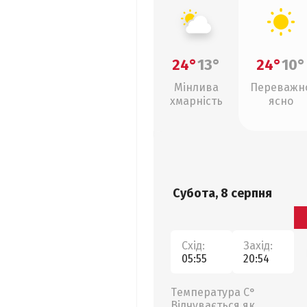
24°
13°
24°
10°
Мінлива
Переважн
хмарність
ясно
Субота, 8 серпня
Схід:
Захід:
05:55
20:54
Температура С°
Відчувається як