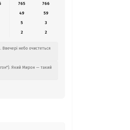
5
765
766
49
59
5
3
2
2
о. Ввечері небо очистеться
гон"). Який Мирон — такий