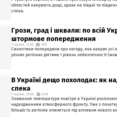
областей накриють дощі, однак на півдні та півден
спека.
Грози, град і шквали: по всій У
штормове попередження
7 серпня,
21:00
1875
Синоптики попередили про негоду, яка накриє усі об
різних регіонах діятиме І рівень небезпечності (жов
В Україні дещо похолодає: як н
спека
7 серпня,
20:00
6470
Зниження температури повітря в Україні розпочалос
надходженням атмосферного фронту. Уже з початку
більшість регіонів опиняться під впливом нового а