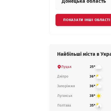
Донецька
область
ПОКАЗАТИ ІНШІ ОБЛАСТІ
Найбільші міста в Укра
Луцьк
25°
Дніпро
36°
Запоріжжя
36°
Луганськ
38°
Полтава
35°