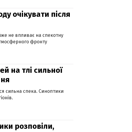
оду очікувати після
айже не впливає на спекотну
атмосферного фронту
й на тлі сильної
пня
ься сильна спека. Синоптики
іонів.
ики розповіли,