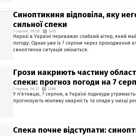
Синоптикиня відповіла, яку нег
сильної спеки
7 серпня,
08:00
2435
Наразі в Україні переважає слабкий вітер, який м
погоду. Однак уже із 7 серпня через проходження 
синоптична ситуація зміниться.
Грози накриють частину областе
спеки: прогноз погоди на 7 сер
7 серпня,
06:21
2388
У п'ятницю, 7 серпня, в Україні подекуди утримаєт
прогнозують мінливу хмарність та опади у низці рег
Спека почне відступати: синопт