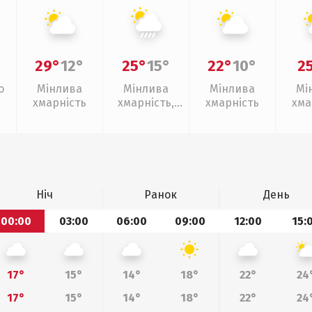
29°
12°
25°
15°
22°
10°
2
о
Мінлива
Мінлива
Мінлива
Мі
хмарність
хмарність,
хмарність
хма
зливи
Ніч
Ранок
День
00:00
03:00
06:00
09:00
12:00
15:
17°
15°
14°
18°
22°
24
17°
15°
14°
18°
22°
24