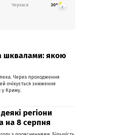
Черкаси
30°
та шквалами: якою
спека. Через проходження
ей очікується зниження
 у Криму.
 деякі регіони
а на 8 серпня
огоду з проясненнями. Більшість