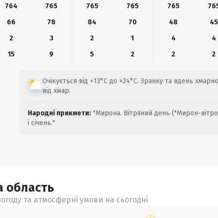
764
765
765
765
765
76
66
78
84
70
48
45
2
3
2
1
4
4
15
9
5
2
2
2
Очікується від +13°C до +24°C. Зранку та вдень хмарн
від хмар.
Народні прикмети:
"Мирона. Вітряний день ("Мирон-вітро
і січень."
а
область
огоду та атмосферні умови на сьогодні