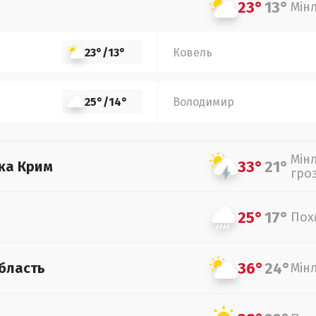
23°
13°
Мін
23°
/
13°
Ковель
25°
/
14°
Володимир
Мін
33°
21°
ка Крим
гро
25°
17°
Пох
36°
24°
бласть
Мін