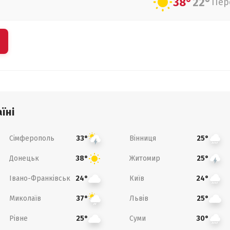
38°
22°
Пер
їні
Сімферополь
Вінниця
33°
25°
Донецьк
Житомир
38°
25°
Івано-Франківськ
Київ
24°
24°
Миколаїв
Львів
37°
25°
Рівне
Суми
25°
30°