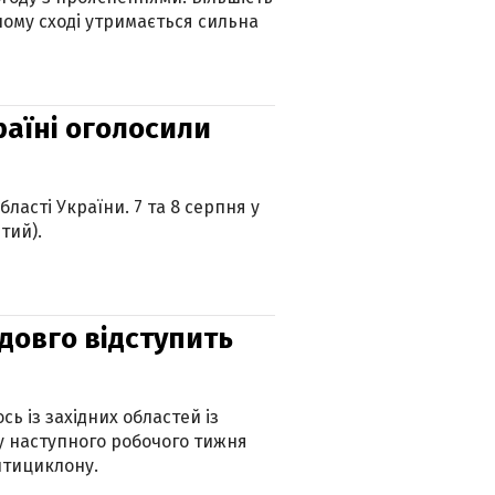
ному сході утримається сильна
країні оголосили
ласті України. 7 та 8 серпня у
тий).
адовго відступить
ь із західних областей із
 наступного робочого тижня
нтициклону.