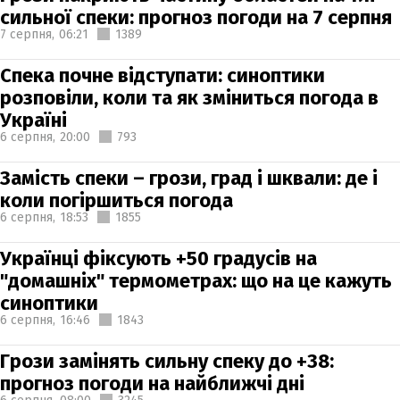
сильної спеки: прогноз погоди на 7 серпня
7 серпня,
06:21
1389
Спека почне відступати: синоптики
розповіли, коли та як зміниться погода в
Україні
6 серпня,
20:00
793
Замість спеки – грози, град і шквали: де і
коли погіршиться погода
6 серпня,
18:53
1855
Українці фіксують +50 градусів на
"домашніх" термометрах: що на це кажуть
синоптики
6 серпня,
16:46
1843
Грози замінять сильну спеку до +38:
прогноз погоди на найближчі дні