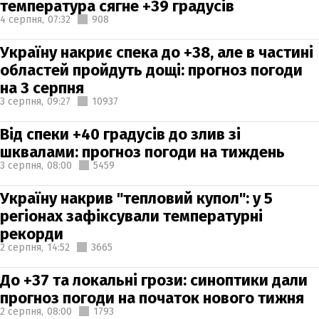
температура сягне +39 градусів
4 серпня,
07:32
908
Україну накриє спека до +38, але в частині
областей пройдуть дощі: прогноз погоди
на 3 серпня
3 серпня,
09:27
10937
Від спеки +40 градусів до злив зі
шквалами: прогноз погоди на тиждень
3 серпня,
08:00
5459
Україну накрив "тепловий купол": у 5
регіонах зафіксували температурні
рекорди
2 серпня,
14:52
3665
До +37 та локальні грози: синоптики дали
прогноз погоди на початок нового тижня
2 серпня,
08:00
1793