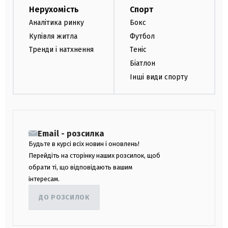
Нерухомість
Спорт
Аналітика ринку
Бокс
Купівля житла
Футбол
Тренди і натхнення
Теніс
Біатлон
Інші види спорту
Email - розсилка
Будьте в курсі всіх новин і оновлень!
Перейдіть на сторінку наших розсилок, щоб
обрати ті, що відповідають вашим
інтересам.
ДО РОЗСИЛОК