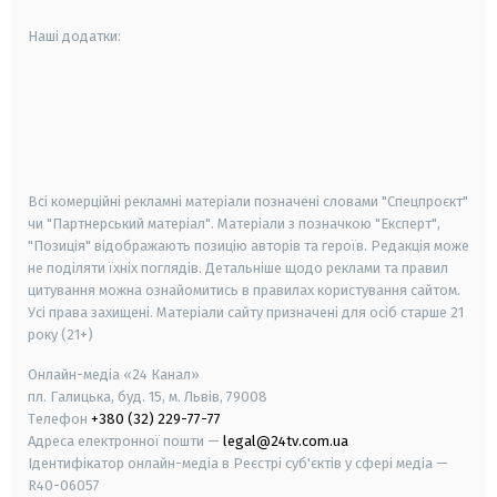
Наші додатки:
android
apple
smart tv
samsung smart tv
Всі комерційні рекламні матеріали позначені словами "Спецпроєкт"
чи "Партнерський матеріал". Матеріали з позначкою "Експерт",
"Позиція" відображають позицію авторів та героїв. Редакція може
не поділяти їхніх поглядів. Детальніше щодо реклами та правил
цитування можна ознайомитись в правилах користування сайтом.
Усі права захищені.
Матеріали сайту призначені для осіб старше
21
року (21+)
Онлайн-медіа «24 Канал»
пл. Галицька, буд. 15, м. Львів, 79008
Телефон
+380 (32) 229-77-77
Адреса електронної пошти —
legal@24tv.com.ua
Ідентифікатор онлайн-медіа в Реєстрі суб'єктів у сфері медіа —
R40-06057