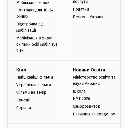
послуги
Мобілізація жінок
Податки
Контракт для 18-24-
річних
Пенсія в Україні
Відстрочка від
мобілізації
Мобілізація в Україні:
скільки осіб мобілізує
ТЦК
Кіно
Новини Освіти
Найцікавіші фільми
Міністерство освіти та
науки України
Українські фільми
Школа
Фільми на вечір
НМТ 2026
Комедії
Саморозвиток
Серіали
Навчання за кордоном