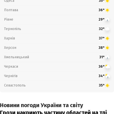
Одеса
35°
Полтава
36°
Рівне
29°
Тернопіль
32°
Харків
37°
Херсон
38°
Хмельницький
31°
Черкаси
36°
Чернігів
34°
Севастополь
35°
Новини погоди України та світу
Грози накриють частину областей на тлі