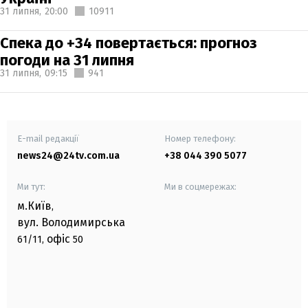
31 липня,
20:00
10911
Спека до +34 повертається: прогноз
погоди на 31 липня
31 липня,
09:15
941
E-mail редакції
Номер телефону:
news24@24tv.com.ua
+38 044 390 5077
Ми тут:
Ми в соцмережах:
м.Київ
,
вул. Володимирська
офіс
61/11,
50