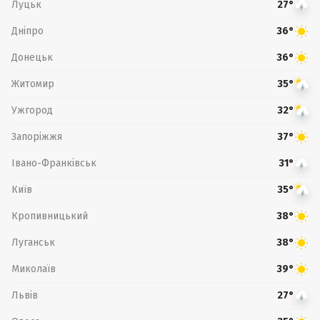
Луцьк
27°
Дніпро
36°
Донецьк
36°
Житомир
35°
Ужгород
32°
Запоріжжя
37°
Івано-Франківськ
31°
Київ
35°
Кропивницький
38°
Луганськ
38°
Миколаїв
39°
Львів
27°