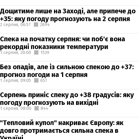
Дощитиме лише на Заході, але припече до
+35: яку погоду прогнозують на 2 серпня
2 серпня,
06:57
2694
Спека на початку серпня: чи поб'є вона
рекордні показники температури
1 серпня,
20:00
1539
Без опадів, але із сильною спекою до +37:
прогноз погоди на 1 серпня
1 серпня,
09:05
657
Серпень приніс спеку до +38 градусів: яку
погоду прогнозують на вихідні
1 серпня,
08:00
844
"Тепловий купол" накриває Європу: як
довго протримається сильна спека в
Україні