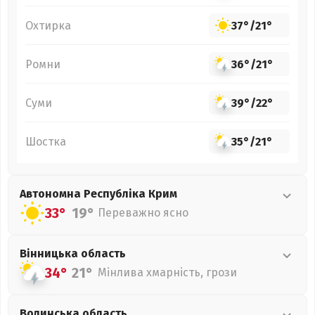
Охтирка
37°
/
21°
Ромни
36°
/
21°
Суми
39°
/
22°
Шостка
35°
/
21°
Автономна Республіка Крим
33°
19°
Переважно ясно
Вінницька
область
34°
21°
Мінлива хмарність, грози
Волинська
область