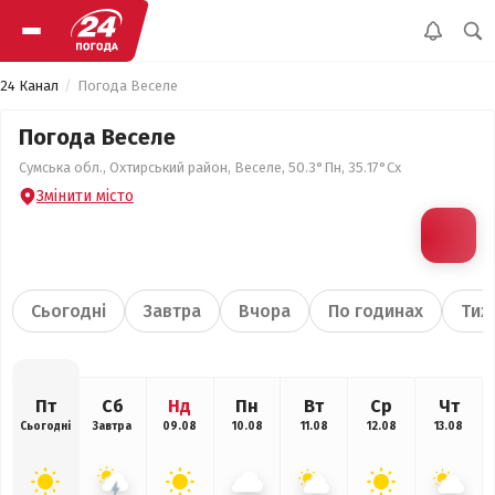
24 Канал
Погода Веселе
Погода Веселе
Сумська обл., Охтирський район, Веселе, 50.3°Пн, 35.17°Сх
Змінити місто
Сьогодні
Завтра
Вчора
По годинах
Тиж
Пт
Сб
Нд
Пн
Вт
Ср
Чт
Сьогодні
Завтра
09.08
10.08
11.08
12.08
13.08