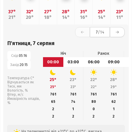
37°
32°
27°
28°
31°
25°
23°
21°
20°
18°
14°
16°
14°
11°
7
/14
П'ятниця, 7 серпня
Ніч
Ранок
Схід:
05:16
00:00
03:00
06:00
09:00
1
Захід:
20:15
Температура С°
25°
23°
22°
28°
Відчувається як
Тиск, мм
25°
23°
22°
29°
Вологість, %
761
761
761
761
Вітер, м/с
Ймовірність опадів,
65
74
80
62
%
2
1
0
1
2
2
2
2
На термометрі від +21°C до +37°C, висока