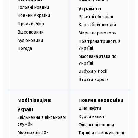
Головні новини
Україною
Новини України
Ракетні обстріли
Прямий ефір
Карта бойових дій
Відеоновини
Мирні переговори
Аудіоновини
Повітряна тривога в
Україні
Погода
Масована атака по
Україні
Вибухи у Росії
Втрати ворога
Мобілізація в
Новини економіки
Ціна нафти
Україні
Курси валют
Звільнення з військової
служби
Фінансові новини
Мобілізація 50+
Тарифи на комунальні