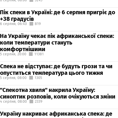
6 серпня,
08:00
3245
Пік спеки в Україні: де 6 серпня пригріє до
+38 градусів
6 серпня,
06:40
819
На Україну чекає пік африканської спеки:
коли температури стануть
комфортнішими
5 серпня,
20:00
11381
Спека не відступає: де будуть грози та чи
опуститься температура цього тижня
5 серпня,
08:00
1305
"Спекотна хвиля" накрила Україну:
синоптик розповів, коли очікуються зміни
4 серпня,
08:00
2339
Україну накриває африканська спека: де