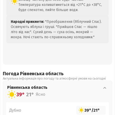
Температура коливатиметься від +21°C до +38°C,
буде спекотно, пийте більше води.
Народні прикмети:
"Преображення (Яблучний Спас).
Освячують яблука і груші. "Прийшов Спас — пішло
літо від нас". Сухий день — суха осінь, мокрий —
мокра. Ночі стають по-справжньому холодними."
Погода Рівненська
область
Актуальна інформація про погоду та атмосферні умови на сьогодні
Рівненська
область
39°
21°
Ясно
Дубно
39°
/
21°