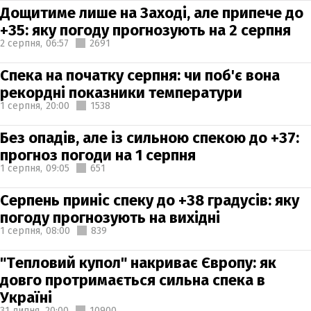
Дощитиме лише на Заході, але припече до
+35: яку погоду прогнозують на 2 серпня
2 серпня,
06:57
2691
Спека на початку серпня: чи поб'є вона
рекордні показники температури
1 серпня,
20:00
1538
Без опадів, але із сильною спекою до +37:
прогноз погоди на 1 серпня
1 серпня,
09:05
651
Серпень приніс спеку до +38 градусів: яку
погоду прогнозують на вихідні
1 серпня,
08:00
839
"Тепловий купол" накриває Європу: як
довго протримається сильна спека в
Україні
31 липня,
20:00
10900