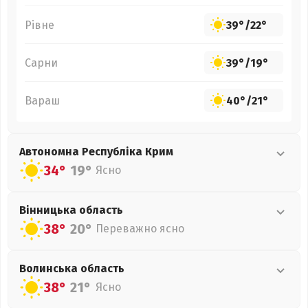
Рівне
39°
/
22°
Сарни
39°
/
19°
Вараш
40°
/
21°
Автономна Республіка Крим
34°
19°
Ясно
Вінницька
область
38°
20°
Переважно ясно
Волинська
область
38°
21°
Ясно