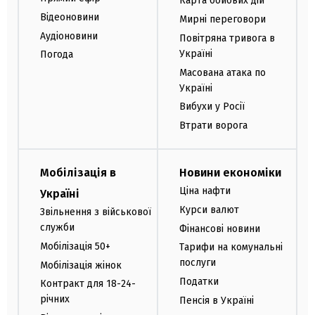
Карта бойових дій
Відеоновини
Мирні переговори
Аудіоновини
Повітряна тривога в
Україні
Погода
Масована атака по
Україні
Вибухи у Росії
Втрати ворога
Мобілізація в
Новини економіки
Ціна нафти
Україні
Курси валют
Звільнення з військової
служби
Фінансові новини
Мобілізація 50+
Тарифи на комунальні
послуги
Мобілізація жінок
Податки
Контракт для 18-24-
річних
Пенсія в Україні