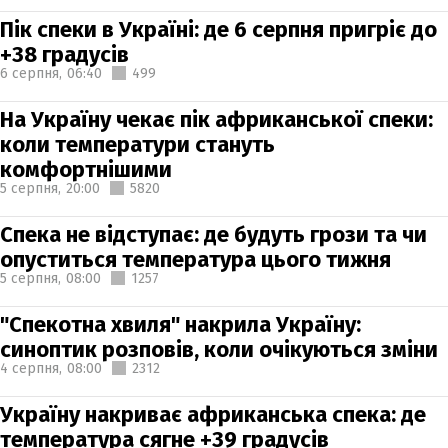
Пік спеки в Україні: де 6 серпня пригріє до
+38 градусів
6 серпня,
06:40
499
На Україну чекає пік африканської спеки:
коли температури стануть
комфортнішими
5 серпня,
20:00
5820
Спека не відступає: де будуть грози та чи
опуститься температура цього тижня
5 серпня,
08:00
1257
"Спекотна хвиля" накрила Україну:
синоптик розповів, коли очікуються зміни
4 серпня,
08:00
2312
Україну накриває африканська спека: де
температура сягне +39 градусів