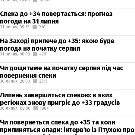
Спека до +34 повертається: прогноз
погоди на 31 липня
31 липня,
09:15
910
На Заході припече до +35: якою буде
погода на початку серпня
31 липня,
08:00
426
Чи дощитиме на початку серпня під час
повернення спеки
30 липня,
20:00
2315
Липень завершиться спекою: в яких
регіонах знову пригріє до +33 градусів
30 липня,
08:00
1884
Чи повернеться спека до +35 та коли
припиняться опади: інтерв'ю із Птухою про