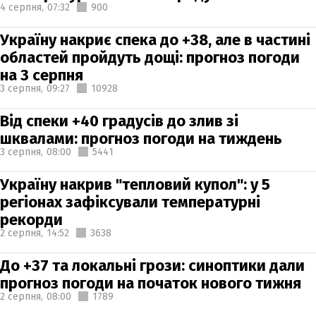
4 серпня,
07:32
900
Україну накриє спека до +38, але в частині
областей пройдуть дощі: прогноз погоди
на 3 серпня
3 серпня,
09:27
10928
Від спеки +40 градусів до злив зі
шквалами: прогноз погоди на тиждень
3 серпня,
08:00
5441
Україну накрив "тепловий купол": у 5
регіонах зафіксували температурні
рекорди
2 серпня,
14:52
3638
До +37 та локальні грози: синоптики дали
прогноз погоди на початок нового тижня
2 серпня,
08:00
1789