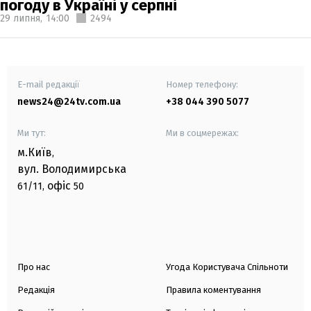
погоду в Україні у серпні
29 липня,
14:00
2494
E-mail редакції
Номер телефону:
news24@24tv.com.ua
+38 044 390 5077
Ми тут:
Ми в соцмережах:
м.Київ
,
вул. Володимирська
офіс
61/11,
50
Про нас
Угода Користувача Спільноти
Редакція
Правила коментування