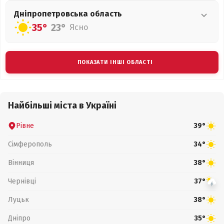
Дніпропетровська
область
35°
23°
Ясно
ПОКАЗАТИ ІНШІ ОБЛАСТІ
Найбільші міста в Україні
Рівне
39°
Сімферополь
34°
Вінниця
38°
Чернівці
37°
Луцьк
38°
Дніпро
35°