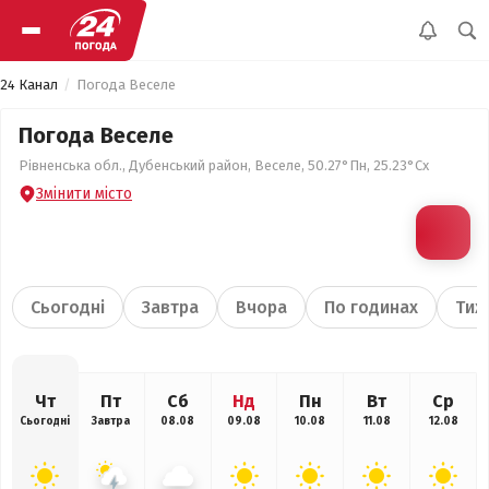
24 Канал
Погода Веселе
Погода Веселе
Рівненська обл., Дубенський район, Веселе, 50.27°Пн, 25.23°Сх
Змінити місто
Сьогодні
Завтра
Вчора
По годинах
Тиж
Чт
Пт
Сб
Нд
Пн
Вт
Ср
Сьогодні
Завтра
08.08
09.08
10.08
11.08
12.08