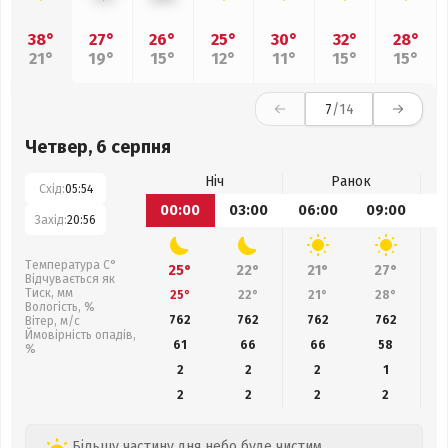
38°
27°
26°
25°
30°
32°
28°
21°
19°
15°
12°
11°
15°
15°
7
/14
Четвер, 6 серпня
Ніч
Ранок
Схід:
05:54
00:00
03:00
06:00
09:00
1
Захід:
20:56
Температура С°
25°
22°
21°
27°
Відчувається як
Тиск, мм
25°
22°
21°
28°
Вологість, %
762
762
762
762
Вітер, м/с
Ймовірність опадів,
61
66
66
58
%
2
2
2
1
2
2
2
2
Більшу частину дня небо буде чистим.