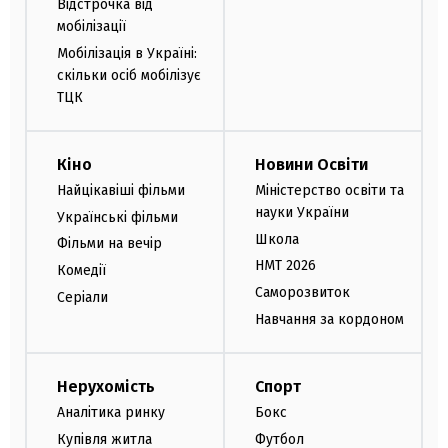
Відстрочка від
мобілізації
Мобілізація в Україні:
скільки осіб мобілізує
ТЦК
Кіно
Новини Освіти
Найцікавіші фільми
Міністерство освіти та
науки України
Українські фільми
Школа
Фільми на вечір
НМТ 2026
Комедії
Саморозвиток
Серіали
Навчання за кордоном
Нерухомість
Спорт
Аналітика ринку
Бокс
Купівля житла
Футбол