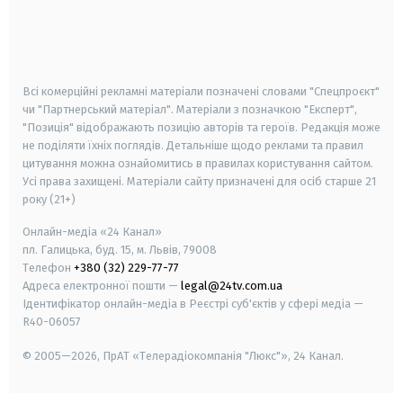
android
apple
smart tv
samsung smart tv
Всі комерційні рекламні матеріали позначені словами "Спецпроєкт"
чи "Партнерський матеріал". Матеріали з позначкою "Експерт",
"Позиція" відображають позицію авторів та героїв. Редакція може
не поділяти їхніх поглядів. Детальніше щодо реклами та правил
цитування можна ознайомитись в правилах користування сайтом.
Усі права захищені.
Матеріали сайту призначені для осіб старше
21
року (21+)
Онлайн-медіа «24 Канал»
пл. Галицька, буд. 15, м. Львів, 79008
Телефон
+380 (32) 229-77-77
Адреса електронної пошти —
legal@24tv.com.ua
Ідентифікатор онлайн-медіа в Реєстрі суб'єктів у сфері медіа —
R40-06057
© 2005—2026,
ПрАТ «Телерадіокомпанія "Люкс"», 24 Канал.