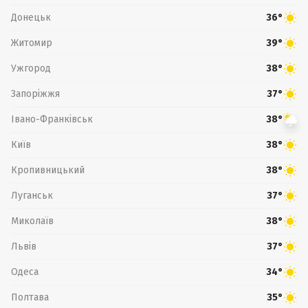
Донецьк
36°
Житомир
39°
Ужгород
38°
Запоріжжя
37°
Івано-Франківськ
38°
Київ
38°
Кропивницький
38°
Луганськ
37°
Миколаїв
38°
Львів
37°
Одеса
34°
Полтава
35°