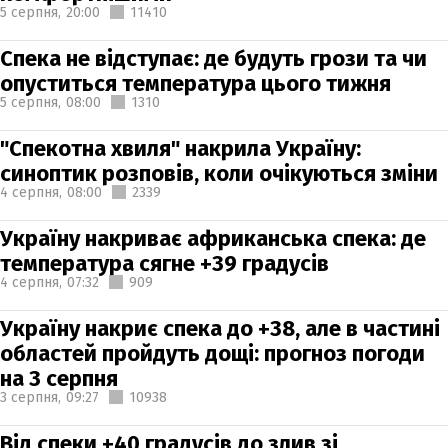
5 серпня,
20:00
11410
Спека не відступає: де будуть грози та чи
опуститься температура цього тижня
5 серпня,
08:00
1310
"Спекотна хвиля" накрила Україну:
синоптик розповів, коли очікуються зміни
4 серпня,
08:00
2339
Україну накриває африканська спека: де
температура сягне +39 градусів
4 серпня,
07:32
909
Україну накриє спека до +38, але в частині
областей пройдуть дощі: прогноз погоди
на 3 серпня
3 серпня,
09:27
10938
Від спеки +40 градусів до злив зі