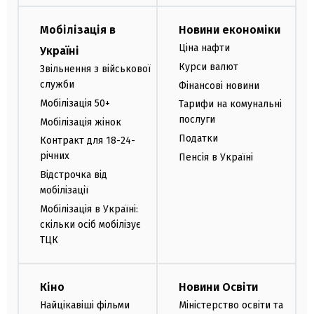
Мобілізація в
Новини економіки
Ціна нафти
Україні
Курси валют
Звільнення з військової
служби
Фінансові новини
Мобілізація 50+
Тарифи на комунальні
послуги
Мобілізація жінок
Податки
Контракт для 18-24-
річних
Пенсія в Україні
Відстрочка від
мобілізації
Мобілізація в Україні:
скільки осіб мобілізує
ТЦК
Кіно
Новини Освіти
Найцікавіші фільми
Міністерство освіти та