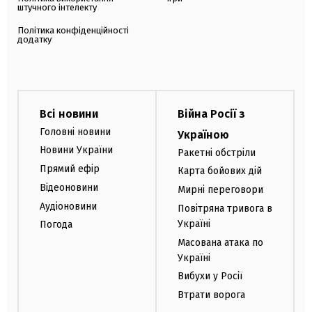
штучного інтелекту
Політика конфіденційності
додатку
Всі новини
Війна Росії з
Головні новини
Україною
Новини України
Ракетні обстріли
Прямий ефір
Карта бойових дій
Відеоновини
Мирні переговори
Аудіоновини
Повітряна тривога в
Україні
Погода
Масована атака по
Україні
Вибухи у Росії
Втрати ворога