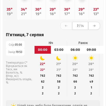
35°
34°
30°
29°
30°
29°
23°
19°
21°
19°
16°
17°
16°
13°
7
/14
П'ятниця, 7 серпня
Ніч
Ранок
Схід:
05:00
00:00
03:00
06:00
09:00
1
Захід:
19:53
Температура С°
22°
21°
20°
28°
Відчувається як
Тиск, мм
22°
21°
20°
28°
Вологість, %
762
762
762
762
Вітер, м/с
Ймовірність опадів,
62
58
66
49
%
2
2
2
1
2
2
2
2
Цілий день небо буде безхмарним, опадів не