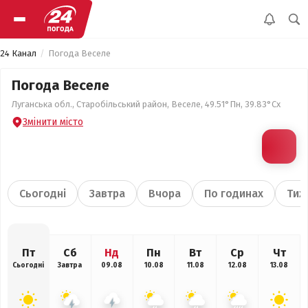
24 Канал
Погода Веселе
Погода Веселе
Луганська обл., Старобільський район, Веселе, 49.51°Пн, 39.83°Сх
Змінити місто
Сьогодні
Завтра
Вчора
По годинах
Тиж
Пт
Сб
Нд
Пн
Вт
Ср
Чт
Сьогодні
Завтра
09.08
10.08
11.08
12.08
13.08