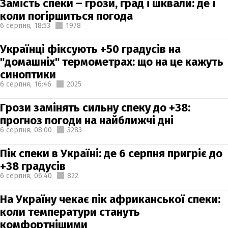
Замість спеки – грози, град і шквали: де і
коли погіршиться погода
6 серпня,
18:53
1978
Українці фіксують +50 градусів на
"домашніх" термометрах: що на це кажуть
синоптики
6 серпня,
16:46
2025
Грози замінять сильну спеку до +38:
прогноз погоди на найближчі дні
6 серпня,
08:00
3283
Пік спеки в Україні: де 6 серпня пригріє до
+38 градусів
6 серпня,
06:40
822
На Україну чекає пік африканської спеки:
коли температури стануть
комфортнішими