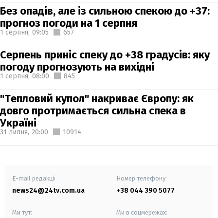
Без опадів, але із сильною спекою до +37:
прогноз погоди на 1 серпня
1 серпня,
09:05
657
Серпень приніс спеку до +38 градусів: яку
погоду прогнозують на вихідні
1 серпня,
08:00
845
"Тепловий купол" накриває Європу: як
довго протримається сильна спека в
Україні
31 липня,
20:00
10914
E-mail редакції
Номер телефону:
news24@24tv.com.ua
+38 044 390 5077
Ми тут:
Ми в соцмережах: