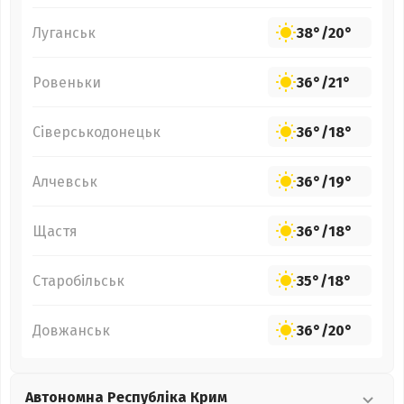
Луганськ
38°
/
20°
Ровеньки
36°
/
21°
Сіверськодонецьк
36°
/
18°
Алчевськ
36°
/
19°
Щастя
36°
/
18°
Старобільськ
35°
/
18°
Довжанськ
36°
/
20°
Автономна Республіка Крим