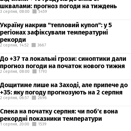
шквалами: прогноз погоди на тиждень
3 серпня,
08:00
5459
Україну накрив "тепловий купол": у 5
регіонах зафіксували температурні
рекорди
2 серпня,
14:52
3667
До +37 та локальні грози: синоптики дали
прогноз погоди на початок нового тижня
2 серпня,
08:00
1793
Дощитиме лише на Заході, але припече до
+35: яку погоду прогнозують на 2 серпня
2 серпня,
06:57
2696
Спека на початку серпня: чи поб'є вона
рекордні показники температури
1 серпня,
20:00
1539