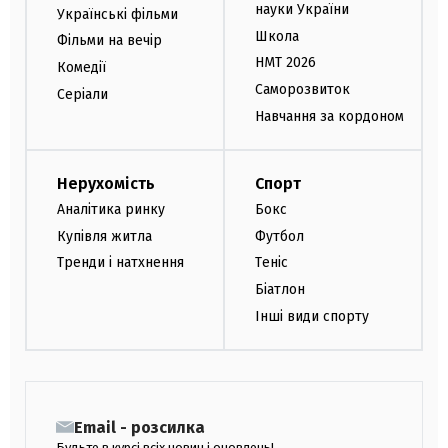
науки України
Українські фільми
Школа
Фільми на вечір
НМТ 2026
Комедії
Саморозвиток
Серіали
Навчання за кордоном
Нерухомість
Спорт
Аналітика ринку
Бокс
Купівля житла
Футбол
Тренди і натхнення
Теніс
Біатлон
Інші види спорту
Email - розсилка
Будьте в курсі всіх новин і оновлень!