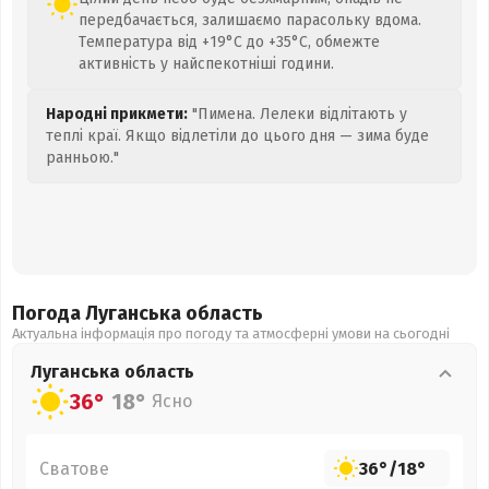
передбачається, залишаємо парасольку вдома.
Температура від +19°C до +35°C, обмежте
активність у найспекотніші години.
Народні прикмети:
"Пимена. Лелеки відлітають у
теплі краї. Якщо відлетіли до цього дня — зима буде
ранньою."
Погода Луганська
область
Актуальна інформація про погоду та атмосферні умови на сьогодні
Луганська
область
36°
18°
Ясно
Сватове
36°
/
18°