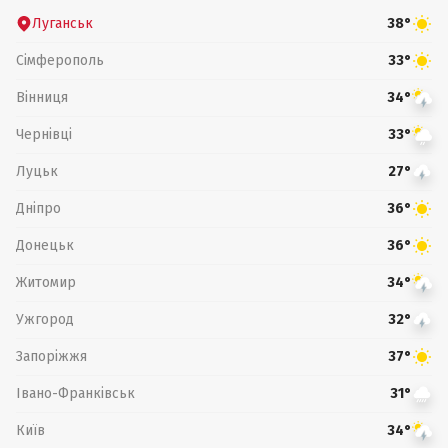
Луганськ
38°
Сімферополь
33°
Вінниця
34°
Чернівці
33°
Луцьк
27°
Дніпро
36°
Донецьк
36°
Житомир
34°
Ужгород
32°
Запоріжжя
37°
Івано-Франківськ
31°
Київ
34°