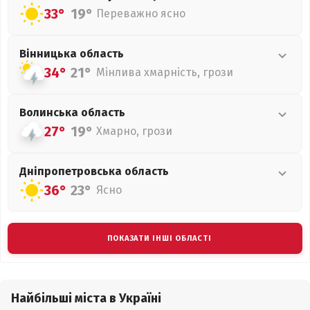
33°
19°
Переважно ясно
Вінницька
область
34°
21°
Мінлива хмарність, грози
Волинська
область
27°
19°
Хмарно, грози
Дніпропетровська
область
36°
23°
Ясно
ПОКАЗАТИ ІНШІ ОБЛАСТІ
Найбільші міста в Україні