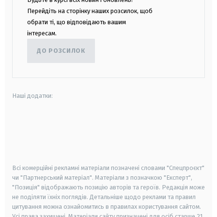
Перейдіть на сторінку наших розсилок, щоб
обрати ті, що відповідають вашим
інтересам.
ДО РОЗСИЛОК
Наші додатки:
android
apple
smart tv
samsung smart tv
Всі комерційні рекламні матеріали позначені словами "Спецпроєкт"
чи "Партнерський матеріал". Матеріали з позначкою "Експерт",
"Позиція" відображають позицію авторів та героїв. Редакція може
не поділяти їхніх поглядів. Детальніше щодо реклами та правил
цитування можна ознайомитись в правилах користування сайтом.
Усі права захищені.
Матеріали сайту призначені для осіб старше
21