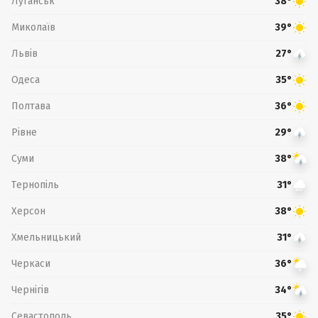
Луганськ
38°
Миколаїв
39°
Львів
27°
Одеса
35°
Полтава
36°
Рівне
29°
Суми
38°
Тернопіль
31°
Херсон
38°
Хмельницький
31°
Черкаси
36°
Чернігів
34°
Севастополь
35°