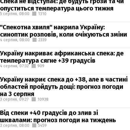
Спека не відступає: де будуть грози та чи
опуститься температура цього тижня
5 серпня,
08:00
1310
"Спекотна хвиля" накрила Україну:
синоптик розповів, коли очікуються зміни
4 серпня,
08:00
2339
Україну накриває африканська спека: де
температура сягне +39 градусів
4 серпня,
07:32
909
Україну накриє спека до +38, але в частині
областей пройдуть дощі: прогноз погоди
на 3 серпня
3 серпня,
09:27
10938
Від спеки +40 градусів до злив зі
шквалами: прогноз погоди на тиждень
3 серпня,
08:00
5459