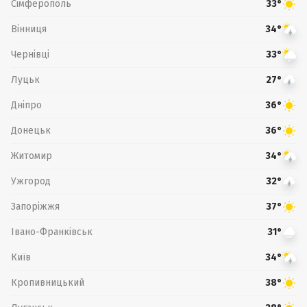
Сімферополь
33°
Вінниця
34°
Чернівці
33°
Луцьк
27°
Дніпро
36°
Донецьк
36°
Житомир
34°
Ужгород
32°
Запоріжжя
37°
Івано-Франківськ
31°
Київ
34°
Кропивницький
38°