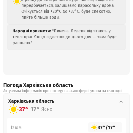
передбачається, залишаємо парасольку вдома.
Очікується від +20°C до +37°C, буде спекотно,
пийте більше води.
Народні прикмети:
"Пимена. Лелеки відлітають у
теплі краї. Якщо відлетіли до цього дня — зима буде
ранньою."
Погода Харківська
область
Актуальна інформація про погоду та атмосферні умови на сьогодні
Харківська
область
37°
17°
Ясно
Ізюм
37°
/
17°