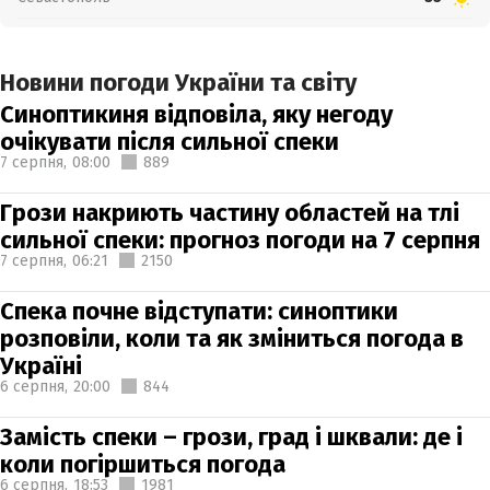
Новини погоди України та світу
Синоптикиня відповіла, яку негоду
очікувати після сильної спеки
7 серпня,
08:00
889
Грози накриють частину областей на тлі
сильної спеки: прогноз погоди на 7 серпня
7 серпня,
06:21
2150
Спека почне відступати: синоптики
розповіли, коли та як зміниться погода в
Україні
6 серпня,
20:00
844
Замість спеки – грози, град і шквали: де і
коли погіршиться погода
6 серпня,
18:53
1981