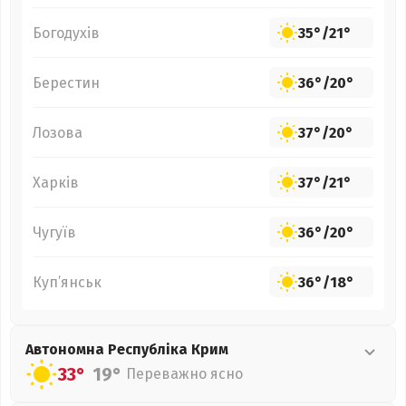
Богодухів
35°
/
21°
Берестин
36°
/
20°
Лозова
37°
/
20°
Харків
37°
/
21°
Чугуїв
36°
/
20°
Куп’янськ
36°
/
18°
Автономна Республіка Крим
33°
19°
Переважно ясно