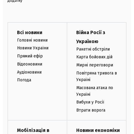
додатку
Всі новини
Війна Росії з
Головні новини
Україною
Новини України
Ракетні обстріли
Прямий ефір
Карта бойових дій
Відеоновини
Мирні переговори
Аудіоновини
Повітряна тривога в
Україні
Погода
Масована атака по
Україні
Вибухи у Росії
Втрати ворога
Мобілізація в
Новини економіки