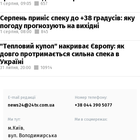
1 серпня,
09:05
657
Серпень приніс спеку до +38 градусів: яку
погоду прогнозують на вихідні
1 серпня,
08:00
845
"Тепловий купол" накриває Європу: як
довго протримається сильна спека в
Україні
31 липня,
20:00
10914
E-mail редакції
Номер телефону:
news24@24tv.com.ua
+38 044 390 5077
Ми тут:
Ми в соцмережах:
м.Київ
,
вул. Володимирська