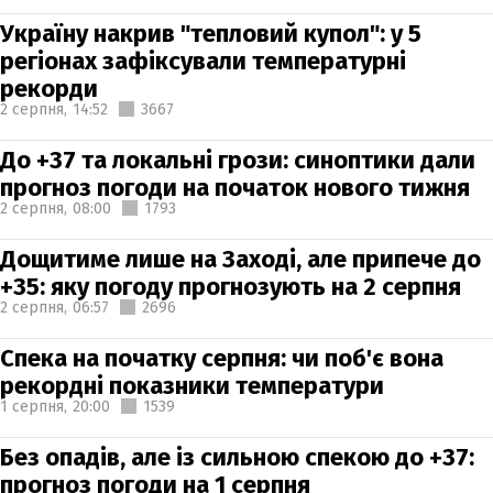
Україну накрив "тепловий купол": у 5
регіонах зафіксували температурні
рекорди
2 серпня,
14:52
3667
До +37 та локальні грози: синоптики дали
прогноз погоди на початок нового тижня
2 серпня,
08:00
1793
Дощитиме лише на Заході, але припече до
+35: яку погоду прогнозують на 2 серпня
2 серпня,
06:57
2696
Спека на початку серпня: чи поб'є вона
рекордні показники температури
1 серпня,
20:00
1539
Без опадів, але із сильною спекою до +37:
прогноз погоди на 1 серпня