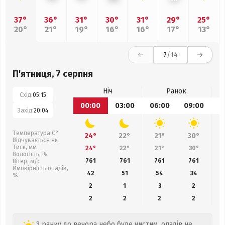
37°
36°
31°
30°
31°
29°
25°
20°
21°
19°
16°
16°
17°
13°
7
/14
П'ятниця, 7 серпня
Ніч
Ранок
Схід:
05:15
00:00
03:00
06:00
09:00
1
Захід:
20:04
Температура С°
24°
22°
21°
30°
Відчувається як
Тиск, мм
24°
22°
21°
30°
Вологість, %
761
761
761
761
Вітер, м/с
Ймовірність опадів,
42
51
54
34
%
2
1
3
2
2
2
2
2
З ранку до вечора небо буде чистим, опадів не