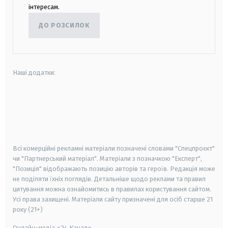
інтересам.
ДО РОЗСИЛОК
Наші додатки:
android
apple
smart tv
samsung smart tv
Всі комерційні рекламні матеріали позначені словами "Спецпроєкт"
чи "Партнерський матеріал". Матеріали з позначкою "Експерт",
"Позиція" відображають позицію авторів та героїв. Редакція може
не поділяти їхніх поглядів. Детальніше щодо реклами та правил
цитування можна ознайомитись в правилах користування сайтом.
Усі права захищені.
Матеріали сайту призначені для осіб старше
21
року (21+)
Онлайн-медіа «24 Канал»