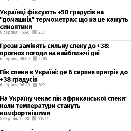
Українці фіксують +50 градусів на
"домашніх" термометрах: що на це кажуть
синоптики
6 серпня,
16:46
2031
Грози замінять сильну спеку до +38:
прогноз погоди на найближчі дні
6 серпня,
08:00
3285
Пік спеки в Україні: де 6 серпня пригріє до
+38 градусів
6 серпня,
06:40
822
На Україну чекає пік африканської спеки:
коли температури стануть
комфортнішими
5 серпня,
20:00
11411