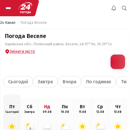
24 Канал
Погода Веселе
Погода Веселе
Харківська обл., Лозівський район, Веселе, 48.97°Пн, 36.39°Сх
Змінити місто
Сьогодні
Завтра
Вчора
По годинах
Тиж
Пт
Сб
Нд
Пн
Вт
Ср
Чт
Сьогодні
Завтра
09.08
10.08
11.08
12.08
13.08