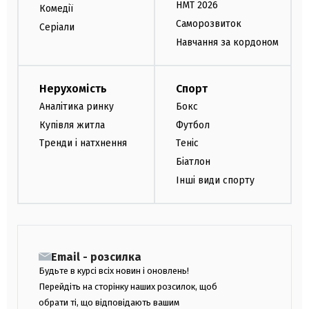
НМТ 2026
Комедії
Саморозвиток
Серіали
Навчання за кордоном
Нерухомість
Спорт
Аналітика ринку
Бокс
Купівля житла
Футбол
Тренди і натхнення
Теніс
Біатлон
Інші види спорту
Email - розсилка
Будьте в курсі всіх новин і оновлень!
Перейдіть на сторінку наших розсилок, щоб
обрати ті, що відповідають вашим