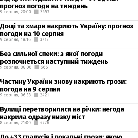
прогноз погоди на тиждень
9 серпня,
20:00
3453
Дощі та хмари накриють Україну: прогноз
погоди на 10 серпня
9 серпня,
18:16
3717
Без сильної спеки: з якої погоди
розпочнеться наступний тиждень
9 серпня,
08:00
666
Частину України знову накриють грози:
погода на 9 серпня
9 серпня,
06:33
2421
Вулиці перетворилися на річки: негода
накрила одразу низку міст
8 серпня,
21:00
4776
До +33 градусів і локальні грози: якою