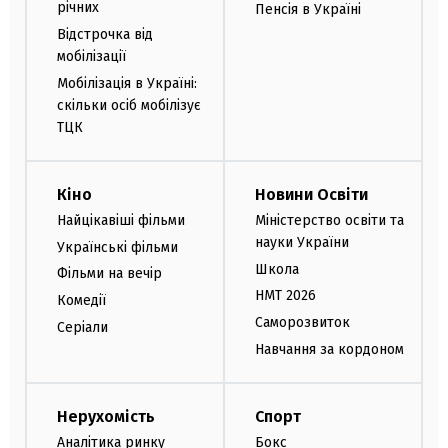
річних
Пенсія в Україні
Відстрочка від
мобілізації
Мобілізація в Україні:
скільки осіб мобілізує
ТЦК
Кіно
Новини Освіти
Найцікавіші фільми
Міністерство освіти та
науки України
Українські фільми
Школа
Фільми на вечір
НМТ 2026
Комедії
Саморозвиток
Серіали
Навчання за кордоном
Нерухомість
Спорт
Аналітика ринку
Бокс