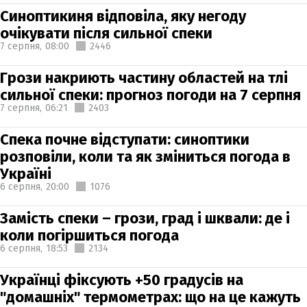
Синоптикиня відповіла, яку негоду
очікувати після сильної спеки
7 серпня,
08:00
2446
Грози накриють частину областей на тлі
сильної спеки: прогноз погоди на 7 серпня
7 серпня,
06:21
2403
Спека почне відступати: синоптики
розповіли, коли та як зміниться погода в
Україні
6 серпня,
20:00
1076
Замість спеки – грози, град і шквали: де і
коли погіршиться погода
6 серпня,
18:53
2134
Українці фіксують +50 градусів на
"домашніх" термометрах: що на це кажуть