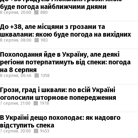
буде погода найближчими днями
8 серпня,
20:00
880
До +38, але місцями з грозами та
шквалами: якою буде погода на вихідних
8 серпня,
08:00
983
Похолодання йде в Україну, але деякі
регіони потерпатимуть від спеки: погода
на 8 серпня
8 серпня,
06:46
1358
Грози, град і шквали: по всій Україні
оголосили штормове попередження
7 серпня,
21:00
1978
В Україні дещо похолодає: як надовго
відступить спека
7 серпня,
20:00
9453