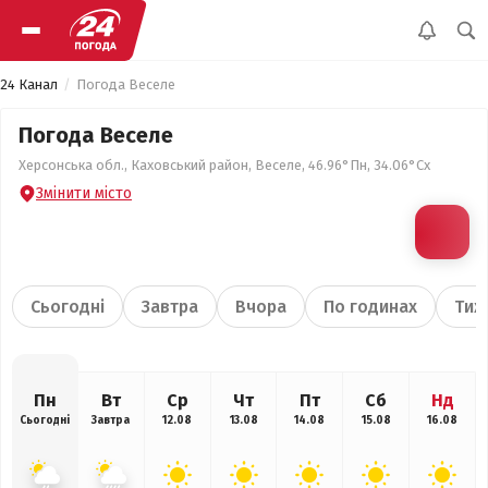
24 Канал
Погода Веселе
Погода Веселе
Херсонська обл., Каховський район, Веселе, 46.96°Пн, 34.06°Сх
Змінити місто
Сьогодні
Завтра
Вчора
По годинах
Тиж
Пн
Вт
Ср
Чт
Пт
Сб
Нд
Сьогодні
Завтра
12.08
13.08
14.08
15.08
16.08