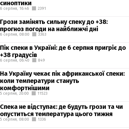
синоптики
6 серпня,
16:46
2391
Грози замінять сильну спеку до +38:
прогноз погоди на найближчі дні
6 серпня,
08:00
3363
Пік спеки в Україні: де 6 серпня пригріє до
+38 градусів
6 серпня,
06:40
849
На Україну чекає пік африканської спеки:
коли температури стануть
комфортнішими
5 серпня,
20:00
11523
Спека не відступає: де будуть грози та чи
опуститься температура цього тижня
5 серпня,
08:00
1336