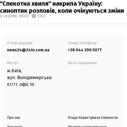
"Спекотна хвиля" накрила Україну:
синоптик розповів, коли очікуються зміни
4 серпня,
08:00
2352
E-mail редакції
Номер телефону:
news24@24tv.com.ua
+38 044 390 5077
Ми тут:
Ми в соцмережах:
м.Київ
,
вул. Володимирська
офіс
61/11,
50
Про нас
Угода Користувача Спільноти
Редакція
Правила коментування