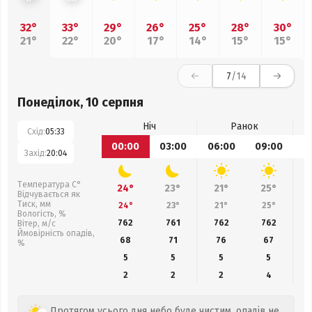
32°
33°
29°
26°
25°
28°
30°
21°
22°
20°
17°
14°
15°
15°
7
/14
Понеділок, 10 серпня
Ніч
Ранок
Схід:
05:33
00:00
03:00
06:00
09:00
1
Захід:
20:04
Температура С°
24°
23°
21°
25°
Відчувається як
Тиск, мм
24°
23°
21°
25°
Вологість, %
762
761
762
762
Вітер, м/с
Ймовірність опадів,
68
71
76
67
%
5
5
5
5
2
2
2
4
Протягом усього дня небо буде чистим, опадів не