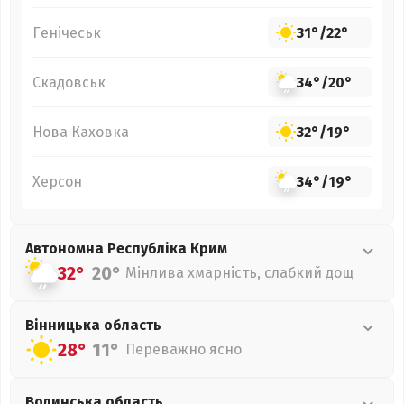
Генічеськ
31°
/
22°
Скадовськ
34°
/
20°
Нова Каховка
32°
/
19°
Херсон
34°
/
19°
Автономна Республіка Крим
32°
20°
Мінлива хмарність, слабкий дощ
Вінницька
область
28°
11°
Переважно ясно
Волинська
область