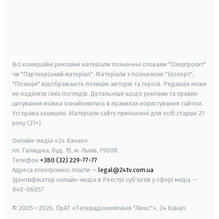
android
apple
smart tv
samsung smart tv
Всі комерційні рекламні матеріали позначені словами "Спецпроєкт"
чи "Партнерський матеріал". Матеріали з позначкою "Експерт",
"Позиція" відображають позицію авторів та героїв. Редакція може
не поділяти їхніх поглядів. Детальніше щодо реклами та правил
цитування можна ознайомитись в правилах користування сайтом.
Усі права захищені.
Матеріали сайту призначені для осіб старше
21
року (21+)
Онлайн-медіа «24 Канал»
пл. Галицька, буд. 15, м. Львів, 79008
Телефон
+380 (32) 229-77-77
Адреса електронної пошти —
legal@24tv.com.ua
Ідентифікатор онлайн-медіа в Реєстрі суб'єктів у сфері медіа —
R40-06057
© 2005—2026,
ПрАТ «Телерадіокомпанія "Люкс"», 24 Канал.