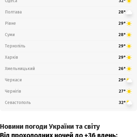
Одеса
32°
Полтава
28°
Рівне
29°
Суми
28°
Тернопіль
29°
Харків
29°
Хмельницький
26°
Черкаси
29°
Чернігів
27°
Севастополь
32°
Новини погоди України та світу
Від прохолодних ночей до +36 вдень: