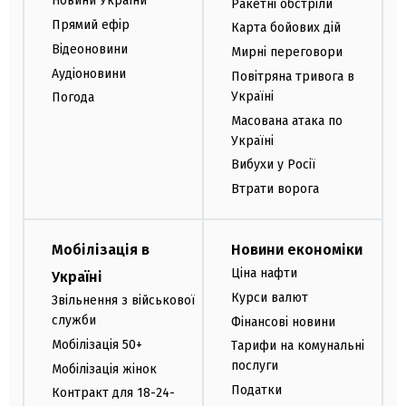
Новини України
Ракетні обстріли
Прямий ефір
Карта бойових дій
Відеоновини
Мирні переговори
Аудіоновини
Повітряна тривога в
Україні
Погода
Масована атака по
Україні
Вибухи у Росії
Втрати ворога
Мобілізація в
Новини економіки
Ціна нафти
Україні
Курси валют
Звільнення з військової
служби
Фінансові новини
Мобілізація 50+
Тарифи на комунальні
послуги
Мобілізація жінок
Податки
Контракт для 18-24-