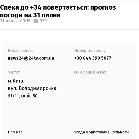
Спека до +34 повертається: прогноз
погоди на 31 липня
31 липня,
09:15
939
E-mail редакції
Номер телефону:
news24@24tv.com.ua
+38 044 390 5077
Ми тут:
Ми в соцмережах:
м.Київ
,
вул. Володимирська
офіс
61/11,
50
Про нас
Угода Користувача Спільноти