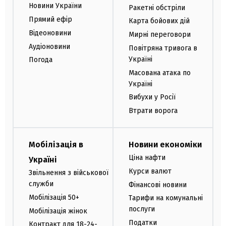
Новини України
Ракетні обстріли
Прямий ефір
Карта бойових дій
Відеоновини
Мирні переговори
Аудіоновини
Повітряна тривога в
Україні
Погода
Масована атака по
Україні
Вибухи у Росії
Втрати ворога
Мобілізація в
Новини економіки
Ціна нафти
Україні
Курси валют
Звільнення з військової
служби
Фінансові новини
Мобілізація 50+
Тарифи на комунальні
послуги
Мобілізація жінок
Податки
Контракт для 18-24-