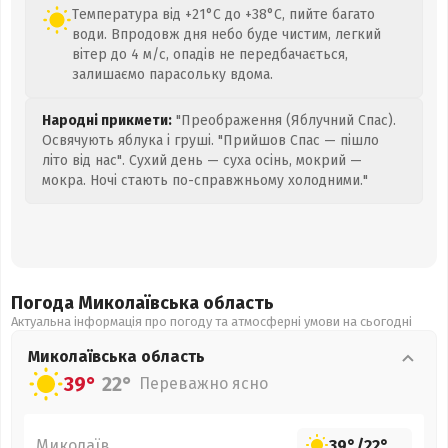
Температура від +21°C до +38°C, пийте багато
води. Впродовж дня небо буде чистим, легкий
вітер до 4 м/с, опадів не передбачається,
залишаємо парасольку вдома.
Народні прикмети:
"Преображення (Яблучний Спас).
Освячують яблука і груші. "Прийшов Спас — пішло
літо від нас". Сухий день — суха осінь, мокрий —
мокра. Ночі стають по-справжньому холодними."
Погода Миколаївська
область
Актуальна інформація про погоду та атмосферні умови на сьогодні
Миколаївська
область
39°
22°
Переважно ясно
Миколаїв
39°
/
22°