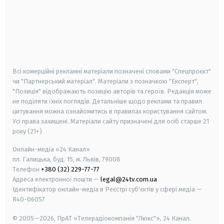
android
apple
smart tv
samsung smart tv
Всі комерційні рекламні матеріали позначені словами "Спецпроєкт"
чи "Партнерський матеріал". Матеріали з позначкою "Експерт",
"Позиція" відображають позицію авторів та героїв. Редакція може
не поділяти їхніх поглядів. Детальніше щодо реклами та правил
цитування можна ознайомитись в правилах користування сайтом.
Усі права захищені.
Матеріали сайту призначені для осіб старше
21
року (21+)
Онлайн-медіа «24 Канал»
пл. Галицька, буд. 15, м. Львів, 79008
Телефон
+380 (32) 229-77-77
Адреса електронної пошти —
legal@24tv.com.ua
Ідентифікатор онлайн-медіа в Реєстрі суб'єктів у сфері медіа —
R40-06057
© 2005—2026,
ПрАТ «Телерадіокомпанія "Люкс"», 24 Канал.