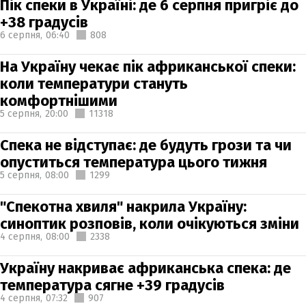
Пік спеки в Україні: де 6 серпня пригріє до
+38 градусів
6 серпня,
06:40
808
На Україну чекає пік африканської спеки:
коли температури стануть
комфортнішими
5 серпня,
20:00
11318
Спека не відступає: де будуть грози та чи
опуститься температура цього тижня
5 серпня,
08:00
1299
"Спекотна хвиля" накрила Україну:
синоптик розповів, коли очікуються зміни
4 серпня,
08:00
2338
Україну накриває африканська спека: де
температура сягне +39 градусів
4 серпня,
07:32
907