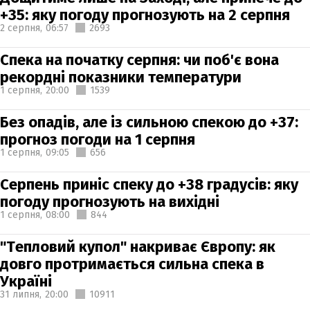
+35: яку погоду прогнозують на 2 серпня
2 серпня,
06:57
2693
Спека на початку серпня: чи поб'є вона
рекордні показники температури
1 серпня,
20:00
1539
Без опадів, але із сильною спекою до +37:
прогноз погоди на 1 серпня
1 серпня,
09:05
656
Серпень приніс спеку до +38 градусів: яку
погоду прогнозують на вихідні
1 серпня,
08:00
844
"Тепловий купол" накриває Європу: як
довго протримається сильна спека в
Україні
31 липня,
20:00
10911