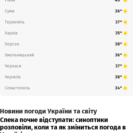
Рівне
40°
Суми
36°
Тернопіль
37°
Харків
35°
Херсон
38°
Хмельницький
36°
Черкаси
37°
Чернігів
38°
Севастополь
34°
Новини погоди України та світу
Спека почне відступати: синоптики
розповіли, коли та як зміниться погода в