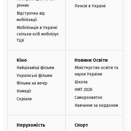
річних
Пенсія в Україні
Відстрочка від
мобілізації
Мобілізація в Україні:
скільки осіб мобілізує
ТЦК
Кіно
Новини Освіти
Найцікавіші фільми
Міністерство освіти та
науки України
Українські фільми
Школа
Фільми на вечір
НМТ 2026
Комедії
Саморозвиток
Серіали
Навчання за кордоном
Нерухомість
Спорт