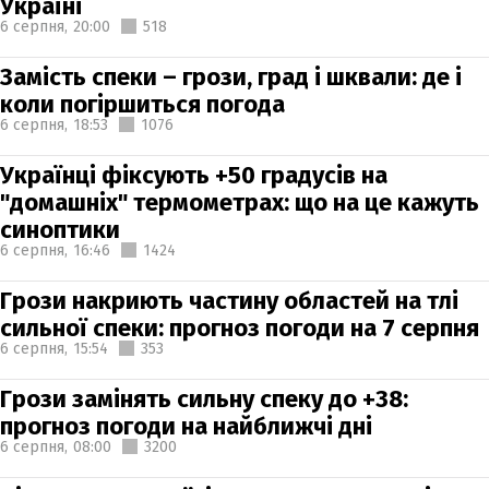
Україні
6 серпня,
20:00
518
Замість спеки – грози, град і шквали: де і
коли погіршиться погода
6 серпня,
18:53
1076
Українці фіксують +50 градусів на
"домашніх" термометрах: що на це кажуть
синоптики
6 серпня,
16:46
1424
Грози накриють частину областей на тлі
сильної спеки: прогноз погоди на 7 серпня
6 серпня,
15:54
353
Грози замінять сильну спеку до +38:
прогноз погоди на найближчі дні
6 серпня,
08:00
3200