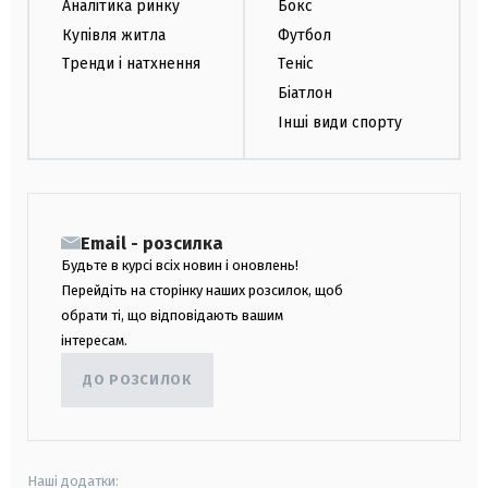
Аналітика ринку
Бокс
Купівля житла
Футбол
Тренди і натхнення
Теніс
Біатлон
Інші види спорту
Email - розсилка
Будьте в курсі всіх новин і оновлень!
Перейдіть на сторінку наших розсилок, щоб
обрати ті, що відповідають вашим
інтересам.
ДО РОЗСИЛОК
Наші додатки: