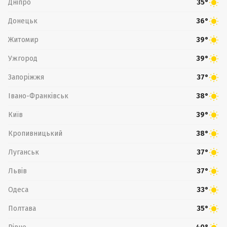
Дніпро
35°
Донецьк
36°
Житомир
39°
Ужгород
39°
Запоріжжя
37°
Івано-Франківськ
38°
Київ
39°
Кропивницький
38°
Луганськ
37°
Львів
37°
Одеса
33°
Полтава
35°