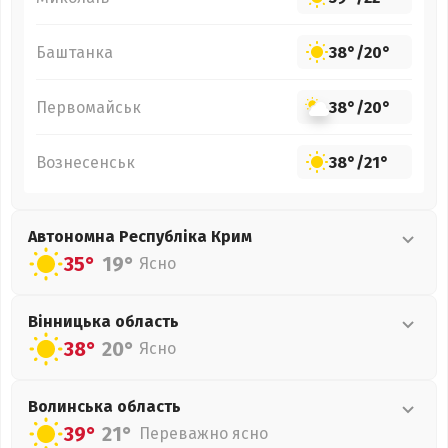
Баштанка
38°
/
20°
Первомайськ
38°
/
20°
Вознесенськ
38°
/
21°
Автономна Республіка Крим
35°
19°
Ясно
Вінницька
область
38°
20°
Ясно
Волинська
область
39°
21°
Переважно ясно