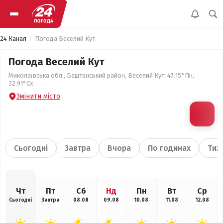
24 Канал
Погода Веселий Кут
Погода Веселий Кут
Миколаївська обл., Баштанський район, Веселий Кут, 47.15°Пн,
32.91°Сх
Змінити місто
Сьогодні
Завтра
Вчора
По годинах
Тиж
Чт
Пт
Сб
Нд
Пн
Вт
Ср
Сьогодні
Завтра
08.08
09.08
10.08
11.08
12.08