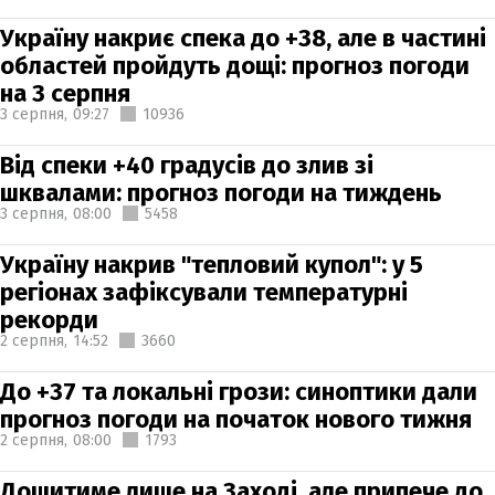
Україну накриє спека до +38, але в частині
областей пройдуть дощі: прогноз погоди
на 3 серпня
3 серпня,
09:27
10936
Від спеки +40 градусів до злив зі
шквалами: прогноз погоди на тиждень
3 серпня,
08:00
5458
Україну накрив "тепловий купол": у 5
регіонах зафіксували температурні
рекорди
2 серпня,
14:52
3660
До +37 та локальні грози: синоптики дали
прогноз погоди на початок нового тижня
2 серпня,
08:00
1793
Дощитиме лише на Заході, але припече до