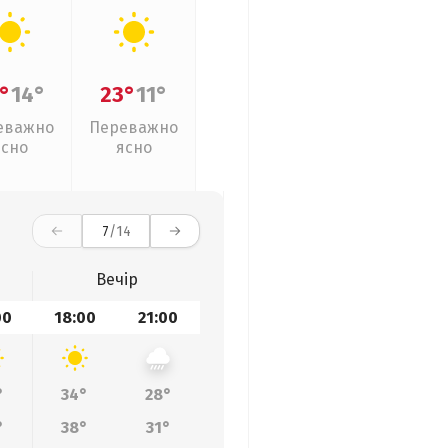
°
14°
23°
11°
еважно
Переважно
ясно
ясно
7
/14
Вечір
00
18:00
21:00
°
34°
28°
°
38°
31°