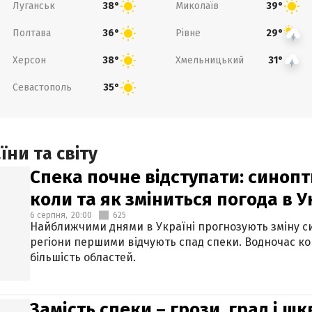
Луганськ
Миколаїв
38°
39°
Полтава
Рівне
36°
29°
Херсон
Хмельницький
38°
31°
Севастополь
35°
ни та світу
Спека почне відступати: синопт
коли та як зміниться погода в У
6 серпня,
20:00
625
Найближчими днями в Україні прогнозують зміну син
регіони першими відчують спад спеки. Водночас к
більшість областей.
Замість спеки – грози, град і шк