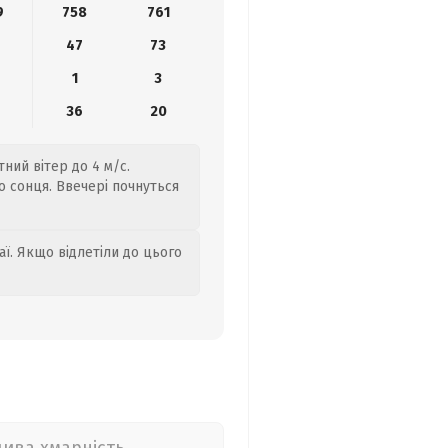
9
758
761
47
73
1
3
36
20
тний вітер до 4 м/с.
го сонця. Ввечері почнуться
аї. Якщо відлетіли до цього