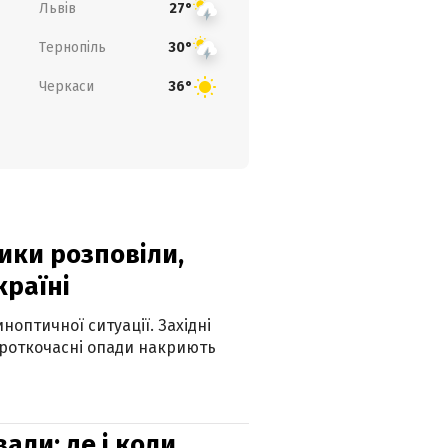
Львів
27°
Тернопіль
30°
Черкаси
36°
ики розповіли,
країні
оптичної ситуації. Західні
ороткочасні опади накриють
вали: де і коли