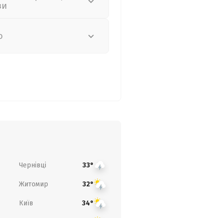
зи
о
Чернівці
33°
Житомир
32°
Київ
34°