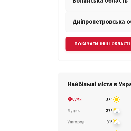
Волинська
область
Дніпропетровська
о
ПОКАЗАТИ ІНШІ ОБЛАСТІ
Найбільші міста в Укра
Суми
37°
Луцьк
27°
Ужгород
31°