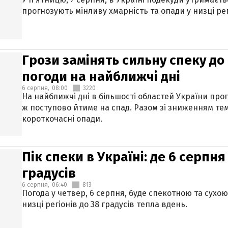
прогнозують мінливу хмарність та опади у низці рег
Грози замінять сильну спеку до 
погоди на найближчі дні
6 серпня,
08:00
3220
На найближчі дні в більшості областей України про
ж поступово йтиме на спад. Разом зі зниженням те
короткочасні опади.
Пік спеки в Україні: де 6 серпня
градусів
6 серпня,
06:40
813
Погода у четвер, 6 серпня, буде спекотною та сухо
низці регіонів до 38 градусів тепла вдень.