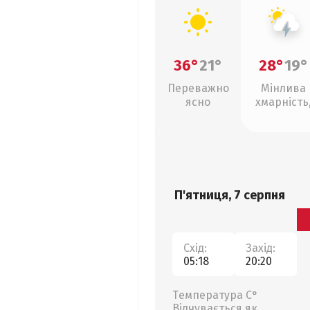
36°
21°
28°
19°
Переважно
Мінлива
ясно
хмарність
грози
П'ятниця, 7 серпня
Схід:
Захід:
05:18
20:20
Температура С°
Відчувається як