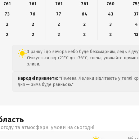
761
761
761
761
760
75
73
76
77
64
43
37
2
2
2
2
3
4
2
2
2
2
2
13
З ранку і до вечора небо буде безхмарним, ледь відчу
Очікується від +21°C до +36°C, спека, уникайте прямо
зливи.
Народні прикмети:
"Пимена. Лелеки відлітають у теплі кр
дня — зима буде ранньою."
бласть
огоду та атмосферні умови на сьогодні