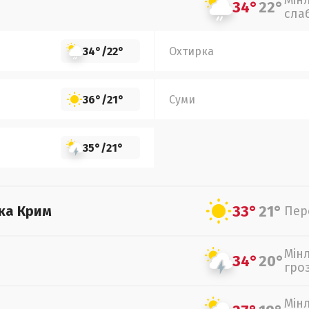
Мін
34°
22°
сла
34°
/
22°
Охтирка
36°
/
21°
Суми
35°
/
21°
33°
21°
ка Крим
Пер
Мін
34°
20°
гро
Мін