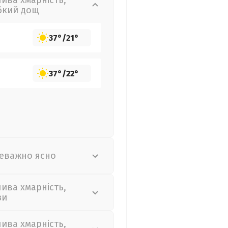
лива хмарність,
бкий дощ
37°
/
21°
37°
/
22°
еважно ясно
лива хмарність,
зи
лива хмарність,