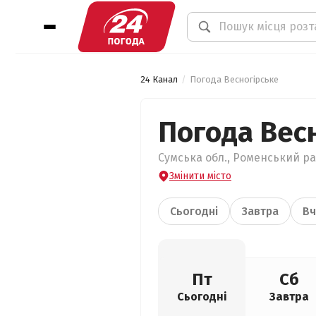
24 Канал
Погода Весногірське
Погода Вес
Сумська обл., Роменський рай
Змінити місто
Сьогодні
Завтра
Вч
Пт
Сб
Сьогодні
Завтра