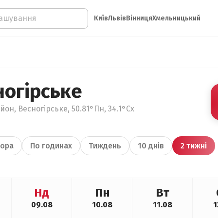
Київ
Львів
Вінниця
Хмельницький
ногірське
он, Весногірське, 50.81°Пн, 34.1°Сх
ора
По годинах
Тиждень
10 днів
2 тижні
Нд
Пн
Вт
09.08
10.08
11.08
1