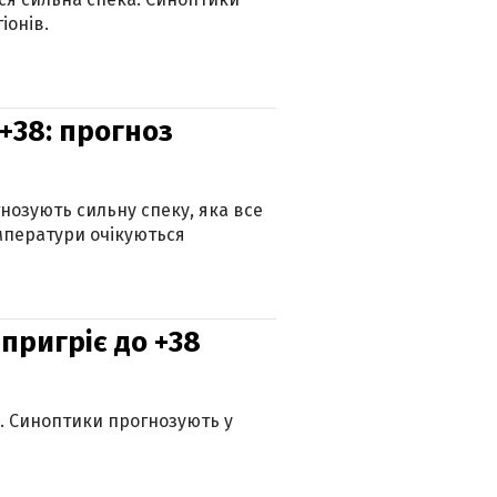
іонів.
+38: прогноз
гнозують сильну спеку, яка все
мператури очікуються
 пригріє до +38
ю. Синоптики прогнозують у