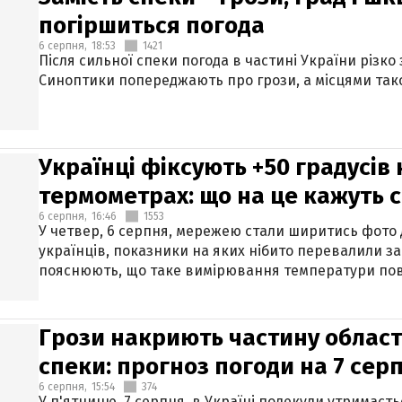
погіршиться погода
6 серпня,
18:53
1421
Після сильної спеки погода в частині України різко
Синоптики попереджають про грози, а місцями тако
Українці фіксують +50 градусів
термометрах: що на це кажуть 
6 серпня,
16:46
1553
У четвер, 6 серпня, мережею стали ширитись фото
українців, показники на яких нібито перевалили за
пояснюють, що таке вимірювання температури пов
Грози накриють частину областе
спеки: прогноз погоди на 7 сер
6 серпня,
15:54
374
У п'ятницю, 7 серпня, в Україні подекуди утримаєт