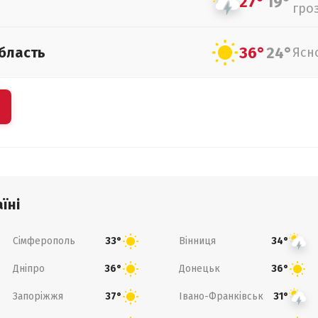
27°
19°
гро
36°
24°
бласть
Ясн
їні
Сімферополь
Вінниця
33°
34°
Дніпро
Донецьк
36°
36°
Запоріжжя
Івано-Франківськ
37°
31°