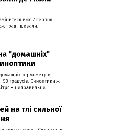
 зміниться вже 7 серпня.
ж град і шквали.
 на "домашніх"
синоптики
 домашніх термометрів
 +50 градусів. Синоптики ж
ітря – неправильне.
й на тлі сильної
пня
ься сильна спека. Синоптики