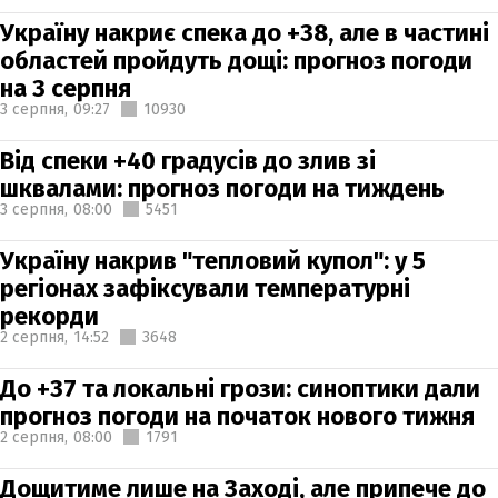
Україну накриє спека до +38, але в частині
областей пройдуть дощі: прогноз погоди
на 3 серпня
3 серпня,
09:27
10930
Від спеки +40 градусів до злив зі
шквалами: прогноз погоди на тиждень
3 серпня,
08:00
5451
Україну накрив "тепловий купол": у 5
регіонах зафіксували температурні
рекорди
2 серпня,
14:52
3648
До +37 та локальні грози: синоптики дали
прогноз погоди на початок нового тижня
2 серпня,
08:00
1791
Дощитиме лише на Заході, але припече до