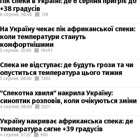
Пік спеки в Україні: де 6 серпня пригріє до
+38 градусів
6 серпня,
06:40
728
На Україну чекає пік африканської спеки:
коли температури стануть
комфортнішими
5 серпня,
20:00
10491
Спека не відступає: де будуть грози та чи
опуститься температура цього тижня
5 серпня,
08:00
1283
"Спекотна хвиля" накрила Україну:
синоптик розповів, коли очікуються зміни
4 серпня,
08:00
2321
Україну накриває африканська спека: де
температура сягне +39 градусів
4 серпня,
07:32
900