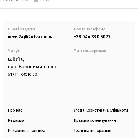
E-mail редакції
Номер телефону:
news24@24tv.com.ua
+38 044 390 5077
Ми тут:
Ми в соцмережах:
м.Київ
,
вул. Володимирська
офіс
61/11,
50
Про нас
Угода Користувача Спільноти
Редакція
Правила коментування
Редакційна політика
Технічна інформація