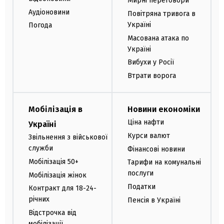
Мирні переговори
Аудіоновини
Повітряна тривога в
Україні
Погода
Масована атака по
Україні
Вибухи у Росії
Втрати ворога
Мобілізація в
Новини економіки
Ціна нафти
Україні
Курси валют
Звільнення з військової
служби
Фінансові новини
Мобілізація 50+
Тарифи на комунальні
послуги
Мобілізація жінок
Податки
Контракт для 18-24-
річних
Пенсія в Україні
Відстрочка від
мобілізації