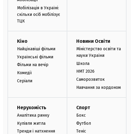
Мобілізація в Україні:
скільки осіб мобілізує
ТЦК
Кіно
Новини Освіти
Найцікавіші фільми
Міністерство освіти та
науки України
Українські фільми
Школа
Фільми на вечір
НМТ 2026
Комедії
Саморозвиток
Серіали
Навчання за кордоном
Нерухомість
Спорт
Аналітика ринку
Бокс
Купівля житла
Футбол
Тренди і натхнення
Теніс