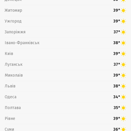
Житомир
39°
Ужгород
39°
Запоріжжя
37°
Івано-Франківськ
38°
Київ
39°
Луганськ
37°
Миколаїв
39°
Львів
38°
Одеса
34°
Полтава
35°
Рівне
39°
Суми
36°