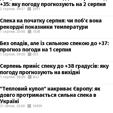
+35: яку погоду прогнозують на 2 серпня
2 серпня,
06:57
2691
Спека на початку серпня: чи поб'є вона
рекордні показники температури
1 серпня,
20:00
1538
Без опадів, але із сильною спекою до +37:
прогноз погоди на 1 серпня
1 серпня,
09:05
653
Серпень приніс спеку до +38 градусів: яку
погоду прогнозують на вихідні
1 серпня,
08:00
842
"Тепловий купол" накриває Європу: як
довго протримається сильна спека в
Україні
31 липня,
20:00
10905