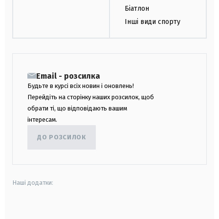
Біатлон
Інші види спорту
Email - розсилка
Будьте в курсі всіх новин і оновлень!
Перейдіть на сторінку наших розсилок, щоб
обрати ті, що відповідають вашим
інтересам.
ДО РОЗСИЛОК
Наші додатки:
android
apple