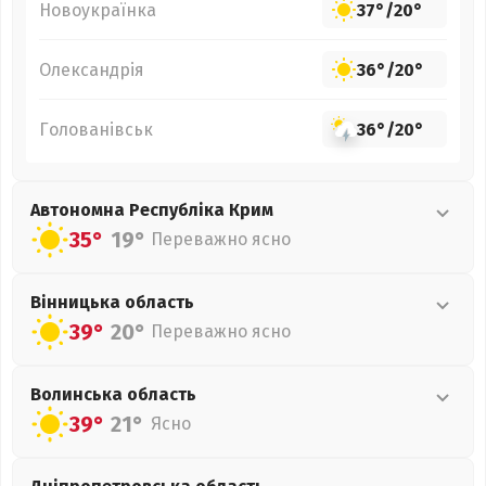
Новоукраїнка
37°
/
20°
Олександрія
36°
/
20°
Голованівськ
36°
/
20°
Автономна Республіка Крим
35°
19°
Переважно ясно
Вінницька
область
39°
20°
Переважно ясно
Волинська
область
39°
21°
Ясно