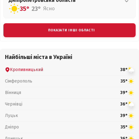
Дніпропетровська
область
35°
23°
Ясно
ПОКАЗАТИ ІНШІ ОБЛАСТІ
Найбільші міста в Україні
Кропивницький
38°
Сімферополь
35°
Вінниця
39°
Чернівці
36°
Луцьк
39°
Дніпро
35°
Донецьк
36°