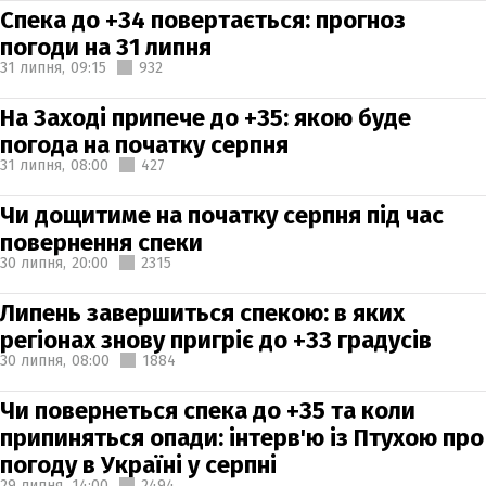
Спека до +34 повертається: прогноз
погоди на 31 липня
31 липня,
09:15
932
На Заході припече до +35: якою буде
погода на початку серпня
31 липня,
08:00
427
Чи дощитиме на початку серпня під час
повернення спеки
30 липня,
20:00
2315
Липень завершиться спекою: в яких
регіонах знову пригріє до +33 градусів
30 липня,
08:00
1884
Чи повернеться спека до +35 та коли
припиняться опади: інтерв'ю із Птухою про
погоду в Україні у серпні
29 липня,
14:00
2494