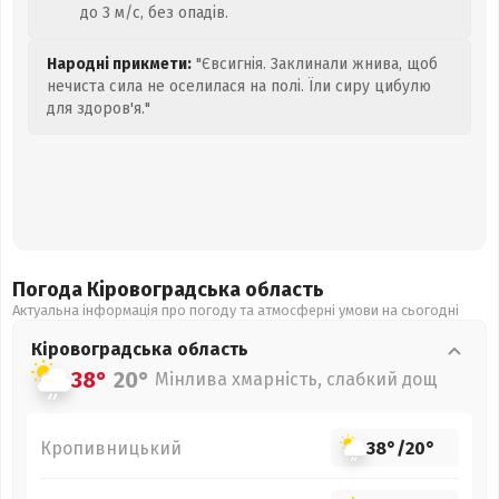
до 3 м/с, без опадів.
Народні прикмети:
"Євсигнія. Заклинали жнива, щоб
нечиста сила не оселилася на полі. Їли сиру цибулю
для здоров'я."
Погода Кіровоградська
область
Актуальна інформація про погоду та атмосферні умови на сьогодні
Кіровоградська
область
38°
20°
Мінлива хмарність, слабкий дощ
Кропивницький
38°
/
20°