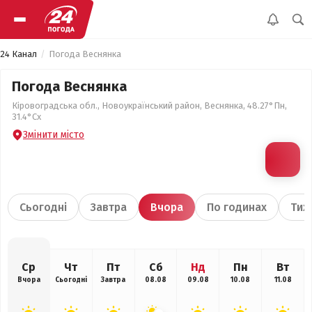
24 Канал
Погода Веснянка
Погода Веснянка
Кіровоградська обл., Новоукраїнський район, Веснянка, 48.27°Пн,
31.4°Сх
Змінити місто
Сьогодні
Завтра
Вчора
По годинах
Тиж
Ср
Чт
Пт
Сб
Нд
Пн
Вт
Вчора
Сьогодні
Завтра
08.08
09.08
10.08
11.08