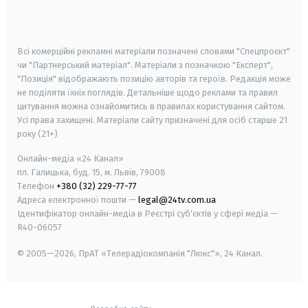
smart tv
samsung smart tv
Всі комерційні рекламні матеріали позначені словами "Спецпроєкт"
чи "Партнерський матеріал". Матеріали з позначкою "Експерт",
"Позиція" відображають позицію авторів та героїв. Редакція може
не поділяти їхніх поглядів. Детальніше щодо реклами та правил
цитування можна ознайомитись в правилах користування сайтом.
Усі права захищені.
Матеріали сайту призначені для осіб старше
21
року (21+)
Онлайн-медіа «24 Канал»
пл. Галицька, буд. 15, м. Львів, 79008
Телефон
+380 (32) 229-77-77
Адреса електронної пошти —
legal@24tv.com.ua
Ідентифікатор онлайн-медіа в Реєстрі суб'єктів у сфері медіа —
R40-06057
© 2005—2026,
ПрАТ «Телерадіокомпанія "Люкс"», 24 Канал.