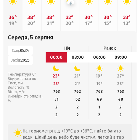
36°
38°
38°
32°
30°
30°
33°
19°
20°
21°
20°
17°
15°
13°
Середа, 5 серпня
Ніч
Ранок
Схід:
05:34
00:00
03:00
06:00
09:00
1
Захід:
20:25
Температура С°
23°
21°
19°
27°
Відчувається як
Тиск, мм
23°
21°
19°
28°
Вологість, %
763
762
763
763
Вітер, м/с
Ймовірність опадів,
51
62
69
48
%
2
2
1
2
2
2
2
2
На термометрі від +19°C до +36°C, пийте багато
води. Цілий день небо буде чистим, легкий вітер