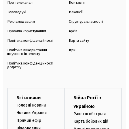
Про телеканал
Контакти
Телеведучі
Вакансії
Рекламодавцям
Структура власності
Правила користування
Архів
Політика конфіденційності
Карта сайту
Політика використання
Ігри
штучного інтелекту
Політика конфіденційності
додатку
Всі новини
Війна Росії з
Головні новини
Україною
Новини України
Ракетні обстріли
Прямий ефір
Карта бойових дій
Відеоновини