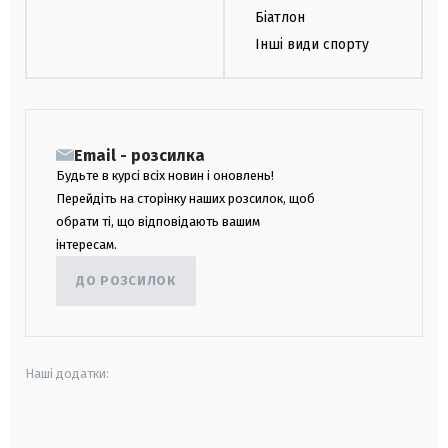
Біатлон
Інші види спорту
Email - розсилка
Будьте в курсі всіх новин і оновлень!
Перейдіть на сторінку наших розсилок, щоб
обрати ті, що відповідають вашим
інтересам.
ДО РОЗСИЛОК
Наші додатки:
android
apple