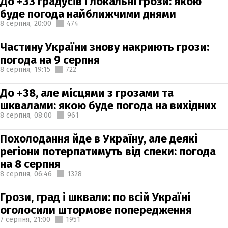
До +33 градусів і локальні грози: якою
буде погода найближчими днями
8 серпня,
20:00
474
Частину України знову накриють грози:
погода на 9 серпня
8 серпня,
19:15
722
До +38, але місцями з грозами та
шквалами: якою буде погода на вихідних
8 серпня,
08:00
961
Похолодання йде в Україну, але деякі
регіони потерпатимуть від спеки: погода
на 8 серпня
8 серпня,
06:46
1328
Грози, град і шквали: по всій Україні
оголосили штормове попередження
7 серпня,
21:00
1951