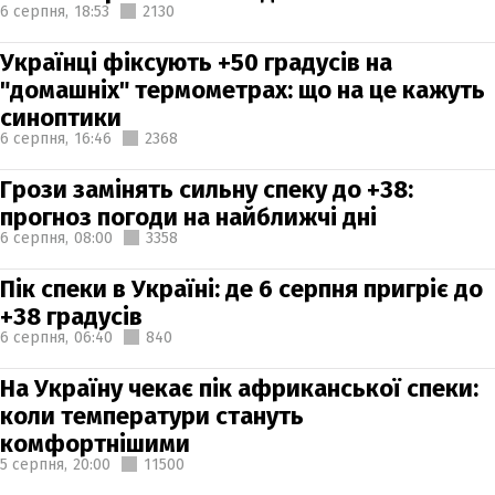
6 серпня,
18:53
2130
Українці фіксують +50 градусів на
"домашніх" термометрах: що на це кажуть
синоптики
6 серпня,
16:46
2368
Грози замінять сильну спеку до +38:
прогноз погоди на найближчі дні
6 серпня,
08:00
3358
Пік спеки в Україні: де 6 серпня пригріє до
+38 градусів
6 серпня,
06:40
840
На Україну чекає пік африканської спеки:
коли температури стануть
комфортнішими
5 серпня,
20:00
11500