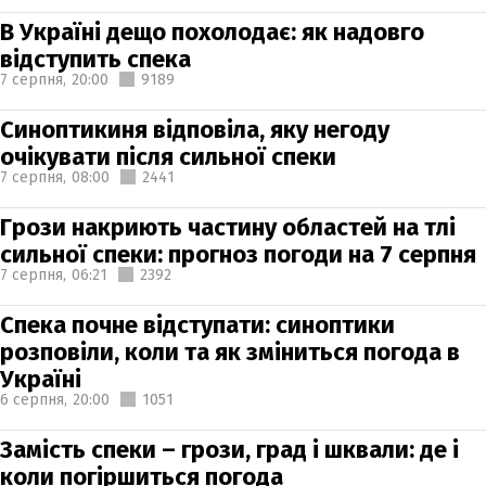
В Україні дещо похолодає: як надовго
відступить спека
7 серпня,
20:00
9189
Синоптикиня відповіла, яку негоду
очікувати після сильної спеки
7 серпня,
08:00
2441
Грози накриють частину областей на тлі
сильної спеки: прогноз погоди на 7 серпня
7 серпня,
06:21
2392
Спека почне відступати: синоптики
розповіли, коли та як зміниться погода в
Україні
6 серпня,
20:00
1051
Замість спеки – грози, град і шквали: де і
коли погіршиться погода