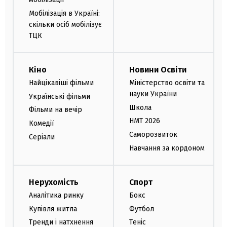
Мобілізація в Україні:
скільки осіб мобілізує
ТЦК
Кіно
Новини Освіти
Найцікавіші фільми
Міністерство освіти та
науки України
Українські фільми
Школа
Фільми на вечір
НМТ 2026
Комедії
Саморозвиток
Серіали
Навчання за кордоном
Нерухомість
Спорт
Аналітика ринку
Бокс
Купівля житла
Футбол
Тренди і натхнення
Теніс