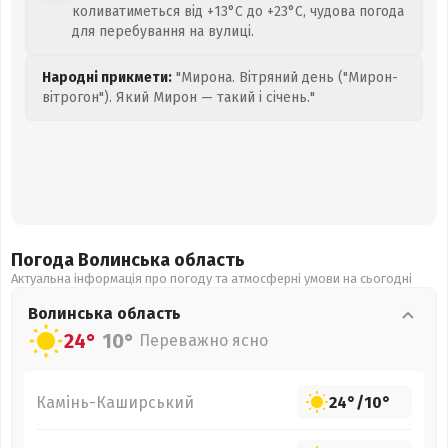
коливатиметься від +13°C до +23°C, чудова погода
для перебування на вулиці.
Народні прикмети:
"Мирона. Вітряний день ("Мирон-
вітрогон"). Який Мирон — такий і січень."
Погода Волинська
область
Актуальна інформація про погоду та атмосферні умови на сьогодні
Волинська
область
24°
10°
Переважно ясно
Камінь-Каширський
24°
/
10°