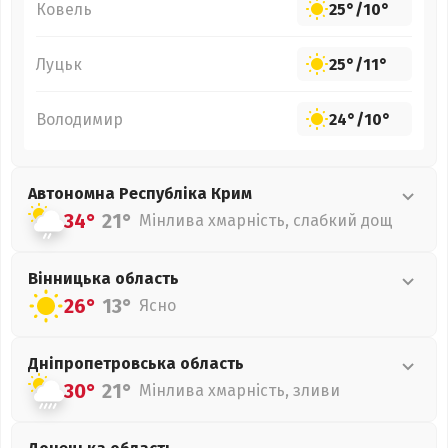
Ковель
25°
/
10°
Луцьк
25°
/
11°
Володимир
24°
/
10°
Автономна Республіка Крим
34°
21°
Мінлива хмарність, слабкий дощ
Вінницька
область
26°
13°
Ясно
Дніпропетровська
область
30°
21°
Мінлива хмарність, зливи