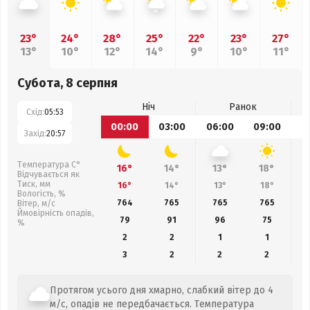
23°
24°
28°
25°
22°
23°
27°
13°
10°
12°
14°
9°
10°
11°
Субота, 8 серпня
Ніч
Ранок
Схід:
05:53
00:00
03:00
06:00
09:00
1
Захід:
20:57
Температура С°
16°
14°
13°
18°
Відчувається як
Тиск, мм
16°
14°
13°
18°
Вологість, %
764
765
765
765
Вітер, м/с
Ймовірність опадів,
79
91
96
75
%
2
2
1
1
3
2
2
2
Протягом усього дня хмарно, слабкий вітер до 4
м/с, опадів не передбачається. Температура