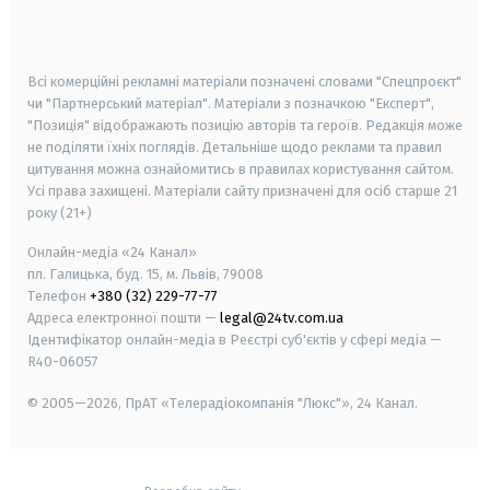
smart tv
samsung smart tv
Всі комерційні рекламні матеріали позначені словами "Спецпроєкт"
чи "Партнерський матеріал". Матеріали з позначкою "Експерт",
"Позиція" відображають позицію авторів та героїв. Редакція може
не поділяти їхніх поглядів. Детальніше щодо реклами та правил
цитування можна ознайомитись в правилах користування сайтом.
Усі права захищені.
Матеріали сайту призначені для осіб старше
21
року (21+)
Онлайн-медіа «24 Канал»
пл. Галицька, буд. 15, м. Львів, 79008
Телефон
+380 (32) 229-77-77
Адреса електронної пошти —
legal@24tv.com.ua
Ідентифікатор онлайн-медіа в Реєстрі суб'єктів у сфері медіа —
R40-06057
© 2005—2026,
ПрАТ «Телерадіокомпанія "Люкс"», 24 Канал.