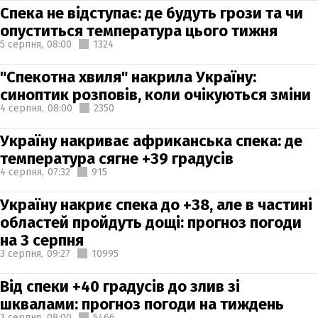
Спека не відступає: де будуть грози та чи
опуститься температура цього тижня
5 серпня,
08:00
1324
"Спекотна хвиля" накрила Україну:
синоптик розповів, коли очікуються зміни
4 серпня,
08:00
2350
Україну накриває африканська спека: де
температура сягне +39 градусів
4 серпня,
07:32
915
Україну накриє спека до +38, але в частині
областей пройдуть дощі: прогноз погоди
на 3 серпня
3 серпня,
09:27
10995
Від спеки +40 градусів до злив зі
шквалами: прогноз погоди на тиждень
3 серпня,
08:00
5466