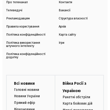
Про телеканал
Контакти
Телеведучі
Вакансії
Рекламодавцям
Структура власності
Правила користування
Архів
Політика конфіденційності
Карта сайту
Політика використання
Ігри
штучного інтелекту
Політика конфіденційності
додатку
Всі новини
Війна Росії з
Головні новини
Україною
Новини України
Ракетні обстріли
Прямий ефір
Карта бойових дій
Відеоновини