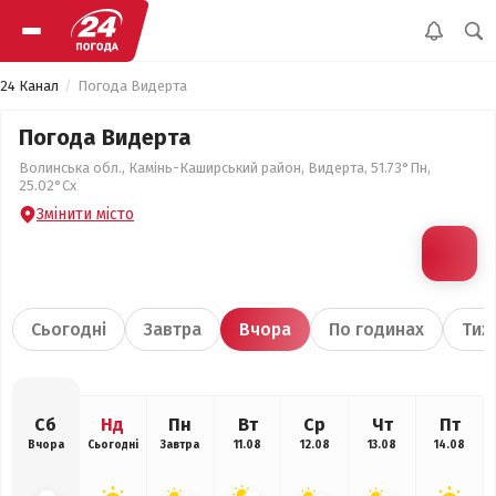
24 Канал
Погода Видерта
Погода Видерта
Волинська обл., Камінь-Каширський район, Видерта, 51.73°Пн,
25.02°Сх
Змінити місто
Сьогодні
Завтра
Вчора
По годинах
Тиж
Сб
Нд
Пн
Вт
Ср
Чт
Пт
Вчора
Сьогодні
Завтра
11.08
12.08
13.08
14.08