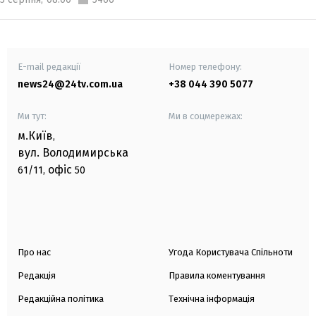
E-mail редакції
Номер телефону:
news24@24tv.com.ua
+38 044 390 5077
Ми тут:
Ми в соцмережах:
м.Київ
,
вул. Володимирська
офіс
61/11,
50
Про нас
Угода Користувача Спільноти
Редакція
Правила коментування
Редакційна політика
Технічна інформація