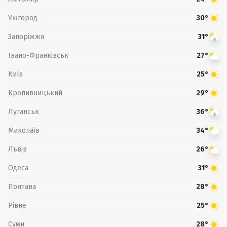
Ужгород
30°
Запоріжжя
31°
Івано-Франківськ
27°
Київ
25°
Кропивницький
29°
Луганськ
36°
Миколаїв
34°
Львів
26°
Одеса
31°
Полтава
28°
Рівне
25°
Суми
28°