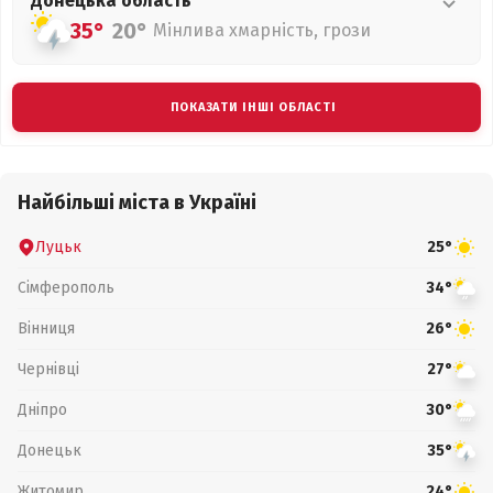
Донецька
область
35°
20°
Мінлива хмарність, грози
ПОКАЗАТИ ІНШІ ОБЛАСТІ
Найбільші міста в Україні
Луцьк
25°
Сімферополь
34°
Вінниця
26°
Чернівці
27°
Дніпро
30°
Донецьк
35°
Житомир
24°