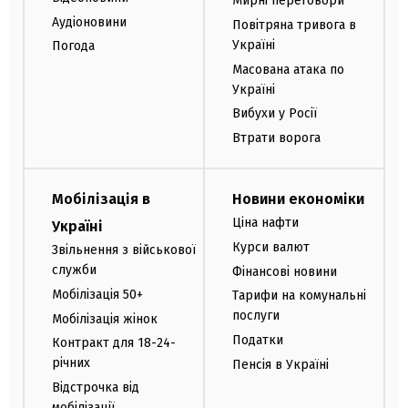
Мирні переговори
Аудіоновини
Повітряна тривога в
Україні
Погода
Масована атака по
Україні
Вибухи у Росії
Втрати ворога
Мобілізація в
Новини економіки
Ціна нафти
Україні
Курси валют
Звільнення з військової
служби
Фінансові новини
Мобілізація 50+
Тарифи на комунальні
послуги
Мобілізація жінок
Податки
Контракт для 18-24-
річних
Пенсія в Україні
Відстрочка від
мобілізації