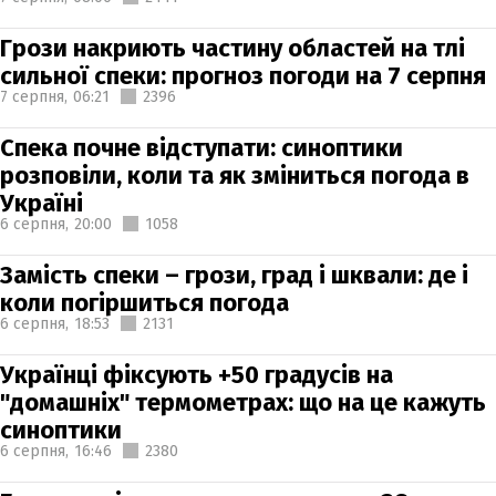
Грози накриють частину областей на тлі
сильної спеки: прогноз погоди на 7 серпня
7 серпня,
06:21
2396
Спека почне відступати: синоптики
розповіли, коли та як зміниться погода в
Україні
6 серпня,
20:00
1058
Замість спеки – грози, град і шквали: де і
коли погіршиться погода
6 серпня,
18:53
2131
Українці фіксують +50 градусів на
"домашніх" термометрах: що на це кажуть
синоптики
6 серпня,
16:46
2380