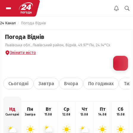
24 Канал
Погода Віднів
Погода Віднів
Львівська обл., Львівський район, Віднів, 49.97°Пн, 24.14°Сх
Змінити місто
Сьогодні
Завтра
Вчора
По годинах
Тиж
Нд
Пн
Вт
Ср
Чт
Пт
Сб
Сьогодні
Завтра
11.08
12.08
13.08
14.08
15.08