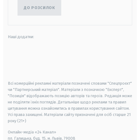
ДО РОЗСИЛОК
Наші додатки:
android
apple
smart tv
samsung smart tv
Всі комерційні рекламні матеріали позначені словами "Спецпроєкт"
чи "Партнерський матеріал". Матеріали з позначкою "Експерт",
"Позиція" відображають позицію авторів та героїв. Редакція може
не поділяти їхніх поглядів. Детальніше щодо реклами та правил
цитування можна ознайомитись в правилах користування сайтом.
Усі права захищені.
Матеріали сайту призначені для осіб старше
21
року (21+)
Онлайн-медіа «24 Канал»
пл. Галицька, буд. 15, м. Львів, 79008