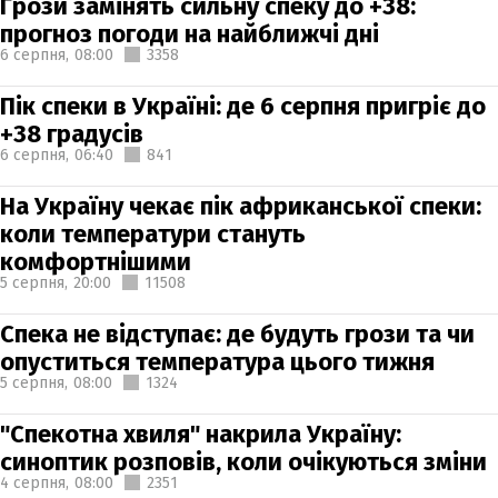
Грози замінять сильну спеку до +38:
прогноз погоди на найближчі дні
6 серпня,
08:00
3358
Пік спеки в Україні: де 6 серпня пригріє до
+38 градусів
6 серпня,
06:40
841
На Україну чекає пік африканської спеки:
коли температури стануть
комфортнішими
5 серпня,
20:00
11508
Спека не відступає: де будуть грози та чи
опуститься температура цього тижня
5 серпня,
08:00
1324
"Спекотна хвиля" накрила Україну:
синоптик розповів, коли очікуються зміни
4 серпня,
08:00
2351