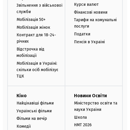
Курси валют
Звільнення з військової
служби
Фінансові новини
Мобілізація 50+
Тарифи на комунальні
послуги
Мобілізація жінок
Податки
Контракт для 18-24-
річних
Пенсія в Україні
Відстрочка від
мобілізації
Мобілізація в Україні:
скільки осіб мобілізує
ТЦК
Кіно
Новини Освіти
Найцікавіші фільми
Міністерство освіти та
науки України
Українські фільми
Школа
Фільми на вечір
НМТ 2026
Комедії