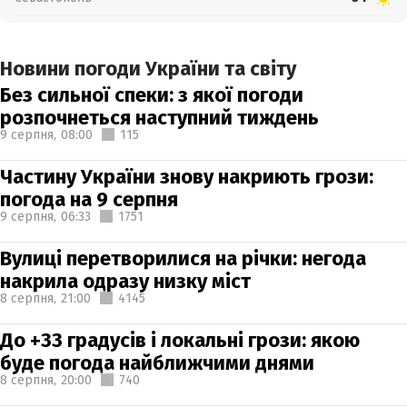
Новини погоди України та світу
Без сильної спеки: з якої погоди
розпочнеться наступний тиждень
9 серпня,
08:00
115
Частину України знову накриють грози:
погода на 9 серпня
9 серпня,
06:33
1751
Вулиці перетворилися на річки: негода
накрила одразу низку міст
8 серпня,
21:00
4145
До +33 градусів і локальні грози: якою
буде погода найближчими днями
8 серпня,
20:00
740