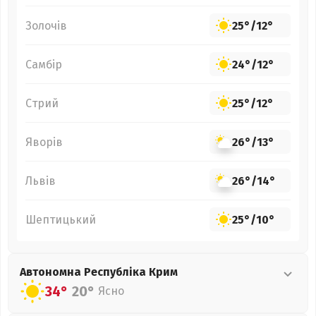
Золочів
25°
/
12°
Самбір
24°
/
12°
Стрий
25°
/
12°
Яворів
26°
/
13°
Львів
26°
/
14°
Шептицький
25°
/
10°
Автономна Республіка Крим
34°
20°
Ясно