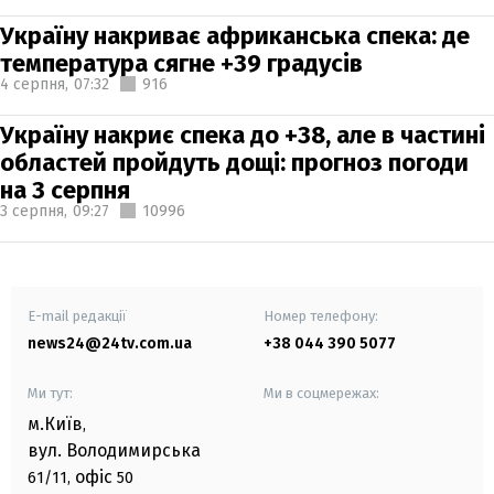
Україну накриває африканська спека: де
температура сягне +39 градусів
4 серпня,
07:32
916
Україну накриє спека до +38, але в частині
областей пройдуть дощі: прогноз погоди
на 3 серпня
3 серпня,
09:27
10996
E-mail редакції
Номер телефону:
news24@24tv.com.ua
+38 044 390 5077
Ми тут:
Ми в соцмережах:
м.Київ
,
вул. Володимирська
офіс
61/11,
50