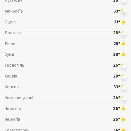
Луганськ
36°
Миколаїв
33°
Одеса
31°
Полтава
28°
Рівне
25°
Суми
28°
Тернопіль
26°
Харків
29°
Херсон
33°
Хмельницький
24°
Черкаси
26°
Чернігів
26°
Севастополь
34°