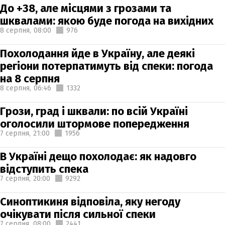
До +38, але місцями з грозами та
шквалами: якою буде погода на вихідних
8 серпня,
08:00
976
Похолодання йде в Україну, але деякі
регіони потерпатимуть від спеки: погода
на 8 серпня
8 серпня,
06:46
1332
Грози, град і шквали: по всій Україні
оголосили штормове попередження
7 серпня,
21:00
1956
В Україні дещо похолодає: як надовго
відступить спека
7 серпня,
20:00
9292
Синоптикиня відповіла, яку негоду
очікувати після сильної спеки
7 серпня,
08:00
2441