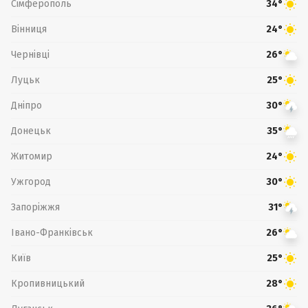
Сімферополь
34°
Вінниця
24°
Чернівці
26°
Луцьк
25°
Дніпро
30°
Донецьк
35°
Житомир
24°
Ужгород
30°
Запоріжжя
31°
Івано-Франківськ
26°
Київ
25°
Кропивницький
28°