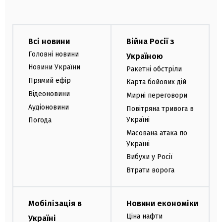
Всі новини
Війна Росії з
Головні новини
Україною
Новини України
Ракетні обстріли
Прямий ефір
Карта бойових дій
Відеоновини
Мирні переговори
Аудіоновини
Повітряна тривога в
Україні
Погода
Масована атака по
Україні
Вибухи у Росії
Втрати ворога
Мобілізація в
Новини економіки
Ціна нафти
Україні