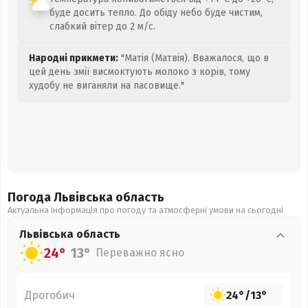
буде досить тепло. До обіду небо буде чистим,
слабкий вітер до 2 м/с.
Народні прикмети:
"Матія (Матвія). Вважалося, що в
цей день змії висмоктують молоко з корів, тому
худобу не виганяли на пасовище."
Погода Львівська
область
Актуальна інформація про погоду та атмосферні умови на сьогодні
Львівська
область
24°
13°
Переважно ясно
Дрогобич
24°
/
13°