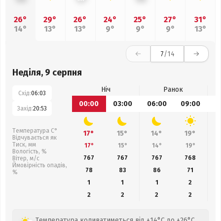
26°
29°
26°
24°
25°
27°
31°
14°
13°
13°
9°
9°
9°
13°
7
/14
Неділя, 9 серпня
Ніч
Ранок
Схід:
06:03
00:00
03:00
06:00
09:00
1
Захід:
20:53
Температура С°
17°
15°
14°
19°
Відчувається як
Тиск, мм
17°
15°
14°
19°
Вологість, %
767
767
767
768
Вітер, м/с
Ймовірність опадів,
78
83
86
71
%
1
1
1
2
2
2
2
2
Температура коливатиметься від +14°C до +26°C,