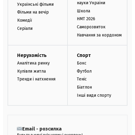
науки України
Українські фільми
Школа
Фільми на вечір
НМТ 2026
Комедії
Саморозвиток
Серіали
Навчання за кордоном
Нерухомість
Спорт
Аналітика ринку
Бокс
Купівля житла
Футбол
Тренди і натхнення
Теніс
Біатлон
Інші види спорту
Email - розсилка
Будьте в курсі всіх новин і оновлень!