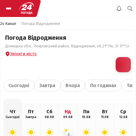
24 Канал
Погода Відродження
Погода Відродження
Донецька обл., Покровський район, Відродження, 48.21°Пн, 37.17°Сх
Змінити місто
Сьогодні
Завтра
Вчора
По годинах
Тиж
Чт
Пт
Сб
Нд
Пн
Вт
Ср
Сьогодні
Завтра
08.08
09.08
10.08
11.08
12.08