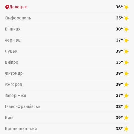
Донецьк
36°
Сімферополь
35°
Вінниця
38°
Чернівці
37°
Луцьк
39°
Дніпро
35°
Житомир
39°
Ужгород
39°
Запоріжжя
37°
Івано-Франківськ
38°
Київ
39°
Кропивницький
38°