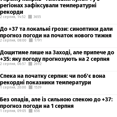
регіонах зафіксували температурні
рекорди
2 серпня,
14:52
3655
До +37 та локальні грози: синоптики дали
прогноз погоди на початок нового тижня
2 серпня,
08:00
1791
Дощитиме лише на Заході, але припече до
+35: яку погоду прогнозують на 2 серпня
2 серпня,
06:57
2692
Спека на початку серпня: чи поб'є вона
рекордні показники температури
1 серпня,
20:00
1539
Без опадів, але із сильною спекою до +37:
прогноз погоди на 1 серпня
1 серпня,
09:05
656