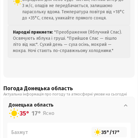
3 м/с, опадів не передбачається, залишаємо
парасольку вдома. Температура повітря від +18°C
до +35°C, спека, уникайте прямого сонця.
Народні прикмети:
"Преображення (Яблучний Спас).
Освячують яблука і груші. "Прийшов Спас — пішло
літо від нас". Сухий день — суха осінь, мокрий —
мокра. Ночі стають по-справжньому холодними."
Погода Донецька
область
Актуальна інформація про погоду та атмосферні умови на сьогодні
Донецька
область
35°
17°
Ясно
Бахмут
35°
/
17°