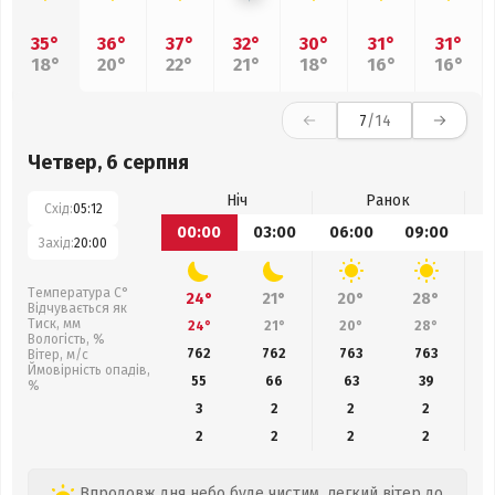
35°
36°
37°
32°
30°
31°
31°
18°
20°
22°
21°
18°
16°
16°
7
/14
Четвер, 6 серпня
Ніч
Ранок
Схід:
05:12
00:00
03:00
06:00
09:00
1
Захід:
20:00
Температура С°
24°
21°
20°
28°
Відчувається як
Тиск, мм
24°
21°
20°
28°
Вологість, %
762
762
763
763
Вітер, м/с
Ймовірність опадів,
55
66
63
39
%
3
2
2
2
2
2
2
2
Впродовж дня небо буде чистим, легкий вітер до