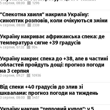
5 серпня,
08:00
1296
"Спекотна хвиля" накрила Україну:
синоптик розповів, коли очікуються зміни
4 серпня,
08:00
2338
Україну накриває африканська спека: де
температура сягне +39 градусів
4 серпня,
07:32
904
Україну накриє спека до +38, але в частині
областей пройдуть дощі: прогноз погоди
на 3 серпня
3 серпня,
09:27
10936
Від спеки +40 градусів до злив зі
шквалами: прогноз погоди на тиждень
3 серпня,
08:00
5457
Україну накрив "тепловий купол": у 5