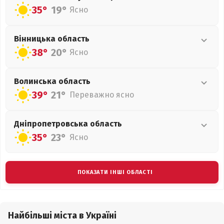
35°
19°
Ясно
Вінницька
область
38°
20°
Ясно
Волинська
область
39°
21°
Переважно ясно
Дніпропетровська
область
35°
23°
Ясно
ПОКАЗАТИ ІНШІ ОБЛАСТІ
Найбільші міста в Україні