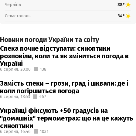
Чернігів
38°
Севастополь
34°
Новини погоди України та світу
Спека почне відступати: синоптики
розповіли, коли та як зміниться погода в
Україні
6 серпня,
20:00
138
Замість спеки – грози, град і шквали: де і
коли погіршиться погода
6 серпня,
18:53
467
Українці фіксують +50 градусів на
"домашніх" термометрах: що на це кажуть
синоптики
6 серпня,
16:46
1031