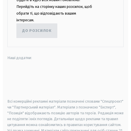
Перейдіть на сторінку наших розсилок, щоб
обрати ті, що відповідають вашим
інтересам.
ДО РОЗСИЛОК
Наші додатки:
android
apple
smart tv
samsung smart tv
Всі комерційні рекламні матеріали позначені словами "Спецпроєкт"
чи "Партнерський матеріал". Матеріали з позначкою "Експерт",
"Позиція" відображають позицію авторів та героїв. Редакція може
не поділяти їхніх поглядів. Детальніше щодо реклами та правил
цитування можна ознайомитись в правилах користування сайтом.
Усі права захищені.
Матеріали сайту призначені для осіб старше
21