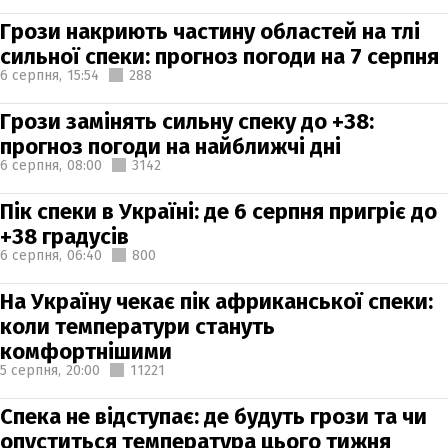
Грози накриють частину областей на тлі
сильної спеки: прогноз погоди на 7 серпня
6 серпня,
15:54
288
Грози замінять сильну спеку до +38:
прогноз погоди на найближчі дні
6 серпня,
08:00
3142
Пік спеки в Україні: де 6 серпня пригріє до
+38 градусів
6 серпня,
06:40
800
На Україну чекає пік африканської спеки:
коли температури стануть
комфортнішими
5 серпня,
20:00
11221
Спека не відступає: де будуть грози та чи
опуститься температура цього тижня