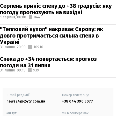
Серпень приніс спеку до +38 градусів: яку
погоду прогнозують на вихідні
1 серпня,
08:00
844
"Тепловий купол" накриває Європу: як
довго протримається сильна спека в
Україні
31 липня,
20:00
10910
Спека до +34 повертається: прогноз
погоди на 31 липня
31 липня,
09:15
939
E-mail редакції
Номер телефону:
news24@24tv.com.ua
+38 044 390 5077
Ми тут:
Ми в соцмережах: