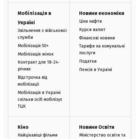
Мобілізація в
Новини економіки
Ціна нафти
Україні
Курси валют
Звільнення з військової
служби
Фінансові новини
Мобілізація 50+
Тарифи на комунальні
послуги
Мобілізація жінок
Податки
Контракт для 18-24-
річних
Пенсія в Україні
Відстрочка від
мобілізації
Мобілізація в Україні:
скільки осіб мобілізує
ТЦК
Кіно
Новини Освіти
Найцікавіші фільми
Міністерство освіти та