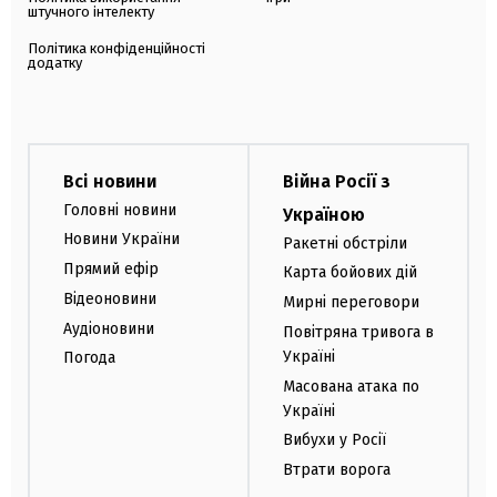
штучного інтелекту
Політика конфіденційності
додатку
Всі новини
Війна Росії з
Головні новини
Україною
Новини України
Ракетні обстріли
Прямий ефір
Карта бойових дій
Відеоновини
Мирні переговори
Аудіоновини
Повітряна тривога в
Україні
Погода
Масована атака по
Україні
Вибухи у Росії
Втрати ворога