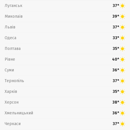
Луганськ
37°
Миколаїв
39°
Львів
37°
Одеса
33°
Полтава
35°
Рівне
40°
Суми
36°
Тернопіль
37°
Харків
35°
Херсон
38°
Хмельницький
36°
Черкаси
37°