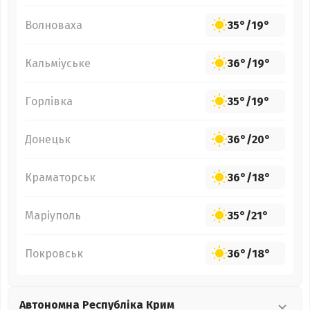
Волноваха
35°
/
19°
Кальміуське
36°
/
19°
Горлівка
35°
/
19°
Донецьк
36°
/
20°
Краматорськ
36°
/
18°
Маріуполь
35°
/
21°
Покровськ
36°
/
18°
Автономна Республіка Крим