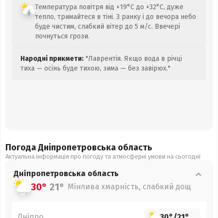
Температура повітря від +19°C до +32°C, дуже
тепло, тримайтеся в тіні. З ранку і до вечора небо
буде чистим, слабкий вітер до 5 м/с. Ввечері
почнуться грози.
Народні прикмети:
"Лаврентія. Якщо вода в річці
тиха — осінь буде тихою, зима — без завірюх."
Погода Дніпропетровська
область
Актуальна інформація про погоду та атмосферні умови на сьогодні
Дніпропетровська
область
30°
21°
Мінлива хмарність, слабкий дощ
Дніпро
30°
/
21°