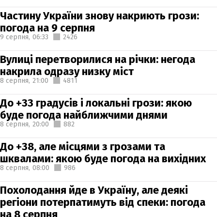
Частину України знову накриють грози:
погода на 9 серпня
9 серпня,
06:33
2426
Вулиці перетворилися на річки: негода
накрила одразу низку міст
8 серпня,
21:00
4811
До +33 градусів і локальні грози: якою
буде погода найближчими днями
8 серпня,
20:00
882
До +38, але місцями з грозами та
шквалами: якою буде погода на вихідних
8 серпня,
08:00
986
Похолодання йде в Україну, але деякі
регіони потерпатимуть від спеки: погода
на 8 серпня