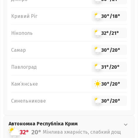
Кривий Ріг
30°
/
18°
Нікополь
32°
/
21°
Самар
30°
/
20°
Павлоград
31°
/
20°
Кам’янське
30°
/
20°
Синельникове
30°
/
20°
Автономна Республіка Крим
32°
20°
Мінлива хмарність, слабкий дощ