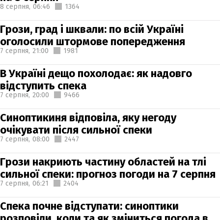
8 серпня,
06:46
1364
Грози, град і шквали: по всій Україні
оголосили штормове попередження
7 серпня,
21:00
1981
В Україні дещо похолодає: як надовго
відступить спека
7 серпня,
20:00
9466
Синоптикиня відповіла, яку негоду
очікувати після сильної спеки
7 серпня,
08:00
2447
Грози накриють частину областей на тлі
сильної спеки: прогноз погоди на 7 серпня
7 серпня,
06:21
2404
Спека почне відступати: синоптики
розповіли, коли та як зміниться погода в