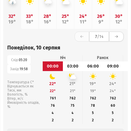
32°
33°
28°
25°
24°
26°
30°
19°
18°
16°
12°
11°
9°
12°
7
/14
Понеділок, 10 серпня
Ніч
Ранок
Схід:
05:20
00:00
03:00
06:00
09:00
1
Захід:
19:58
Температура С°
22°
21°
19°
24°
Відчувається як
Тиск, мм
22°
21°
19°
24°
Вологість, %
761
762
762
762
Вітер, м/с
Ймовірність опадів,
76
75
78
60
%
4
4
5
5
2
2
2
2