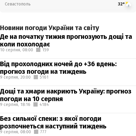
Севастополь
32°
Новини погоди України та світу
Де на початку тижня прогнозують дощі та
коли похолодає
10 серпня,
08:00
159
Від прохолодних ночей до +36 вдень:
прогноз погоди на тиждень
9 серпня,
20:00
5161
Дощі та хмари накриють Україну: прогноз
погоди на 10 серпня
9 серпня,
18:16
4184
Без сильної спеки: з якої погоди
розпочнеться наступний тиждень
9 серпня,
08:00
777