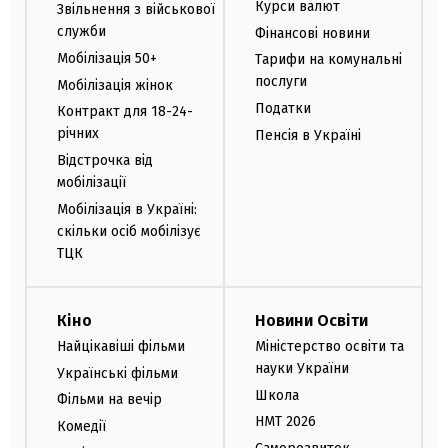
Курси валют
Звільнення з військової
служби
Фінансові новини
Мобілізація 50+
Тарифи на комунальні
послуги
Мобілізація жінок
Податки
Контракт для 18-24-
річних
Пенсія в Україні
Відстрочка від
мобілізації
Мобілізація в Україні:
скільки осіб мобілізує
ТЦК
Кіно
Новини Освіти
Найцікавіші фільми
Міністерство освіти та
науки України
Українські фільми
Школа
Фільми на вечір
НМТ 2026
Комедії