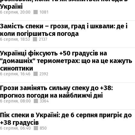
Україні
6 серпня,
20:00
1081
Замість спеки – грози, град і шквали: де і
коли погіршиться погода
6 серпня,
18:53
2137
Українці фіксують +50 градусів на
"домашніх" термометрах: що на це кажуть
синоптики
6 серпня,
16:46
2392
Грози замінять сильну спеку до +38:
прогноз погоди на найближчі дні
6 серпня,
08:00
3364
Пік спеки в Україні: де 6 серпня пригріє до
+38 градусів
6 серпня,
06:40
850