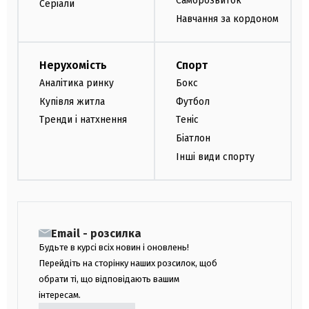
Саморозвиток
Серіали
Навчання за кордоном
Нерухомість
Спорт
Аналітика ринку
Бокс
Купівля житла
Футбол
Тренди і натхнення
Теніс
Біатлон
Інші види спорту
Email - розсилка
Будьте в курсі всіх новин і оновлень!
Перейдіть на сторінку наших розсилок, щоб
обрати ті, що відповідають вашим
інтересам.