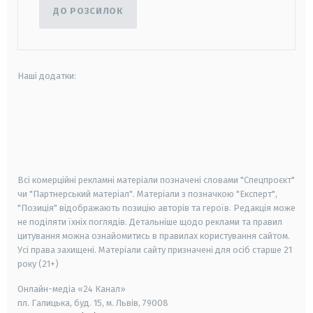
ДО РОЗСИЛОК
Наші додатки:
android
apple
smart tv
samsung smart tv
Всі комерційні рекламні матеріали позначені словами "Спецпроєкт"
чи "Партнерський матеріал". Матеріали з позначкою "Експерт",
"Позиція" відображають позицію авторів та героїв. Редакція може
не поділяти їхніх поглядів. Детальніше щодо реклами та правил
цитування можна ознайомитись в правилах користування сайтом.
Усі права захищені.
Матеріали сайту призначені для осіб старше
21
року (21+)
Онлайн-медіа «24 Канал»
пл. Галицька, буд. 15, м. Львів, 79008