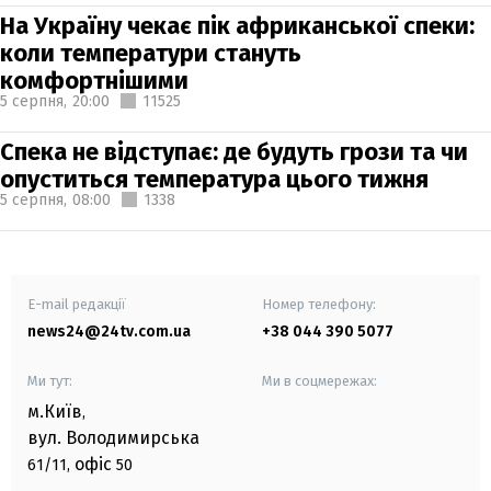
На Україну чекає пік африканської спеки:
коли температури стануть
комфортнішими
5 серпня,
20:00
11525
Спека не відступає: де будуть грози та чи
опуститься температура цього тижня
5 серпня,
08:00
1338
E-mail редакції
Номер телефону:
news24@24tv.com.ua
+38 044 390 5077
Ми тут:
Ми в соцмережах:
м.Київ
,
вул. Володимирська
офіс
61/11,
50