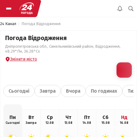
24 Канал
Погода Відродження
Погода Відродження
Дніпропетровська обл., Синельниківський район, Відродження,
48.29°Пн, 36.28°Сх
Змінити місто
Сьогодні
Завтра
Вчора
По годинах
Тиж
Пн
Вт
Ср
Чт
Пт
Сб
Нд
Сьогодні
Завтра
12.08
13.08
14.08
15.08
16.08