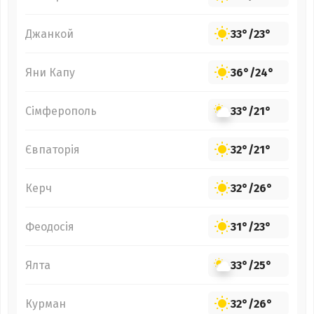
Джанкой
33°
/
23°
Яни Капу
36°
/
24°
Сімферополь
33°
/
21°
Євпаторія
32°
/
21°
Керч
32°
/
26°
Феодосія
31°
/
23°
Ялта
33°
/
25°
Курман
32°
/
26°