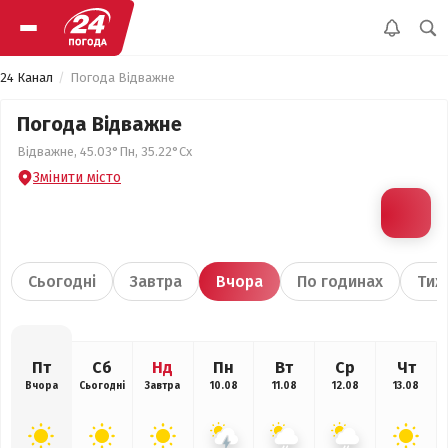
24 Канал
Погода Відважне
Погода Відважне
Відважне, 45.03°Пн, 35.22°Сх
Змінити місто
Сьогодні
Завтра
Вчора
По годинах
Тиж
Пт
Сб
Нд
Пн
Вт
Ср
Чт
Вчора
Сьогодні
Завтра
10.08
11.08
12.08
13.08