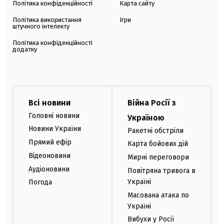
Політика конфіденційності
Карта сайту
Політика використання
Ігри
штучного інтелекту
Політика конфіденційності
додатку
Всі новини
Війна Росії з
Головні новини
Україною
Новини України
Ракетні обстріли
Прямий ефір
Карта бойових дій
Відеоновини
Мирні переговори
Аудіоновини
Повітряна тривога в
Україні
Погода
Масована атака по
Україні
Вибухи у Росії