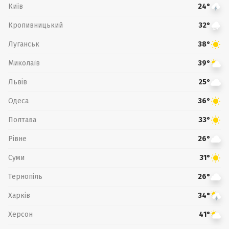
Київ
24°
Кропивницький
32°
Луганськ
38°
Миколаїв
39°
Львів
25°
Одеса
36°
Полтава
33°
Рівне
26°
Суми
31°
Тернопіль
26°
Харків
34°
Херсон
41°