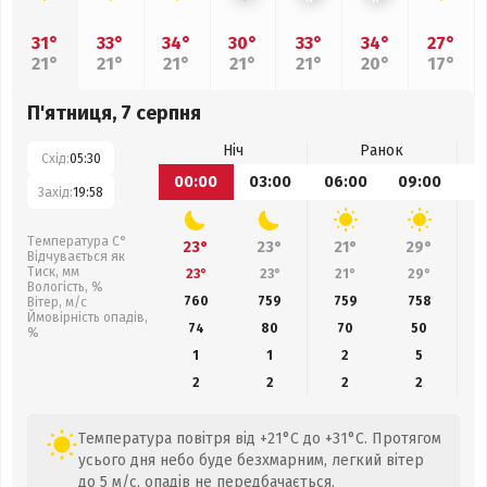
31°
33°
34°
30°
33°
34°
27°
21°
21°
21°
21°
21°
20°
17°
П'ятниця, 7 серпня
Ніч
Ранок
Схід:
05:30
00:00
03:00
06:00
09:00
1
Захід:
19:58
Температура С°
23°
23°
21°
29°
Відчувається як
Тиск, мм
23°
23°
21°
29°
Вологість, %
760
759
759
758
Вітер, м/с
Ймовірність опадів,
74
80
70
50
%
1
1
2
5
2
2
2
2
Температура повітря від +21°C до +31°C. Протягом
усього дня небо буде безхмарним, легкий вітер
до 5 м/с, опадів не передбачається.