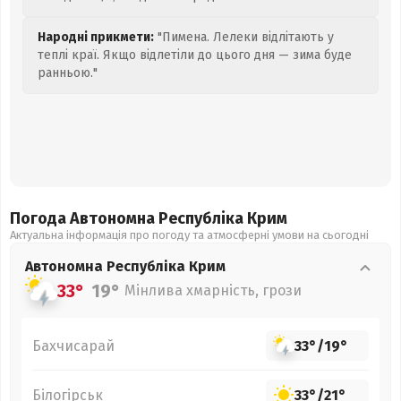
Народні прикмети:
"Пимена. Лелеки відлітають у
теплі краї. Якщо відлетіли до цього дня — зима буде
ранньою."
Погода Автономна Республіка Крим
Актуальна інформація про погоду та атмосферні умови на сьогодні
Автономна Республіка Крим
33°
19°
Мінлива хмарність, грози
Бахчисарай
33°
/
19°
Білогірськ
33°
/
21°