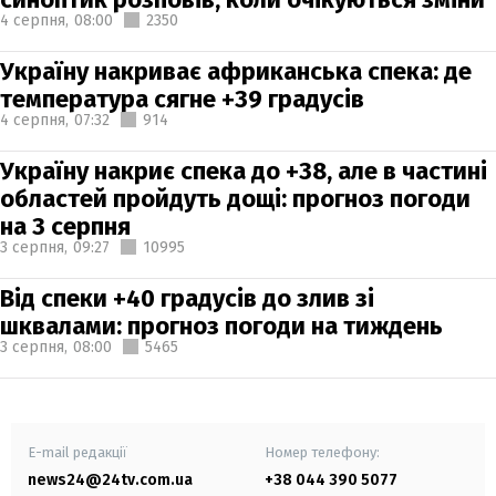
4 серпня,
08:00
2350
Україну накриває африканська спека: де
температура сягне +39 градусів
4 серпня,
07:32
914
Україну накриє спека до +38, але в частині
областей пройдуть дощі: прогноз погоди
на 3 серпня
3 серпня,
09:27
10995
Від спеки +40 градусів до злив зі
шквалами: прогноз погоди на тиждень
3 серпня,
08:00
5465
E-mail редакції
Номер телефону:
news24@24tv.com.ua
+38 044 390 5077