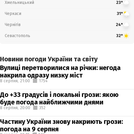
Хмельницький
23°
Черкаси
31°
Чернігів
24°
Севастополь
32°
Новини погоди України та світу
Вулиці перетворилися на річки: негода
накрила одразу низку міст
8 серпня,
21:00
1754
До +33 градусів і локальні грози: якою
буде погода найближчими днями
8 серпня,
20:00
352
Частину України знову накриють грози:
погода на 9 серпня