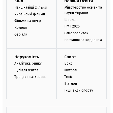
Кіно
Новини Освіти
Найцікавіші фільми
Міністерство освіти та
науки України
Українські фільми
Школа
Фільми на вечір
НМТ 2026
Комедії
Саморозвиток
Серіали
Навчання за кордоном
Нерухомість
Спорт
Аналітика ринку
Бокс
Купівля житла
Футбол
Тренди і натхнення
Теніс
Біатлон
Інші види спорту