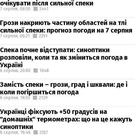
очікувати після сильної спеки
7 серпня,
08:00
2441
Грози накриють частину областей на тлі
сильної спеки: прогноз погоди на 7 серпня
7 серпня,
06:21
2391
Спека почне відступати: синоптики
розповіли, коли та як зміниться погода в
Україні
6 серпня,
20:00
1048
Замість спеки – грози, град і шквали: де і
коли погіршиться погода
6 серпня,
18:53
2129
Українці фіксують +50 градусів на
"домашніх" термометрах: що на це кажуть
синоптики
6 серпня,
16:46
2357