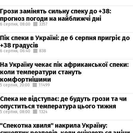
Грози замінять сильну спеку до +38:
прогноз погоди на найближчі дні
6 серпня,
08:00
3357
Пік спеки в Україні: де 6 серпня пригріє до
+38 градусів
6 серпня,
06:40
838
На Україну чекає пік африканської спеки:
коли температури стануть
комфортнішими
5 серпня,
20:00
11499
Спека не відступає: де будуть грози та чи
опуститься температура цього тижня
5 серпня,
08:00
1324
"Спекотна хвиля" накрила Україну:
синоптик розповів, коли очікуються зміни