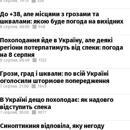
8 серпня,
19:15
526
До +38, але місцями з грозами та
шквалами: якою буде погода на вихідних
8 серпня,
08:00
948
Похолодання йде в Україну, але деякі
регіони потерпатимуть від спеки: погода
на 8 серпня
8 серпня,
06:46
1322
Грози, град і шквали: по всій Україні
оголосили штормове попередження
7 серпня,
21:00
1949
В Україні дещо похолодає: як надовго
відступить спека
7 серпня,
20:00
9077
Синоптикиня відповіла, яку негоду