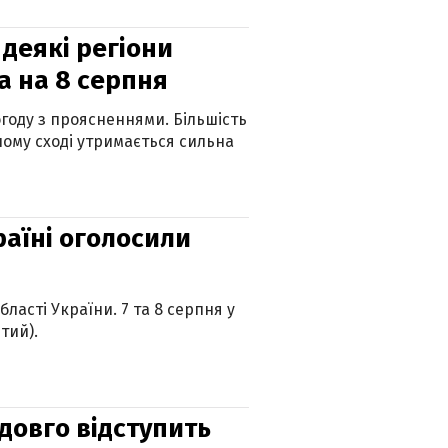
 деякі регіони
а на 8 серпня
огоду з проясненнями. Більшість
ному сході утримається сильна
країні оголосили
ласті України. 7 та 8 серпня у
тий).
адовго відступить