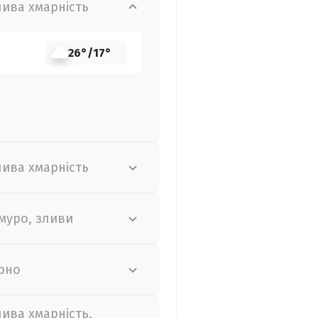
лива хмарність
26°
/
17°
лива хмарність
муро, зливи
рно
лива хмарність,