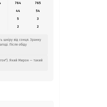
4
764
765
44
54
5
3
2
2
ть шкіру від сонця. Зранку
годі. Після обіду
гон"). Який Мирон — такий