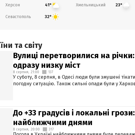
Херсон
Хмельницький
41°
23°
Севастополь
32°
ни та світу
Вулиці перетворилися на річки
одразу низку міст
8 серпня,
21:00
137
У суботу, 8 серпня, в Одесі люди були змушені тікат
погодну ситуацію. Також сильні опади були у Харкові
До +33 градусів і локальні гроз
найближчими днями
8 серпня,
20:00
317
Погода в Україні найближчими днями буде переваж