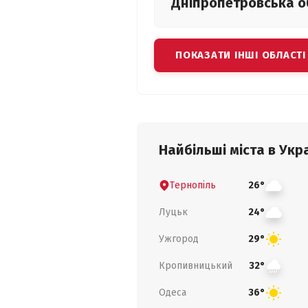
Дніпропетровська
о
ПОКАЗАТИ ІНШІ ОБЛАСТІ
Найбільші міста в Укра
Тернопіль
26°
Луцьк
24°
Ужгород
29°
Кропивницький
32°
Одеса
36°