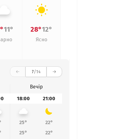
°
11°
28°
12°
арно
Ясно
7
/14
Вечір
00
18:00
21:00
°
25°
22°
°
25°
22°