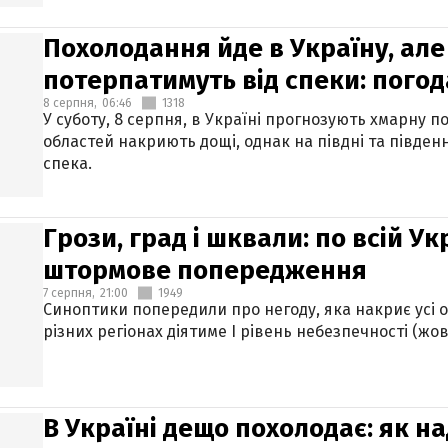
Похолодання йде в Україну, але
потерпатимуть від спеки: погод
8 серпня,
06:46
1318
У суботу, 8 серпня, в Україні прогнозують хмарну п
областей накриють дощі, однак на півдні та півден
спека.
Грози, град і шквали: по всій У
штормове попередження
7 серпня,
21:00
1949
Синоптики попередили про негоду, яка накриє усі об
різних регіонах діятиме І рівень небезпечності (жов
В Україні дещо похолодає: як н