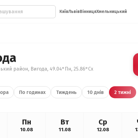
Київ
Львів
Вінниця
Хмельницький
ода
ький район, Вигода, 49.04°Пн, 25.86°Сх
ора
По годинах
Тиждень
10 днів
2 тижні
Пн
Вт
Ср
10.08
11.08
12.08
1