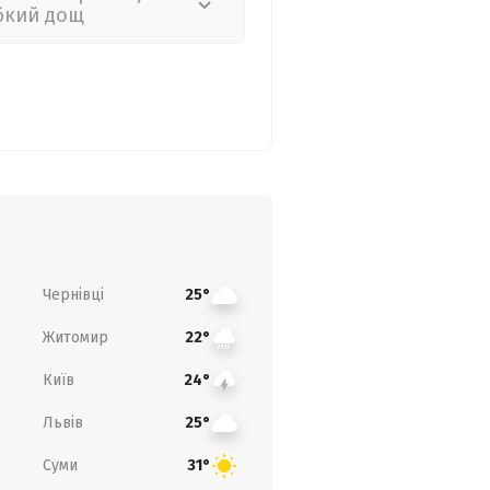
бкий дощ
Чернівці
25°
Житомир
22°
Київ
24°
Львів
25°
Суми
31°