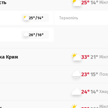
25°
14°
сть
Мін
25°
/
14°
Тернопіль
26°
/
16°
33°
21°
ка Крим
Мін
23°
15°
Пох
24°
14°
Хма
Мін