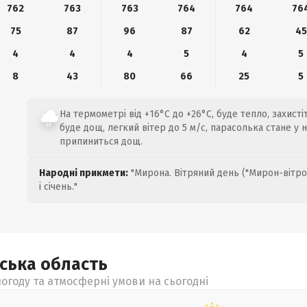
762
763
763
764
764
76
75
87
96
87
62
45
4
4
4
5
4
5
8
43
80
66
25
5
На термометрі від +16°C до +26°C, буде тепло, захисті
буде дощ, легкий вітер до 5 м/с, парасолька стане у на
припиниться дощ.
Народні прикмети:
"Мирона. Вітряний день ("Мирон-вітро
і січень."
ьська
область
огоду та атмосферні умови на сьогодні