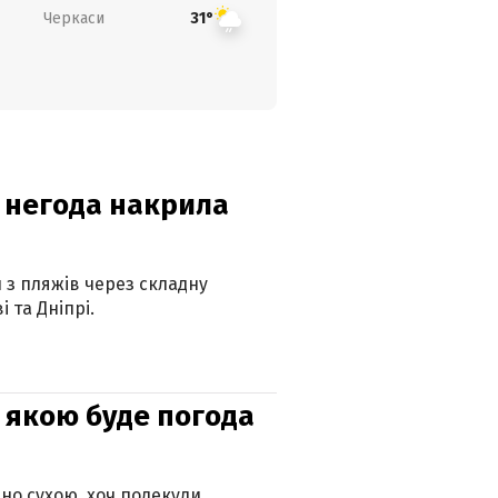
Черкаси
31°
: негода накрила
и з пляжів через складну
 та Дніпрі.
и: якою буде погода
но сухою, хоч подекуди