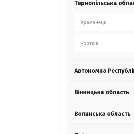
Тернопільська
обла
Кременець
Чортків
Автономна Республі
Вінницька
область
Волинська
область