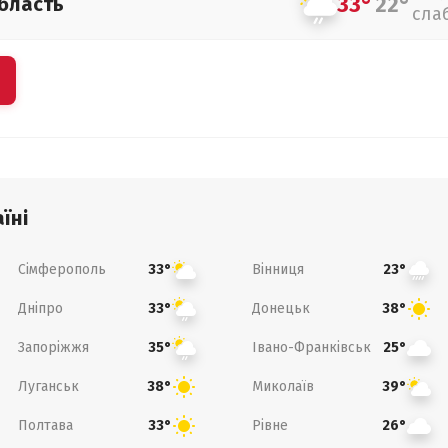
33°
22°
бласть
сла
їні
Сімферополь
Вінниця
33°
23°
Дніпро
Донецьк
33°
38°
Запоріжжя
Івано-Франківськ
35°
25°
Луганськ
Миколаїв
38°
39°
Полтава
Рівне
33°
26°