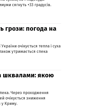
муми сягнуть +33 градусів.
ь грози: погода на
 України очікується тепла і суха
 також утримається спека
та шквалами: якою
спека. Через проходження
ей очікується зниження
 у Криму.