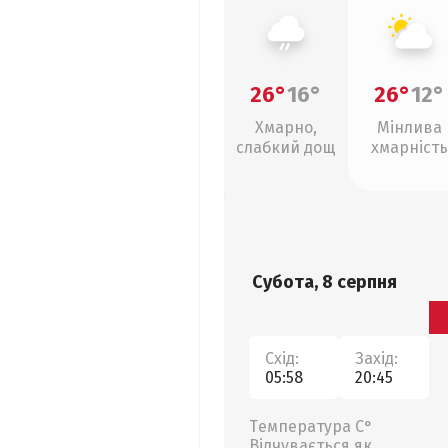
26°
16°
26°
12°
Хмарно,
Мінлива
слабкий дощ
хмарність
Субота, 8 серпня
Схід:
Захід:
05:58
20:45
Температура С°
Відчувається як