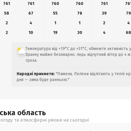
761
761
760
760
761
76
58
67
55
78
39
79
2
4
1
1
2
4
2
10
19
30
4
6
Температура від +19°C до +31°C, обмежте активність 
Зранку майже безхмарно, ледь відчутний вітер до 4 м
гроза.
Народні прикмети:
"Пимена. Лелеки відлітають у теплі кр
дня — зима буде ранньою."
ьська
область
огоду та атмосферні умови на сьогодні