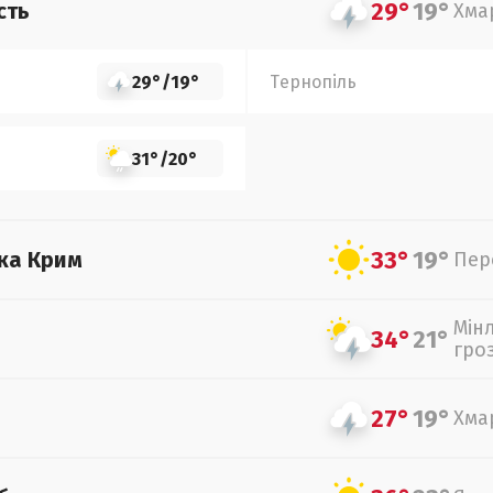
29°
19°
сть
Хма
29°
/
19°
Тернопіль
31°
/
20°
33°
19°
ка Крим
Пер
Мін
34°
21°
гро
27°
19°
Хма