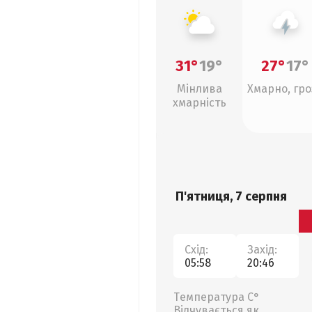
31°
19°
27°
17°
Мінлива
Хмарно, гро
хмарність
П'ятниця, 7 серпня
Схід:
Захід:
05:58
20:46
Температура С°
Відчувається як