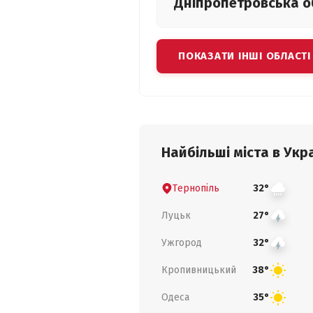
Дніпропетровська
о
ПОКАЗАТИ ІНШІ ОБЛАСТІ
Найбільші міста в Укра
Тернопіль
32°
Луцьк
27°
Ужгород
32°
Кропивницький
38°
Одеса
35°