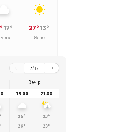
°
17°
27°
13°
арно
Ясно
7
/14
Вечір
00
18:00
21:00
°
26°
23°
°
26°
23°