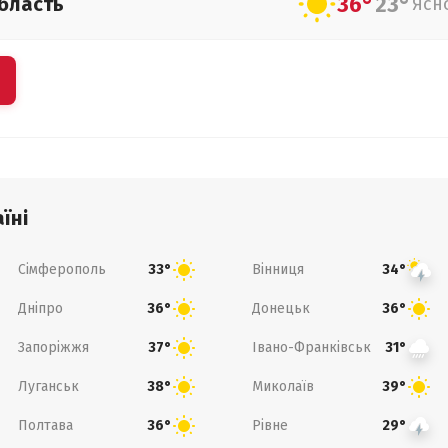
36°
23°
бласть
Ясн
їні
Сімферополь
Вінниця
33°
34°
Дніпро
Донецьк
36°
36°
Запоріжжя
Івано-Франківськ
37°
31°
Луганськ
Миколаїв
38°
39°
Полтава
Рівне
36°
29°