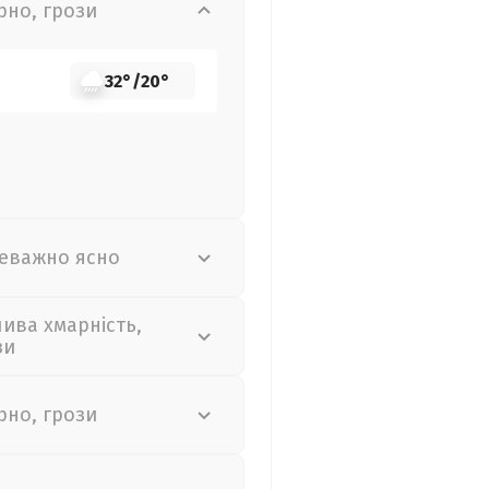
рно, грози
32°
/
20°
еважно ясно
лива хмарність,
зи
рно, грози