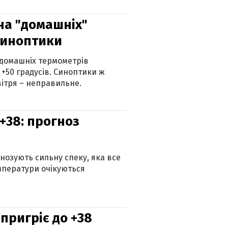
 на "домашніх"
синоптики
 домашніх термометрів
 +50 градусів. Синоптики ж
ітря – неправильне.
+38: прогноз
гнозують сильну спеку, яка все
мператури очікуються
 пригріє до +38