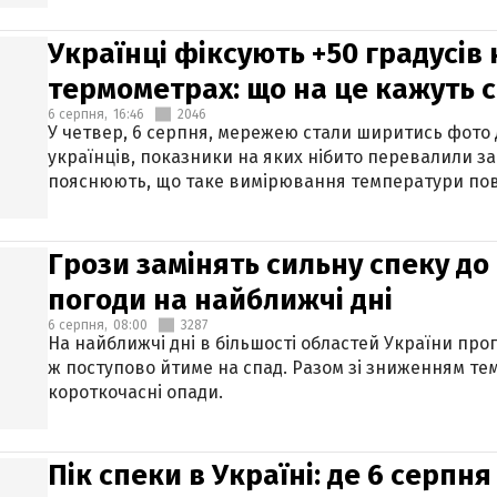
Українці фіксують +50 градусів
термометрах: що на це кажуть 
6 серпня,
16:46
2046
У четвер, 6 серпня, мережею стали ширитись фото
українців, показники на яких нібито перевалили за
пояснюють, що таке вимірювання температури пов
Грози замінять сильну спеку до 
погоди на найближчі дні
6 серпня,
08:00
3287
На найближчі дні в більшості областей України про
ж поступово йтиме на спад. Разом зі зниженням те
короткочасні опади.
Пік спеки в Україні: де 6 серпня