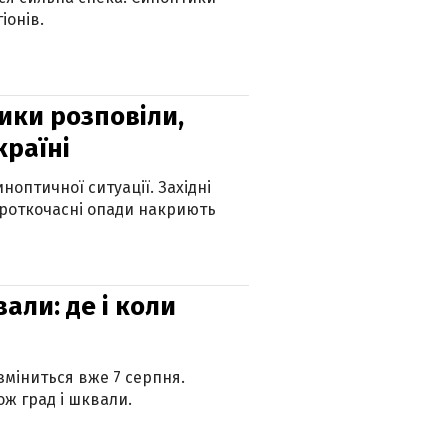
іонів.
ики розповіли,
країні
оптичної ситуації. Західні
ороткочасні опади накриють
вали: де і коли
 зміниться вже 7 серпня.
ж град і шквали.