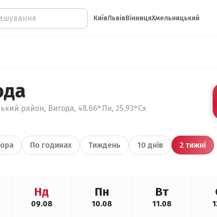
Київ
Львів
Вінниця
Хмельницький
ода
ький район, Вигода, 48.66°Пн, 25.93°Сх
ора
По годинах
Тиждень
10 днів
2 тижні
Нд
Пн
Вт
09.08
10.08
11.08
1