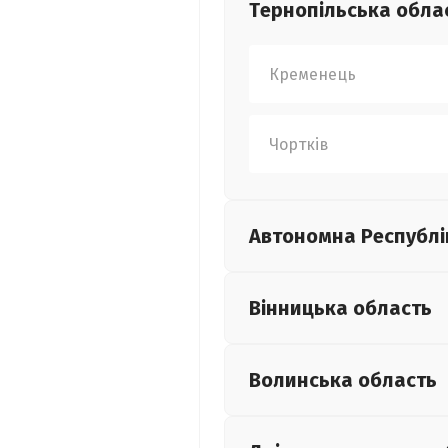
Тернопільська
обла
Кременець
Чортків
Автономна Республі
Вінницька
область
Волинська
область