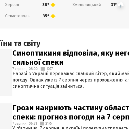
Херсон
Хмельницький
38°
31°
Севастополь
35°
ни та світу
Синоптикиня відповіла, яку нег
сильної спеки
7 серпня,
08:00
1077
Наразі в Україні переважає слабкий вітер, який м
погоду. Однак уже із 7 серпня через проходження 
синоптична ситуація зміниться.
Грози накриють частину областе
спеки: прогноз погоди на 7 сер
7 серпня,
06:21
2175
У п'ятницю, 7 серпня, в Україні подекуди утримаєт