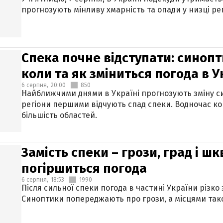
прогнозують мінливу хмарність та опади у низці рег
Спека почне відступати: синопт
коли та як зміниться погода в У
6 серпня,
20:00
850
Найближчими днями в Україні прогнозують зміну син
регіони першими відчують спад спеки. Водночас к
більшість областей.
Замість спеки – грози, град і шк
погіршиться погода
6 серпня,
18:53
1990
Після сильної спеки погода в частині України різко
Синоптики попереджають про грози, а місцями тако