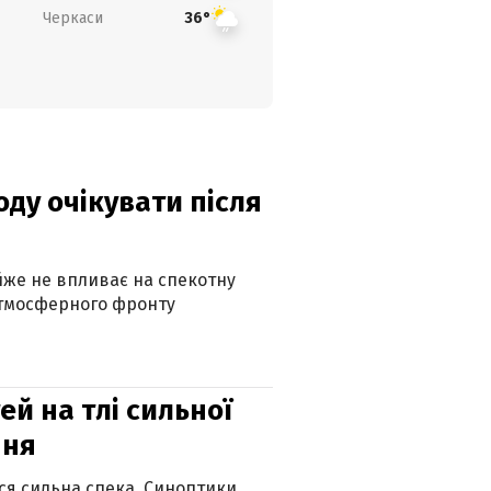
Черкаси
36°
оду очікувати після
айже не впливає на спекотну
атмосферного фронту
й на тлі сильної
пня
ься сильна спека. Синоптики