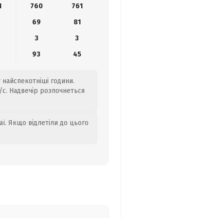
1
760
761
69
81
3
3
8
93
45
у найспекотніші години.
/с. Надвечір розпочнеться
аї. Якщо відлетіли до цього