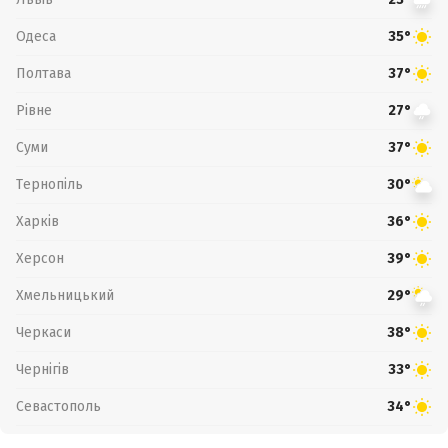
Одеса
35°
Полтава
37°
Рівне
27°
Суми
37°
Тернопіль
30°
Харків
36°
Херсон
39°
Хмельницький
29°
Черкаси
38°
Чернігів
33°
Севастополь
34°