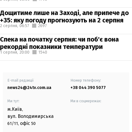
Дощитиме лише на Заході, але припече до
+35: яку погоду прогнозують на 2 серпня
2 серпня,
06:57
2697
Спека на початку серпня: чи поб'є вона
рекордні показники температури
1 серпня,
20:00
1540
E-mail редакції
Номер телефону:
news24@24tv.com.ua
+38 044 390 5077
Ми тут:
Ми в соцмережах:
м.Київ
,
вул. Володимирська
офіс
61/11,
50