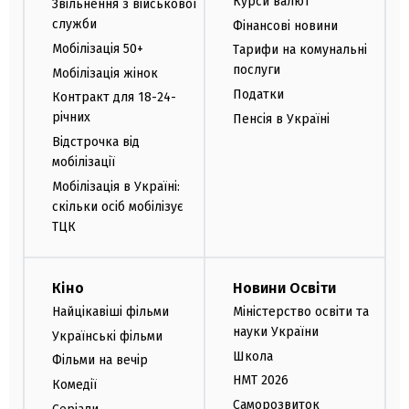
Курси валют
Звільнення з військової
служби
Фінансові новини
Мобілізація 50+
Тарифи на комунальні
послуги
Мобілізація жінок
Податки
Контракт для 18-24-
річних
Пенсія в Україні
Відстрочка від
мобілізації
Мобілізація в Україні:
скільки осіб мобілізує
ТЦК
Кіно
Новини Освіти
Найцікавіші фільми
Міністерство освіти та
науки України
Українські фільми
Школа
Фільми на вечір
НМТ 2026
Комедії
Саморозвиток