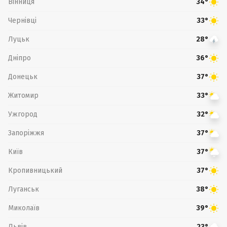
Вінниця
34°
Чернівці
33°
Луцьк
28°
Дніпро
36°
Донецьк
37°
Житомир
33°
Ужгород
32°
Запоріжжя
37°
Київ
37°
Кропивницький
37°
Луганськ
38°
Миколаїв
39°
Львів
23°