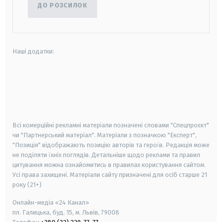
ДО РОЗСИЛОК
Наші додатки:
android
apple
smart tv
samsung smart tv
Всі комерційні рекламні матеріали позначені словами "Спецпроєкт"
чи "Партнерський матеріал". Матеріали з позначкою "Експерт",
"Позиція" відображають позицію авторів та героїв. Редакція може
не поділяти їхніх поглядів. Детальніше щодо реклами та правил
цитування можна ознайомитись в правилах користування сайтом.
Усі права захищені.
Матеріали сайту призначені для осіб старше
21
року (21+)
Онлайн-медіа «24 Канал»
пл. Галицька, буд. 15, м. Львів, 79008