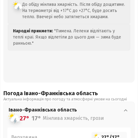
До обіду мінлива хмарність. Після обіду дощитиме.
На термометрі від +17°C до +27°C, буде досить
тепло. Ввечері небо затягнеться хмарами.
Народні прикмети:
"Пимена. Лелеки відлітають у
теплі краї. Якщо відлетіли до цього дня — зима буде
ранньою."
Погода Івано-Франківська
область
Актуальна інформація про погоду та атмосферні умови на сьогодні
Івано-Франківська
область
27°
17°
Мінлива хмарність, грози
Верховина
27°
/
17°