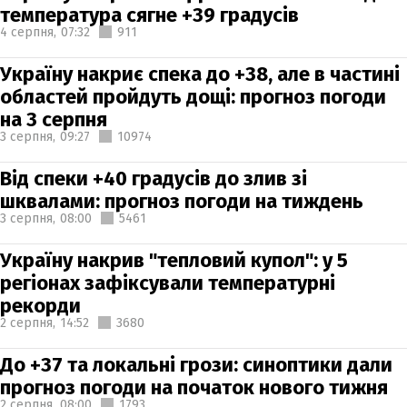
температура сягне +39 градусів
4 серпня,
07:32
911
Україну накриє спека до +38, але в частині
областей пройдуть дощі: прогноз погоди
на 3 серпня
3 серпня,
09:27
10974
Від спеки +40 градусів до злив зі
шквалами: прогноз погоди на тиждень
3 серпня,
08:00
5461
Україну накрив "тепловий купол": у 5
регіонах зафіксували температурні
рекорди
2 серпня,
14:52
3680
До +37 та локальні грози: синоптики дали
прогноз погоди на початок нового тижня
2 серпня,
08:00
1793