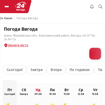
24 Канал
Погода Вигода
Погода Вигода
Івано-Франківська обл., Верховинський район, Вигода, 48.12°Пн,
24.94°Сх
Змінити місто
Сьогодні
Завтра
Вчора
По годинах
Тиж
Пт
Сб
Нд
Пн
Вт
Ср
Чт
Сьогодні
Завтра
09.08
10.08
11.08
12.08
13.08