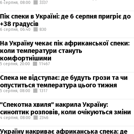
6 серпня,
08:00
3337
Пік спеки в Україні: де 6 серпня пригріє до
+38 градусів
6 серпня,
06:40
830
На Україну чекає пік африканської спеки:
коли температури стануть
комфортнішими
5 серпня,
20:00
11467
Спека не відступає: де будуть грози та чи
опуститься температура цього тижня
5 серпня,
08:00
1317
"Спекотна хвиля" накрила Україну:
синоптик розповів, коли очікуються зміни
4 серпня,
08:00
2346
Україну накриває африканська спека: де