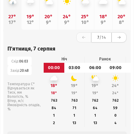
27°
19°
20°
24°
25°
18°
20°
17°
12°
9°
9°
10°
9°
8°
7
/14
П'ятниця, 7 серпня
Ніч
Ранок
Схід:
06:03
00:00
03:00
06:00
09:00
1
Захід:
20:48
Температура С°
18°
19°
19°
24°
Відчувається як
Тиск, мм
18°
19°
19°
24°
Вологість, %
763
763
762
762
Вітер, м/с
Ймовірність опадів,
84
71
64
59
%
1
1
1
0
2
13
13
4