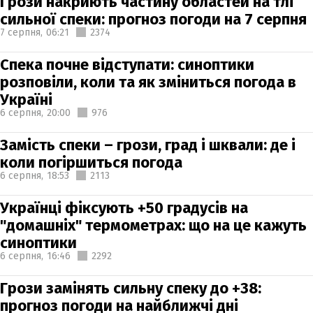
Грози накриють частину областей на тлі
сильної спеки: прогноз погоди на 7 серпня
7 серпня,
06:21
2374
Спека почне відступати: синоптики
розповіли, коли та як зміниться погода в
Україні
6 серпня,
20:00
976
Замість спеки – грози, град і шквали: де і
коли погіршиться погода
6 серпня,
18:53
2113
Українці фіксують +50 градусів на
"домашніх" термометрах: що на це кажуть
синоптики
6 серпня,
16:46
2292
Грози замінять сильну спеку до +38:
прогноз погоди на найближчі дні