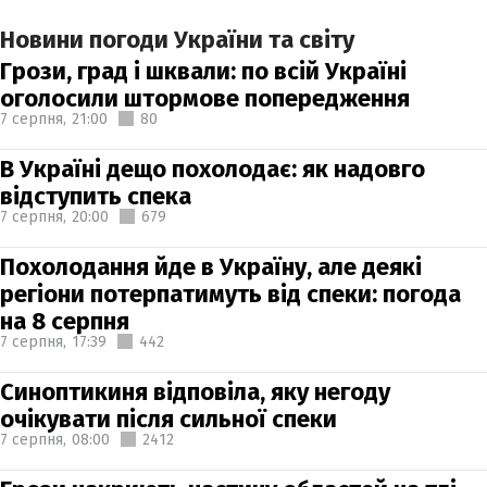
Новини погоди України та світу
Грози, град і шквали: по всій Україні
оголосили штормове попередження
7 серпня,
21:00
80
В Україні дещо похолодає: як надовго
відступить спека
7 серпня,
20:00
679
Похолодання йде в Україну, але деякі
регіони потерпатимуть від спеки: погода
на 8 серпня
7 серпня,
17:39
442
Синоптикиня відповіла, яку негоду
очікувати після сильної спеки
7 серпня,
08:00
2412