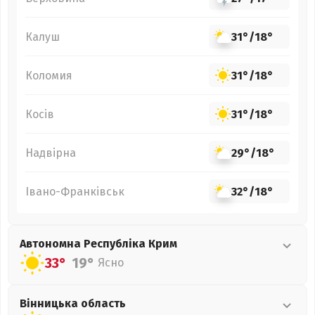
Калуш
31°
/
18°
Коломия
31°
/
18°
Косів
31°
/
18°
Надвірна
29°
/
18°
Івано-Франківськ
32°
/
18°
Автономна Республіка Крим
33°
19°
Ясно
Вінницька
область