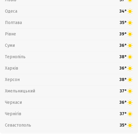
Одеса
34°
Полтава
35°
Рівне
39°
Суми
36°
Тернопіль
38°
Харків
36°
Херсон
38°
Хмельницький
37°
Черкаси
36°
Чернігів
37°
Севастополь
35°