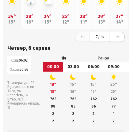
34°
28°
24°
25°
28°
29°
27°
15°
16°
15°
12°
11°
13°
14°
7
/14
Четвер, 6 серпня
Ніч
Ранок
Схід:
06:02
00:00
03:00
06:00
09:00
1
Захід:
20:56
Температура С°
18°
16°
15°
25°
Відчувається як
Тиск, мм
18°
16°
15°
25°
Вологість, %
763
763
762
762
Вітер, м/с
Ймовірність опадів,
88
85
86
77
%
2
2
2
1
2
2
2
2