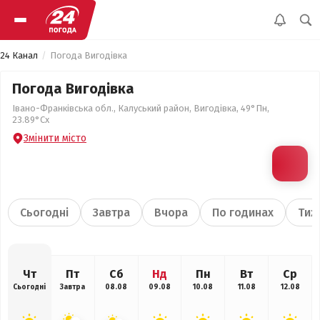
24 Канал
Погода Вигодівка
Погода Вигодівка
Івано-Франківська обл., Калуський район, Вигодівка, 49°Пн,
23.89°Сх
Змінити місто
Сьогодні
Завтра
Вчора
По годинах
Тиж
Чт
Пт
Сб
Нд
Пн
Вт
Ср
Сьогодні
Завтра
08.08
09.08
10.08
11.08
12.08