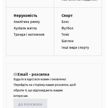
Нерухомість
Спорт
Аналітика ринку
Бокс
Купівля житла
Футбол
Тренди і натхнення
Теніс
Біатлон
Інші види спорту
Email - розсилка
Будьте в курсі всіх новин і оновлень!
Перейдіть на сторінку наших розсилок, щоб
обрати ті, що відповідають вашим
інтересам.
ДО РОЗСИЛОК