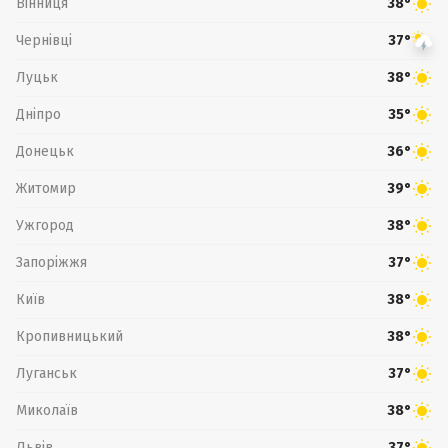
Вінниця
38°
Чернівці
37°
Луцьк
38°
Дніпро
35°
Донецьк
36°
Житомир
39°
Ужгород
38°
Запоріжжя
37°
Київ
38°
Кропивницький
38°
Луганськ
37°
Миколаїв
38°
Львів
37°