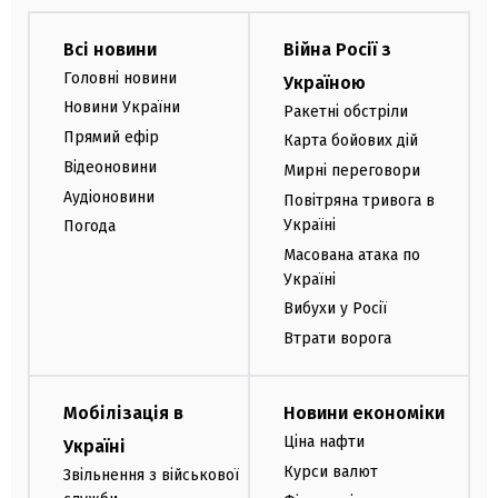
Всі новини
Війна Росії з
Головні новини
Україною
Новини України
Ракетні обстріли
Прямий ефір
Карта бойових дій
Відеоновини
Мирні переговори
Аудіоновини
Повітряна тривога в
Україні
Погода
Масована атака по
Україні
Вибухи у Росії
Втрати ворога
Мобілізація в
Новини економіки
Ціна нафти
Україні
Курси валют
Звільнення з військової