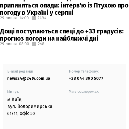
припиняться опади: інтерв'ю із Птухою про
погоду в Україні у серпні
29 липня,
14:00
2494
Дощі поступаються спеці до +33 градусів:
прогноз погоди на найближчі дні
29 липня,
08:00
248
E-mail редакції
Номер телефону:
news24@24tv.com.ua
+38 044 390 5077
Ми тут:
Ми в соцмережах:
м.Київ
,
вул. Володимирська
офіс
61/11,
50