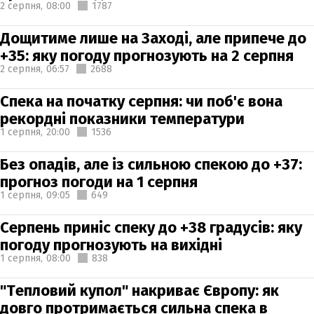
2 серпня,
08:00
1787
Дощитиме лише на Заході, але припече до
+35: яку погоду прогнозують на 2 серпня
2 серпня,
06:57
2688
Спека на початку серпня: чи поб'є вона
рекордні показники температури
1 серпня,
20:00
1536
Без опадів, але із сильною спекою до +37:
прогноз погоди на 1 серпня
1 серпня,
09:05
649
Серпень приніс спеку до +38 градусів: яку
погоду прогнозують на вихідні
1 серпня,
08:00
838
"Тепловий купол" накриває Європу: як
довго протримається сильна спека в