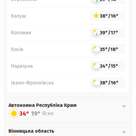
Калуш
38°
/
16°
Коломия
39°
/
17°
Косів
35°
/
18°
Надвірна
34°
/
15°
Івано-Франківськ
38°
/
16°
Автономна Республіка Крим
34°
19°
Ясно
Вінницька
область