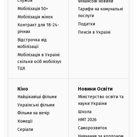
служби
Фінансові новини
Мобілізація 50+
Тарифи на комунальні
послуги
Мобілізація жінок
Податки
Контракт для 18-24-
річних
Пенсія в Україні
Відстрочка від
мобілізації
Мобілізація в Україні:
скільки осіб мобілізує
ТЦК
Кіно
Новини Освіти
Найцікавіші фільми
Міністерство освіти та
науки України
Українські фільми
Школа
Фільми на вечір
НМТ 2026
Комедії
Саморозвиток
Серіали
Навчання за кордоном