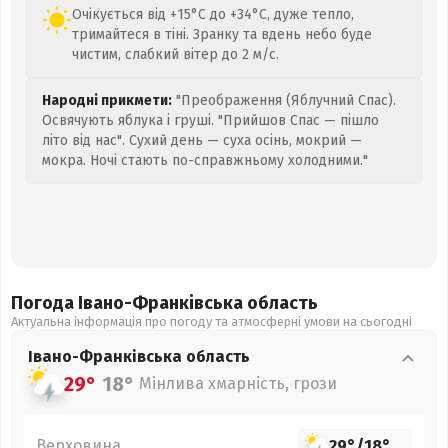
Очікується від +15°C до +34°C, дуже тепло,
тримайтеся в тіні. Зранку та вдень небо буде
чистим, слабкий вітер до 2 м/с.
Народні прикмети:
"Преображення (Яблучний Спас).
Освячують яблука і груші. "Прийшов Спас — пішло
літо від нас". Сухий день — суха осінь, мокрий —
мокра. Ночі стають по-справжньому холодними."
Погода Івано-Франківська
область
Актуальна інформація про погоду та атмосферні умови на сьогодні
Івано-Франківська
область
29°
18°
Мінлива хмарність, грози
Верховина
29°
/
18°