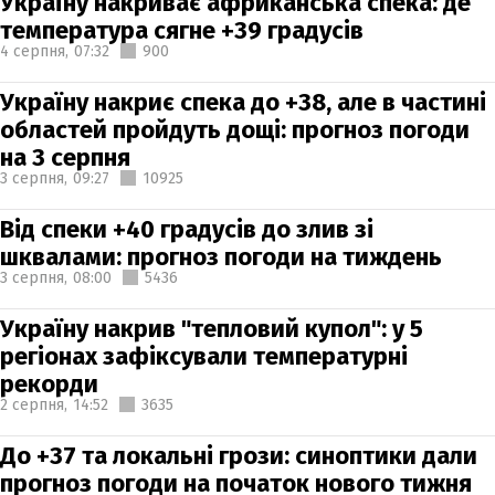
Україну накриває африканська спека: де
температура сягне +39 градусів
4 серпня,
07:32
900
Україну накриє спека до +38, але в частині
областей пройдуть дощі: прогноз погоди
на 3 серпня
3 серпня,
09:27
10925
Від спеки +40 градусів до злив зі
шквалами: прогноз погоди на тиждень
3 серпня,
08:00
5436
Україну накрив "тепловий купол": у 5
регіонах зафіксували температурні
рекорди
2 серпня,
14:52
3635
До +37 та локальні грози: синоптики дали
прогноз погоди на початок нового тижня