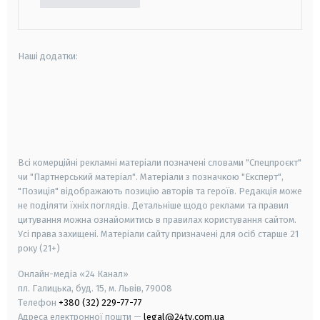
Наші додатки:
android
apple
smart tv
samsung smart tv
Всі комерційні рекламні матеріали позначені словами "Спецпроєкт"
чи "Партнерський матеріал". Матеріали з позначкою "Експерт",
"Позиція" відображають позицію авторів та героїв. Редакція може
не поділяти їхніх поглядів. Детальніше щодо реклами та правил
цитування можна ознайомитись в правилах користування сайтом.
Усі права захищені.
Матеріали сайту призначені для осіб старше
21
року (21+)
Онлайн-медіа «24 Канал»
пл. Галицька, буд. 15, м. Львів, 79008
Телефон
+380 (32) 229-77-77
Адреса електронної пошти —
legal@24tv.com.ua