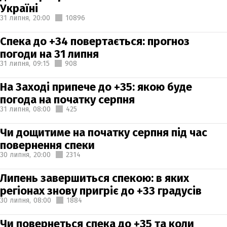
Україні
31 липня,
20:00
10896
Спека до +34 повертається: прогноз
погоди на 31 липня
31 липня,
09:15
908
На Заході припече до +35: якою буде
погода на початку серпня
31 липня,
08:00
425
Чи дощитиме на початку серпня під час
повернення спеки
30 липня,
20:00
2314
Липень завершиться спекою: в яких
регіонах знову пригріє до +33 градусів
30 липня,
08:00
1884
Чи повернеться спека до +35 та коли