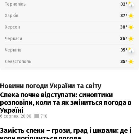
Тернопіль
32°
Харків
37°
Херсон
38°
Черкаси
36°
Чернігів
35°
Севастополь
35°
Новини погоди України та світу
Спека почне відступати: синоптики
розповіли, коли та як зміниться погода в
Україні
6 серпня,
20:00
710
Замість спеки – грози, град і шквали: де і
коли погіршиться погода