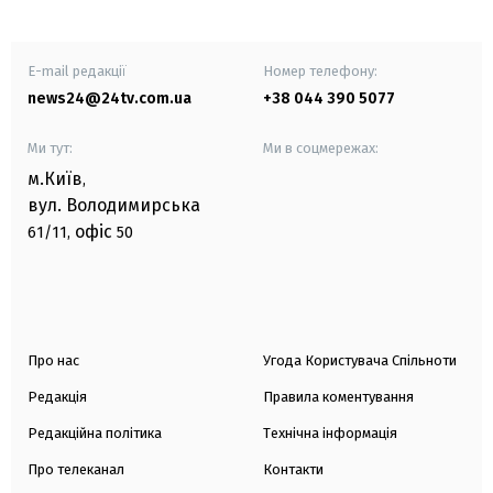
E-mail редакції
Номер телефону:
news24@24tv.com.ua
+38 044 390 5077
Ми тут:
Ми в соцмережах:
м.Київ
,
вул. Володимирська
офіс
61/11,
50
Про нас
Угода Користувача Спільноти
Редакція
Правила коментування
Редакційна політика
Технічна інформація
Про телеканал
Контакти