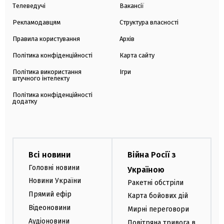
Телеведучі
Вакансії
Рекламодавцям
Структура власності
Правила користування
Архів
Політика конфіденційності
Карта сайту
Політика використання
Ігри
штучного інтелекту
Політика конфіденційності
додатку
Всі новини
Війна Росії з
Головні новини
Україною
Новини України
Ракетні обстріли
Прямий ефір
Карта бойових дій
Відеоновини
Мирні переговори
Аудіоновини
Повітряна тривога в