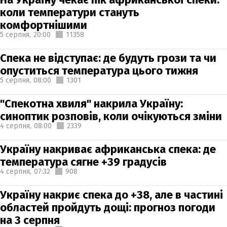
коли температури стануть
комфортнішими
5 серпня,
20:00
11358
Спека не відступає: де будуть грози та чи
опуститься температура цього тижня
5 серпня,
08:00
1301
"Спекотна хвиля" накрила Україну:
синоптик розповів, коли очікуються зміни
4 серпня,
08:00
2339
Україну накриває африканська спека: де
температура сягне +39 градусів
4 серпня,
07:32
908
Україну накриє спека до +38, але в частині
областей пройдуть дощі: прогноз погоди
на 3 серпня