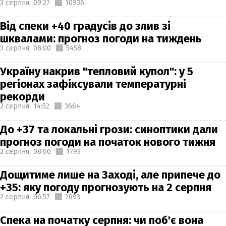
3 серпня,
09:27
10936
Від спеки +40 градусів до злив зі
шквалами: прогноз погоди на тиждень
3 серпня,
08:00
5458
Україну накрив "тепловий купол": у 5
регіонах зафіксували температурні
рекорди
2 серпня,
14:52
3664
До +37 та локальні грози: синоптики дали
прогноз погоди на початок нового тижня
2 серпня,
08:00
1793
Дощитиме лише на Заході, але припече до
+35: яку погоду прогнозують на 2 серпня
2 серпня,
06:57
2693
Спека на початку серпня: чи поб'є вона