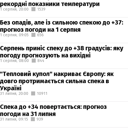
рекордні показники температури
1 серпня,
20:00
1539
Без опадів, але із сильною спекою до +37:
прогноз погоди на 1 серпня
1 серпня,
09:05
656
Серпень приніс спеку до +38 градусів: яку
погоду прогнозують на вихідні
1 серпня,
08:00
844
"Тепловий купол" накриває Європу: як
довго протримається сильна спека в
Україні
31 липня,
20:00
10911
Спека до +34 повертається: прогноз
погоди на 31 липня
31 липня,
09:15
939