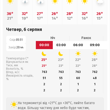
36°
32°
27°
26°
28°
32°
26°
21°
19°
17°
14°
12°
16°
15°
Четвер, 6 серпня
Ніч
Ранок
Схід:
05:51
00:00
03:00
06:00
09:00
1
Захід:
20:44
Температура С°
25°
23°
22°
28°
Відчувається як
Тиск, мм
25°
23°
22°
28°
Вологість, %
763
763
763
762
Вітер, м/с
Ймовірність опадів,
51
55
60
48
%
2
2
1
1
2
2
2
2
На термометрі від +21°C до +36°C, пийте багато
води. Більшу частину дня небо буде чистим,