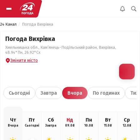
24 Канал
Погода Вихрівка
Погода Вихрівка
Хмельницька обл., Кам’янець-Подільський район, Вихрівка,
48.94°Пн, 26.92°Сх
Змінити місто
Сьогодні
Завтра
Вчора
По годинах
Тиж
Чт
Пт
Сб
Нд
Пн
Вт
Ср
Вчора
Сьогодні
Завтра
09.08
10.08
11.08
12.08