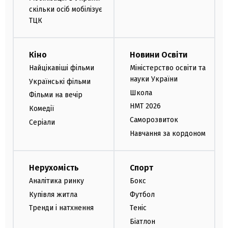
скільки осіб мобілізує
ТЦК
Кіно
Новини Освіти
Найцікавіші фільми
Міністерство освіти та
науки України
Українські фільми
Школа
Фільми на вечір
НМТ 2026
Комедії
Саморозвиток
Серіали
Навчання за кордоном
Нерухомість
Спорт
Аналітика ринку
Бокс
Купівля житла
Футбол
Тренди і натхнення
Теніс
Біатлон