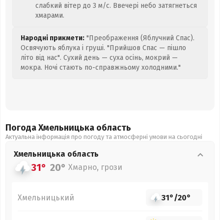
слабкий вітер до 3 м/с. Ввечері небо затягнеться
хмарами.
Народні прикмети:
"Преображення (Яблучний Спас).
Освячують яблука і груші. "Прийшов Спас — пішло
літо від нас". Сухий день — суха осінь, мокрий —
мокра. Ночі стають по-справжньому холодними."
Погода Хмельницька
область
Актуальна інформація про погоду та атмосферні умови на сьогодні
Хмельницька
область
31°
20°
Хмарно, грози
Хмельницький
31°
/
20°