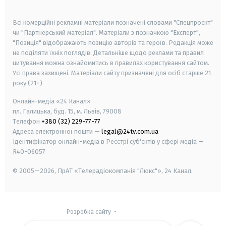
smart tv
samsung smart tv
Всі комерційні рекламні матеріали позначені словами "Спецпроєкт"
чи "Партнерський матеріал". Матеріали з позначкою "Експерт",
"Позиція" відображають позицію авторів та героїв. Редакція може
не поділяти їхніх поглядів. Детальніше щодо реклами та правил
цитування можна ознайомитись в правилах користування сайтом.
Усі права захищені.
Матеріали сайту призначені для осіб старше
21
року (21+)
Онлайн-медіа «24 Канал»
пл. Галицька, буд. 15, м. Львів, 79008
Телефон
+380 (32) 229-77-77
Адреса електронної пошти —
legal@24tv.com.ua
Ідентифікатор онлайн-медіа в Реєстрі суб'єктів у сфері медіа —
R40-06057
© 2005—2026,
ПрАТ «Телерадіокомпанія "Люкс"», 24 Канал.
Розробка сайту
-