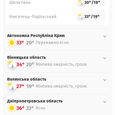
Шепетівка
30°
/
19°
Кам’янець-Подільський
33°
/
19°
Автономна Республіка Крим
33°
20°
Переважно ясно
Вінницька
область
34°
20°
Мінлива хмарність, грози
Волинська
область
27°
19°
Мінлива хмарність, грози
Дніпропетровська
область
36°
23°
Ясно