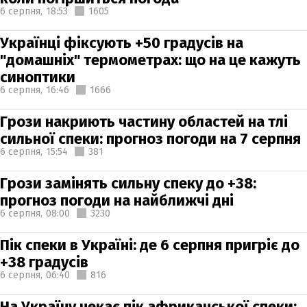
6 серпня,
18:53
1605
Українці фіксують +50 градусів на
"домашніх" термометрах: що на це кажуть
синоптики
6 серпня,
16:46
1666
Грози накриють частину областей на тлі
сильної спеки: прогноз погоди на 7 серпня
6 серпня,
15:54
381
Грози замінять сильну спеку до +38:
прогноз погоди на найближчі дні
6 серпня,
08:00
3230
Пік спеки в Україні: де 6 серпня пригріє до
+38 градусів
6 серпня,
06:40
816
На Україну чекає пік африканської спеки: