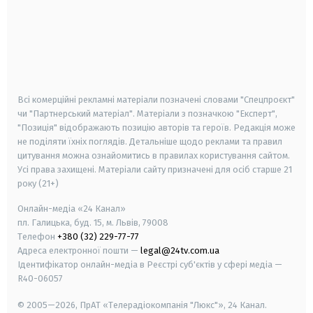
android
apple
smart tv
samsung smart tv
Всі комерційні рекламні матеріали позначені словами "Спецпроєкт"
чи "Партнерський матеріал". Матеріали з позначкою "Експерт",
"Позиція" відображають позицію авторів та героїв. Редакція може
не поділяти їхніх поглядів. Детальніше щодо реклами та правил
цитування можна ознайомитись в правилах користування сайтом.
Усі права захищені.
Матеріали сайту призначені для осіб старше
21
року (21+)
Онлайн-медіа «24 Канал»
пл. Галицька, буд. 15, м. Львів, 79008
Телефон
+380 (32) 229-77-77
Адреса електронної пошти —
legal@24tv.com.ua
Ідентифікатор онлайн-медіа в Реєстрі суб'єктів у сфері медіа —
R40-06057
© 2005—2026,
ПрАТ «Телерадіокомпанія "Люкс"», 24 Канал.