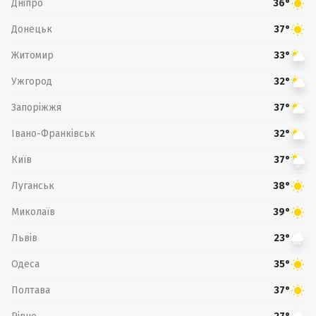
Дніпро
36°
Донецьк
37°
Житомир
33°
Ужгород
32°
Запоріжжя
37°
Івано-Франківськ
32°
Київ
37°
Луганськ
38°
Миколаїв
39°
Львів
23°
Одеса
35°
Полтава
37°