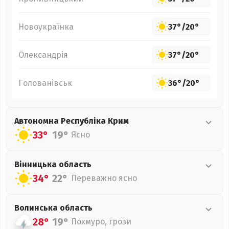
Новоукраїнка
37°
/
20°
Олександрія
37°
/
20°
Голованівськ
36°
/
20°
Автономна Республіка Крим
33°
19°
Ясно
Вінницька
область
34°
22°
Переважно ясно
Волинська
область
28°
19°
Похмуро, грози