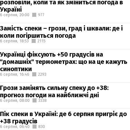
розповіли, коли та як зміниться погода в
Україні
6 серпня,
20:00
977
Замість спеки – грози, град і шквали: де і
коли погіршиться погода
6 серпня,
18:53
2115
Українці фіксують +50 градусів на
"домашніх" термометрах: що на це кажуть
синоптики
6 серпня,
16:46
2293
Грози замінять сильну спеку до +38:
прогноз погоди на найближчі дні
6 серпня,
08:00
3338
Пік спеки в Україні: де 6 серпня пригріє до
+38 градусів
6 серпня,
06:40
830