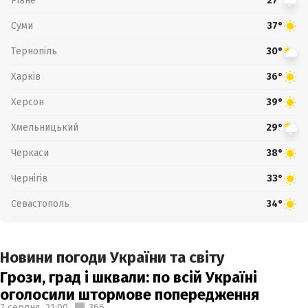
Рівне
27°
Суми
37°
Тернопіль
30°
Харків
36°
Херсон
39°
Хмельницький
29°
Черкаси
38°
Чернігів
33°
Севастополь
34°
Новини погоди України та світу
Грози, град і шквали: по всій Україні
оголосили штормове попередження
7 серпня,
21:00
366