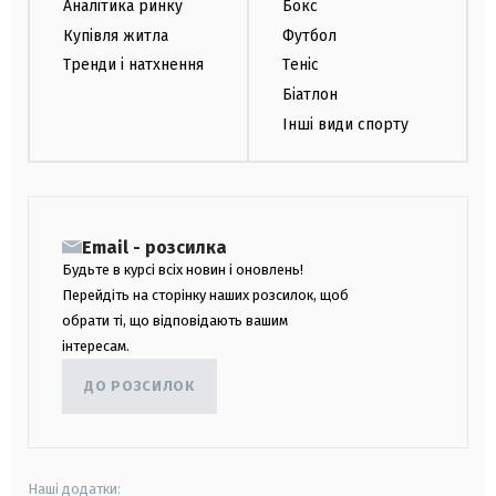
Аналітика ринку
Бокс
Купівля житла
Футбол
Тренди і натхнення
Теніс
Біатлон
Інші види спорту
Email - розсилка
Будьте в курсі всіх новин і оновлень!
Перейдіть на сторінку наших розсилок, щоб
обрати ті, що відповідають вашим
інтересам.
ДО РОЗСИЛОК
Наші додатки: