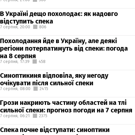
В Україні дещо похолодає: як надовго
відступить спека
7 серпня,
20:00
806
Похолодання йде в Україну, але деякі
регіони потерпатимуть від спеки: погода
на 8 серпня
7 серпня,
17:39
458
Синоптикиня відповіла, яку негоду
очікувати після сильної спеки
7 серпня,
08:00
2415
Грози накриють частину областей на тлі
сильної спеки: прогноз погоди на 7 серпня
7 серпня,
06:21
2375
Спека почне відступати: синоптики