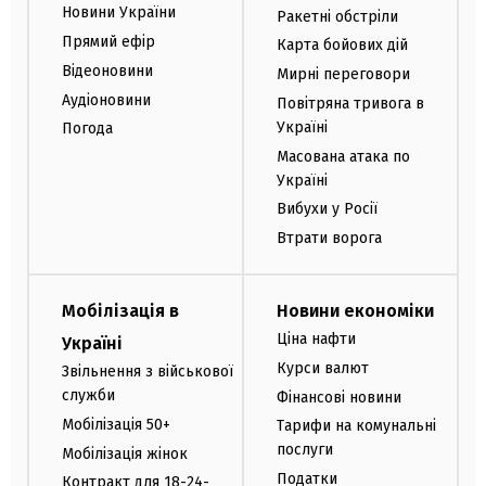
Новини України
Ракетні обстріли
Прямий ефір
Карта бойових дій
Відеоновини
Мирні переговори
Аудіоновини
Повітряна тривога в
Україні
Погода
Масована атака по
Україні
Вибухи у Росії
Втрати ворога
Мобілізація в
Новини економіки
Ціна нафти
Україні
Курси валют
Звільнення з військової
служби
Фінансові новини
Мобілізація 50+
Тарифи на комунальні
послуги
Мобілізація жінок
Податки
Контракт для 18-24-