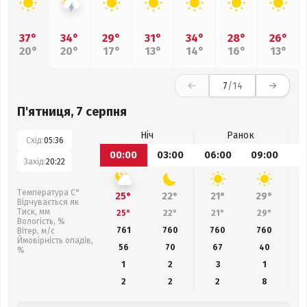
37°
34°
29°
31°
34°
28°
26°
20°
20°
17°
13°
14°
16°
13°
7
/14
П'ятниця, 7 серпня
Ніч
Ранок
Схід:
05:36
00:00
03:00
06:00
09:00
1
Захід:
20:22
Температура С°
25°
22°
21°
29°
Відчувається як
Тиск, мм
25°
22°
21°
29°
Вологість, %
761
760
760
760
Вітер, м/с
Ймовірність опадів,
56
70
67
40
%
1
2
3
1
2
2
2
8