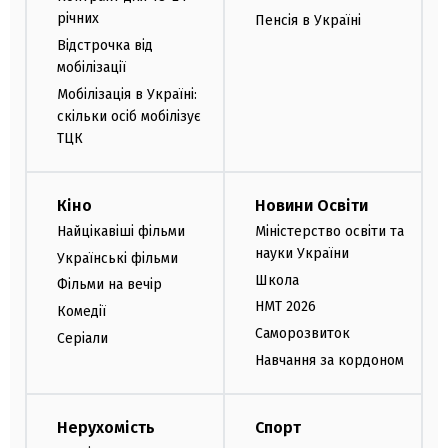
річних
Пенсія в Україні
Відстрочка від
мобілізації
Мобілізація в Україні:
скільки осіб мобілізує
ТЦК
Кіно
Новини Освіти
Найцікавіші фільми
Міністерство освіти та
науки України
Українські фільми
Школа
Фільми на вечір
НМТ 2026
Комедії
Саморозвиток
Серіали
Навчання за кордоном
Нерухомість
Спорт