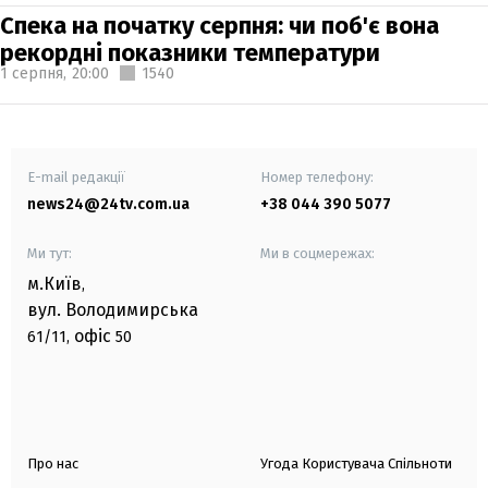
Спека на початку серпня: чи поб'є вона
рекордні показники температури
1 серпня,
20:00
1540
E-mail редакції
Номер телефону:
news24@24tv.com.ua
+38 044 390 5077
Ми тут:
Ми в соцмережах:
м.Київ
,
вул. Володимирська
офіс
61/11,
50
Про нас
Угода Користувача Спільноти