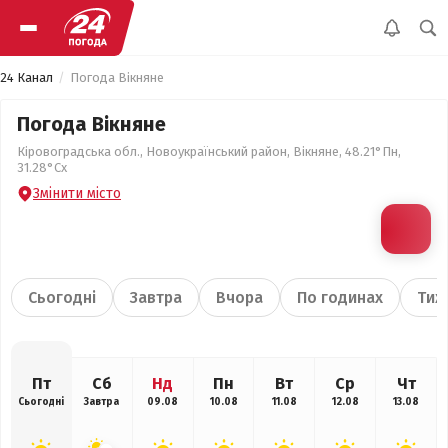
24 Канал
Погода Вікняне
Погода Вікняне
Кіровоградська обл., Новоукраїнський район, Вікняне, 48.21°Пн,
31.28°Сх
Змінити місто
Сьогодні
Завтра
Вчора
По годинах
Тиж
Пт
Сб
Нд
Пн
Вт
Ср
Чт
Сьогодні
Завтра
09.08
10.08
11.08
12.08
13.08