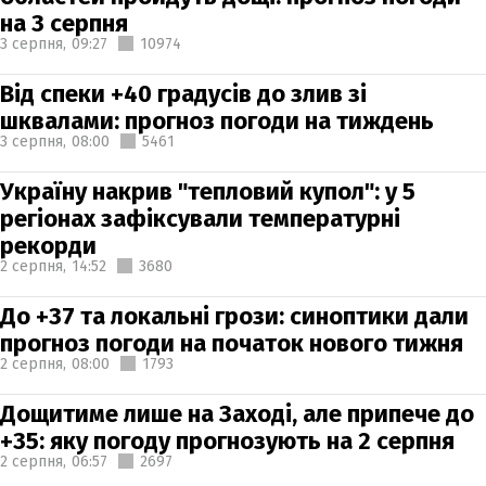
на 3 серпня
3 серпня,
09:27
10974
Від спеки +40 градусів до злив зі
шквалами: прогноз погоди на тиждень
3 серпня,
08:00
5461
Україну накрив "тепловий купол": у 5
регіонах зафіксували температурні
рекорди
2 серпня,
14:52
3680
До +37 та локальні грози: синоптики дали
прогноз погоди на початок нового тижня
2 серпня,
08:00
1793
Дощитиме лише на Заході, але припече до
+35: яку погоду прогнозують на 2 серпня
2 серпня,
06:57
2697