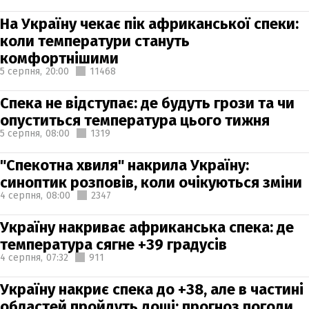
На Україну чекає пік африканської спеки:
коли температури стануть
комфортнішими
5 серпня,
20:00
11468
Спека не відступає: де будуть грози та чи
опуститься температура цього тижня
5 серпня,
08:00
1319
"Спекотна хвиля" накрила Україну:
синоптик розповів, коли очікуються зміни
4 серпня,
08:00
2347
Україну накриває африканська спека: де
температура сягне +39 градусів
4 серпня,
07:32
911
Україну накриє спека до +38, але в частині
областей пройдуть дощі: прогноз погоди