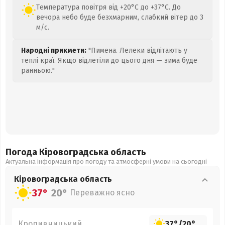
Температура повітря від +20°C до +37°C. До
вечора небо буде безхмарним, слабкий вітер до 3
м/с.
Народні прикмети:
"Пимена. Лелеки відлітають у
теплі краї. Якщо відлетіли до цього дня — зима буде
ранньою."
Погода Кіровоградська
область
Актуальна інформація про погоду та атмосферні умови на сьогодні
Кіровоградська
область
37°
20°
Переважно ясно
Кропивницький
37°
/
20°