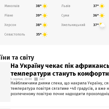
Миколаїв
Львів
38°
37°
Рівне
Суми
39°
36°
Херсон
Хмельницький
38°
37°
Севастополь
35°
ни та світу
На Україну чекає пік африкансь
температури стануть комфорт
5 серпня,
20:00
3467
Найближчими днями спека, що накрила Україну, сяг
температура повітря сягатиме +40 градусів, а вже 
розпеченому повітрю почне надходити прохолодніш