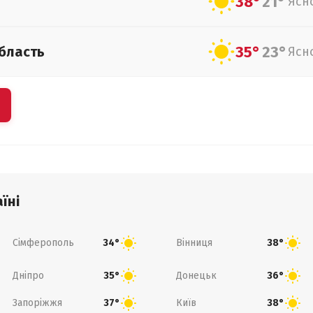
38°
21°
Ясн
35°
23°
бласть
Ясн
їні
Сімферополь
Вінниця
34°
38°
Дніпро
Донецьк
35°
36°
Запоріжжя
Київ
37°
38°