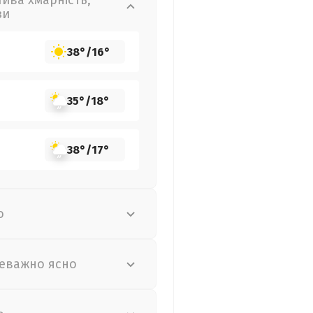
лива хмарність,
зи
38°
/
16°
35°
/
18°
38°
/
17°
о
еважно ясно