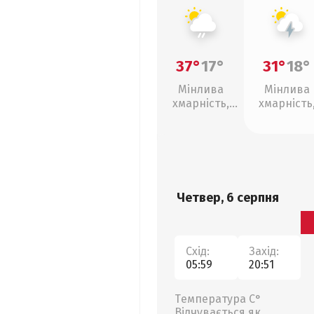
37°
17°
31°
18°
Мінлива
Мінлива
хмарність,
хмарність
слабкий дощ
грози
Четвер, 6 серпня
Схід:
Захід:
05:59
20:51
Температура С°
Відчувається як