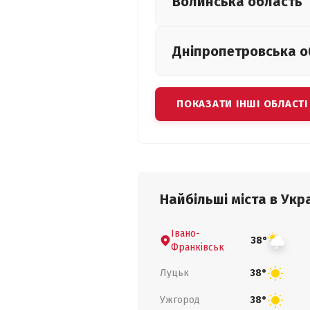
Волинська
область
Дніпропетровська
о
ПОКАЗАТИ ІНШІ ОБЛАСТІ
Найбільші міста в Укра
Івано-
38°
Франківськ
Луцьк
38°
Ужгород
38°