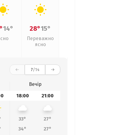
°
14°
28°
15°
Ясно
Переважно
ясно
7
/14
Вечір
00
18:00
21:00
°
33°
27°
°
34°
27°