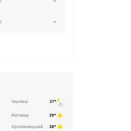
о
о
Чернівці
37°
Житомир
39°
Кропивницький
38°