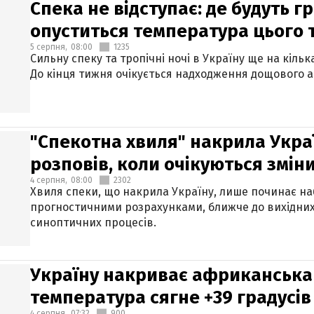
Спека не відступає: де будуть г
опуститься температура цього
5 серпня,
08:00
1235
Сильну спеку та тропічні ночі в Україну ще на кіль
До кінця тижня очікується надходження дощового 
"Спекотна хвиля" накрила Укра
розповів, коли очікуються змін
4 серпня,
08:00
2302
Хвиля спеки, що накрила Україну, лише починає на
прогностичними розрахунками, ближче до вихідни
синоптичних процесів.
Україну накриває африканська 
температура сягне +39 градусів
4 серпня,
07:32
900