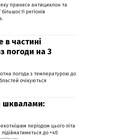
 яку принесе антициклон та
 більшості регіонів
в.
е в частині
з погоди на 3
котна погода з температурою до
 областей очікуються
зі шквалами:
екотнішим періодом цього літа
 підійматиметься до +40