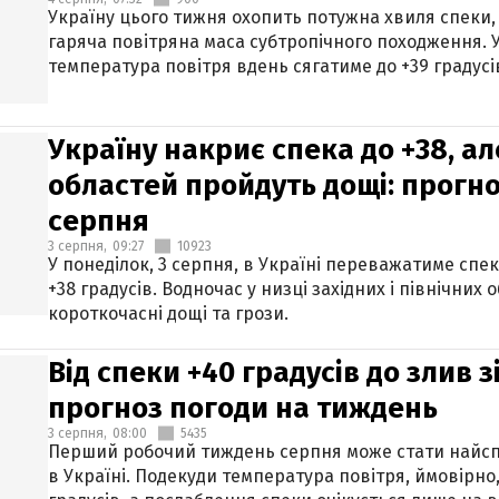
Україну цього тижня охопить потужна хвиля спеки,
гаряча повітряна маса субтропічного походження. У
температура повітря вдень сягатиме до +39 градусі
Україну накриє спека до +38, ал
областей пройдуть дощі: прогно
серпня
3 серпня,
09:27
10923
У понеділок, 3 серпня, в Україні переважатиме спе
+38 градусів. Водночас у низці західних і північних
короткочасні дощі та грози.
Від спеки +40 градусів до злив 
прогноз погоди на тиждень
3 серпня,
08:00
5435
Перший робочий тиждень серпня може стати найсп
в Україні. Подекуди температура повітря, ймовірно,