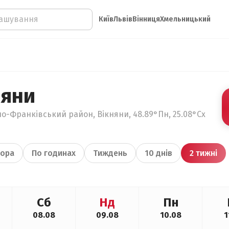
Київ
Львів
Вінниця
Хмельницький
няни
но-Франківський район, Вікняни, 48.89°Пн, 25.08°Сх
ора
По годинах
Тиждень
10 днів
2 тижні
Сб
Нд
Пн
08.08
09.08
10.08
1