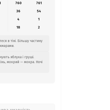
1
760
761
36
54
4
1
18
2
еся в тіні. Більшу частину
 хмарами.
ують яблука і груші.
сінь, мокрий — мокра. Ночі