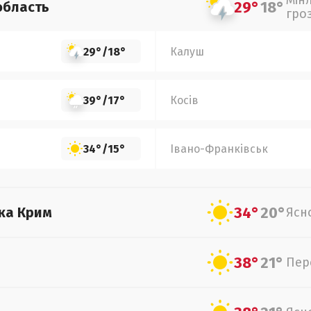
Мін
29°
18°
область
гро
29°
/
18°
Калуш
39°
/
17°
Косів
34°
/
15°
Івано-Франківськ
34°
20°
ка Крим
Ясн
38°
21°
Пер