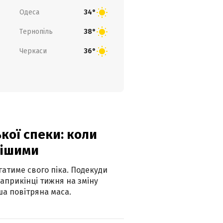
Одеса
34°
Тернопіль
38°
Черкаси
36°
кої спеки: коли
нішими
атиме свого піка. Подекуди
наприкінці тижня на зміну
а повітряна маса.