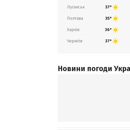
Луганськ
37°
Полтава
35°
Харків
36°
Чернігів
37°
Новини погоди Украї