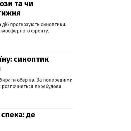
рози та чи
 тижня
ка діб прогнозують синоптики.
атмосферного фронту.
їну: синоптик
и
бирати обертів. За попередніми
х розпочнеться перебудова
спека: де