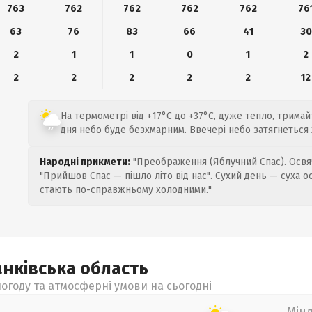
763
762
762
762
762
76
63
76
83
66
41
30
2
1
1
0
1
2
2
2
2
2
2
12
На термометрі від +17°C до +37°C, дуже тепло, тримайт
дня небо буде безхмарним. Ввечері небо затягнеться
Народні прикмети:
"Преображення (Яблучний Спас). Освяч
"Прийшов Спас — пішло літо від нас". Сухий день — суха о
стають по-справжньому холодними."
анківська
область
огоду та атмосферні умови на сьогодні