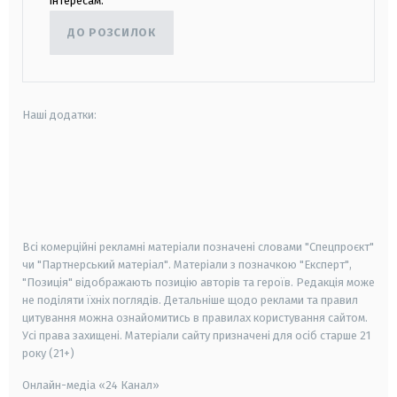
інтересам.
ДО РОЗСИЛОК
Наші додатки:
android
apple
smart tv
samsung smart tv
Всі комерційні рекламні матеріали позначені словами "Спецпроєкт"
чи "Партнерський матеріал". Матеріали з позначкою "Експерт",
"Позиція" відображають позицію авторів та героїв. Редакція може
не поділяти їхніх поглядів. Детальніше щодо реклами та правил
цитування можна ознайомитись в правилах користування сайтом.
Усі права захищені.
Матеріали сайту призначені для осіб старше
21
року (21+)
Онлайн-медіа «24 Канал»