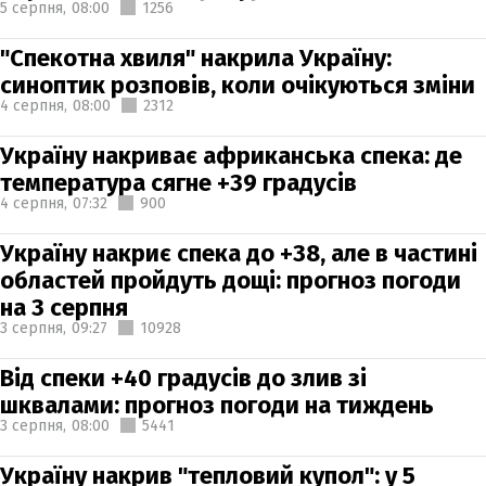
5 серпня,
08:00
1256
"Спекотна хвиля" накрила Україну:
синоптик розповів, коли очікуються зміни
4 серпня,
08:00
2312
Україну накриває африканська спека: де
температура сягне +39 градусів
4 серпня,
07:32
900
Україну накриє спека до +38, але в частині
областей пройдуть дощі: прогноз погоди
на 3 серпня
3 серпня,
09:27
10928
Від спеки +40 градусів до злив зі
шквалами: прогноз погоди на тиждень
3 серпня,
08:00
5441
Україну накрив "тепловий купол": у 5