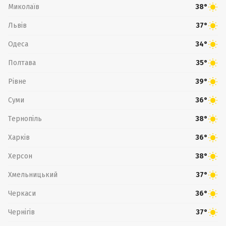
Миколаїв
38°
Львів
37°
Одеса
34°
Полтава
35°
Рівне
39°
Суми
36°
Тернопіль
38°
Харків
36°
Херсон
38°
Хмельницький
37°
Черкаси
36°
Чернігів
37°