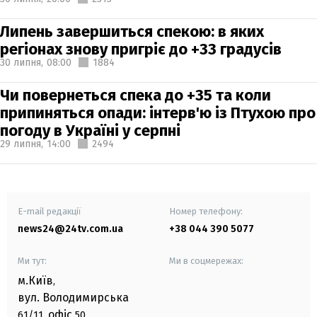
Липень завершиться спекою: в яких
регіонах знову пригріє до +33 градусів
30 липня,
08:00
1884
Чи повернеться спека до +35 та коли
припиняться опади: інтерв'ю із Птухою про
погоду в Україні у серпні
29 липня,
14:00
2494
E-mail редакції
Номер телефону:
news24@24tv.com.ua
+38 044 390 5077
Ми тут:
Ми в соцмережах:
м.Київ
,
вул. Володимирська
офіс
61/11,
50