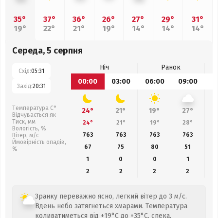
35°
37°
36°
26°
27°
29°
31°
19°
22°
21°
19°
14°
14°
14°
Середа, 5 серпня
Ніч
Ранок
Схід:
05:31
00:00
03:00
06:00
09:00
1
Захід:
20:31
Температура С°
24°
21°
19°
27°
Відчувається як
Тиск, мм
24°
21°
19°
28°
Вологість, %
763
763
763
763
Вітер, м/с
Ймовірність опадів,
67
75
80
51
%
1
0
0
1
2
2
2
2
Зранку переважно ясно, легкий вітер до 3 м/с.
Вдень небо затягнеться хмарами. Температура
коливатиметься від +19°C до +35°C, спека,