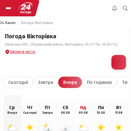
24 Канал
Погода Вікторівка
Погода Вікторівка
Київська обл., Обухівський район, Вікторівка, 49.74°Пн, 30.84°Сх
Змінити місто
Сьогодні
Завтра
Вчора
По годинах
Тиж
Ср
Чт
Пт
Сб
Нд
Пн
Вт
Вчора
Сьогодні
Завтра
08.08
09.08
10.08
11.08