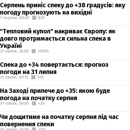
Серпень приніс спеку до +38 градусів: яку
погоду прогнозують на вихідні
1 серпня,
08:00
839
"Тепловий купол" накриває Європу: як
довго протримається сильна спека в
Україні
31 липня,
20:00
10900
Спека до +34 повертається: прогноз
погоди на 31 липня
31 липня,
09:15
910
На Заході припече до +35: якою буде
погода на початку серпня
31 липня,
08:00
426
Чи дощитиме на початку серпня під час
повернення спеки
30 липня,
20:00
2315