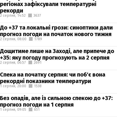
регіонах зафіксували температурні
рекорди
2 серпня,
14:52
3637
До +37 та локальні грози: синоптики дали
прогноз погоди на початок нового тижня
2 серпня,
08:00
1789
Дощитиме лише на Заході, але припече до
+35: яку погоду прогнозують на 2 серпня
2 серпня,
06:57
2691
Спека на початку серпня: чи поб'є вона
рекордні показники температури
1 серпня,
20:00
1538
Без опадів, але із сильною спекою до +37:
прогноз погоди на 1 серпня
1 серпня,
09:05
651