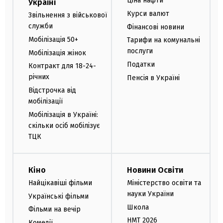
Ціна нафти
Україні
Курси валют
Звільнення з військової
служби
Фінансові новини
Мобілізація 50+
Тарифи на комунальні
послуги
Мобілізація жінок
Податки
Контракт для 18-24-
річних
Пенсія в Україні
Відстрочка від
мобілізації
Мобілізація в Україні:
скільки осіб мобілізує
ТЦК
Кіно
Новини Освіти
Найцікавіші фільми
Міністерство освіти та
науки України
Українські фільми
Школа
Фільми на вечір
НМТ 2026
Комедії