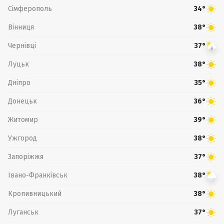
Сімферополь
34°
Вінниця
38°
Чернівці
37°
Луцьк
38°
Дніпро
35°
Донецьк
36°
Житомир
39°
Ужгород
38°
Запоріжжя
37°
Івано-Франківськ
38°
Кропивницький
38°
Луганськ
37°