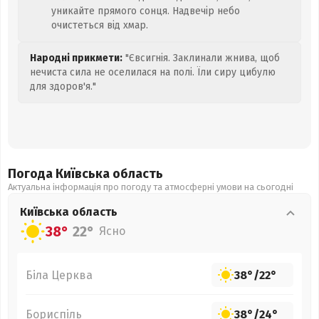
уникайте прямого сонця. Надвечір небо
очистеться від хмар.
Народні прикмети:
"Євсигнія. Заклинали жнива, щоб
нечиста сила не оселилася на полі. Їли сиру цибулю
для здоров'я."
Погода Київська
область
Актуальна інформація про погоду та атмосферні умови на сьогодні
Київська
область
38°
22°
Ясно
Біла Церква
38°
/
22°
Бориспіль
38°
/
24°