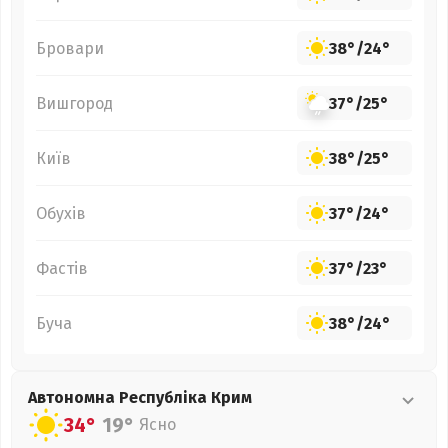
Бровари
38°
/
24°
Вишгород
37°
/
25°
Київ
38°
/
25°
Обухів
37°
/
24°
Фастів
37°
/
23°
Буча
38°
/
24°
Автономна Республіка Крим
34°
19°
Ясно