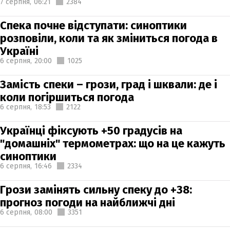
7 серпня,
06:21
2384
Спека почне відступати: синоптики
розповіли, коли та як зміниться погода в
Україні
6 серпня,
20:00
1025
Замість спеки – грози, град і шквали: де і
коли погіршиться погода
6 серпня,
18:53
2122
Українці фіксують +50 градусів на
"домашніх" термометрах: що на це кажуть
синоптики
6 серпня,
16:46
2334
Грози замінять сильну спеку до +38:
прогноз погоди на найближчі дні
6 серпня,
08:00
3351