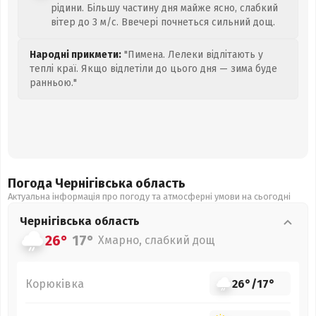
рідини. Більшу частину дня майже ясно, слабкий
вітер до 3 м/с. Ввечері почнеться сильний дощ.
Народні прикмети:
"Пимена. Лелеки відлітають у
теплі краї. Якщо відлетіли до цього дня — зима буде
ранньою."
Погода Чернігівська
область
Актуальна інформація про погоду та атмосферні умови на сьогодні
Чернігівська
область
26°
17°
Хмарно, слабкий дощ
Корюківка
26°
/
17°