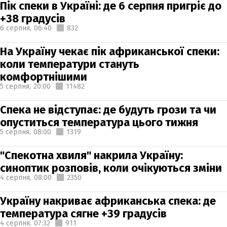
Пік спеки в Україні: де 6 серпня пригріє до
+38 градусів
6 серпня,
06:40
832
На Україну чекає пік африканської спеки:
коли температури стануть
комфортнішими
5 серпня,
20:00
11482
Спека не відступає: де будуть грози та чи
опуститься температура цього тижня
5 серпня,
08:00
1319
"Спекотна хвиля" накрила Україну:
синоптик розповів, коли очікуються зміни
4 серпня,
08:00
2350
Україну накриває африканська спека: де
температура сягне +39 градусів
4 серпня,
07:32
911