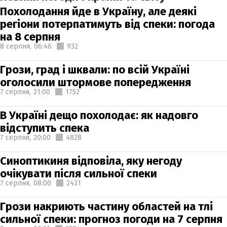
Похолодання йде в Україну, але деякі
регіони потерпатимуть від спеки: погода
на 8 серпня
8 серпня,
06:46
932
Грози, град і шквали: по всій Україні
оголосили штормове попередження
7 серпня,
21:00
1752
В Україні дещо похолодає: як надовго
відступить спека
7 серпня,
20:00
4828
Синоптикиня відповіла, яку негоду
очікувати після сильної спеки
7 серпня,
08:00
2431
Грози накриють частину областей на тлі
сильної спеки: прогноз погоди на 7 серпня