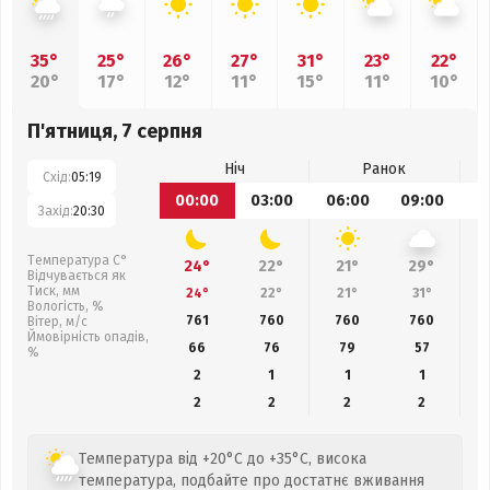
35°
25°
26°
27°
31°
23°
22°
20°
17°
12°
11°
15°
11°
10°
П'ятниця, 7 серпня
Ніч
Ранок
Схід:
05:19
00:00
03:00
06:00
09:00
1
Захід:
20:30
Температура С°
24°
22°
21°
29°
Відчувається як
Тиск, мм
24°
22°
21°
31°
Вологість, %
761
760
760
760
Вітер, м/с
Ймовірність опадів,
66
76
79
57
%
2
1
1
1
2
2
2
2
Температура від +20°C до +35°C, висока
температура, подбайте про достатнє вживання