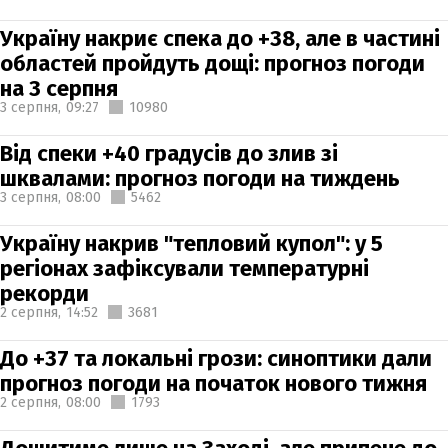
Україну накриє спека до +38, але в частині
областей пройдуть дощі: прогноз погоди
на 3 серпня
3 серпня,
09:27
10980
Від спеки +40 градусів до злив зі
шквалами: прогноз погоди на тиждень
3 серпня,
08:00
5462
Україну накрив "тепловий купол": у 5
регіонах зафіксували температурні
рекорди
2 серпня,
14:52
3681
До +37 та локальні грози: синоптики дали
прогноз погоди на початок нового тижня
2 серпня,
08:00
1793