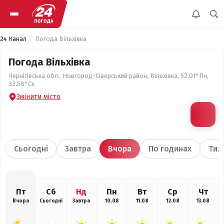
24 Канал
Погода Вільхівка
Погода Вільхівка
Чернігівська обл., Новгород-Сіверський район, Вільхівка, 52.01°Пн,
32.58°Сх
Змінити місто
Сьогодні
Завтра
Вчора
По годинах
Тиж
Пт
Сб
Нд
Пн
Вт
Ср
Чт
Вчора
Сьогодні
Завтра
10.08
11.08
12.08
13.08