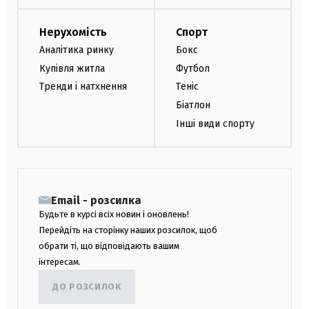
Нерухомість
Спорт
Аналітика ринку
Бокс
Купівля житла
Футбол
Тренди і натхнення
Теніс
Біатлон
Інші види спорту
Email - розсилка
Будьте в курсі всіх новин і оновлень!
Перейдіть на сторінку наших розсилок, щоб
обрати ті, що відповідають вашим
інтересам.
ДО РОЗСИЛОК