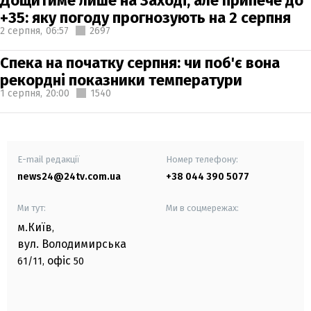
Дощитиме лише на Заході, але припече до
+35: яку погоду прогнозують на 2 серпня
2 серпня,
06:57
2697
Спека на початку серпня: чи поб'є вона
рекордні показники температури
1 серпня,
20:00
1540
E-mail редакції
Номер телефону:
news24@24tv.com.ua
+38 044 390 5077
Ми тут:
Ми в соцмережах:
м.Київ
,
вул. Володимирська
офіс
61/11,
50