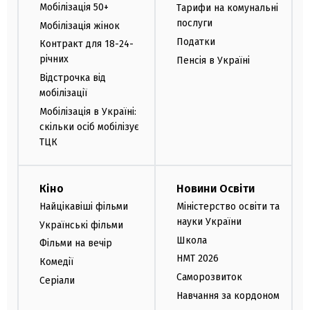
Мобілізація 50+
Тарифи на комунальні
послуги
Мобілізація жінок
Податки
Контракт для 18-24-
річних
Пенсія в Україні
Відстрочка від
мобілізації
Мобілізація в Україні:
скільки осіб мобілізує
ТЦК
Кіно
Новини Освіти
Найцікавіші фільми
Міністерство освіти та
науки України
Українські фільми
Школа
Фільми на вечір
НМТ 2026
Комедії
Саморозвиток
Серіали
Навчання за кордоном