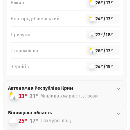
Ніжин
26°
/
17°
Новгород-Сіверський
24°
/
17°
Прилуки
27°
/
18°
Скороходове
26°
/
17°
Чернігів
24°
/
15°
Автономна Республіка Крим
33°
21°
Мінлива хмарність, грози
Вінницька
область
25°
17°
Похмуро, дощ