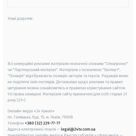
Наші додатки:
android
apple
smart tv
samsung smart tv
Всі комерційні рекламні матеріали позначені словами "Спецпроєкт"
чи "Партнерський матеріал". Матеріали з позначкою "Експерт",
"Позиція" відображають позицію авторів та героїв. Редакція може
не поділяти їхніх поглядів. Детальніше щодо реклами та правил
цитування можна ознайомитись в правилах користування сайтом.
Усі права захищені.
Матеріали сайту призначені для осіб старше
21
року (21+)
Онлайн-медіа «24 Канал»
пл. Галицька, буд. 15, м. Львів, 79008
Телефон
+380 (32) 229-77-77
Адреса електронної пошти —
legal@24tv.com.ua
Ідентифікатор онлайн-медіа в Реєстрі суб'єктів у сфері медіа —