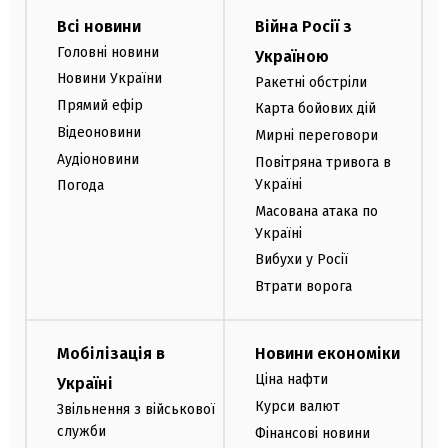
Всі новини
Війна Росії з
Головні новини
Україною
Новини України
Ракетні обстріли
Прямий ефір
Карта бойових дій
Відеоновини
Мирні переговори
Аудіоновини
Повітряна тривога в
Україні
Погода
Масована атака по
Україні
Вибухи у Росії
Втрати ворога
Мобілізація в
Новини економіки
Ціна нафти
Україні
Курси валют
Звільнення з військової
служби
Фінансові новини