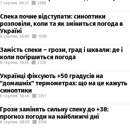
7 серпня,
06:21
2388
Спека почне відступати: синоптики
розповіли, коли та як зміниться погода в
Україні
6 серпня,
20:00
1038
Замість спеки – грози, град і шквали: де і
коли погіршиться погода
6 серпня,
18:53
2128
Українці фіксують +50 градусів на
"домашніх" термометрах: що на це кажуть
синоптики
6 серпня,
16:46
2351
Грози замінять сильну спеку до +38:
прогноз погоди на найближчі дні
6 серпня,
08:00
3356