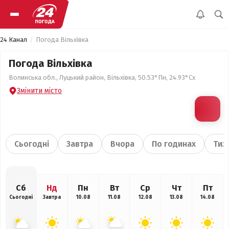
24 Канал
Погода Вільхівка
Погода Вільхівка
Волинська обл., Луцький район, Вільхівка, 50.53°Пн, 24.93°Сх
Змінити місто
Сьогодні
Завтра
Вчора
По годинах
Тиж
Сб
Нд
Пн
Вт
Ср
Чт
Пт
Сьогодні
Завтра
10.08
11.08
12.08
13.08
14.08