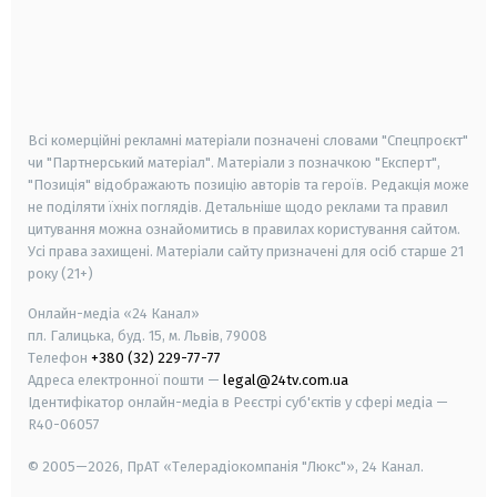
android
apple
smart tv
samsung smart tv
Всі комерційні рекламні матеріали позначені словами "Спецпроєкт"
чи "Партнерський матеріал". Матеріали з позначкою "Експерт",
"Позиція" відображають позицію авторів та героїв. Редакція може
не поділяти їхніх поглядів. Детальніше щодо реклами та правил
цитування можна ознайомитись в правилах користування сайтом.
Усі права захищені.
Матеріали сайту призначені для осіб старше
21
року (21+)
Онлайн-медіа «24 Канал»
пл. Галицька, буд. 15, м. Львів, 79008
Телефон
+380 (32) 229-77-77
Адреса електронної пошти —
legal@24tv.com.ua
Ідентифікатор онлайн-медіа в Реєстрі суб'єктів у сфері медіа —
R40-06057
© 2005—2026,
ПрАТ «Телерадіокомпанія "Люкс"», 24 Канал.