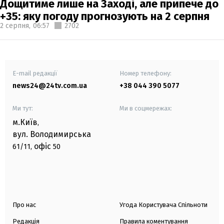
Дощитиме лише на Заході, але припече до
+35: яку погоду прогнозують на 2 серпня
2 серпня,
06:57
2702
E-mail редакції
Номер телефону:
news24@24tv.com.ua
+38 044 390 5077
Ми тут:
Ми в соцмережах:
м.Київ
,
вул. Володимирська
офіс
61/11,
50
Про нас
Угода Користувача Спільноти
Редакція
Правила коментування