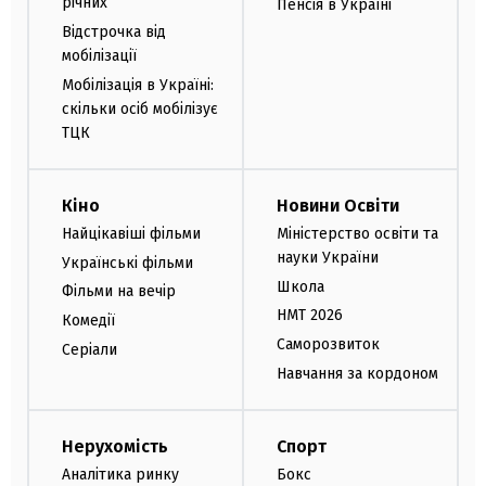
річних
Пенсія в Україні
Відстрочка від
мобілізації
Мобілізація в Україні:
скільки осіб мобілізує
ТЦК
Кіно
Новини Освіти
Найцікавіші фільми
Міністерство освіти та
науки України
Українські фільми
Школа
Фільми на вечір
НМТ 2026
Комедії
Саморозвиток
Серіали
Навчання за кордоном
Нерухомість
Спорт
Аналітика ринку
Бокс