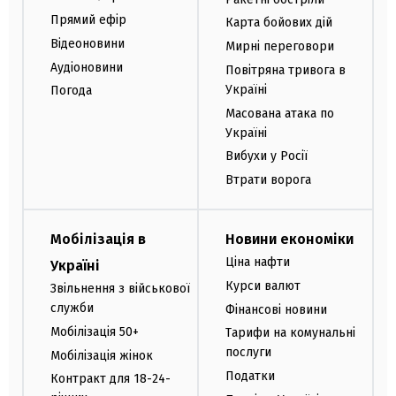
Прямий ефір
Карта бойових дій
Відеоновини
Мирні переговори
Аудіоновини
Повітряна тривога в
Україні
Погода
Масована атака по
Україні
Вибухи у Росії
Втрати ворога
Мобілізація в
Новини економіки
Ціна нафти
Україні
Курси валют
Звільнення з військової
служби
Фінансові новини
Мобілізація 50+
Тарифи на комунальні
послуги
Мобілізація жінок
Податки
Контракт для 18-24-