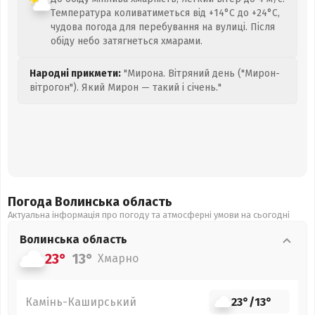
Температура коливатиметься від +14°C до +24°C,
чудова погода для перебування на вулиці. Після
обіду небо затягнеться хмарами.
Народні прикмети:
"Мирона. Вітряний день ("Мирон-
вітрогон"). Який Мирон — такий і січень."
Погода Волинська
область
Актуальна інформація про погоду та атмосферні умови на сьогодні
Волинська
область
23°
13°
Хмарно
Камінь-Каширський
23°
/
13°