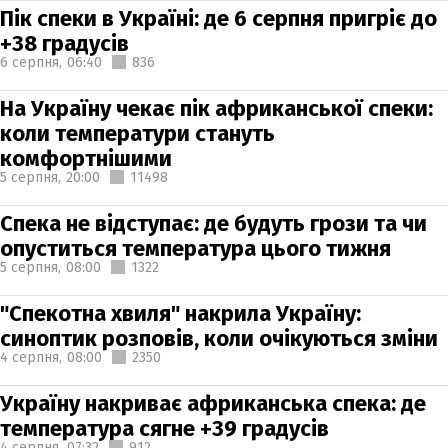
Пік спеки в Україні: де 6 серпня пригріє до
+38 градусів
6 серпня,
06:40
836
На Україну чекає пік африканської спеки:
коли температури стануть
комфортнішими
5 серпня,
20:00
11498
Спека не відступає: де будуть грози та чи
опуститься температура цього тижня
5 серпня,
08:00
1322
"Спекотна хвиля" накрила Україну:
синоптик розповів, коли очікуються зміни
4 серпня,
08:00
2350
Україну накриває африканська спека: де
температура сягне +39 градусів
4 серпня,
07:32
912