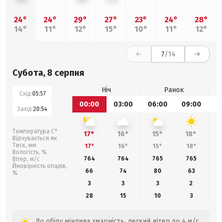
24°
24°
29°
27°
23°
24°
28°
14°
11°
12°
15°
10°
11°
12°
7
/14
Субота, 8 серпня
Ніч
Ранок
Схід:
05:57
00:00
03:00
06:00
09:00
1
Захід:
20:54
Температура С°
17°
16°
15°
18°
Відчувається як
Тиск, мм
17°
16°
15°
18°
Вологість, %
764
764
765
765
Вітер, м/с
Ймовірність опадів,
66
74
80
63
%
3
3
3
2
28
15
10
3
До обіду мінлива хмарність, легкий вітер до 4 м/с.