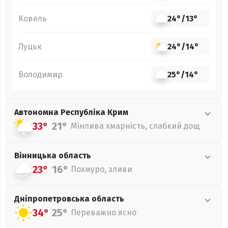
Ковель
24°
/
13°
Луцьк
24°
/
14°
Володимир
25°
/
14°
Автономна Республіка Крим
33°
21°
Мінлива хмарність, слабкий дощ
Вінницька
область
23°
16°
Похмуро, зливи
Дніпропетровська
область
34°
25°
Переважно ясно