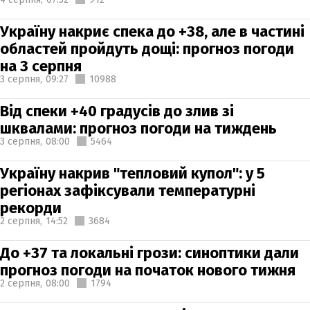
Україну накриє спека до +38, але в частині
областей пройдуть дощі: прогноз погоди
на 3 серпня
3 серпня,
09:27
10988
Від спеки +40 градусів до злив зі
шквалами: прогноз погоди на тиждень
3 серпня,
08:00
5464
Україну накрив "тепловий купол": у 5
регіонах зафіксували температурні
рекорди
2 серпня,
14:52
3684
До +37 та локальні грози: синоптики дали
прогноз погоди на початок нового тижня
2 серпня,
08:00
1794