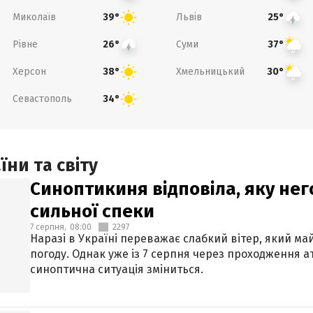
Миколаїв
Львів
39°
25°
Рівне
Суми
26°
37°
Херсон
Хмельницький
38°
30°
Севастополь
34°
ни та світу
Синоптикиня відповіла, яку нег
сильної спеки
7 серпня,
08:00
2297
Наразі в Україні переважає слабкий вітер, який м
погоду. Однак уже із 7 серпня через проходження 
синоптична ситуація зміниться.