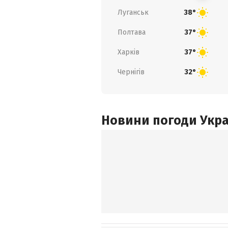
Луганськ
38°
Полтава
37°
Харків
37°
Чернігів
32°
Новини погоди Украї