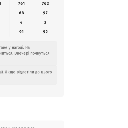
1
761
762
68
97
4
3
6
91
92
ане у нагоді. На
ниться. Ввечері почнуться
аї. Якщо відлетіли до цього