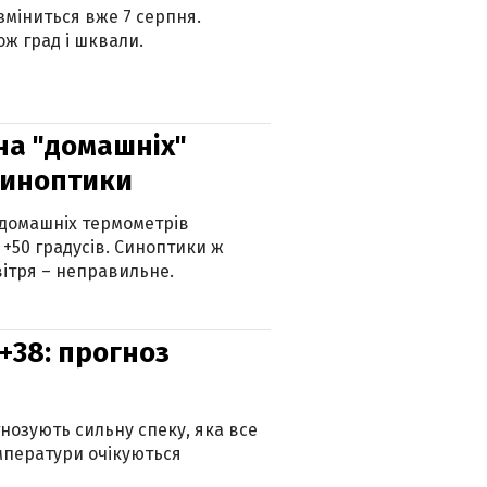
 зміниться вже 7 серпня.
ж град і шквали.
 на "домашніх"
синоптики
 домашніх термометрів
 +50 градусів. Синоптики ж
ітря – неправильне.
+38: прогноз
гнозують сильну спеку, яка все
мператури очікуються