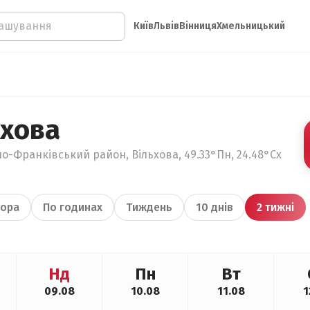
Київ
Львів
Вінниця
Хмельницький
ьхова
но-Франківський район, Вільхова, 49.33°Пн, 24.48°Сх
ора
По годинах
Тиждень
10 днів
2 тижні
Нд
Пн
Вт
09.08
10.08
11.08
1