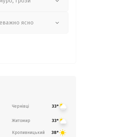
муро, грози
еважно ясно
Чернівці
33°
Житомир
33°
Кропивницький
38°