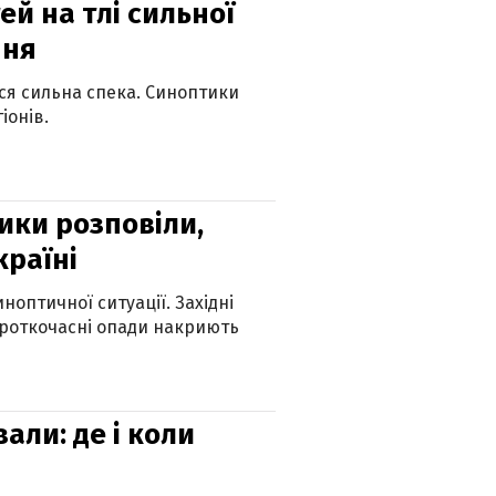
й на тлі сильної
пня
ься сильна спека. Синоптики
іонів.
ики розповіли,
країні
оптичної ситуації. Західні
ороткочасні опади накриють
вали: де і коли