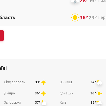
28°
19°
Пох
36°
23°
бласть
Пер
їні
Сімферополь
Вінниця
33°
34°
Дніпро
Донецьк
36°
36°
Запоріжжя
Київ
37°
35°