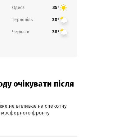
Одеса
35°
Тернопіль
30°
Черкаси
38°
оду очікувати після
айже не впливає на спекотну
атмосферного фронту