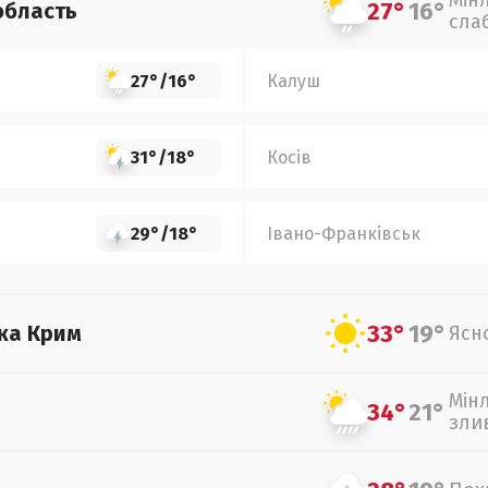
Мін
27°
16°
область
сла
27°
/
16°
Калуш
31°
/
18°
Косів
29°
/
18°
Івано-Франківськ
33°
19°
ка Крим
Ясн
Мін
34°
21°
зли