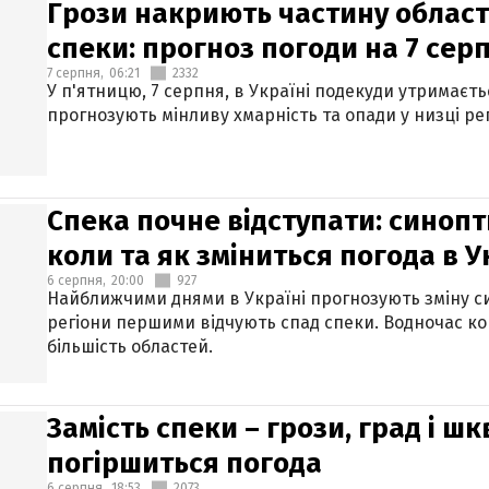
Грози накриють частину областе
спеки: прогноз погоди на 7 сер
7 серпня,
06:21
2332
У п'ятницю, 7 серпня, в Україні подекуди утримаєт
прогнозують мінливу хмарність та опади у низці рег
Спека почне відступати: синопт
коли та як зміниться погода в У
6 серпня,
20:00
927
Найближчими днями в Україні прогнозують зміну син
регіони першими відчують спад спеки. Водночас к
більшість областей.
Замість спеки – грози, град і шк
погіршиться погода
6 серпня,
18:53
2073