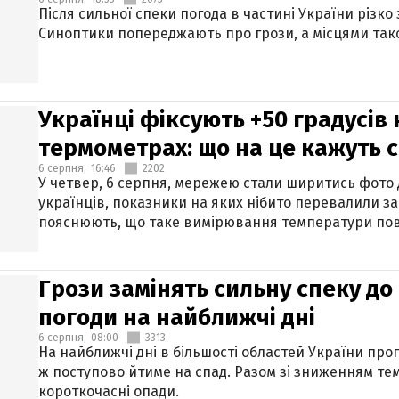
Після сильної спеки погода в частині України різко
Синоптики попереджають про грози, а місцями тако
Українці фіксують +50 градусів
термометрах: що на це кажуть 
6 серпня,
16:46
2202
У четвер, 6 серпня, мережею стали ширитись фото
українців, показники на яких нібито перевалили за
пояснюють, що таке вимірювання температури пов
Грози замінять сильну спеку до 
погоди на найближчі дні
6 серпня,
08:00
3313
На найближчі дні в більшості областей України про
ж поступово йтиме на спад. Разом зі зниженням те
короткочасні опади.