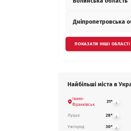
Волинська
область
Дніпропетровська
о
ПОКАЗАТИ ІНШІ ОБЛАСТІ
Найбільші міста в Укра
Івано-
31°
Франківськ
Луцьк
28°
Ужгород
30°