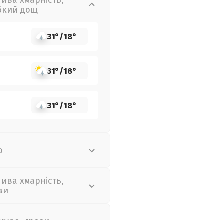
лива хмарність,
бкий дощ
31°
/
18°
31°
/
18°
31°
/
18°
о
лива хмарність,
ви