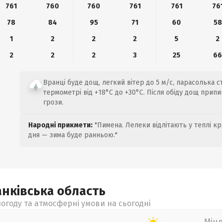
761
760
760
761
761
76
78
84
95
71
60
58
1
2
2
2
5
2
2
2
2
3
25
6
Вранці буде дощ, легкий вітер до 5 м/с, парасолька ст
термометрі від +18°C до +30°C. Після обіду дощ припи
грози.
Народні прикмети:
"Пимена. Лелеки відлітають у теплі кр
дня — зима буде ранньою."
анківська
область
огоду та атмосферні умови на сьогодні