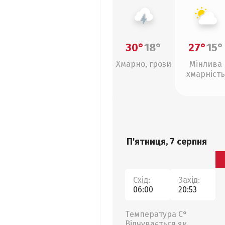
30°
18°
27°
15°
Хмарно, грози
Мінлива
хмарність
П'ятниця, 7 серпня
Схід:
Захід:
06:00
20:53
Температура С°
Відчувається як