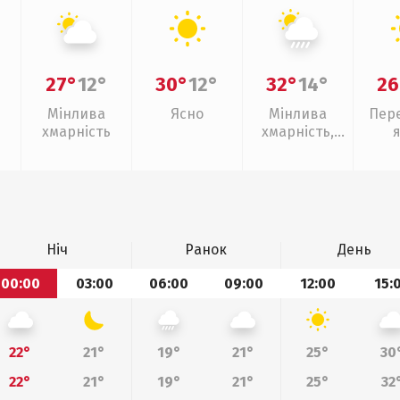
27°
12°
30°
12°
32°
14°
26
Мінлива
Ясно
Мінлива
Пер
хмарність
хмарність,
зливи
Ніч
Ранок
День
00:00
03:00
06:00
09:00
12:00
15:
22°
21°
19°
21°
25°
30
22°
21°
19°
21°
25°
32