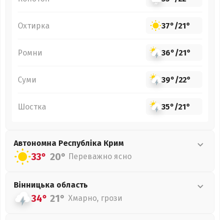
Охтирка
37°
/
21°
Ромни
36°
/
21°
Суми
39°
/
22°
Шостка
35°
/
21°
Автономна Республіка Крим
33°
20°
Переважно ясно
Вінницька
область
34°
21°
Хмарно, грози