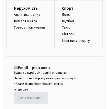
Нерухомість
Спорт
Аналітика ринку
Бокс
Купівля житла
Футбол
Тренди і натхнення
Теніс
Біатлон
Інші види спорту
Email - розсилка
Будьте в курсі всіх новин і оновлень!
Перейдіть на сторінку наших розсилок, щоб
обрати ті, що відповідають вашим
інтересам.
ДО РОЗСИЛОК