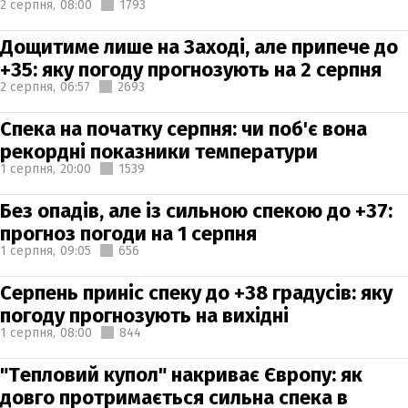
2 серпня,
08:00
1793
Дощитиме лише на Заході, але припече до
+35: яку погоду прогнозують на 2 серпня
2 серпня,
06:57
2693
Спека на початку серпня: чи поб'є вона
рекордні показники температури
1 серпня,
20:00
1539
Без опадів, але із сильною спекою до +37:
прогноз погоди на 1 серпня
1 серпня,
09:05
656
Серпень приніс спеку до +38 градусів: яку
погоду прогнозують на вихідні
1 серпня,
08:00
844
"Тепловий купол" накриває Європу: як
довго протримається сильна спека в