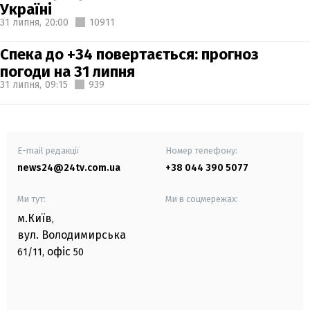
Україні
31 липня,
20:00
10911
Спека до +34 повертається: прогноз
погоди на 31 липня
31 липня,
09:15
939
E-mail редакції
Номер телефону:
news24@24tv.com.ua
+38 044 390 5077
Ми тут:
Ми в соцмережах:
м.Київ
,
вул. Володимирська
офіс
61/11,
50