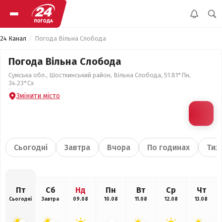
24 Канал
Погода Вільна Слобода
Погода Вільна Слобода
Сумська обл., Шосткинський район, Вільна Слобода, 51.81°Пн,
34.23°Сх
Змінити місто
Сьогодні
Завтра
Вчора
По годинах
Тиж
Пт
Сб
Нд
Пн
Вт
Ср
Чт
Сьогодні
Завтра
09.08
10.08
11.08
12.08
13.08