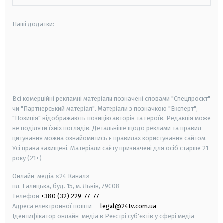
Наші додатки:
android
apple
smart tv
samsung smart tv
Всі комерційні рекламні матеріали позначені словами "Спецпроєкт"
чи "Партнерський матеріал". Матеріали з позначкою "Експерт",
"Позиція" відображають позицію авторів та героїв. Редакція може
не поділяти їхніх поглядів. Детальніше щодо реклами та правил
цитування можна ознайомитись в правилах користування сайтом.
Усі права захищені.
Матеріали сайту призначені для осіб старше
21
року (21+)
Онлайн-медіа «24 Канал»
пл. Галицька, буд. 15, м. Львів, 79008
Телефон
+380 (32) 229-77-77
Адреса електронної пошти —
legal@24tv.com.ua
Ідентифікатор онлайн-медіа в Реєстрі суб'єктів у сфері медіа —