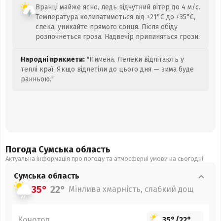
Вранці майже ясно, ледь відчутний вітер до 4 м/с.
Температура коливатиметься від +21°C до +35°C,
спека, уникайте прямого сонця. Після обіду
розпочнеться гроза. Надвечір припиняться грози.
Народні прикмети:
"Пимена. Лелеки відлітають у
теплі краї. Якщо відлетіли до цього дня — зима буде
ранньою."
Погода Сумська
область
Актуальна інформація про погоду та атмосферні умови на сьогодні
Сумська
область
35°
22°
Мінлива хмарність, слабкий дощ
Конотоп
35°
/
22°