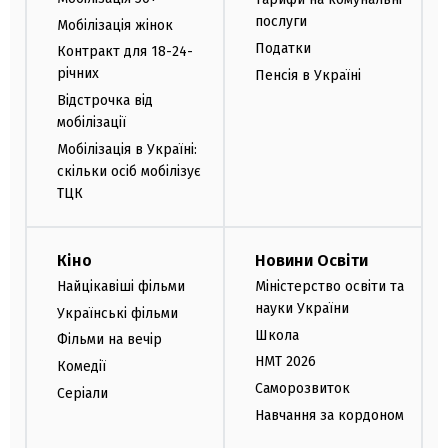
послуги
Мобілізація жінок
Податки
Контракт для 18-24-
річних
Пенсія в Україні
Відстрочка від
мобілізації
Мобілізація в Україні:
скільки осіб мобілізує
ТЦК
Кіно
Новини Освіти
Найцікавіші фільми
Міністерство освіти та
науки України
Українські фільми
Школа
Фільми на вечір
НМТ 2026
Комедії
Саморозвиток
Серіали
Навчання за кордоном