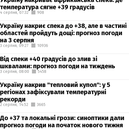
температура сягне +39 градусів
4 серпня,
07:32
908
Україну накриє спека до +38, але в частині
областей пройдуть дощі: прогноз погоди
на 3 серпня
3 серпня,
09:27
10936
Від спеки +40 градусів до злив зі
шквалами: прогноз погоди на тиждень
3 серпня,
08:00
5458
Україну накрив "тепловий купол": у 5
регіонах зафіксували температурні
рекорди
2 серпня,
14:52
3665
До +37 та локальні грози: синоптики дали
прогноз погоди на початок нового тижня