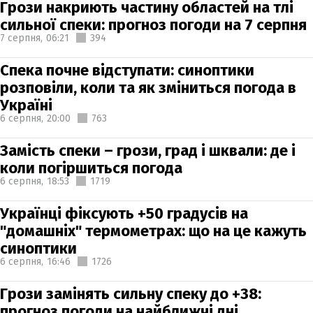
Грози накриють частину областей на тлі
сильної спеки: прогноз погоди на 7 серпня
7 серпня,
06:21
394
Спека почне відступати: синоптики
розповіли, коли та як зміниться погода в
Україні
6 серпня,
20:00
763
Замість спеки – грози, град і шквали: де і
коли погіршиться погода
6 серпня,
18:53
1719
Українці фіксують +50 градусів на
"домашніх" термометрах: що на це кажуть
синоптики
6 серпня,
16:46
1726
Грози замінять сильну спеку до +38:
прогноз погоди на найближчі дні