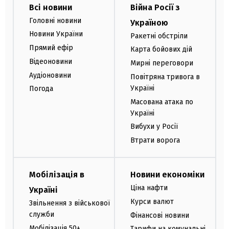
Всі новини
Війна Росії з
Головні новини
Україною
Новини України
Ракетні обстріли
Прямий ефір
Карта бойових дій
Відеоновини
Мирні переговори
Аудіоновини
Повітряна тривога в
Україні
Погода
Масована атака по
Україні
Вибухи у Росії
Втрати ворога
Мобілізація в
Новини економіки
Ціна нафти
Україні
Курси валют
Звільнення з військової
служби
Фінансові новини
Мобілізація 50+
Тарифи на комунальні