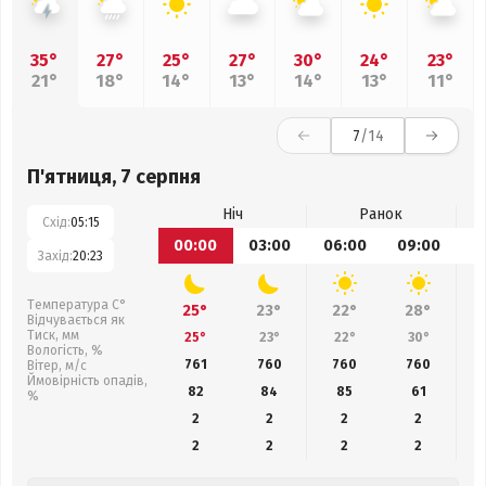
35°
27°
25°
27°
30°
24°
23°
21°
18°
14°
13°
14°
13°
11°
7
/14
П'ятниця, 7 серпня
Ніч
Ранок
Схід:
05:15
00:00
03:00
06:00
09:00
1
Захід:
20:23
Температура С°
25°
23°
22°
28°
Відчувається як
Тиск, мм
25°
23°
22°
30°
Вологість, %
761
760
760
760
Вітер, м/с
Ймовірність опадів,
82
84
85
61
%
2
2
2
2
2
2
2
2