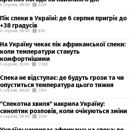
6 серпня,
08:00
3239
Пік спеки в Україні: де 6 серпня пригріє до
+38 градусів
6 серпня,
06:40
816
На Україну чекає пік африканської спеки:
коли температури стануть
комфортнішими
5 серпня,
20:00
11365
Спека не відступає: де будуть грози та чи
опуститься температура цього тижня
5 серпня,
08:00
1304
"Спекотна хвиля" накрила Україну:
синоптик розповів, коли очікуються зміни
4 серпня,
08:00
2339
Україну накриває африканська спека: де