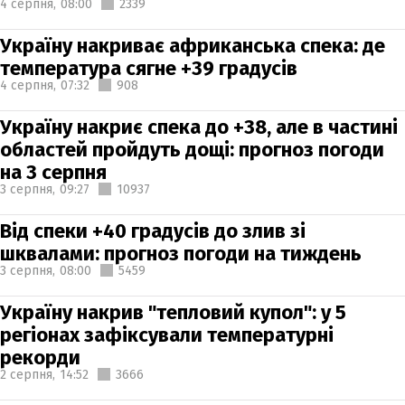
4 серпня,
08:00
2339
Україну накриває африканська спека: де
температура сягне +39 градусів
4 серпня,
07:32
908
Україну накриє спека до +38, але в частині
областей пройдуть дощі: прогноз погоди
на 3 серпня
3 серпня,
09:27
10937
Від спеки +40 градусів до злив зі
шквалами: прогноз погоди на тиждень
3 серпня,
08:00
5459
Україну накрив "тепловий купол": у 5
регіонах зафіксували температурні
рекорди
2 серпня,
14:52
3666