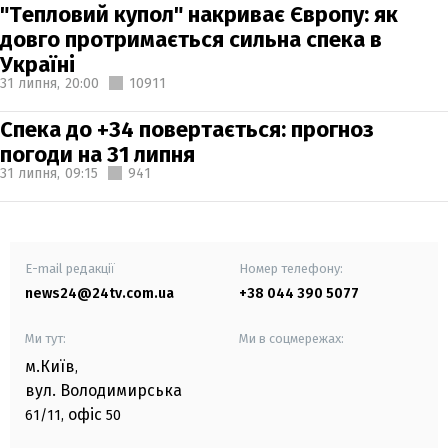
"Тепловий купол" накриває Європу: як
довго протримається сильна спека в
Україні
31 липня,
20:00
10911
Спека до +34 повертається: прогноз
погоди на 31 липня
31 липня,
09:15
941
E-mail редакції
Номер телефону:
news24@24tv.com.ua
+38 044 390 5077
Ми тут:
Ми в соцмережах:
м.Київ
,
вул. Володимирська
офіс
61/11,
50