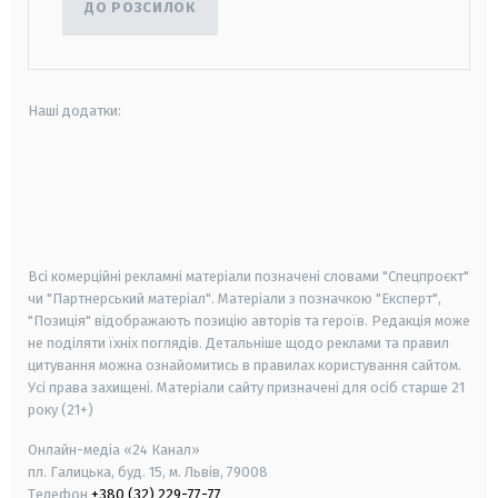
ДО РОЗСИЛОК
Наші додатки:
android
apple
smart tv
samsung smart tv
Всі комерційні рекламні матеріали позначені словами "Спецпроєкт"
чи "Партнерський матеріал". Матеріали з позначкою "Експерт",
"Позиція" відображають позицію авторів та героїв. Редакція може
не поділяти їхніх поглядів. Детальніше щодо реклами та правил
цитування можна ознайомитись в правилах користування сайтом.
Усі права захищені.
Матеріали сайту призначені для осіб старше
21
року (21+)
Онлайн-медіа «24 Канал»
пл. Галицька, буд. 15, м. Львів, 79008
Телефон
+380 (32) 229-77-77