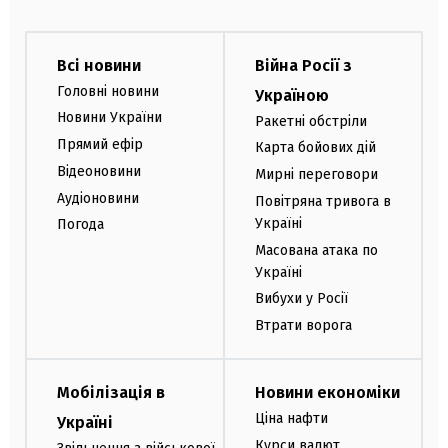
Всі новини
Війна Росії з
Головні новини
Україною
Новини України
Ракетні обстріли
Прямий ефір
Карта бойових дій
Відеоновини
Мирні переговори
Аудіоновини
Повітряна тривога в
Україні
Погода
Масована атака по
Україні
Вибухи у Росії
Втрати ворога
Мобілізація в
Новини економіки
Ціна нафти
Україні
Курси валют