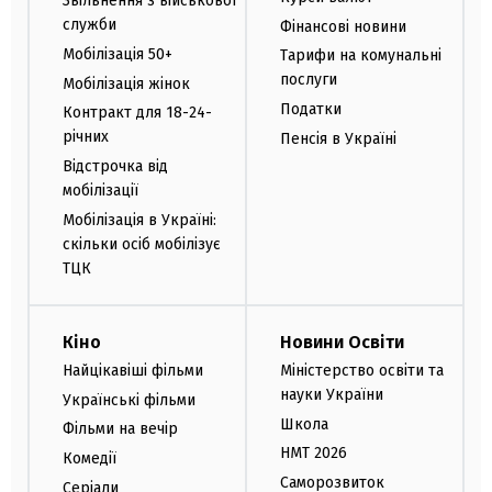
Звільнення з військової
служби
Фінансові новини
Мобілізація 50+
Тарифи на комунальні
послуги
Мобілізація жінок
Податки
Контракт для 18-24-
річних
Пенсія в Україні
Відстрочка від
мобілізації
Мобілізація в Україні:
скільки осіб мобілізує
ТЦК
Кіно
Новини Освіти
Найцікавіші фільми
Міністерство освіти та
науки України
Українські фільми
Школа
Фільми на вечір
НМТ 2026
Комедії
Саморозвиток
Серіали