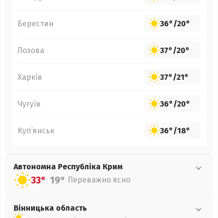
Берестин
36°
/
20°
Лозова
37°
/
20°
Харків
37°
/
21°
Чугуїв
36°
/
20°
Куп’янськ
36°
/
18°
Автономна Республіка Крим
33°
19°
Переважно ясно
Вінницька
область