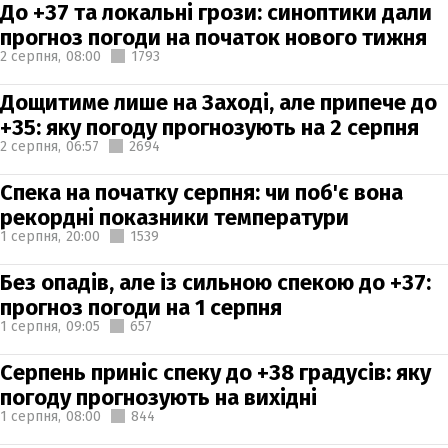
До +37 та локальні грози: синоптики дали
прогноз погоди на початок нового тижня
2 серпня,
08:00
1793
Дощитиме лише на Заході, але припече до
+35: яку погоду прогнозують на 2 серпня
2 серпня,
06:57
2694
Спека на початку серпня: чи поб'є вона
рекордні показники температури
1 серпня,
20:00
1539
Без опадів, але із сильною спекою до +37:
прогноз погоди на 1 серпня
1 серпня,
09:05
657
Серпень приніс спеку до +38 градусів: яку
погоду прогнозують на вихідні
1 серпня,
08:00
844