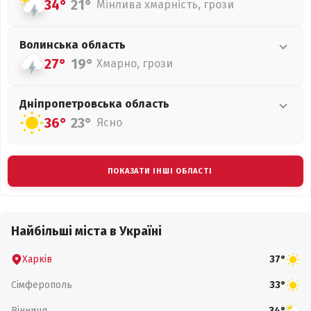
34°
21°
Мінлива хмарність, грози
Волинська
область
27°
19°
Хмарно, грози
Дніпропетровська
область
36°
23°
Ясно
ПОКАЗАТИ ІНШІ ОБЛАСТІ
Найбільші міста в Україні
Харків
37°
Сімферополь
33°
Вінниця
34°