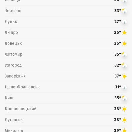
Чернівці
33°
Луцьк
27°
Дніпро
36°
Донецьк
36°
Житомир
35°
Ужгород
32°
Запоріжжя
37°
Івано-Франківськ
31°
Київ
35°
Кропивницький
38°
Луганськ
38°
Миколаїв
39°