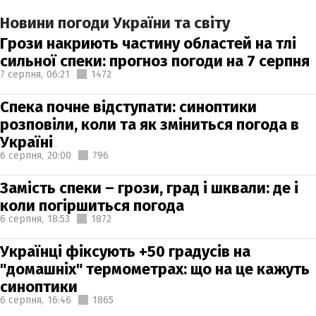
Новини погоди України та світу
Грози накриють частину областей на тлі
сильної спеки: прогноз погоди на 7 серпня
7 серпня,
06:21
1472
Спека почне відступати: синоптики
розповіли, коли та як зміниться погода в
Україні
6 серпня,
20:00
796
Замість спеки – грози, град і шквали: де і
коли погіршиться погода
6 серпня,
18:53
1872
Українці фіксують +50 градусів на
"домашніх" термометрах: що на це кажуть
синоптики
6 серпня,
16:46
1865