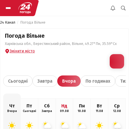
24 Канал
Погода Вільне
Погода Вільне
Харківська обл., Берестинський район, Вільне, 49.27°Пн, 35.59°Сх
Змінити місто
Сьогодні
Завтра
Вчора
По годинах
Тиж
Чт
Пт
Сб
Нд
Пн
Вт
Ср
Вчора
Сьогодні
Завтра
09.08
10.08
11.08
12.08