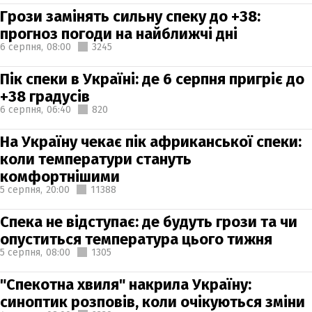
Грози замінять сильну спеку до +38:
прогноз погоди на найближчі дні
6 серпня,
08:00
3245
Пік спеки в Україні: де 6 серпня пригріє до
+38 градусів
6 серпня,
06:40
820
На Україну чекає пік африканської спеки:
коли температури стануть
комфортнішими
5 серпня,
20:00
11388
Спека не відступає: де будуть грози та чи
опуститься температура цього тижня
5 серпня,
08:00
1305
"Спекотна хвиля" накрила Україну:
синоптик розповів, коли очікуються зміни