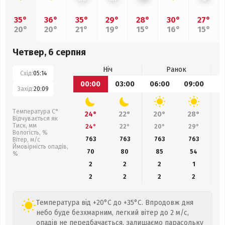
35°
36°
35°
29°
28°
30°
27°
20°
20°
21°
19°
15°
16°
15°
Четвер, 6 серпня
Ніч
Ранок
Схід:
05:14
00:00
03:00
06:00
09:00
1
Захід:
20:09
Температура С°
24°
22°
20°
28°
Відчувається як
Тиск, мм
24°
22°
20°
29°
Вологість, %
763
763
763
763
Вітер, м/с
Ймовірність опадів,
70
80
85
54
%
2
2
2
1
2
2
2
2
Температура від +20°C до +35°C. Впродовж дня
небо буде безхмарним, легкий вітер до 2 м/с,
опадів не передбачається, залишаємо парасольку