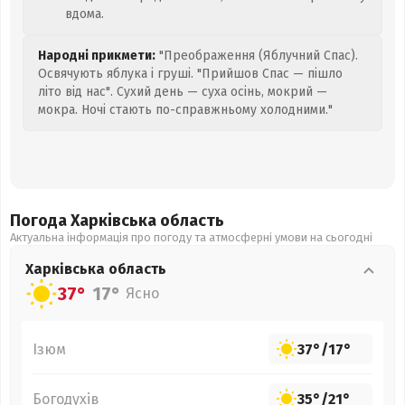
вдома.
Народні прикмети:
"Преображення (Яблучний Спас).
Освячують яблука і груші. "Прийшов Спас — пішло
літо від нас". Сухий день — суха осінь, мокрий —
мокра. Ночі стають по-справжньому холодними."
Погода Харківська
область
Актуальна інформація про погоду та атмосферні умови на сьогодні
Харківська
область
37°
17°
Ясно
Ізюм
37°
/
17°
Богодухів
35°
/
21°